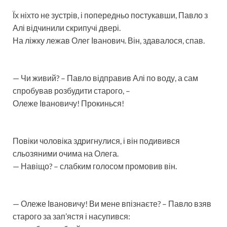
Їх ніхто не зустрів, і попередньо постукавши, Павло з
Алі відчинили скрипучі двері.
На ліжку лежав Олег Іванович. Він, здавалося, спав.
— Чи живий? – Павло відправив Алі по воду, а сам
спробував розбудити старого, –
Олеже Івановичу! Прокинься!
Повіки чоловіка здригнулися, і він подивився
сльозяними очима на Олега.
— Навіщо? – слабким голосом промовив він.
— Олеже Івановичу! Ви мене впізнаєте? – Павло взяв
старого за зап’ястя і насупився: