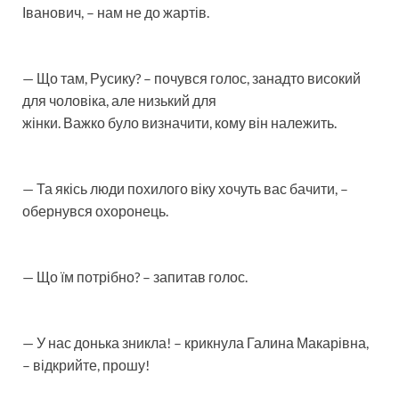
Іванович, – нам не до жартів.
— Що там, Русику? – почувся голос, занадто високий
для чоловіка, але низький для
жінки. Важко було визначити, кому він належить.
— Та якісь люди похилого віку хочуть вас бачити, –
обернувся охоронець.
— Що їм потрібно? – запитав голос.
— У нас донька зникла! – крикнула Галина Макарівна,
– відкрийте, прошу!