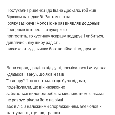
Постукали Гриценки і до Івана Дрокало, той жив
бірюком на відшибі. Раптом він на
Ірочку зазіхнув? Чоловік не раз виявляв до доньки
Гриценків інтерес – то цукеркою
пригостить, то хустинку яскраву подарує, і либиться,
дивлячись, яку щиру радість
викликають у дівчинки його копійчані подарунки.
Вона справді раділа від душі, посміхалася і дякувала
«дядькові Івану». Що як він звів
її з двору? Про нього мало що було відомо,
подейкували, що він незаконно
займається виловом риби, та мисливством: сільські
не раз зустрічали його на річці
або в лісі з належними спорядженням, але чоловік
жартував, що це так, іграшка.