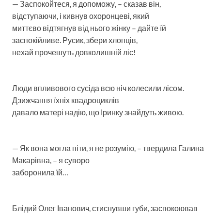
— Заспокойтеся, я допоможу, – сказав він,
відступаючи, і кивнув охоронцеві, який
миттєво відтягнув від нього жінку – дайте їй
заспокійливе. Русик, збери хлопців,
нехай прочешуть довколишній ліс!
Люди впливового сусіда всю ніч колесили лісом.
Дзижчання їхніх квадроциклів
давало матері надію, що Іринку знайдуть живою.
— Як вона могла піти, я не розумію, – твердила Галина
Макарівна, – я суворо
заборонила їй…
Блідий Олег Іванович, стиснувши губи, заспокоював