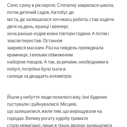
Село з року в рік хиріло. Спочатку закрилася школа,
потім дитячий садок. Автобус до
міста, де залишалася хоч якась робота, став ходити
двічі на день, вранці і ввечері,
хоча раніше ходив кожні півтори години. А потім і
зовсім перестав. Останнім
закрився магазин. Раз на тиждень приїжджала
крамниця, з вельми обмеженим
набором товарів. А так, за речами, необхідними в
побуті, потрібно було їхати в
селище за двадцять кілометрів.
Йшли у небуття люди похилого віку, їхні будинки
пустували і руйнувалися. Місцеві,
що залишилися, жили тим, що вирощували на
городах. Велику рогату худобу тримати
стало невигідно, лише в трьох дворах залишалися