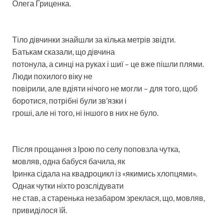
Олега Гриценка.
Тіло дівчинки знайшли за кілька метрів звідти.
Батькам сказали, що дівчина
потонула, а синці на руках і шиї – це вже пішли плями.
Люди похилого віку не
повірили, але вдіяти нічого не могли – для того, щоб
боротися, потрібні були зв’язки і
гроші, але ні того, ні іншого в них не було.
Після прощання з Ірою по селу поповзла чутка,
мовляв, одна бабуся бачила, як
Іринка сідала на квадроцикл із «якимись хлопцями».
Однак чутки ніхто розслідувати
не став, а старенька незабаром зреклася, що, мовляв,
привиділося їй.