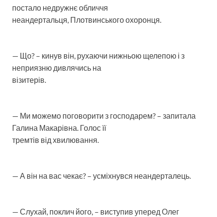
постало недружнє обличчя
неандертальця, Плотвинського охоронця.
— Що? – кинув він, рухаючи нижньою щелепою і з
неприязню дивлячись на
візитерів.
— Ми можемо поговорити з господарем? – запитала
Галина Макарівна. Голос її
тремтів від хвилювання.
— А він на вас чекає? – усміхнувся неандерталець.
— Слухай, поклич його, – виступив уперед Олег