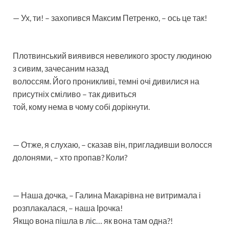
— Ух, ти! – захопився Максим Петренко, – ось це так!
Плотвинський виявився невеликого зросту людиною
з сивим, зачесаним назад
волоссям. Його проникливі, темні очі дивилися на
присутніх сміливо – так дивиться
той, кому нема в чому собі дорікнути.
— Отже, я слухаю, – сказав він, пригладивши волосся
долонями, – хто пропав? Коли?
— Наша дочка, – Галина Макарівна не витримала і
розплакалася, – наша Ірочка!
Якщо вона пішла в ліс… як вона там одна?!