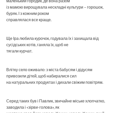
маленький городик, де вона разом
із мамою вирощувала нескладні культури – горошок,
буряк. І з кожним роком
справлялася все краще.
Ще Іра любила курочок, годувала їх і захищала від
сусідських котів, ганяла їх, щоб не
тягали курчат.
Влітку село оживало: з міста бабусям і дідусям
привозили дітей, щоб набиралися сил
на натуральних продуктах і дихали свіжим повітрям.
Серед таких був і Павлик, звичайне міське хлопчатко,
заводила і «зірви-голова», як