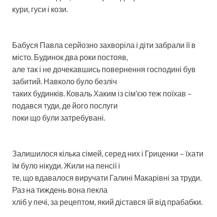
кури, гуси і кози.
Бабуся Павла серйозно захворіла і діти забрали її в
місто. Будинок два роки постояв,
але так і не дочекавшись повернення господині був
забитий. Навколо було безліч
таких будинків. Коваль Хаким із сім’єю теж поїхав –
подався туди, де його послуги
поки що були затребувані.
Залишилося кілька сімей, серед них і Гриценки – їхати
їм було нікуди. Жили на пенсії і
те, що вдавалося виручати Галині Макарівні за труди.
Раз на тиждень вона пекла
хліб у печі, за рецептом, який дістався їй від прабабки.