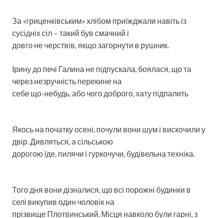
За «гриценківським» хлібом приїжджали навіть із
сусідніх сіл – такий був смачний і
довго не черствів, якщо загорнути в рушник.
Ірину до печі Галина не підпускала, боялася, що та
через незручність перекине на
себе що-небудь, або чого доброго, хату підпалить
Якось на початку осені, почули вони шум і вискочили у
двір. Дивляться, а сільською
дорогою їде, пилячи і гуркочучи, будівельна техніка.
Того дня вони дізналися, що всі порожні будинки в
селі викупив один чоловік на
прізвище Плотвинський. Місця навколо були гарні, з