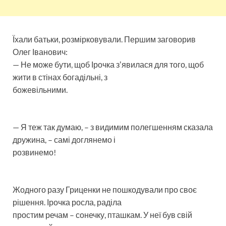
Їхали батьки, розмірковували. Першим заговорив
Олег Іванович:
— Не може бути, щоб Ірочка зʼявилася для того, щоб
жити в стінах богадільні, з
божевільними.
— Я теж так думаю, – з видимим полегшенням сказала
дружина, – самі доглянемо і
розвинемо!
Жодного разу Гриценки не пошкодували про своє
рішення. Ірочка росла, раділа
простим речам – сонечку, пташкам. У неї був свій