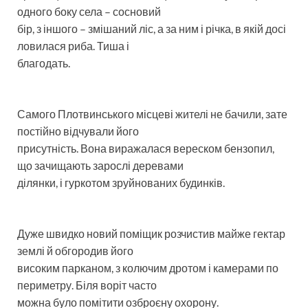
одного боку села – сосновий
бір, з іншого – змішаний ліс, а за ним і річка, в якій досі
ловилася риба. Тиша і
благодать.
Самого Плотвинського місцеві жителі не бачили, зате
постійно відчували його
присутність. Вона виражалася вереском бензопил,
що зачищають зарослі деревами
ділянки, і гуркотом зруйнованих будинків.
Дуже швидко новий поміщик розчистив майже гектар
землі й обгородив його
високим парканом, з колючим дротом і камерами по
периметру. Біля воріт часто
можна було помітити озброєну охорону.