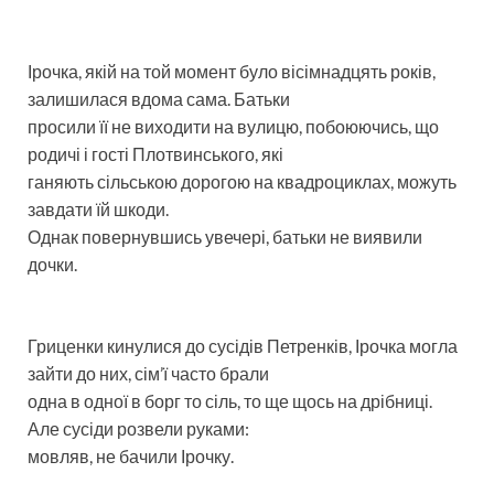
Ірочка, якій на той момент було вісімнадцять років,
залишилася вдома сама. Батьки
просили її не виходити на вулицю, побоюючись, що
родичі і гості Плотвинського, які
ганяють сільською дорогою на квадроциклах, можуть
завдати їй шкоди.
Однак повернувшись увечері, батьки не виявили
дочки.
Гриценки кинулися до сусідів Петренків, Ірочка могла
зайти до них, сім’ї часто брали
одна в одної в борг то сіль, то ще щось на дрібниці.
Але сусіди розвели руками:
мовляв, не бачили Ірочку.