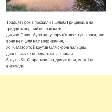
Тридцять років прожили в шлюбі Гриценки, а на
тридцять перший послав їм Бог
дитину. Галині було на ту пору п’ятдесят два роки, але
вона не пішла на переривання,
хоч багато хто й крутив біля скроні пальцем,
дивлячись, як перевалюється вона з
боку на бік. Стара, мовляв, для дитини, може і не
витягнути.