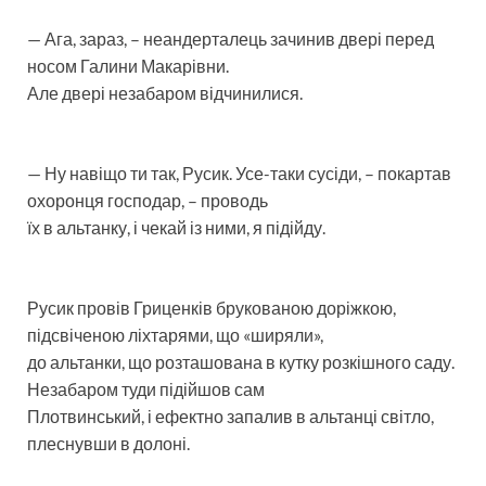
— Ага, зараз, – неандерталець зачинив двері перед
носом Галини Макарівни.
Але двері незабаром відчинилися.
— Ну навіщо ти так, Русик. Усе-таки сусіди, – покартав
охоронця господар, – проводь
їх в альтанку, і чекай із ними, я підійду.
Русик провів Гриценків брукованою доріжкою,
підсвіченою ліхтарями, що «ширяли»,
до альтанки, що розташована в кутку розкішного саду.
Незабаром туди підійшов сам
Плотвинський, і ефектно запалив в альтанці світло,
плеснувши в долоні.