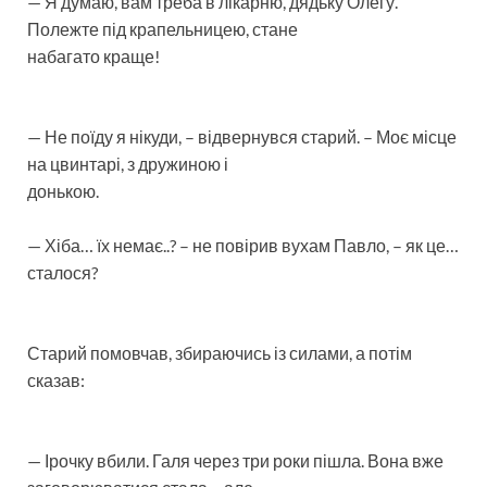
— Я думаю, вам треба в лікарню, дядьку Олегу.
Полежте під крапельницею, стане
набагато краще!
— Не поїду я нікуди, – відвернувся старий. – Моє місце
на цвинтарі, з дружиною і
донькою.
— Хіба… їх немає..? – не повірив вухам Павло, – як це…
сталося?
Старий помовчав, збираючись із силами, а потім
сказав:
— Ірочку вбили. Галя через три роки пішла. Вона вже