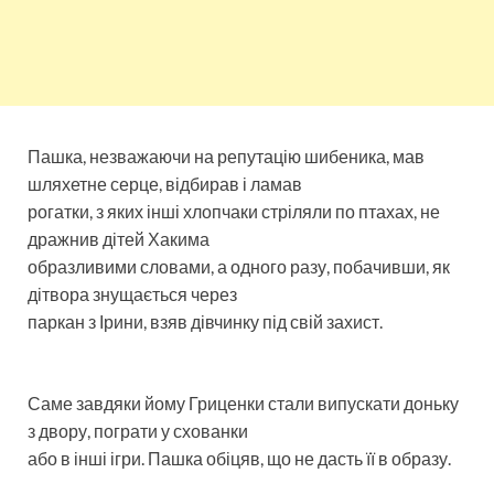
Пашка, незважаючи на репутацію шибеника, мав
шляхетне серце, відбирав і ламав
рогатки, з яких інші хлопчаки стріляли по птахах, не
дражнив дітей Хакима
образливими словами, а одного разу, побачивши, як
дітвора знущається через
паркан з Ірини, взяв дівчинку під свій захист.
Саме завдяки йому Гриценки стали випускати доньку
з двору, пограти у схованки
або в інші ігри. Пашка обіцяв, що не дасть її в образу.