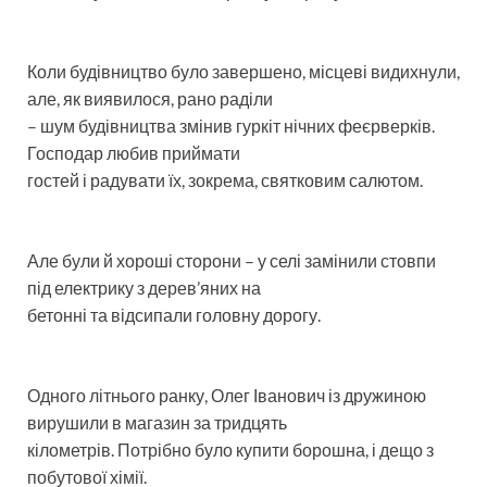
Коли будівництво було завершено, місцеві видихнули,
але, як виявилося, рано раділи
– шум будівництва змінив гуркіт нічних феєрверків.
Господар любив приймати
гостей і радувати їх, зокрема, святковим салютом.
Але були й хороші сторони – у селі замінили стовпи
під електрику з дерев’яних на
бетонні та відсипали головну дорогу.
Одного літнього ранку, Олег Іванович із дружиною
вирушили в магазин за тридцять
кілометрів. Потрібно було купити борошна, і дещо з
побутової хімії.