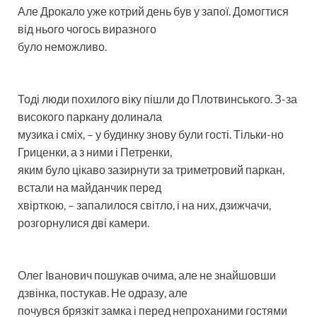
Але Дрокало уже котрий день був у запої. Домогтися
від нього чогось виразного
було неможливо.
Тоді люди похилого віку пішли до Плотвинського. З-за
високого паркану долинала
музика і сміх, – у будинку знову були гості. Тільки-но
Гриценки, а з ними і Петренки,
яким було цікаво зазирнути за триметровий паркан,
встали на майданчик перед
хвірткою, – запалилося світло, і на них, дзижчачи,
розгорнулися дві камери.
Олег Іванович пошукав очима, але не знайшовши
дзвінка, постукав. Не одразу, але
почувся брязкіт замка і перед непроханими гостями