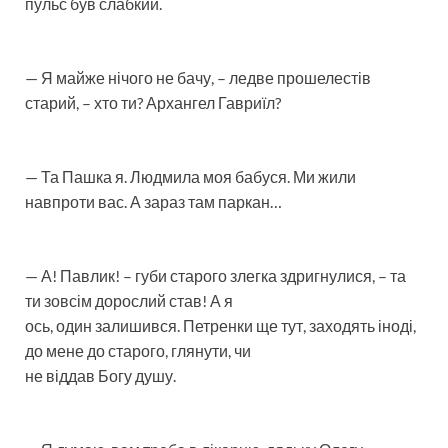
пульс був слабкий.
— Я майже нічого не бачу, – ледве прошелестів
старий, – хто ти? Архангел Гавриїл?
— Та Пашка я. Людмила моя бабуся. Ми жили
навпроти вас. А зараз там паркан…
— А! Павлик! – губи старого злегка здригнулися, – та
ти зовсім дорослий став! А я
ось, один залишився. Петренки ще тут, заходять іноді,
до мене до старого, глянути, чи
не віддав Богу душу.