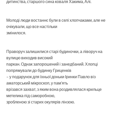
дитинства, старшого сина коваля Хакима, Алі.
Молоді люди востаннє були в селі хлопчаками, але не
очікували, що все настільки
змінилося.
Праворуч залишилися старі будиночки, а ліворуч на
вулицю виходив високий
паркан. Однак запорошений і занедбаний. Хлопці
попрямували до будинку Гриценків
– у подарунок для їхньої доньки Іринки Павло віз
аматорський мікроскоп, у пам’ять
врізався захват, з яким вона роздивлялася крильце
метелика під саморобною,
зробленою зі старих окулярів лінзою.