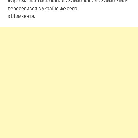
жартома звав його коваль Хаким, коваль Хаким, який
переселився в українське село
з Шимкента.