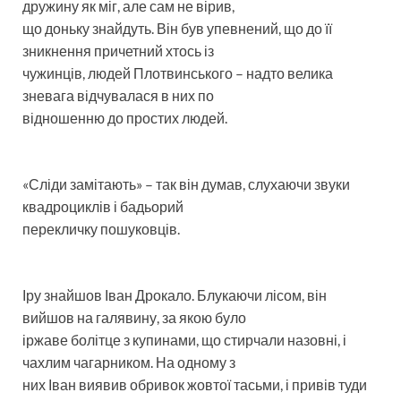
дружину як міг, але сам не вірив,
що доньку знайдуть. Він був упевнений, що до її
зникнення причетний хтось із
чужинців, людей Плотвинського – надто велика
зневага відчувалася в них по
відношенню до простих людей.
«Сліди замітають» – так він думав, слухаючи звуки
квадроциклів і бадьорий
перекличку пошуковців.
Іру знайшов Іван Дрокало. Блукаючи лісом, він
вийшов на галявину, за якою було
іржаве болітце з купинами, що стирчали назовні, і
чахлим чагарником. На одному з
них Іван виявив обривок жовтої тасьми, і привів туди