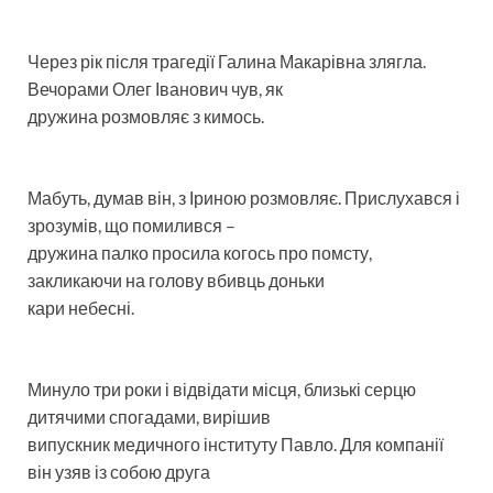
Через рік після трагедії Галина Макарівна злягла.
Вечорами Олег Іванович чув, як
дружина розмовляє з кимось.
Мабуть, думав він, з Іриною розмовляє. Прислухався і
зрозумів, що помилився –
дружина палко просила когось про помсту,
закликаючи на голову вбивць доньки
кари небесні.
Минуло три роки і відвідати місця, близькі серцю
дитячими спогадами, вирішив
випускник медичного інституту Павло. Для компанії
він узяв із собою друга