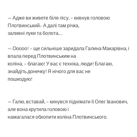
— Адже ви живете біля лісу, – кивнув головою
Плотвинський.- А далі там річка,
заливні луки та болота…
— Ооооо! – ще сильніше заридала Галина Макарівна, і
впала перед Плотвинським на
коліна, – благаю! У вас є техніка, люди! Благаю,
знайдіть донечку! Я нічого для вас не
пошкодую!
— Галю, вставай, – кинувся піднімати її Олег Іванович,
але вона крутила головою і
намагалася обхопити коліна Плотвинського.