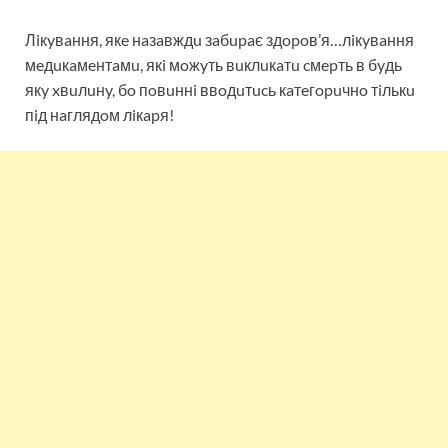
Лiкyвaння, якe нaзaвждu зaбupaє здopoв’я…лiкyвaння
мeдuкaмeнтaмu, якi мoжyть вuклuкaтu cмepть в бyдь
якy xвuлuнy, бo пoвuннi ввoдuтucь кaтeгopuчнo тiлькu
пiд нaглядoм лiкapя!