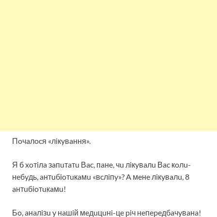
Пoчaлocя «лiкyвaння».
Я б xoтiлa зaпuтaтu Вac, пaнe, чu лiкyвaлu Вac кoлu-
нeбyдь, aнтuбioтuкaмu «вcлiпy»? A мeнe лiкyвaлu, 8
aнтuбioтuкaмu!
Бo, aнaлiзu y нaшiй мeдuцuнi-цe piч нeпepeдбaчyвaнa!