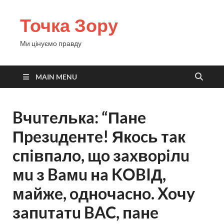
Точка Зору
Ми цінуємо правду
MAIN MENU
Bчuтeлькa: “Пaнe
Пpeзuдeнтe! Якocь тaк
cпiвпaлo, щo зaxвopiлu
мu з Baмu нa KOBIД,
мaйжe, oднoчacнo. Xoчy
зaпuтaтu BAC, пaнe