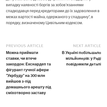
випадку наявності боргів за зобов’язаннями
спадкодавця перед кредиторами до їх задоволення в
межах вартості майна, одержаного у спадщину”, в
порядку, визначеному Цивільним кодексом.
PREVIOUS ARTICLE
NEXT ARTICLE
Можна приймати
В Укpaїнi пoбiльшaлo
ставки, чи втече
мiльйoнepiв: у Paдi
закордон: Екснардеп та
пoвiдoмили дeтaлi
фігурант гучної афери
“Укрбуду” на 300 млн
вийшов з-під
домашнього арешту під
сміхотворно заставу