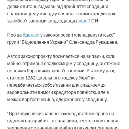
деяких питань відмови від прийняття спадщини
спадкоємцем у випадку наявності вимог кредиторів
за зобов’язаннями спадкодавця.
пише
ТСН
Про це
йдеться
у законопроєкті члена депутатської
групи “Відновлення України” Олександра Лукашева.
Автор законопроєкту посилається на випадки, коли
майно, отримане спадкоємцем у спадщину, обтяжене
певними борговими зобов’язаннями. У такому разі,
статтею 1282 Цивільного кодексу України
передбачається зобов’язання для спадкоємця
задовольнити вимоги кредитора повністю, але в
межах вартості майна, одержаного у спадщину.
“Враховуючи визначене законодавством право на
відмову від прийняття спадщини, з метою уникнення
звернення стягнення на майно в рахунок погашення