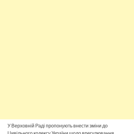
У Верховній Раді пропонують внести зміни до
Цивільного кодексу України щодо врегулювання