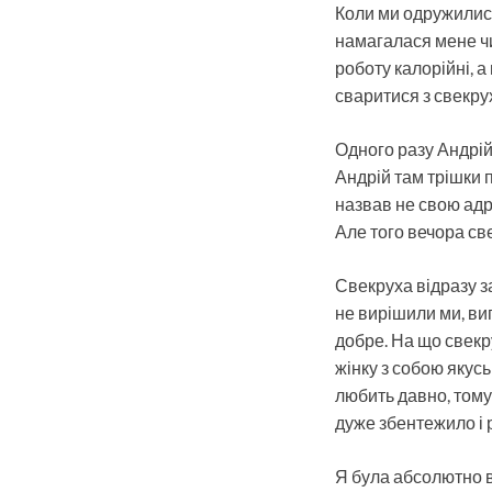
Коли ми одружилися,
намагалася мене чи
роботу калорійні, а
сваритися з свекру
Одного разу Андрій 
Андрій там трішки п
назвав не свою адре
Але того вечора св
Свекруха відразу за
не вирішили ми, вип
добре. На що свекру
жінку з собою якусь
любить давно, тому
дуже збентежило і 
Я була абсолютно вп