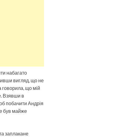
ити набагато
бивши вигляд, що не
на говорила, що мій
е. Взявши в
щоб побачити Андрія
же був майже
 та заплакане