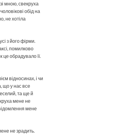
 зі мною, свекруха
чоловікові обід на
о, не хотіла
сі з його фірми.
аксі, помилково
к це обрадувало її.
ієм відносинах, і чи
, що у нас все
еселий, та ще й
екруха мене не
овідомлення мене
мене не зрадить.