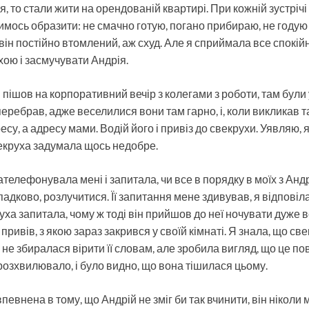
 то стали жити на орендованій квартирі. При кожній зустрічі
мось образити: не смачно готую, погано прибираю, не годую 
 він постійно втомлений, аж схуд. Але я сприймала все спокійн
хою і засмучувати Андрія.
пішов на корпоративний вечір з колегами з роботи, там були у
еребрав, адже веселилися вони там гарно, і, коли викликав т
су, а адресу мами. Водій його і привіз до свекрухи. Уявляю, я
екруха задумала щось недобре.
телефонувала мені і запитала, чи все в порядку в моїх з Андр
адково, розлучитися. Її запитання мене здивував, я відповіла
ха запитала, чому ж тоді він прийшов до неї ночувати дуже в
 привів, з якою зараз закрився у своїй кімнаті. Я знала, що св
 не збиралася вірити її словам, але зробила вигляд, що це п
розхвилювало, і було видно, що вона тішилася цьому.
евнена в тому, що Андрій не зміг би так вчинити, він ніколи 