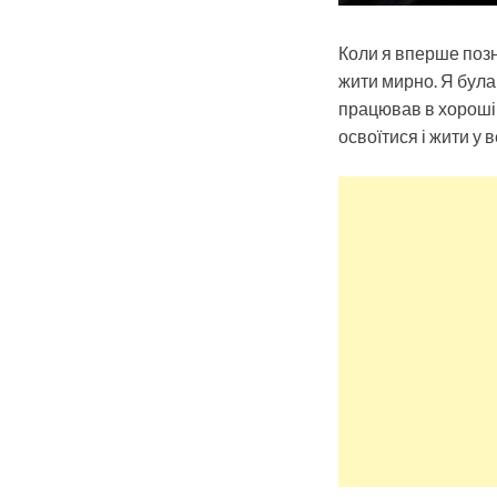
Коли я вперше позн
жити мирно. Я була 
працював в хорошій
освоїтися і жити у 