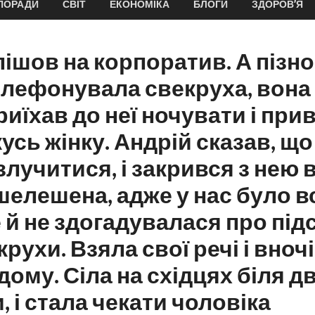
ПОРАДИ
СВІТ
ЕКОНОМІКА
БЛОГИ
ЗДОРОВ’Я
пішов на корпоратив. А пізно
елефонувала свекруха, вона 
иїхав до неї ночувати і прив
сь жінку. Андрій сказав, що 
лучитися, і закрився з нею в 
шелешена, адже у нас було в
е й не здогадувалася про пі
рухи. Взяла свої речі і вноч
дому. Сіла на східцях біля дв
, і стала чекати чоловіка