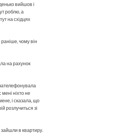
иденько вийшов і
ут роблю, а
тут на східцях
 раніше, чому він
ала на рахунок
на зателефонувала
с мені ніхто не
ене, і сказала, що
ій розлучиться зі
и зайшли в квартиру.