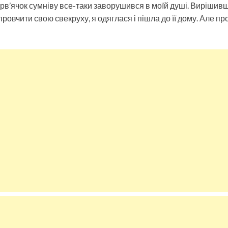
в’ячок сумніву все-таки заворушився в моїй душі. Вирішивш
провчити свою свекруху, я одяглася і пішла до її дому. Але про