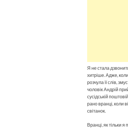
Я не стала дзвонити
хитріше. Адже, кол
розчула її слів, зму
чоловік Андрій при
сусідській поштовій
рано вранці, коли 
світанок.
Вранці, як тільки я