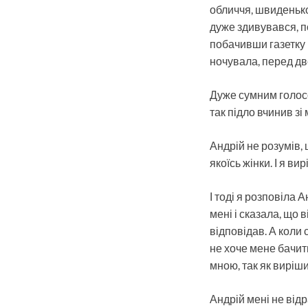
обличчя, швиденько 
дуже здивувався, п
побачивши газетку н
ночувала, перед дв
Дуже сумним голосом
так підло вчинив з
Андрій не розумів, 
якоїсь жінки. І я ви
І тоді я розповіла 
мені і сказала, що в
відповідав. А коли 
не хоче мене бачити
мною, так як виріш
Андрій мені не відр