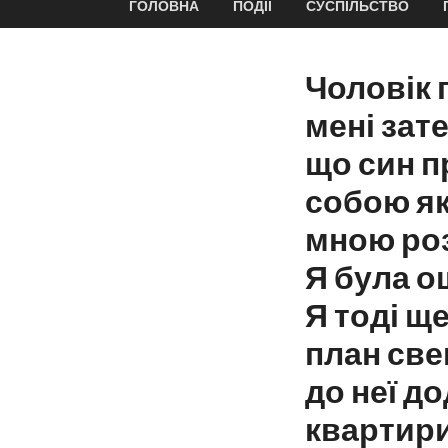
ГОЛОВНА
ПОДІЇ
СУСПІЛЬСТВО
Чоловік 
мені зат
що син пр
собою яку
мною роз
Я була о
Я тоді щ
план свек
до неї до
квартири