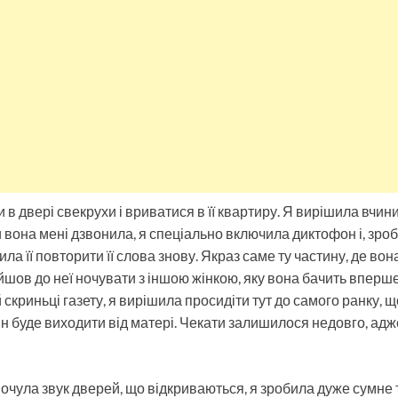
 в двері свекрухи і вриватися в її квартиру. Я вирішила вчин
и вона мені дзвонила, я спеціально включила диктофон і, зро
сила її повторити її слова знову. Якраз саме ту частину, де во
йшов до неї ночувати з іншою жінкою, яку вона бачить вперш
 скриньці газету, я вирішила просидіти тут до самого ранку, 
він буде виходити від матері. Чекати залишилося недовго, ад
 почула звук дверей, що відкриваються, я зробила дуже сумне