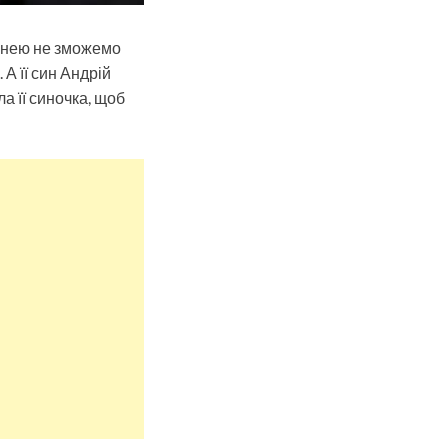
з нею не зможемо
 А її син Андрій
а її синочка, щоб