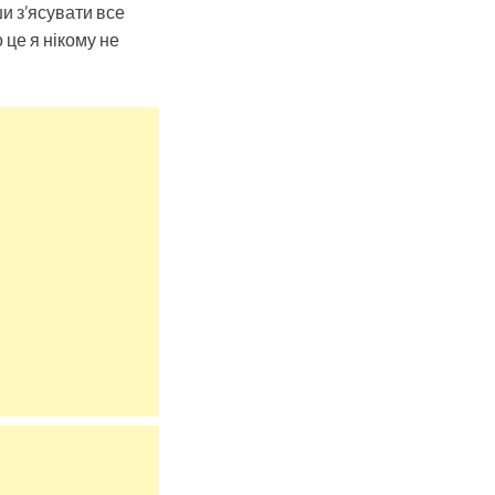
и з’ясувати все
 це я нікому не