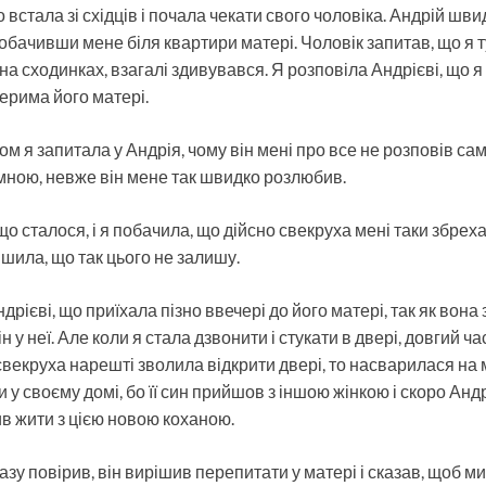
встала зі східців і почала чекати свого чоловіка. Андрій шв
обачивши мене біля квартири матері. Чоловік запитав, що я т
а сходинках, взагалі здивувався. Я розповіла Андрієві, що я 
ерима його матері.
 я запитала у Андрія, чому він мені про все не розповів сам
і мною, невже він мене так швидко розлюбив.
що сталося, і я побачила, що дійсно свекруха мені таки збрех
рішила, що так цього не залишу.
Андрієві, що приїхала пізно ввечері до його матері, так як во
ін у неї. Але коли я стала дзвонити і стукати в двері, довгий ча
свекруха нарешті зволила відкрити двері, то насварилася на м
 у своєму домі, бо її син прийшов з іншою жінкою і скоро Андр
ив жити з цією новою коханою.
азу повірив, він вирішив перепитати у матері і сказав, щоб м