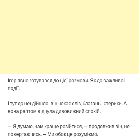
Ігор явно готувався до цієї розмови. Як до важливої
події.
І тут до неї дійшло: він чекає сліз, благань, істерики. А
вона раптом відчула дивовижний спокій.
— Я думаю, нам краще розійтися, — продовжив він, не
повертаючись. — Ми обоє це розуміємо.