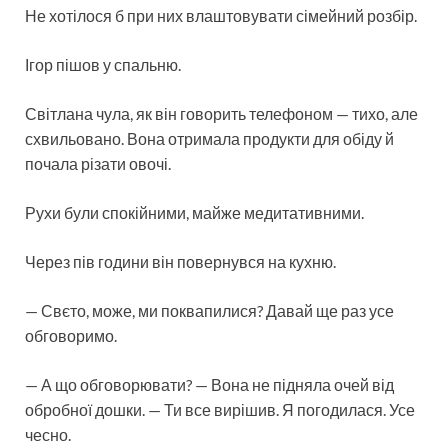
Не хотілося б при них влаштовувати сімейний розбір.
Ігор пішов у спальню.
Світлана чула, як він говорить телефоном — тихо, але
схвильовано. Вона отримала продукти для обіду й
почала різати овочі.
Рухи були спокійними, майже медитативними.
Через пів години він повернувся на кухню.
— Свєто, може, ми поквапилися? Давай ще раз усе
обговоримо.
— А що обговорювати? — Вона не підняла очей від
обробної дошки. — Ти все вирішив. Я погодилася. Усе
чесно.