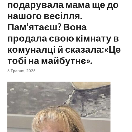
подарувала мама ще до
нашого весілля.
Пам’ятаєш? Вона
продала свою кімнату в
комуналці й сказала:«Це
тобі на майбутнє».
6 Травня, 2026