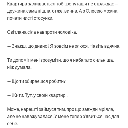
Квартира залишається тобі, репутація не страждає —
дружина сама пішла, отже, винна. А з Олесею можна
почати чисті стосунки.
Світлана сіла навпроти чоловіка.
— Знаєш, що дивно? Я зовсім не злюся. Навіть вдячна.
Ти допоміг мені зрозуміти, що я набагато сильніша,
ніж думала.
— Що ти збираєшся робити?
— Жити. Тут, у своїй квартирі.
Може, нарешті займуся тим, про що завжди мріяла,
але не наважувалася. У мене тепер з’явиться час для
себе.