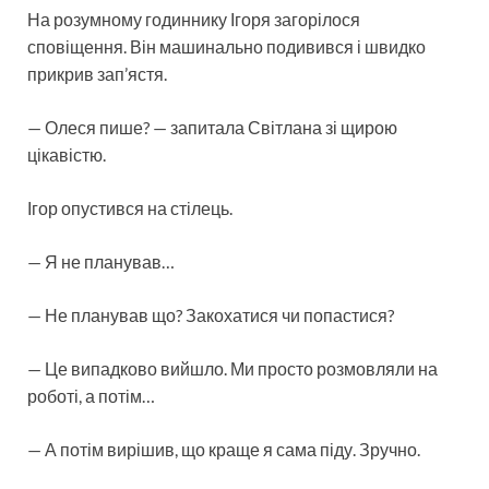
На розумному годиннику Ігоря загорілося
сповіщення. Він машинально подивився і швидко
прикрив зап’ястя.
— Олеся пише? — запитала Світлана зі щирою
цікавістю.
Ігор опустився на стілець.
— Я не планував…
— Не планував що? Закохатися чи попастися?
— Це випадково вийшло. Ми просто розмовляли на
роботі, а потім…
— А потім вирішив, що краще я сама піду. Зручно.