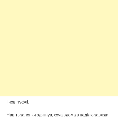
І нові туфлі.
Навіть запонки одягнув, хоча вдома в неділю завжди