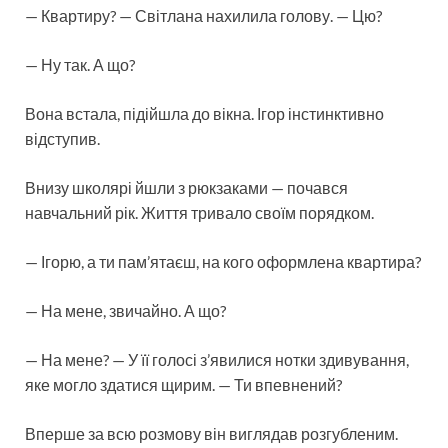
— Квартиру? — Світлана нахилила голову. — Цю?
— Ну так. А що?
Вона встала, підійшла до вікна. Ігор інстинктивно
відступив.
Внизу школярі йшли з рюкзаками — почався
навчальний рік. Життя тривало своїм порядком.
— Ігорю, а ти пам’ятаєш, на кого оформлена квартира?
— На мене, звичайно. А що?
— На мене? — У її голосі з’явилися нотки здивування,
яке могло здатися щирим. — Ти впевнений?
Вперше за всю розмову він виглядав розгубленим.