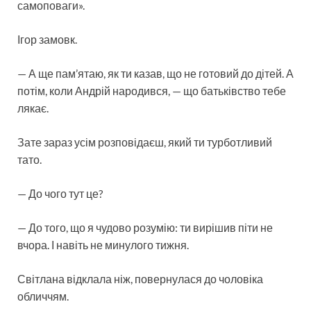
самоповаги».
Ігор замовк.
— А ще пам’ятаю, як ти казав, що не готовий до дітей. А
потім, коли Андрій народився, — що батьківство тебе
лякає.
Зате зараз усім розповідаєш, який ти турботливий
тато.
— До чого тут це?
— До того, що я чудово розумію: ти вирішив піти не
вчора. І навіть не минулого тижня.
Світлана відклала ніж, повернулася до чоловіка
обличчям.