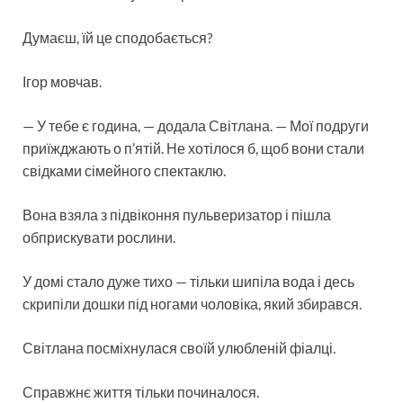
Думаєш, їй це сподобається?
Ігор мовчав.
— У тебе є година, — додала Світлана. — Мої подруги
приїжджають о п’ятій. Не хотілося б, щоб вони стали
свідками сімейного спектаклю.
Вона взяла з підвіконня пульверизатор і пішла
обприскувати рослини.
У домі стало дуже тихо — тільки шипіла вода і десь
скрипіли дошки під ногами чоловіка, який збирався.
Світлана посміхнулася своїй улюбленій фіалці.
Справжнє життя тільки починалося.