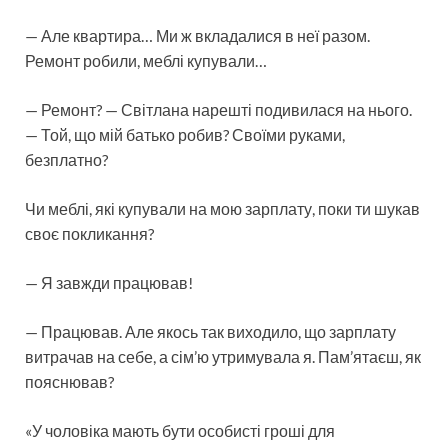
— Але квартира… Ми ж вкладалися в неї разом.
Ремонт робили, меблі купували…
— Ремонт? — Світлана нарешті подивилася на нього.
— Той, що мій батько робив? Своїми руками,
безплатно?
Чи меблі, які купували на мою зарплату, поки ти шукав
своє покликання?
— Я завжди працював!
— Працював. Але якось так виходило, що зарплату
витрачав на себе, а сім’ю утримувала я. Пам’ятаєш, як
пояснював?
«У чоловіка мають бути особисті гроші для