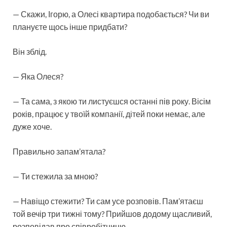
— Скажи, Ігорю, а Олесі квартира подобається? Чи ви
плануєте щось інше придбати?
Він зблід.
— Яка Олеся?
— Та сама, з якою ти листуєшся останні пів року. Вісім
років, працює у твоїй компанії, дітей поки немає, але
дуже хоче.
Правильно запам’ятала?
— Ти стежила за мною?
— Навіщо стежити? Ти сам усе розповів. Пам’ятаєш
той вечір три тижні тому? Прийшов додому щасливий,
розповідав про співробітницю.