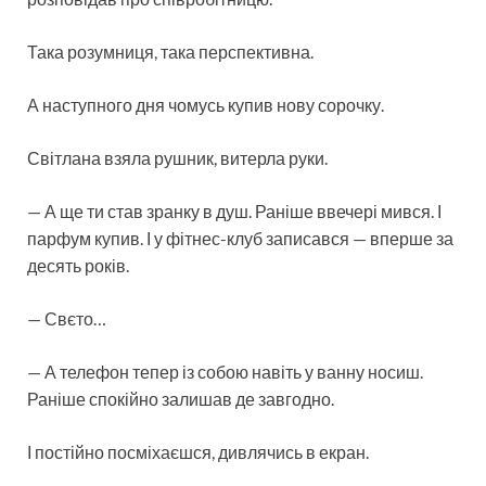
Така розумниця, така перспективна.
А наступного дня чомусь купив нову сорочку.
Світлана взяла рушник, витерла руки.
— А ще ти став зранку в душ. Раніше ввечері мився. І
парфум купив. І у фітнес-клуб записався — вперше за
десять років.
— Свєто…
— А телефон тепер із собою навіть у ванну носиш.
Раніше спокійно залишав де завгодно.
І постійно посміхаєшся, дивлячись в екран.