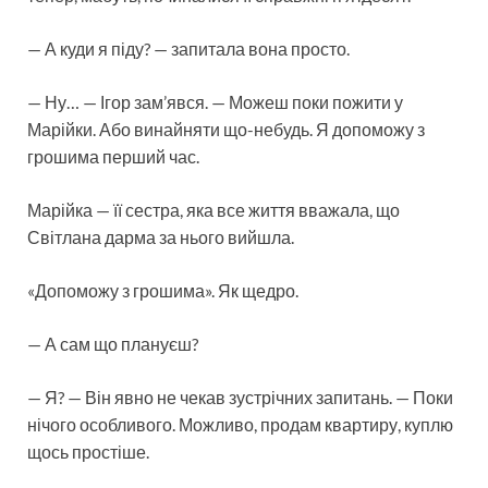
— А куди я піду? — запитала вона просто.
— Ну… — Ігор зам’явся. — Можеш поки пожити у
Марійки. Або винайняти що-небудь. Я допоможу з
грошима перший час.
Марійка — її сестра, яка все життя вважала, що
Світлана дарма за нього вийшла.
«Допоможу з грошима». Як щедро.
— А сам що плануєш?
— Я? — Він явно не чекав зустрічних запитань. — Поки
нічого особливого. Можливо, продам квартиру, куплю
щось простіше.