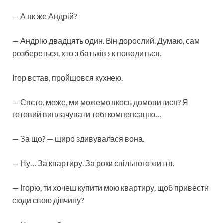
— А як же Андрій?
— Андрію двадцять один. Він дорослий. Думаю, сам
розбереться, хто з батьків як поводиться.
Ігор встав, пройшовся кухнею.
— Свєто, може, ми можемо якось домовитися? Я
готовий виплачувати тобі компенсацію…
— За що? — щиро здивувалася вона.
— Ну… За квартиру. За роки спільного життя.
— Ігорю, ти хочеш купити мою квартиру, щоб привести
сюди свою дівчину?