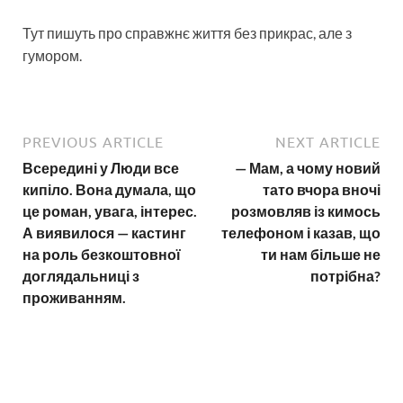
Тут пишуть про справжнє життя без прикрас, але з
гумором.
PREVIOUS ARTICLE
NEXT ARTICLE
Всередині у Люди все
— Мам, а чому новий
кипіло. Вона думала, що
тато вчора вночі
це роман, увага, інтерес.
розмовляв із кимось
А виявилося — кастинг
телефоном і казав, що
на роль безкоштовної
ти нам більше не
доглядальниці з
потрібна?
проживанням.