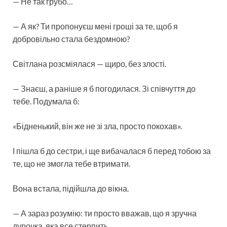
— Не так грубо…
— А як? Ти пропонуєш мені гроші за те, щоб я
добровільно стала бездомною?
Світлана розсміялася — щиро, без злості.
— Знаєш, а раніше я б погодилася. Зі співчуття до
тебе. Подумала б:
«Бідненький, він же не зі зла, просто покохав».
І пішла б до сестри, і ще вибачалася б перед тобою за
те, що не змогла тебе втримати.
Вона встала, підійшла до вікна.
— А зараз розумію: ти просто вважав, що я зручна
дурочка, яка все стерпить.