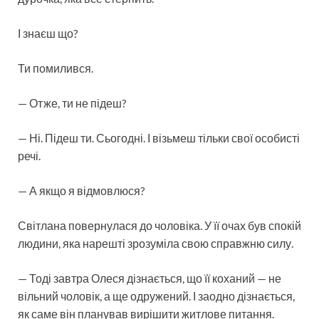
І знаєш що?
Ти помилився.
— Отже, ти не підеш?
— Ні. Підеш ти. Сьогодні. І візьмеш тільки свої особисті
речі.
— А якщо я відмовлюся?
Світлана повернулася до чоловіка. У її очах був спокій
людини, яка нарешті зрозуміла свою справжню силу.
— Тоді завтра Олеся дізнається, що її коханий — не
вільний чоловік, а ще одружений. І заодно дізнається,
як саме він планував вирішити житлове питання.