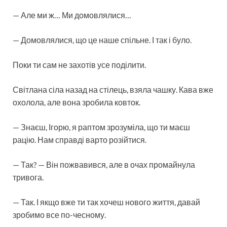
— Але ми ж… Ми домовлялися…
— Домовлялися, що це наше спільне. І так і було.
Поки ти сам не захотів усе поділити.
Світлана сіла назад на стілець, взяла чашку. Кава вже
охолола, але вона зробила ковток.
— Знаєш, Ігорю, я раптом зрозуміла, що ти маєш
рацію. Нам справді варто розійтися.
— Так? — Він пожвавився, але в очах промайнула
тривога.
— Так. І якщо вже ти так хочеш нового життя, давай
зробимо все по-чесному.