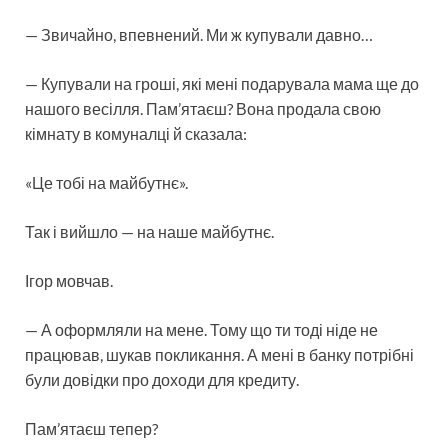
— Звичайно, впевнений. Ми ж купували давно…
— Купували на гроші, які мені подарувала мама ще до
нашого весілля. Пам’ятаєш? Вона продала свою
кімнату в комуналці й сказала:
«Це тобі на майбутнє».
Так і вийшло — на наше майбутнє.
Ігор мовчав.
— А оформляли на мене. Тому що ти тоді ніде не
працював, шукав покликання. А мені в банку потрібні
були довідки про доходи для кредиту.
Пам’ятаєш тепер?