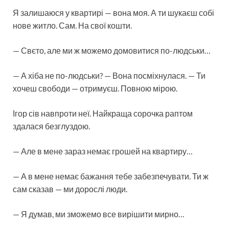
Я залишаюся у квартирі — вона моя. А ти шукаєш собі
нове житло. Сам. На свої кошти.
— Свєто, але ми ж можемо домовитися по-людськи…
— А хіба не по-людськи? — Вона посміхнулася. — Ти
хочеш свободи — отримуєш. Повною мірою.
Ігор сів навпроти неї. Найкраща сорочка раптом
здалася безглуздою.
— Але в мене зараз немає грошей на квартиру…
— А в мене немає бажання тебе забезпечувати. Ти ж
сам сказав — ми дорослі люди.
— Я думав, ми зможемо все вирішити мирно…