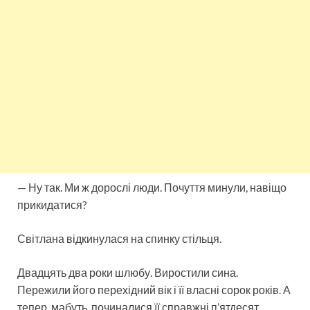
— Ну так. Ми ж дорослі люди. Почуття минули, навіщо
прикидатися?
Світлана відкинулася на спинку стільця.
Двадцять два роки шлюбу. Виростили сина.
Пережили його перехідний вік і її власні сорок років. А
тепер, мабуть, починалися її справжні п’ятдесят.