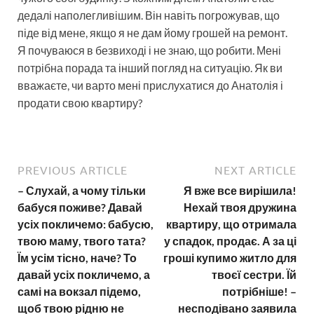
дедалі наполегливішим. Він навіть погрожував, що
піде від мене, якщо я не дам йому грошей на ремонт.
Я почуваюся в безвиході і не знаю, що робити. Мені
потрібна порада та інший погляд на ситуацію. Як ви
вважаєте, чи варто мені прислухатися до Анатолія і
продати свою квартиру?
PREVIOUS ARTICLE
NEXT ARTICLE
– Слухай, а чому тільки
Я вже все вирішила!
бабуся поживе? Давай
Нехай твоя дружина
усіх покличемо: бабусю,
квартиру, що отримала
твою маму, твого тата?
у спадок, продає. А за ці
Їм усім тісно, наче? То
гроші купимо житло для
давай усіх покличемо, а
твоєї сестри. Їй
самі на вокзал підемо,
потрібніше! –
щоб твою рідню не
несподівано заявила