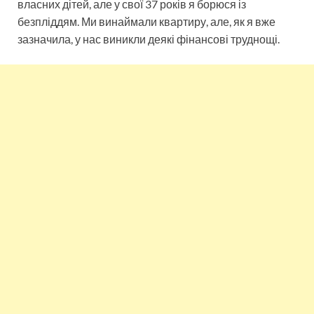
власних дітей, але у свої 37 років я борюся із
безпліддям. Ми винаймали квартиру, але, як я вже
зазначила, у нас виникли деякі фінансові труднощі.