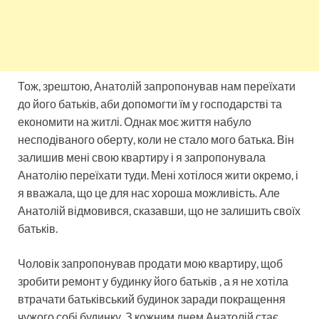
Тож, зрештою, Анатолій запропонував нам переїхати
до його батьків, аби допомогти їм у господарстві та
економити на житлі. Однак моє життя набуло
несподіваного оберту, коли не стало мого батька. Він
залишив мені свою квартиру і я запропонувала
Анатолію переїхати туди. Мені хотілося жити окремо, і
я вважала, що це для нас хороша можливість. Але
Анатолій відмовився, сказавши, що не залишить своїх
батьків.
Чоловік запропонував продати мою квартиру, щоб
зробити ремонт у будинку його батьків , а я не хотіла
втрачати батьківський будинок заради покращення
чужого собі будинку. З кожним днем Анатолій стає