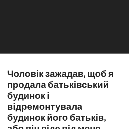
Чоловік зажадав, щоб я
продала батьківський
будинок і
відремонтувала
будинок його батьків,
або він піде від мене.