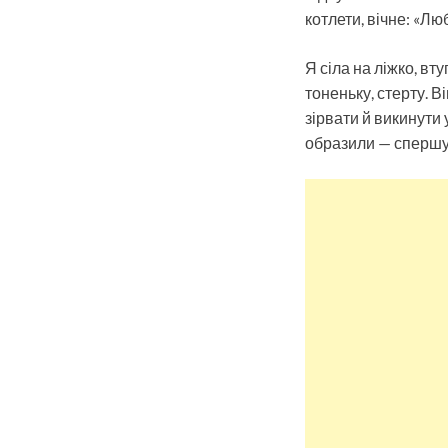
котлети, вічне: «Люб
Я сіла на ліжко, вт
тоненьку, стерту. В
зірвати й викинути 
образили — спершу 