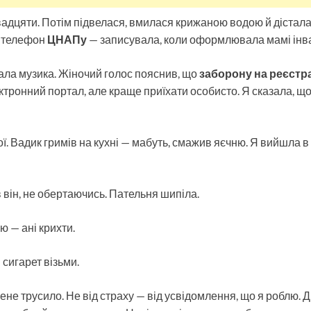
адцяти. Потім підвелася, вмилася крижаною водою й дістала
 телефон
ЦНАПу
— записувала, коли оформлювала мамі інва
рала музика. Жіночий голос пояснив, що
заборону на реєстрац
ктронний портал, але краще приїхати особисто. Я сказала, що
ої. Вадик гримів на кухні — мабуть, смажив яєчню. Я вийшла в
 він, не обертаючись. Пательня шипіла.
ю — ані крихти.
і сигарет візьми.
мене трусило. Не від страху — від усвідомлення, що я роблю. 