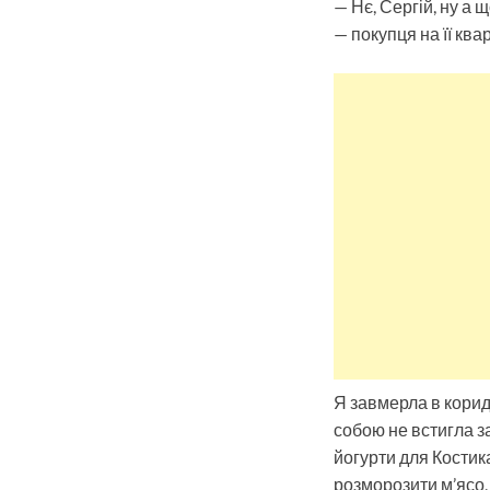
— Нє, Сергій, ну а 
— покупця на її ква
Я завмерла в коридо
собою не встигла за
йогурти для Костика
розморозити м’ясо,