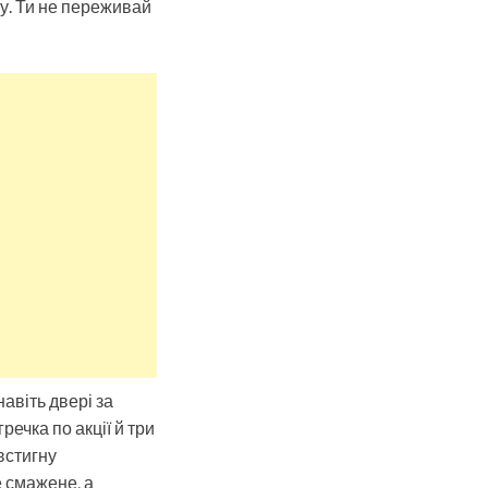
ну. Ти не переживай
авіть двері за
речка по акції й три
встигну
 смажене, а