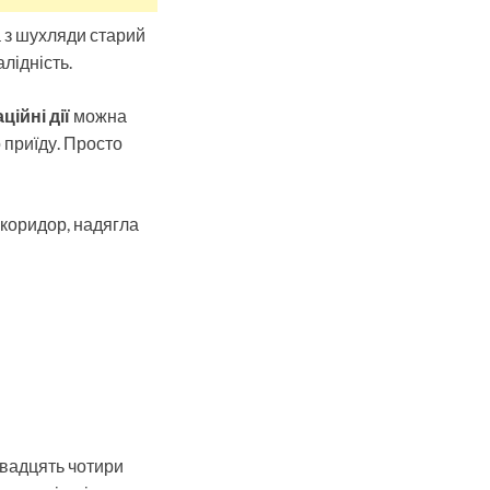
 з шухляди старий
лідність.
ійні дії
можна
 приїду. Просто
 коридор, надягла
Двадцять чотири