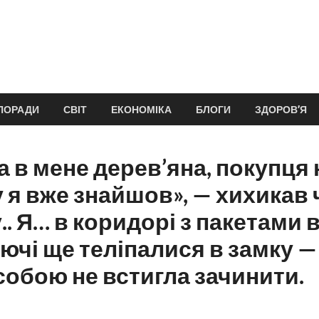
ПОРАДИ
СВІТ
ЕКОНОМІКА
БЛОГИ
ЗДОРОВ’Я
 в мене дерев’яна, покупця н
 я вже знайшов», — хихикав 
.. Я… в коридорі з пакетами 
лючі ще теліпалися в замку —
 собою не встигла зачинити.