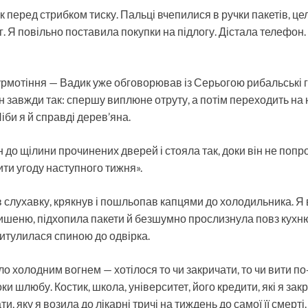
к перед стрибком тиску. Пальці вчепилися в ручки пакетів, ц
г. Я повільно поставила покупки на підлогу. Дістала телефон.
урмотіння — Вадик уже обговорював із Серьогою рибальські 
ін завжди так: спершу виплюне отруту, а потім переходить на н
Ніби я й справді дерев’яна.
 до щілини прочинених дверей і стояла так, доки він не поп
ити угоду наступного тижня».
 слухавку, крякнув і пошльопав капцями до холодильника. Я 
ишеню, підхопила пакети й безшумно прослизнула повз кухню 
итулилася спиною до одвірка.
о холодним вогнем — хотілося то чи закричати, то чи вити по
и шлюбу. Костик, школа, університет, його кредити, які я закр
ти, яку я возила до лікарні тричі на тиждень до самої її смерті