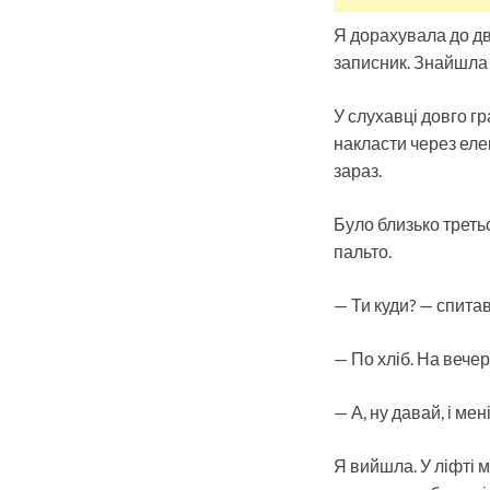
Я дорахувала до дв
записник. Знайшла
У слухавці довго г
накласти через еле
зараз.
Було близько треть
пальто.
— Ти куди? — спитав
— По хліб. На вечер
— А, ну давай, і мен
Я вийшла. У ліфті 