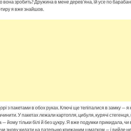
що вона зробить? Дружина в мене дерев’яна, їй усе по бараба
ртиру я вже знайшов.
рі з пакетами в обох руках. Ключі ще теліпалися в замку — я н
чинити. У пакетах лежали картопля, цибуля, курячі стегенця, г
 — йому тільки білі й без цукру. Я вже подумки прикидала, чи 
 чи знову кидати на пательню крижаним шматком — і вийде не