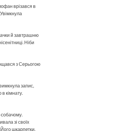
елофан врізався в
 Увімкнула
гачки й завтрашню
ісенітниці. Ніби
рощався з Серьогою
вимкнула запис,
в кімнату.
-собачому.
ивала зі своїх
. Його шкарпетки,