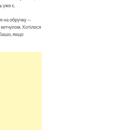
ь уже є.
ся на обручку —
з кетчупом. Хотілося
юбашо, якщо