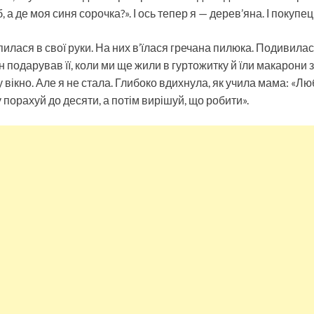
, а де моя синя сорочка?». І ось тепер я — дерев’яна. І покупец
упилася в свої руки. На них в’їлася гречана пилюка. Подивила
ін подарував її, коли ми ще жили в гуртожитку й їли макарони 
у вікно. Але я не стала. Глибоко вдихнула, як учила мама: «Л
порахуй до десяти, а потім вирішуй, що робити».