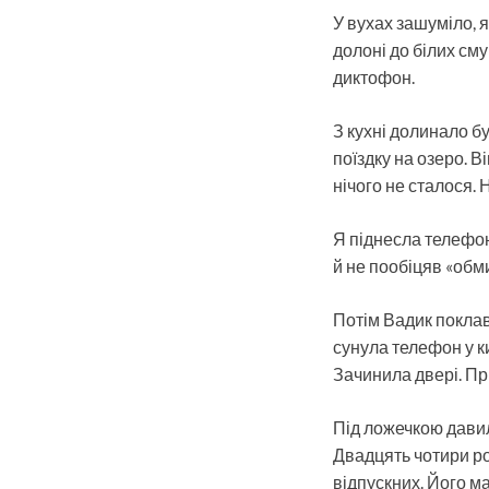
У вухах зашуміло, я
долоні до білих сму
диктофон.
З кухні долинало б
поїздку на озеро. В
нічого не сталося. 
Я піднесла телефон
й не пообіцяв «обм
Потім Вадик поклав
сунула телефон у к
Зачинила двері. Пр
Під ложечкою давил
Двадцять чотири рок
відпускних. Його ма