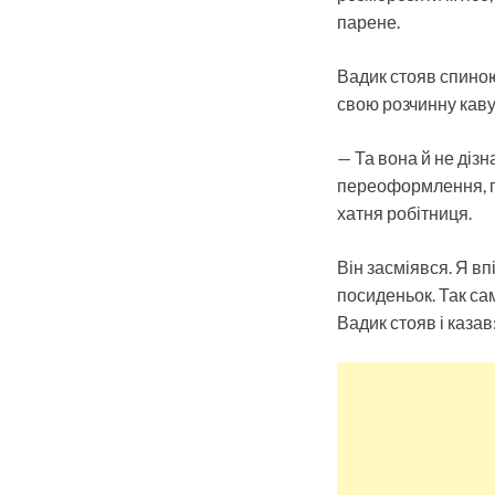
парене.
Вадик стояв спиною
свою розчинну каву 
— Та вона й не дізн
переоформлення, пі
хатня робітниця.
Він засміявся. Я впі
посиденьок. Так сам
Вадик стояв і казав: