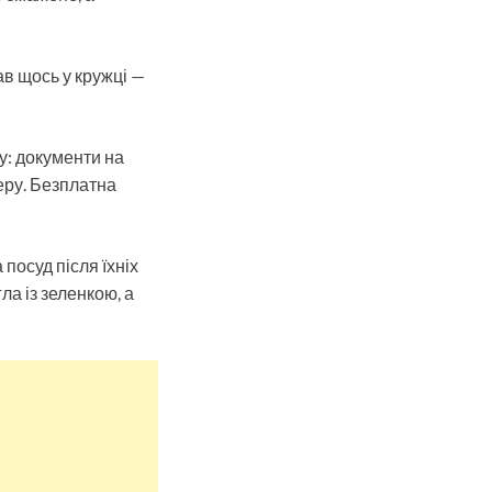
в щось у кружці —
жу: документи на
еру. Безплатна
 посуд після їхніх
ла із зеленкою, а