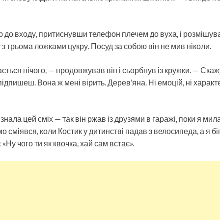
 до входу, притиснувши телефон плечем до вуха, і розмішува
з трьома ложками цукру. Посуд за собою він не мив ніколи.
ається нічого, — продовжував він і сьорбнув із кружки. — Ска
дпишеш. Вона ж мені вірить. Дерев’яна. Ні емоцій, ні характ
знала цей сміх — так він ржав із друзями в гаражі, поки я мила
о сміявся, коли Костик у дитинстві падав з велосипеда, а я біг
 «Ну чого ти як квочка, хай сам встає».