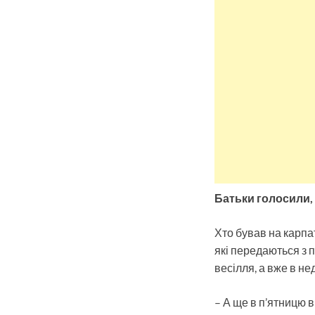
Батьки голосили, 
Хто бував на карпа
які передаються з п
весілля, а вже в не
– А ще в п’ятницю 