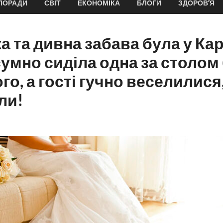
ПОРАДИ
СВІТ
ЕКОНОМІКА
БЛОГИ
ЗДОРОВ’Я
ка та дивна забава була у Ка
умно сиділа одна за столом
го, а гості гучно веселилися,
ли!