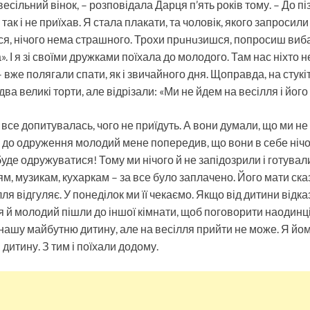
есільний вінок, – розповідала Дарця п’ять років тому. – До пі
 так і не приїхав. Я стала плакати, та чоловік, якого запросил
ся, нічого нема страшного. Трохи прuнuзишся, попросиш виб
». І я зі своїми дружками поїхала до молодого. Там нас ніхто н
– вже полягали спати, як і звичайного дня. Щоправда, на стукі
ва великі торти, але відрізали: «Ми не йдем на весілля і його
 все допитувалась, чого не приїдуть. А вони думали, що ми н
ць до одруження молодий мене попередив, що вони в себе нічо
буде одружуватися! Тому ми нічого й не запідозрили і готувал
м, музикам, кухаркам – за все було заплачено. Його мати ск
лля відгуляє. У понеділок ми її чекаємо. Якщо від дитини відка
я й молодий пішли до іншої кімнати, щоб поговорити наодинці.
і нашу майбутню дитину, але на весілля прийти не може. Я йо
 дитину. З тим і поїхали додому.