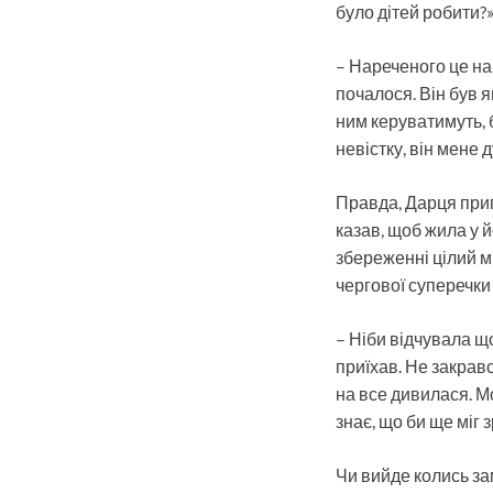
було дітей робити?
– Нареченого це най
почалося. Він був я
ним керуватимуть, б
невістку, він мене 
Правда, Дарця приг
казав, щоб жила у йо
збереженні цілий мі
чергової суперечки 
– Ніби відчувала що
приїхав. Не закравс
на все дивилася. Мо
знає, що би ще міг 
Чи вийде колись зам