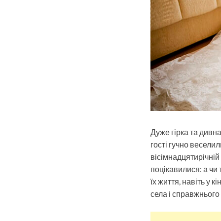
Дуже гірка та дивн
гості гучно весели
вісімнадцятирічній 
поцікавилися: а чи 
їх життя, навіть у 
села і справжнього 