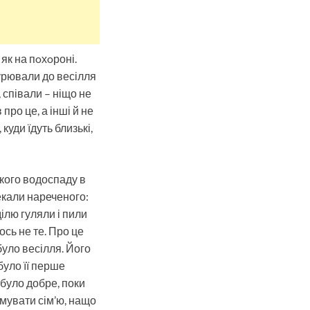
як на пoхoроні.
пурювали до весілля
 співали – ніщо не
про це, а інші й не
уди їдуть близькі,
ького водоспаду в
чекали нареченого:
ілю гуляли і пили
ось не те. Про це
було весілля. Його
було її перше
е було добре, поки
имувати сім’ю, нащо