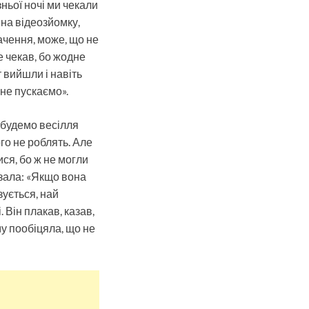
зньої ночі ми чекали
и на відеозйомку,
ачення, може, що не
е чекав, бо жодне
т вийшли і навіть
 не пускаємо».
е будемо весілля
го не роблять. Але
ися, бо ж не могли
азала: «Якщо вона
зується, най
 Він плакав, казав,
му пообіцяла, що не