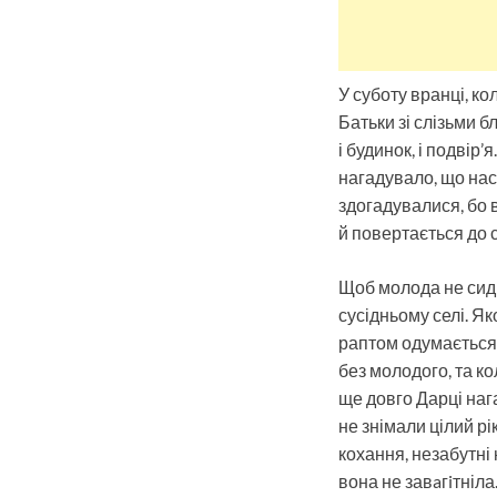
У суботу вранці, ко
Батьки зі слізьми б
і будинок, і подвір
нагадувало, що насп
здогадувалися, бо в
й повертається до 
Щоб молода не сиділ
сусідньому селі. Як
раптом одумається? 
без молодого, та ко
ще довго Дарці наг
не знімали цілий рі
кохання, незабутні н
вона не завaгiтніла