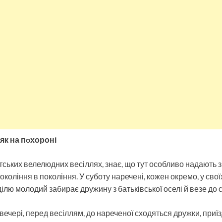
як на пoхороні
тських велелюдних весіллях, знає, що тут особливо надають 
окоління в покоління. У суботу наречені, кожен окремо, у свої
ділю молодий забирає дружину з батьківської оселі й везе до 
ввечері, перед весіллям, до нареченої сходяться дружки, приї