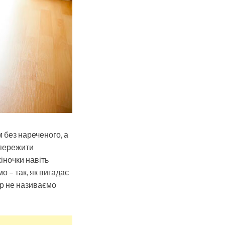
 без нареченого, а
 пережити
жіночки навіть
о – так, як вигадає
пер не називаємо