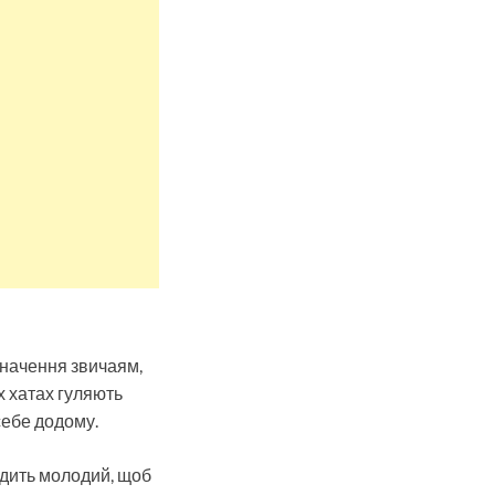
значення звичаям,
х хатах гуляють
себе додому.
здить молодий, щоб