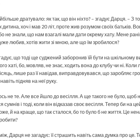
»
більше дратувало: як так, що він ніхто? – згадує Дарця. – З тог
к дитина, хоч і мав 20 літ, проте жив розумом своїх батьків. Во
о не знали, що нам взагалі мали дати окрему хату. Мене рані
дуже любив, хотів жити зі мною, але що їм зробилося?
адує, що тоді ще суджений заборонив їй бути на шкільному в
го хаті, бо, мовляв, не знає, ходить вона до клубу чи ні. Коли 
сяць, лише раз її навідав, виправдовувався, що заробляє грош
навіть підняв на неї руку.
сь не те. Але все йшло до весілля. А ще такого не було, щоб
я сумнів і тоді, коли він відказав своє весілля. Тепер би на це
же, й на краще, що так сталося, бо то було б не життя. Це не
зробити?
іж, Дарця не загадує: її стрaшить навіть сама думка про це. Т