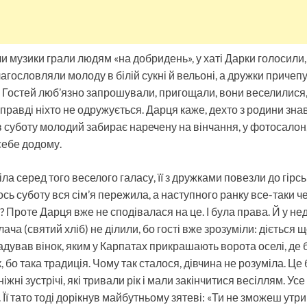
ли музики грали людям «на добридень», у хаті Дарки голосили, 
лагословляли молоду в білій сукні й вельоні, а дружки приче
’я. Гостей люб’язно запрошували, пригощали, вони веселилися,
равді ніхто не одружується. Дарця каже, дехто з родини знав 
 суботу молодий забирає наречену на вінчання, у фотосалон, к
себе додому.
а серед того веселого галасу, її з дружками повезли до гірс
ось суботу вся сім’я пережила, а наступного ранку все-таки 
Проте Дарця вже не сподівалася на це. І була права. Й у нед
лача (святий хліб) не ділили, бо гості вже зрозуміли: діється щ
адував вінок, яким у Карпатах прикрашають ворота оселі, де 
к, бо така традиція. Чому так сталося, дівчина не розуміла. Це 
іжні зустрічі, які тривали рік і мали закінчитися весіллям. Ус
. Її тато тоді дорікнув майбутньому зятеві: «Ти не зможеш утр