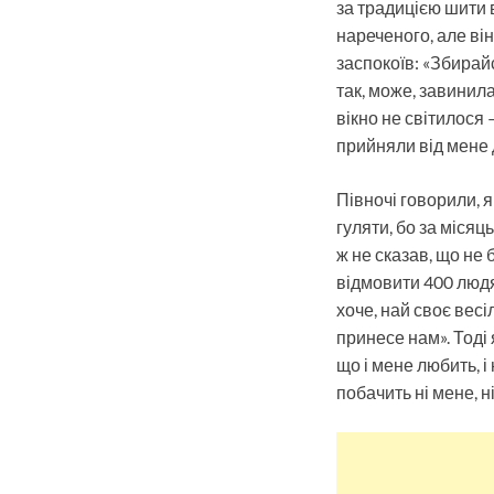
за традицією шити в
нареченого, але він
заспокоїв: «Збирай
так, може, завинила
вікно не світилося 
прийняли від мене д
Півночі говорили, я
гуляти, бо за міся
ж не сказав, що не 
відмовити 400 людя
хоче, най своє весі
принесе нам». Тоді 
що і мене любить, 
побачить ні мене, ні