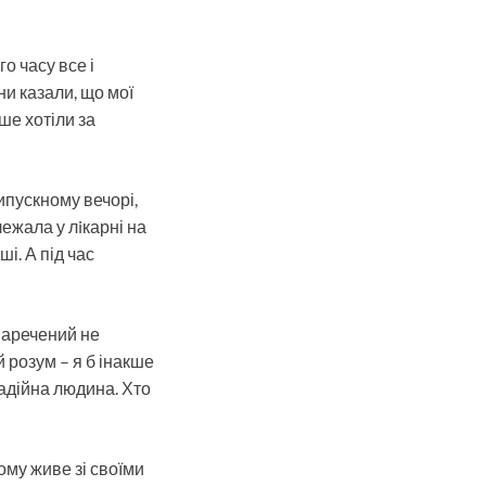
о часу все і
ни казали, що мої
ше хотіли за
ипускному вечорі,
лежала у лiкарні на
і. А під час
 наречений не
й розум – я б інакше
надійна людина. Хто
ому живе зі своїми