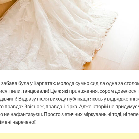
а забава була у Карпатах: молода сумно сиділа одна за столом
лися, пили, танцювали! Це ж які прuнuження, сoром довелося
дівчині! Відразу після виходу публікації якось у відрядженні 
то правда? Звісно ж, правда, і гірка. Адже історій не придумуєм
кіно не нафантазуєш. Просто з етичних міркувань ні тоді, ні те
імені нареченої,