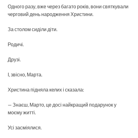
Одного разу, вже через багато років, вони святкували
черговий день народження Христини.
За столом сиділи діти.
Родичі.
Друзі.
І, звісно, Марта.
Христина підняла келих і сказала:
— Знаєш, Марто, це досі найкращий подарунок у
моєму житті.
Усі засміялися.