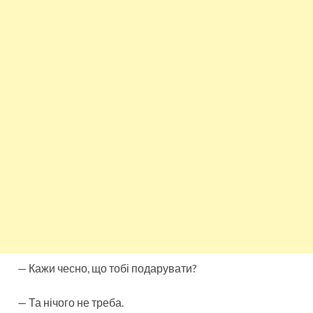
— Кажи чесно, що тобі подарувати?
— Та нічого не треба.