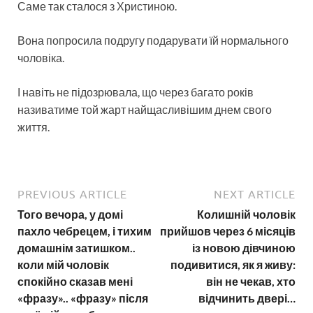
Саме так сталося з Христиною.
Вона попросила подругу подарувати їй нормального
чоловіка.
І навіть не підозрювала, що через багато років
називатиме той жарт найщасливішим днем свого
життя.
PREVIOUS ARTICLE
NEXT ARTICLE
Того вечора, у домі
Колишній чоловік
пахло чебрецем, і тихим
прийшов через 6 місяців
домашнім затишком..
із новою дівчиною
коли мій чоловік
подивитися, як я живу:
спокійно сказав мені
він не чекав, хто
«фразу».. «фразу» після
відчинить двері…