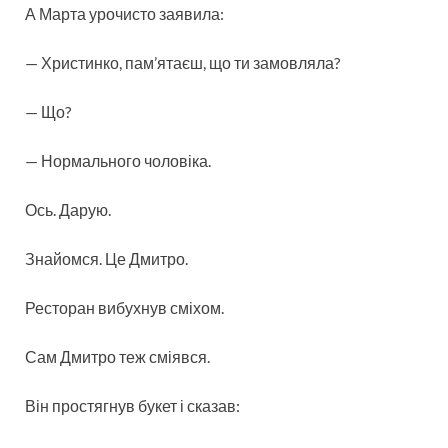
А Марта урочисто заявила:
— Христинко, пам’ятаєш, що ти замовляла?
— Що?
— Нормального чоловіка.
Ось. Дарую.
Знайомся. Це Дмитро.
Ресторан вибухнув сміхом.
Сам Дмитро теж сміявся.
Він простягнув букет і сказав: