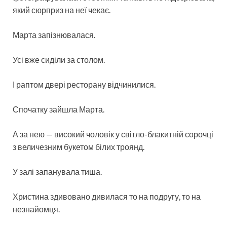
який сюрприз на неї чекає.
Марта запізнювалася.
Усі вже сиділи за столом.
І раптом двері ресторану відчинилися.
Спочатку зайшла Марта.
А за нею — високий чоловік у світло-блакитній сорочці
з величезним букетом білих троянд.
У залі запанувала тиша.
Христина здивовано дивилася то на подругу, то на
незнайомця.