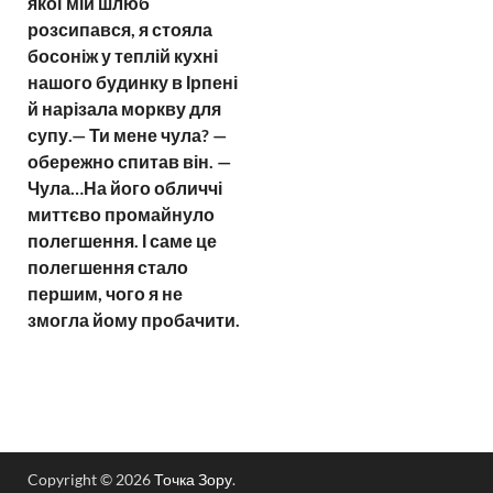
якої мій шлюб
розсипався, я стояла
босоніж у теплій кухні
нашого будинку в Ірпені
й нарізала моркву для
супу.— Ти мене чула? —
обережно спитав він. —
Чула…На його обличчі
миттєво промайнуло
полегшення. І саме це
полегшення стало
першим, чого я не
змогла йому пробачити.
Copyright © 2026
Точка Зору
.