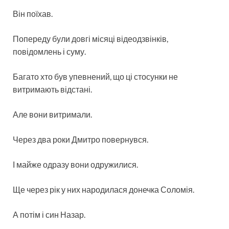
Він поїхав.
Попереду були довгі місяці відеодзвінків,
повідомлень і суму.
Багато хто був упевнений, що ці стосунки не
витримають відстані.
Але вони витримали.
Через два роки Дмитро повернувся.
І майже одразу вони одружилися.
Ще через рік у них народилася донечка Соломія.
А потім і син Назар.