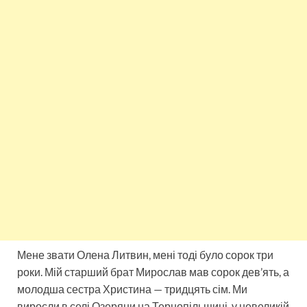
Мене звати Олена Литвин, мені тоді було сорок три
роки. Мій старший брат Мирослав мав сорок дев’ять, а
молодша сестра Христина — тридцять сім. Ми
виросли в селі Озеряни на Тернопільщині, у невеликій