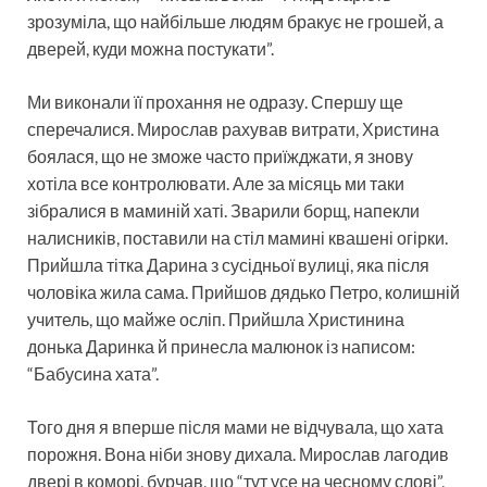
зрозуміла, що найбільше людям бракує не грошей, а
дверей, куди можна постукати”.
Ми виконали її прохання не одразу. Спершу ще
сперечалися. Мирослав рахував витрати, Христина
боялася, що не зможе часто приїжджати, я знову
хотіла все контролювати. Але за місяць ми таки
зібралися в маминій хаті. Зварили борщ, напекли
налисників, поставили на стіл мамині квашені огірки.
Прийшла тітка Дарина з сусідньої вулиці, яка після
чоловіка жила сама. Прийшов дядько Петро, колишній
учитель, що майже осліп. Прийшла Христинина
донька Даринка й принесла малюнок із написом:
“Бабусина хата”.
Того дня я вперше після мами не відчувала, що хата
порожня. Вона ніби знову дихала. Мирослав лагодив
двері в коморі, бурчав, що “тут усе на чесному слові”,