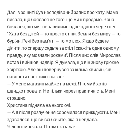
Далі в зошиті був несподіваний запис про хату. Мама
писала, що боялася не того, що ми її продамо. Вона
боялася, що ми зненавидимо одне одного через неї.
“Хата без дітей — то просто стіни. Земля без миру — то
бур’ян. Речі без пам’яті — то мотлох. Якщо будете
ділити, то спершу сядьте за стіл і скажіть одне одному
правду, яку мовчали роками”. Після цих слів Мирослав
встав і вийшов надвір. Я думала, що він знову грюкне
хвірткою. Але він повернувся за кілька хвилин, сів
навпроти нас і тихо сказав:
— У мене магазин майже на межі. Я тому й хотів
швидко продати. Не тільки через практичність. Мені
страшно.
Христина підняла на нього очі.
— А я після розлучення соромилася приїжджати. Мені
здавалося, що ви всі бачите, яка я невдала.
Я довго мовчала. Потім сказала: