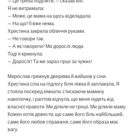
— Це треба поділити, — сказав він.
Я не витримала:
— Може, це мама на щось відкладала.
— На що? Її вже нема.
Христина закрила обличчя руками.
— Не говори так.
— А як говорити? Ми дорослі люди.
Тоді я крикнула:
— Дорослі? Та ми зараз гірші за чужих!
Мирослав грюкнув дверима й вийшов у сіни.
Христина сіла на підлогу біля ліжка й заплакала. Я
стояла посеред кімнати, стискаючи мамину
наволочку, і раптом відчула, що мене нудить від
власної правоти. Ми ділили не гроші. Ми ділили маму.
Кожен хотів довести, що саме його біль найбільший,
саме його любов справжня, саме його образа має
вагу.