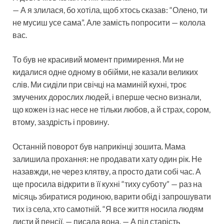
— А я злилася, бо хотіла, щоб хтось сказав: “Олено, ти
не мусиш усе сама”. Але замість попросити — колола
вас.
То був не красивий момент примирення. Ми не
кидалися одне одному в обійми, не казали великих
слів. Ми сиділи при свічці на маминій кухні, троє
змучених дорослих людей, і вперше чесно визнали,
що кожен із нас несе не тільки любов, а й страх, сором,
втому, заздрість і провину.
Останній поворот був наприкінці зошита. Мама
залишила прохання: не продавати хату один рік. Не
назавжди, не через клятву, а просто дати собі час. А
ще просила відкрити в її кухні “тиху суботу” — раз на
місяць збиратися родиною, варити обід і запрошувати
тих із села, хто самотній. “Я все життя носила людям
листи й пенсії, — писала вона. — А під старість