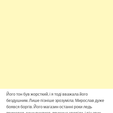
Його тон був жорсткий, і я тоді вважала його
бездушним. Лише пізніше зрозуміла: Мирослав дуже
боявся боргів. Його магазин останні роки ледь
тримався, сини вчилися, дружина хворіла, і він звик