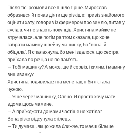
Після тієї розмови все пішло гірше. Мирослав
образився й почав діяти ще різкіше: привіз знайомого
оцінити хату, говорив із фермером про землю, питав у
сусідів, чи не знають покупців. Христина майже не
втручалася, але потім раптом сказала, що хоче
забрати мамину швейну машинку, бо “вона їй
обіцяла”. Я спалахнула, бо мені здалося, що сестра
приїхала по речі, а не по пам’ять.
— Тобі машинку? А може, ще й сервіз, і килим, і мамину
вишиванку?
Христина подивилася на мене так, ніби я стала
чужою.
— Я не через машинку, Олено. Я просто хочу мати
вдома щось мамине.
— А приїжджати до мами частіше не хотіла?
Вона різко відсунула стілець.
— Ти думаєш, якщо жила ближче, то маєш більше