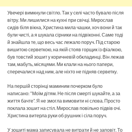
Увечері вимкнули світло. Так у селі часто бувало після
вітру. Ми лишилися на кухні при свічці. Мирослав
сидів біля вікна, Христина мила чашки, хоч вони й так
були чисті, а я шукала сірники на підвіконні. Саме тоді
й знайшла те, що весь час лежало поруч. Під старою
вишитою серветкою, на якій стояв горщик із фіалкою,
був товстий зошит у коричневій обкладинці. Він лежав
там, мабуть, місяцями. Ми клали на нього папери,
сперечалися над ним, але ніхто не підняв серветку.
На першій сторінці маминим почерком було
написано: “Моїм дітям. Не після смерті шукайте, а за
життя бачте”. Я не змогла вимовити ні слова. Просто
поклала зошит на стіл. Мирослав повільно підвів очі.
Христина витерла руки об рушник і сіла поруч.
У зошиті мама записувала не витрати й не заповіт. То