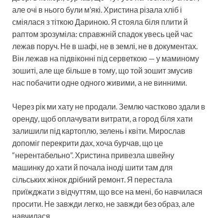
але очі в нього були м’які. Христина різала хліб і
сміялася з тіткою Дариною. Я стояла біля плити й
раптом зрозуміла: справжній спадок увесь цей час
лежав поруч. Не в шафі, не в землі, не в документах.
Він лежав на підвіконні під серветкою — у маминому
зошиті, але ще більше в тому, що той зошит змусив
нас побачити одне одного живими, а не винними.
Через рік ми хату не продали. Землю частково здали в
оренду, щоб оплачувати витрати, а город біля хати
залишили під картоплю, зелень і квіти. Мирослав
допоміг перекрити дах, хоча бурчав, що це
“нерентабельно”. Христина привезла швейну
машинку до хати й почала іноді шити там для
сільських жінок дрібний ремонт. Я перестала
приїжджати з відчуттям, що все на мені, бо навчилася
просити. Не завжди легко, не завжди без образ, але
навчилася.