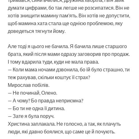
думати цифрами, бо так легше не розсипатися. Він не
хотів знищити мамину пам’ять. Він хотів не допустити,
щоб мамина хата стала ще однією проблемою, яку
доведеться тягнути йому.
Але тоді я цього не бачила. Я бачила лише старшого
брата, який після мами одразу заговорив про продаж.
І тому вдарила туди, куди не мала права.
— Коли мама ночами дзвонила, бо їй було страшно, ти
теж рахував, скільки коштує її страх?
Мирослав побілів.
— Не починай, Олено.
— А чому? Бо правда неприємна?
— Бо ти не одна її дитина.
— Зате я була поруч.
Христина заплакала. Не голосно, а так, як плачуть
люди, які давно боялися, що саме це й почують.