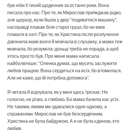
був ніби її тихий щоденник за останні роки. Вона
писала про нас. Про те, як Мирослав приїжджав рідко,
але щоразу, коли йшов у двір “подивитися машину”,
насправді плакав біля старої груші, бо не вмів
плакати в хаті. Про те, як Христина після розлучення
дзвонила мамі вночі й мовчала в слухавку, а мама теж
мовчала, бо розуміла: доньці треба не порада, а щоб
хтось просто був. Про мене мама написала
найболючіше: “Оленка думає, що мусить заслужити
любов працею. Вона сердиться на всіх, бо втомилася.
Але не каже, що їй потрібна допомога”.
Я читала й відчувала, як у мені щось тріскає. Не
голосно, не різко, а глибоко. Бо мама бачила нас усіх.
Не такими, якими ми здавалися одне одному, а
справжніми. Мирослав не був безсердечним.
Христина не була байдужою. А я не була єдиною, хто
любив.