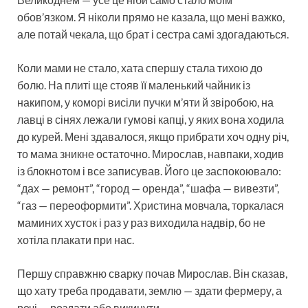
обов’язком. Я ніколи прямо не казала, що мені важко,
але потай чекала, що брат і сестра самі здогадаються.
Коли мами не стало, хата спершу стала тихою до
болю. На плиті ще стояв її маленький чайник із
накипом, у коморі висіли пучки м’яти й звіробою, на
лавці в сінях лежали гумові капці, у яких вона ходила
до курей. Мені здавалося, якщо прибрати хоч одну річ,
то мама зникне остаточно. Мирослав, навпаки, ходив
із блокнотом і все записував. Його це заспокоювало:
“дах — ремонт”, “город — оренда”, “шафа — вивезти”,
“газ — переоформити”. Христина мовчала, торкалася
маминих хусток і раз у раз виходила надвір, бо не
хотіла плакати при нас.
Першу справжню сварку почав Мирослав. Він сказав,
що хату треба продавати, землю — здати фермеру, а
речі — роздати або викинути.