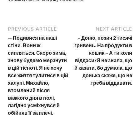
PREVIOUS ARTICLE
NEXT ARTICLE
— Подивися на наші
– Доню, позич 2 тисячі
стіни. Вони ж
гривень. На продукти в
сипляться. Скоро зима,
кошик.– А ти коли
знову будемо мерзнути
віддаси?Я не знала, що
в цій тісноті. Я не хочу
й казати, бо думала, що
все життя тулитися в цій
донька скаже, що не
халупі. Михайло,
треба віддавати.
втомлений після
важкого дня в полі,
лагідно усміхнувся й
обійняв її за плечі.