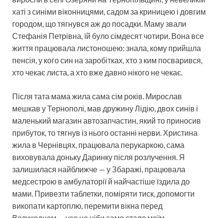
хаті з синіми віконницями, садом за криницею і довгим
городом, що тягнувся аж до посадки. Маму звали
Стефанія Петрівна, їй було сімдесят чотири. Вона все
життя працювала листоношею: знала, кому прийшла
пенсія, у кого син на заробітках, хто з ким посварився,
хто чекає листа, а хто вже давно нікого не чекає.
Після тата мама жила сама сім років. Мирослав
мешкав у Тернополі, мав дружину Лідію, двох синів і
маленький магазин автозапчастин, який то приносив
прибуток, то тягнув із нього останні нерви. Христина
жила в Чернівцях, працювала перукаркою, сама
виховувала доньку Даринку після розлучення. Я
залишилася найближче — у Збаражі, працювала
медсестрою в амбулаторії й найчастіше їздила до
мами. Привезти таблетки, поміряти тиск, допомогти
викопати картоплю, перемити вікна перед
Великоднем — усе це ніби само стало моїм