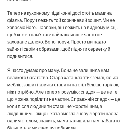
Тепер на кухонному підвіконні досі стоїть мамина
фіалка. Поруч лежить той коричневий зошит. Ми не
ховаємо його. Навпаки, він лежить на видному місці,
щоб кожен пам’ятав: найважливіше часто не
заховане далеко. Воно поруч. Просто ми надто
зайняті своїми образами, щоб підняти серветку й
подивитися.
Я часто думаю про маму. Вона не залишила нам
великого багатства. Стара хата, клаптик землі, кілька
меблів, зошит і звичка ставити на стіл більше тарілок,
ніж потрібно. Але тепер я розумію: спадок — це не те,
що можна поділити на частки. Справжній спадок — це
коли після людини ти стаєш не жорсткішим, а
людянішим. І якщо її хата змогла знову зібрати нас за
одним столом, значить, мама залишила нам набагато
більше, ніж ми спершу побачили.