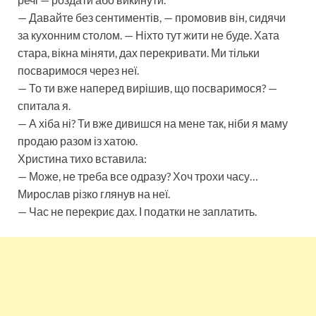
— Давайте без сентиментів, — промовив він, сидячи
за кухонним столом. — Ніхто тут жити не буде. Хата
стара, вікна міняти, дах перекривати. Ми тільки
посваримося через неї.
— То ти вже наперед вирішив, що посваримося? —
спитала я.
— А хіба ні? Ти вже дивишся на мене так, ніби я маму
продаю разом із хатою.
Христина тихо вставила:
— Може, не треба все одразу? Хоч трохи часу…
Мирослав різко глянув на неї.
— Час не перекриє дах. І податки не заплатить.