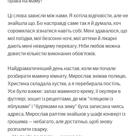
права на маму?
Ці слова зависли між нами. Я хотіла відповісти, але не
знайшла що. Бо насправді саме так я й думала, хоч
соромилася зізнатися навіть собі. Мені здавалося, що
мої поїздки, мої безсонні ночі, мої аптеки й лікарні
дають мені невидиму перевагу. Ніби любов можна
довести кількістю виконаних обов’язків.
Найдраматичніший день настав, коли ми почали
розбирати мамину кімнату. Мирослав знімав полицю,
Христина складала хустки, а я перебирала постіль.
Усе було важке: запах маминого крему, її окуляри в
футлярі, зошит із рецептами, де між “пляцком із
яблуками” і “буряками на зиму” була записана чиясь
адреса. Мирослав раптом знайшов у шафі конверт із
грошима — небагато, але достатньо, щоб знову
розпалити сварку.