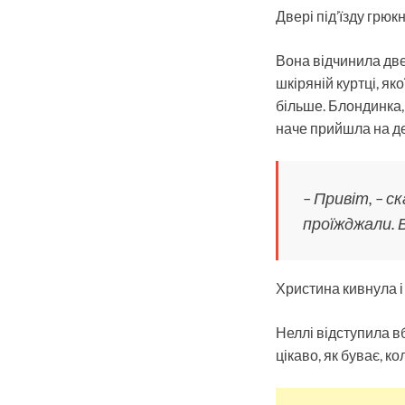
Двері під’їзду грюк
Вона відчинила две
шкіряній куртці, яко
більше. Блондинка,
наче прийшла на д
– Привіт, – с
проїжджали. 
Христина кивнула і 
Неллі відступила вб
цікаво, як буває, 