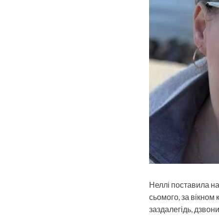
Неллі поставила на
сьомого, за вікном 
заздалегідь, дзвони