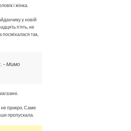
ловік і жінка.
айданчику у новій
вадцять п’ять, не
 посміхалася так,
к. – Мимо
магазині.
, не прикро. Саме
ніше пропускала.