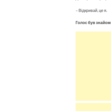
– Відкривай, це я.
Голос був знайоми