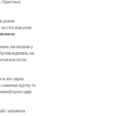
а. Христина
ів разом
за стіл, відсунув
яснити.
ркою, засовував у
Артем відповів, не
готувала після
ся, він зараз
, накинув куртку та
ожній кухні гудів
ай і забувала