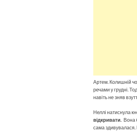
Артем. Колишній чол
речами у грудні. То
навіть не зняв взут
Неллі натиснула кно
відкривати.
Вона б
сама здивувалася. Н