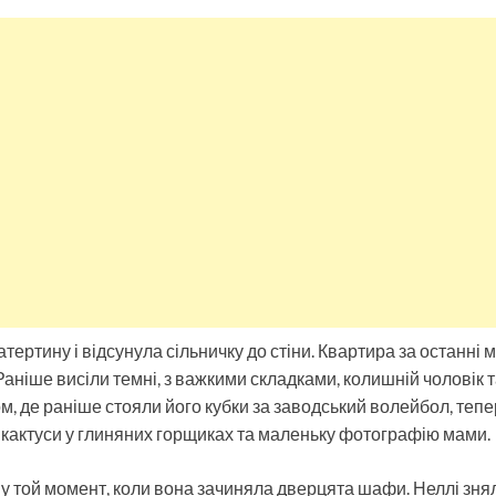
ертину і відсунула сільничку до стіни. Квартира за останні м
 Раніше висіли темні, з важкими складками, колишній чоловік т
, де раніше стояли його кубки за заводський волейбол, тепе
 кактуси у глиняних горщиках та маленьку фотографію мами.
 той момент, коли вона зачиняла дверцята шафи. Неллі знял