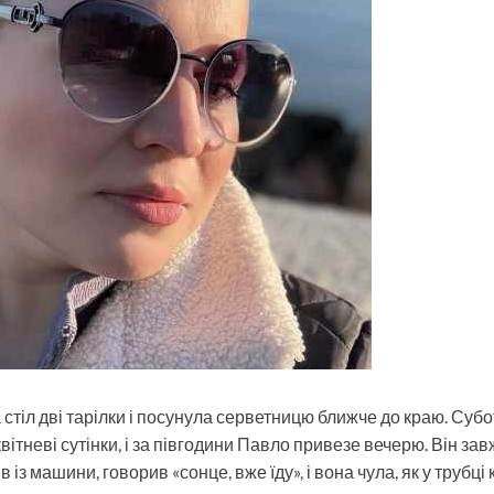
 стіл дві тарілки і посунула серветницю ближче до краю. Суб
квітневі сутінки, і за півгодини Павло привезе вечерю. Він з
в із машини, говорив «сонце, вже їду», і вона чула, як у трубц