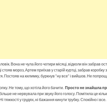
овік. Вона не чула його чотири місяці, відколи він забрав ос
ді стояв мороз, Артем приїхав у старій куртці, забрав коробку
тя. Постояв на килимку, буркнув “ну все” і вийшов. Не попрощ
пку. Не тому, що хотіла його бачити.
Просто не знайшла пр
ільше не нервувала при звуку його голосу. Помітила це кільк
і тяжкості у грудях, ні бажання кинути трубку. Спокійно і все.