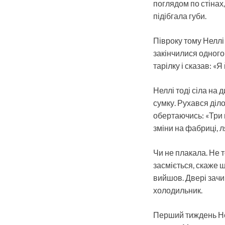
поглядом по стінах
підібгала губи.
Півроку тому Неллі 
закінчилися одного 
тарілку і сказав: «Я
Неллі тоді сіла на 
сумку. Рухався діло
обертаючись: «Три м
зміни на фабриці, л
Чи не плакала. Не т
засміється, скаже щ
вийшов. Двері зачи
холодильник.
Перший тиждень Нелл