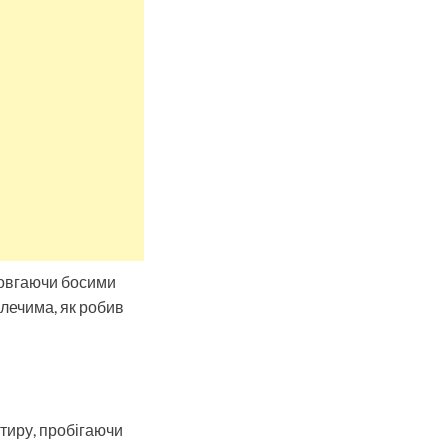
човгаючи босими
плечима, як робив
тиру, пробігаючи