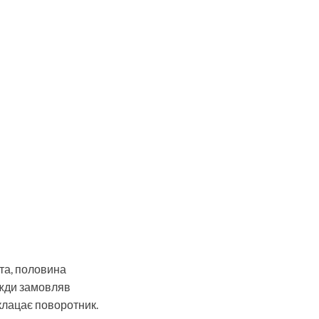
ота, половина
авжди замовляв
і клацає поворотник.