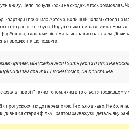
нули внизу. Неллі почула кроки на сходах. Хтось розмовляв. Чо
рі квартири і побачила Артема. Колишній чоловік стояв на м
ї в нього раніше не було. Поруч із ним стояла дівчина. Років д
 фарбована, з довгими нігтями та яскравим макіяжем. Дівчина
ень народження до подруги.
казав Артем. Він усміхнувся і хитнувся з п’яти на носо
Вирішили заглянути. Познайомся, це Христина.
сказала “привіт” таким тоном, яким вітаються з продавцем у 
ік, пропускаючи їх до передпокою. Їй стало цікаво. Не боляче
коли дивишся старий фільм і раптом зауважуєш деталь, яку ра