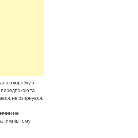
танню коробку з
 з передпокою та
ався, не озирнувся.
ичин не
а тижнів тому і