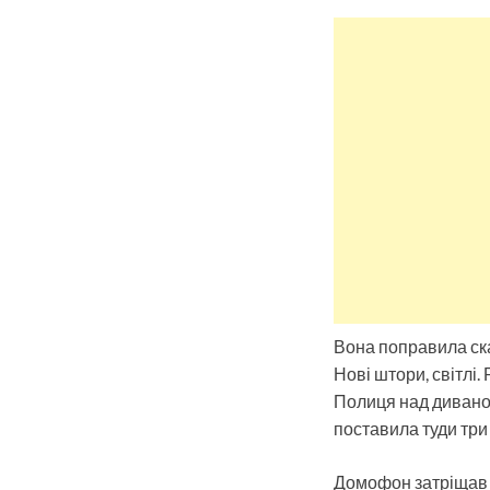
Вона поправила скат
Нові штори, світлі.
Полиця над диваном
поставила туди три
Домофон затріщав у