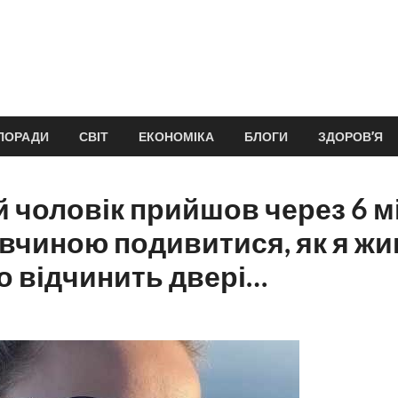
ПОРАДИ
СВІТ
ЕКОНОМІКА
БЛОГИ
ЗДОРОВ’Я
 чоловік прийшов через 6 мі
вчиною подивитися, як я жив
то відчинить двері…