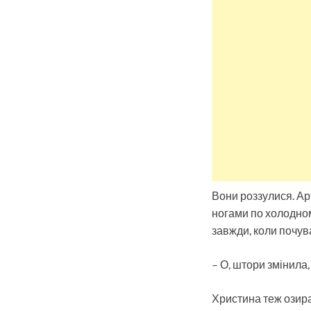
Вони роззулися. Ар
ногами по холодном
завжди, коли почу
– О, штори змінила, 
Христина теж озира