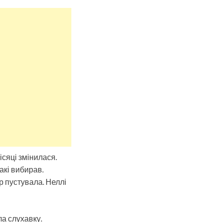
ісяці змінилася.
акі вибирав.
р пустувала. Неллі
а слухавку.