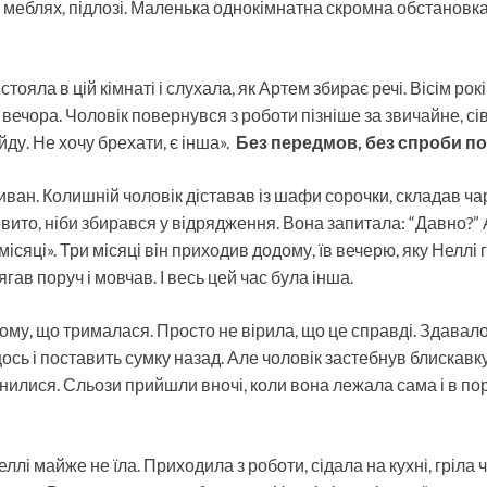
, меблях, підлозі. Маленька однокімнатна скромна обстановк
стояла в цій кімнаті і слухала, як Артем збирає речі. Вісім рок
вечора. Чоловік повернувся з роботи пізніше за звичайне, сів 
 йду. Не хочу брехати, є інша».
Без передмов, без спроби по
диван. Колишній чоловік діставав із шафи сорочки, складав ча
вито, ніби збирався у відрядження. Вона запитала: “Давно?” 
ісяці». Три місяці він приходив додому, їв вечерю, яку Неллі 
ягав поруч і мовчав. І весь цей час була інша.
ому, що трималася. Просто не вірила, що це справді. Здавало
ось і поставить сумку назад. Але чоловік застебнув блискавку
нилися. Сльози прийшли вночі, коли вона лежала сама і в пор
і майже не їла. Приходила з роботи, сідала на кухні, гріла ч