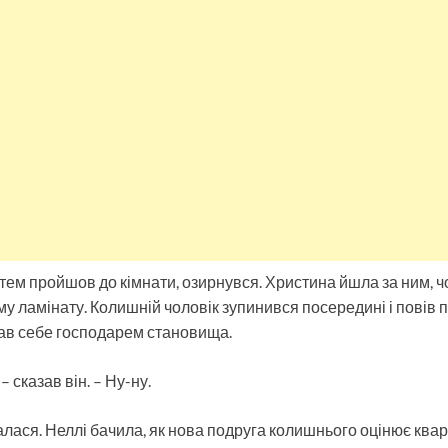
тем пройшов до кімнати, озирнувся. Христина йшла за ним, 
у ламінату. Колишній чоловік зупинився посередині і повів 
вав себе господарем становища.
– сказав він. – Ну-ну.
лася. Неллі бачила, як нова подруга колишнього оцінює квар