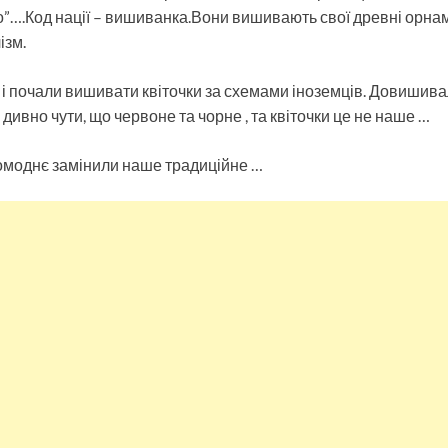
то”….Код нації – вишиванка.Вони вишивають свої древні орна
ізм.
и і почали вишивати квіточки за схемами іноземців. Довишива
ивно чути, що червоне та чорне , та квіточки це не наше …
моднє замінили наше традиційне …