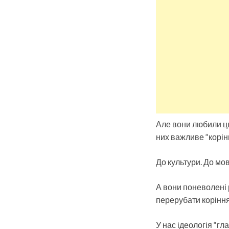
Але вони любили цю
них важливе “корінн
До культури. До мов
А вони поневолені р
перерубати коріння
У нас ідеологія “гл