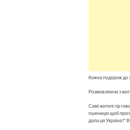
Кожна подорож до з
Розмовляючи з жите
Самі жителі гір го
пшеницю щоб прогод
дала ця Україна?” 