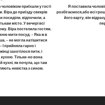
з чоловіком приїхали у гості
Я поставила чолові
и. Віра до приїзду свекрів
розбігаємося,або всі гроші
хи посиділи, відпочили, а
його карту, він відраз
ькам місто. У вечері всі
пе
му. Віра постелила гостям,
ухню мити посуд. – Яка ж в
ша, – не могла натішитися
– І прийняла гарно і
інці захотілося пити, і
 кухню. Тільки-но вона
й кухні, як почула, що там
яють невістка з сином.