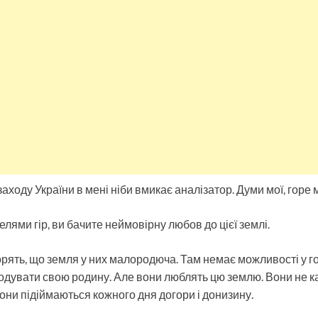
аходу України в мені ніби вмикає аналізатор. Думи мої, горе 
лями гір, ви бачите неймовірну любов до цієї землі.
ворять, що земля у них малородюча. Там немає можливості у г
увати свою родину. Але вони люблять цю землю. Вони не ка
Вони підіймаються кожного дня догори і донизину.