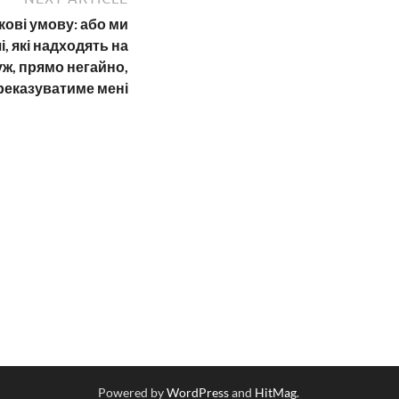
кові умову: або ми
, які надходять на
уж, прямо негайно,
реказуватиме мені
Powered by
WordPress
and
HitMag
.