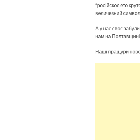
“російскоє ето кру
величезний символ
А у нас своє забул
нам на Полтавщині д
Наші пращури ново