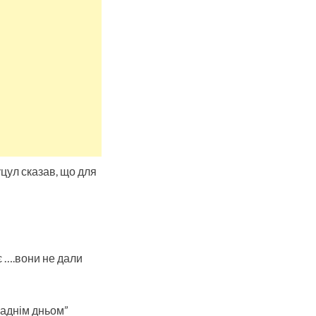
цул сказав, що для
є ….вони не дали
 аднім дньом”