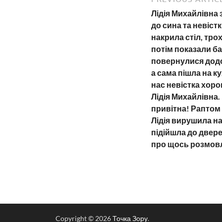
Лідія Михайлівна 
до сина та невістк
накрила стіл, тро
потім показали бат
повернулися додо
а сама пішла на к
нас невістка хоро
Лідія Михайлівна. 
привітна! Раптом ж
Лідія вирушила на
підійшла до двере
про щось розмовл
Copyright © 2026
Точка Зору
.