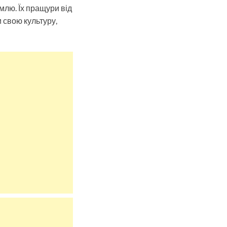
млю. Їх пращури від
 свою культуру,