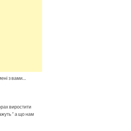
мені з вами…
орах виростити
жуть ” а що нам