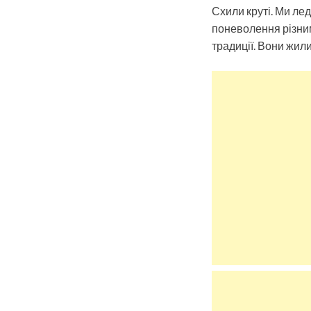
Схили круті. Ми ле
поневолення різним
традиції. Вони жил