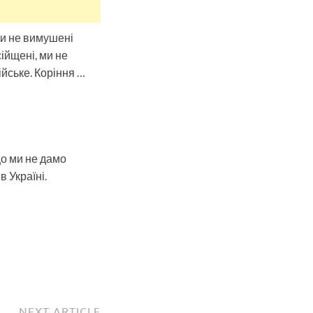
Ми не вимушені
сійщені, ми не
ійське. Коріння …
що ми не дамо
 Україні.
NEXT ARTICLE