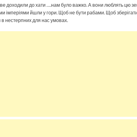
две доходили до хати ….нам було важко. А вони люблять цю зе
и імперіями йшли у гори. Щоб не бути рабами. Щоб зберігати
и в нестерпних для нас умовах.