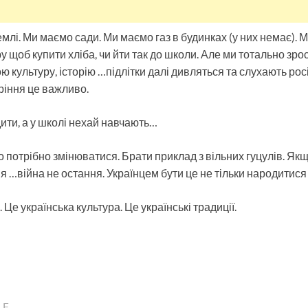
млі. Ми маємо сади. Ми маємо газ в будинках (у них немає). 
ру щоб купити хліба, чи йти так до школи. Але ми тотально зро
 культуру, історію …підлітки далі дивляться та слухають рос
оріння це важливо.
ити, а у школі нехай навчають…
 потрібно змінюватися. Брати приклад з вільних гуцулів. Як
 …війна не остання. Українцем бути це не тільки народитися в
 Це українська культура. Це українські традиції.
LE