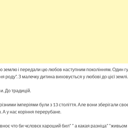
 землю і передали цю любов наступним поколінням. Один гу
я роду”. З малечку дитина виховується у любові до цієї землі.
и. До традицій.
ізними імперіями були з 13 століття. Але вони зберігали сво
. А у нас коріння перерубане.
авноє что би чєловєк хароший бил” ” а какая разніца” “живьом