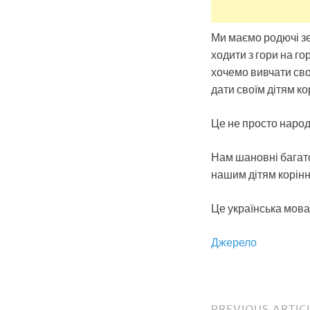
Ми маємо родючі зе
ходити з гори на го
хочемо вивчати свою
дати своїм дітям к
Це не просто народ
Нам шановні багато
нашим дітям коріння
Це українська мова.
Джерело
PREVIOUS ARTIC