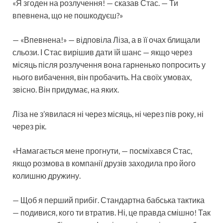
«Я згоден на розлучення! — сказав Стас. — Ти
впевнена, що не пошкодуєш?»
— «Впевнена!» — відповіла Ліза, а в її очах блищали
сльози. І Стас вирішив дати їй шанс — якщо через
місяць після розлучення вона гарненько попросить у
нього вибачення, він пробачить. На своїх умовах,
звісно. Він придумає, на яких.
Ліза не з’явилася ні через місяць, ні через пів року, ні
через рік.
«Намагається мене прогнути, — посміхався Стас,
якщо розмова в компанії друзів заходила про його
колишню дружину.
— Щоб я перший прибіг. Стандартна бабська тактика
— подивися, кого ти втратив. Ні, це правда смішно! Так