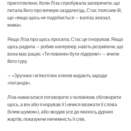
приготовлено. Коли Ліза спробувала заперечити, що
питала його про вечерю заздалегідь, Стас пояснив їй,
що «якщо щось не подобається — валіза, вокзал,
мама».
Якщо Ліза про щось просила, Стас це ігнорував. Якщо
щось радила — робив наперекір, навіть розуміючи, що
вона має рацію. «Ти повинен бути лідером!» — вчили
його гуру.
— «Зручних і м’якотілих оленів кидають заради
«поганців».
Ліза намагалася поговорити з чоловіком, обговорити
щось, а він або ігнорував її («вчися вважати її слова
білим шумом»), або зводив усе до якихось дурних
жартів, показуючи нікчемність її слів.