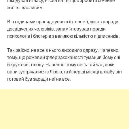
шкодував ні часу, ні сил на те, щоб зробити сімейне
життя щасливим.
Він годинами просиджував в інтернеті, читав поради
досвідчених чоловіків, запам’ятовував поради
психологів і блогерів з великою кількістю підписників.
Так, звісно, не все в нього виходило одразу. Напевно,
тому, що рожевий флер закоханості туманив йому очі
й кружляв голову. Напевно, тому весь той час, поки
вони зустрічалися з Лізою, та й перші місяці шлюбу він
готовий був заради неї на все.