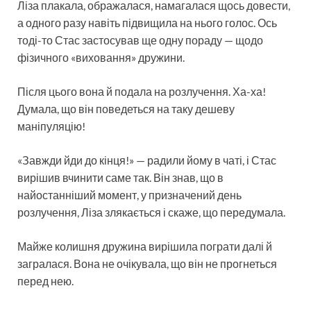
Ліза плакала, ображалася, намагалася щось довести,
а одного разу навіть підвищила на нього голос. Ось
тоді-то Стас застосував ще одну пораду — щодо
фізичного «виховання» дружини.
Після цього вона й подала на розлучення. Ха-ха!
Думала, що він поведеться на таку дешеву
маніпуляцію!
«Завжди йди до кінця!» — радили йому в чаті, і Стас
вирішив вчинити саме так. Він знав, що в
найостанніший момент, у призначений день
розлучення, Ліза злякається і скаже, що передумала.
Майже колишня дружина вирішила пограти далі й
загралася. Вона не очікувала, що він не прогнеться
перед нею.