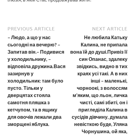
PREVIOUS ARTICLE
NEXT ARTICLE
– Людо, а що у нас
Не любила Катьку
сьогодні на вечерю? –
Калина, не припала
Запитав він.– Подивися
вона їй до душі.Привіз її
у холодильнику, –
син Опанас, здалеку
відповіла дружина.Вася
звідкись, видно в тих
зазирнув у
краях усі такі. А в них
холодильник: там було
інші – маленькі,
пусто. Тільки у
чорноокі, з волоссям
дверцятах стояла
м’яким, що льон, личка
самотня пляшка з
чисті, самі збиті, он і
кетчупом, та в ящику
пригледіла Калина в
для овочів лежали два
сусідів дівчину, думала
зморщені яблука.
невісткою буде, Уляна
Чорнушина, ой яка,