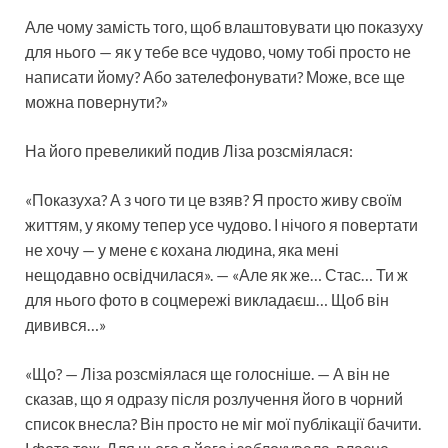
Але чому замість того, щоб влаштовувати цю показуху
для нього — як у тебе все чудово, чому тобі просто не
написати йому? Або зателефонувати? Може, все ще
можна повернути?»
На його превеликий подив Ліза розсміялася:
«Показуха? А з чого ти це взяв? Я просто живу своїм
життям, у якому тепер усе чудово. І нічого я повертати
не хочу — у мене є кохана людина, яка мені
нещодавно освідчилася». — «Але як же… Стас… Ти ж
для нього фото в соцмережі викладаєш… Щоб він
дивився…»
«Що? — Ліза розсміялася ще голосніше. — А він не
сказав, що я одразу після розлучення його в чорний
список внесла? Він просто не міг мої публікації бачити.