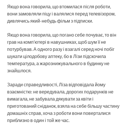
Якщо вона говорила, що втомилася після роботи,
вони замовляли піцу і валялися перед телевізором,
дивлячись який-небудь фільм з підписки.
Якщо вона говорила, що погано себе почуває, то він
грав на комп’ютері в навушниках, щоб шум її не
потурбував. А одного разу і взагалі серед ночі побіг
шукати цілодобову аптеку, бо в Лізи підскочила
температура, а жарознижувального в будинку не
знайшлося.
Заради справедливості, Ліза відповідала йому
взаємністю: не вередувала, дорогих подарунків не
вимагала, не забувала дякувати за квіти і
приготований сніданок, взяла на себе більшу частину
домашніх справ, хоча з роботи вони поверталися
приблизно в один і той же час.