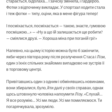
старається, бідолаха… І зачіску змінила, і гардероб.
Фотки з відпочинку викладає. У спортзал ходити стала
і теж фотки — типу, оціни, яка в мене фігура тепер!
І посміхається, посміхається — такою, знаєте, гумовою
посмішкою…» — «Ну а що їй залишається ще робити?
— сміялися друзі. — Хороша міна при поганій грі!»
Напевно, на цьому історію можна було б закінчити,
якби через півтора року після розлучення Стаса і Лізи,
один з їхніх спільних знайомих випадково не зустрів її
в торговому центрі.
Привітавшись один з одним і обмінявшись новинами,
вони збиралися, було, йти далі у своїх справах, однак
щось штовхнуло чоловіка напоумити Лізу. «Слухай…
Я все розумію… Усі ми люди. Усі ми помиляємося. Ти
погарячкувала, зрозуміло.