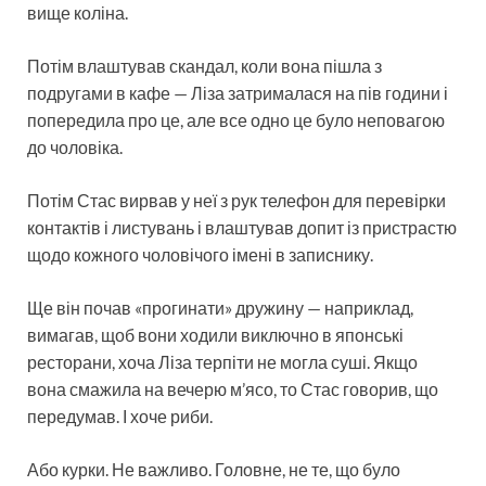
вище коліна.
Потім влаштував скандал, коли вона пішла з
подругами в кафе — Ліза затрималася на пів години і
попередила про це, але все одно це було неповагою
до чоловіка.
Потім Стас вирвав у неї з рук телефон для перевірки
контактів і листувань і влаштував допит із пристрастю
щодо кожного чоловічого імені в записнику.
Ще він почав «прогинати» дружину — наприклад,
вимагав, щоб вони ходили виключно в японські
ресторани, хоча Ліза терпіти не могла суші. Якщо
вона смажила на вечерю м’ясо, то Стас говорив, що
передумав. І хоче риби.
Або курки. Не важливо. Головне, не те, що було