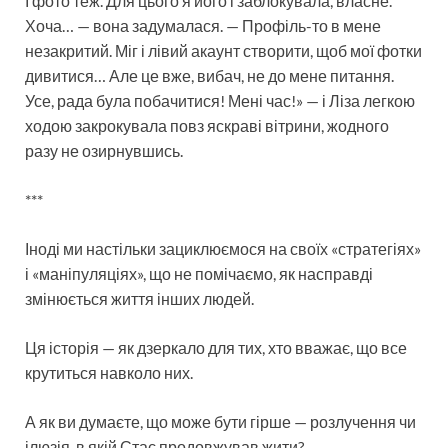
І фото теж. Для цього я його і заблокувала, власне.
Хоча… — вона задумалася. — Профіль-то в мене
незакритий. Міг і лівий акаунт створити, щоб мої фотки
дивитися… Але це вже, вибач, не до мене питання.
Усе, рада була побачитися! Мені час!» — і Ліза легкою
ходою закрокувала повз яскраві вітрини, жодного
разу не озирнувшись.
***
Іноді ми настільки зациклюємося на своїх «стратегіях»
і «маніпуляціях», що не помічаємо, як насправді
змінюється життя інших людей.
Ця історія — як дзеркало для тих, хто вважає, що все
крутиться навколо них.
А як ви думаєте, що може бути гірше — розлучення чи
ілюзія, в якій Стас продовжував жити?