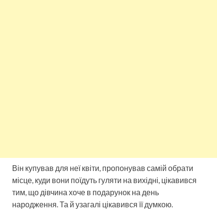
Він купував для неї квіти, пропонував самій обрати
місце, куди вони поїдуть гуляти на вихідні, цікавився
тим, що дівчина хоче в подарунок на день
народження. Та й узагалі цікавився її думкою.