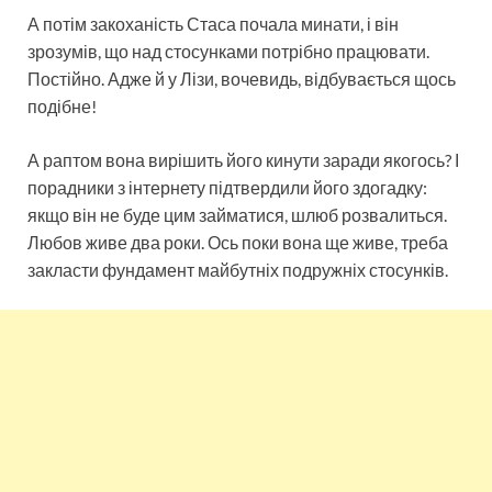
А потім закоханість Стаса почала минати, і він
зрозумів, що над стосунками потрібно працювати.
Постійно. Адже й у Лізи, вочевидь, відбувається щось
подібне!
А раптом вона вирішить його кинути заради якогось? І
порадники з інтернету підтвердили його здогадку:
якщо він не буде цим займатися, шлюб розвалиться.
Любов живе два роки. Ось поки вона ще живе, треба
закласти фундамент майбутніх подружніх стосунків.