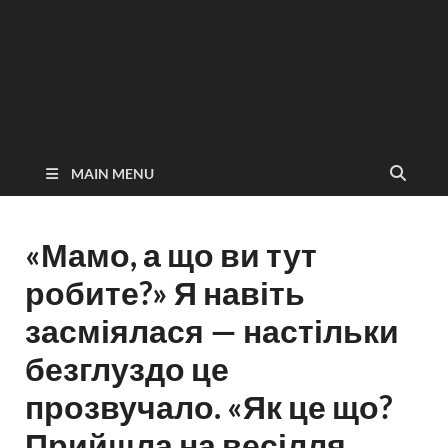
MAIN MENU
«Мамо, а що ви тут
робите?» Я навіть
засміялася — настільки
безглуздо це
прозвучало. «Як це що?
Прийшла на весілля