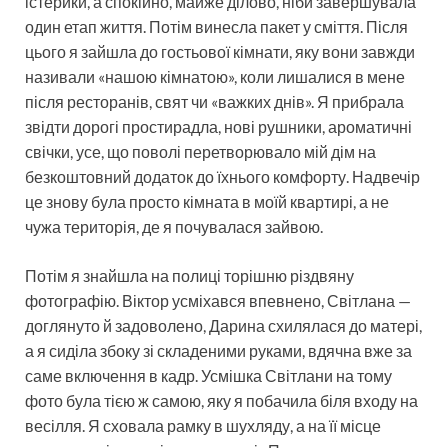
істерики, а спокійно, майже ділово, ніби завершувала
один етап життя. Потім винесла пакет у сміття. Після
цього я зайшла до гостьової кімнати, яку вони завжди
називали «нашою кімнатою», коли лишалися в мене
після ресторанів, свят чи «важких днів». Я прибрала
звідти дорогі простирадла, нові рушники, ароматичні
свічки, усе, що поволі перетворювало мій дім на
безкоштовний додаток до їхнього комфорту. Надвечір
це знову була просто кімната в моїй квартирі, а не
чужа територія, де я почувалася зайвою.
Потім я знайшла на полиці торішню різдвяну
фотографію. Віктор усміхався впевнено, Світлана —
доглянуто й задоволено, Дарина схилялася до матері,
а я сиділа збоку зі складеними руками, вдячна вже за
саме включення в кадр. Усмішка Світлани на тому
фото була тією ж самою, яку я побачила біля входу на
весілля. Я сховала рамку в шухляду, а на її місце