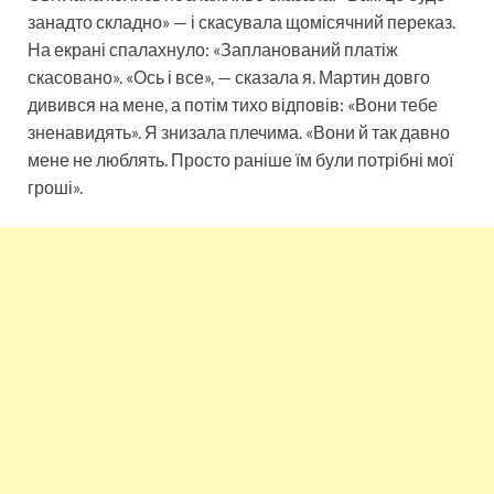
занадто складно» — і скасувала щомісячний переказ.
На екрані спалахнуло: «Запланований платіж
скасовано». «Ось і все», — сказала я. Мартин довго
дивився на мене, а потім тихо відповів: «Вони тебе
зненавидять». Я знизала плечима. «Вони й так давно
мене не люблять. Просто раніше їм були потрібні мої
гроші».