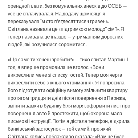
орендної плати, без комунальних внесків до ОСББ —
усе це сплачувала я. На додачу щомісяця я
переказувала їм сто п’ятдесят тисяч гривень.
Світлана називала це «підтримкою молодої сім’ї». Я
тепер називала це інакше — утриманням дорослих
людей, які розучилися соромитися.
«Що саме ти хочеш зробити?» — тихо спитав Мартин. І
тоді я вперше промовила це вголос. «Вони
викреслили мене зі списку гостей. Тепер моя черга
викреслити себе з їхнього утримання». Я попросила
його підготувати офіційну вимогу звільнити квартиру
протягом тридцяти днів після повернення з Парижа,
змінити замки в будинку біля моря, оформити лист про
повернення авто й простежити, щоб охорона мала
письмові інструкції. Потім я дістала телефон, відкрила
банківський застосунок — той самий, про який
Світлана колись поблажливо сказала: «Вам це буде