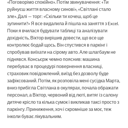
«Поговорімо спокійно». Потім звинувачення: «Ти
руйнуєш життя власному синові», «Світлані стало
зле». Далі — торг: «Скільки ти хочеш, щоб це
зупинити?» Я все видалила й пішла на заняття з Excel.
Поки я вчилася будувати таблиці та аналізувати
дохідність, Віктор вирішив довести, що все ще
контролює бодай щось. Він спустився в паркінг і
спробував виїхати на сірому авто. Але шлагбаум не
піднявся. Консьєрж чемно пояснив: машина
перебуває в процедурі повернення власниці,
страховик повідомлений, виїзд без дозволу буде
зафіксований. Потім, як розповіла мені сусідка Марта,
вниз прибігла Світлана в окулярах, почала ображати
персонал, а Віктор, червоний від люті, витяг із салону
дитяче крісло та кілька сумок і викликав таксі просто з
паркінгу. Приниження, хоч і скромніше за моє, теж
інколи буває лікувальним.