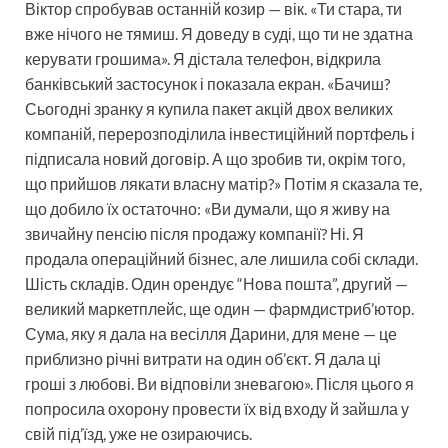
Віктор спробував останній козир — вік. «Ти стара, ти
вже нічого не тямиш. Я доведу в суді, що ти не здатна
керувати грошима». Я дістала телефон, відкрила
банківський застосунок і показала екран. «Бачиш?
Сьогодні зранку я купила пакет акцій двох великих
компаній, перерозподілила інвестиційний портфель і
підписала новий договір. А що зробив ти, окрім того,
що прийшов лякати власну матір?» Потім я сказала те,
що добило їх остаточно: «Ви думали, що я живу на
звичайну пенсію після продажу компанії? Ні. Я
продала операційний бізнес, але лишила собі склади.
Шість складів. Один орендує “Нова пошта”, другий —
великий маркетплейс, ще один — фармдистриб’ютор.
Сума, яку я дала на весілля Дарини, для мене — це
приблизно річні витрати на один об’єкт. Я дала ці
гроші з любові. Ви відповіли зневагою». Після цього я
попросила охорону провести їх від входу й зайшла у
свій під’їзд, уже не озираючись.