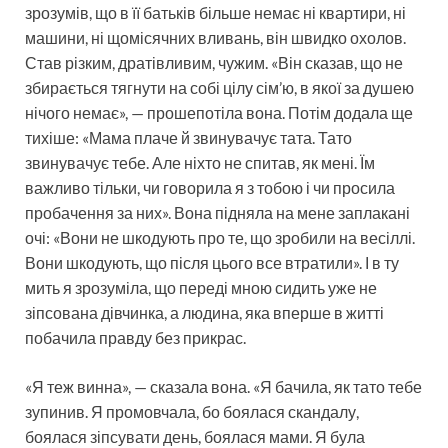
зрозумів, що в її батьків більше немає ні квартири, ні
машини, ні щомісячних вливань, він швидко охолов.
Став різким, дратівливим, чужим. «Він сказав, що не
збирається тягнути на собі цілу сім’ю, в якої за душею
нічого немає», — прошепотіла вона. Потім додала ще
тихіше: «Мама плаче й звинувачує тата. Тато
звинувачує тебе. Але ніхто не спитав, як мені. Їм
важливо тільки, чи говорила я з тобою і чи просила
пробачення за них». Вона підняла на мене заплакані
очі: «Вони не шкодують про те, що зробили на весіллі.
Вони шкодують, що після цього все втратили». І в ту
мить я зрозуміла, що переді мною сидить уже не
зіпсована дівчинка, а людина, яка вперше в житті
побачила правду без прикрас.
«Я теж винна», — сказала вона. «Я бачила, як тато тебе
зупинив. Я промовчала, бо боялася скандалу,
боялася зіпсувати день, боялася мами. Я була