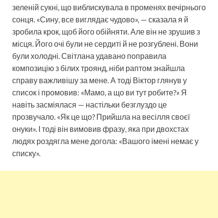
зеленій сукні, що виблискувала в променях вечірнього
сонця. «Сину, все виглядає чудово», — сказала я й
зробила крок, щоб його обійняти. Але він не зрушив з
місця. Його очі були не сердиті й не розгублені. Вони
були холодні. Світлана удавано поправила
композицію з білих троянд, ніби раптом знайшла
справу важливішу за мене. А тоді Віктор глянув у
список і промовив: «Мамо, а що ви тут робите?» Я
навіть засміялася — настільки безглуздо це
прозвучало. «Як це що? Прийшла на весілля своєї
онуки». І тоді він вимовив фразу, яка при двохстах
людях роздягла мене догола: «Вашого імені немає у
списку».