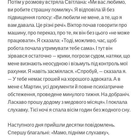
Потім у розмову встряла Світлана: «Ми вас любимо,
ви робите страшну помилку». Я відповіла їй без
підвищення голосу: «Ви любили не мене, а те, що я
вам давала. Це різні речі». Віктор почав говорити про
машину, про переказ, про те, як він без цього «не може
працювати». Я сказала: «Тоді, можливо, час, щоб
робота почала утримувати тебе сама». І тут він
зірвався остаточно — крики, погрози судом, натяки, що
мене визнають неосудною і візьмуть під контроль мої
рахунки. Я навіть засміялася. «Спробуй, — сказала я.
— У тебе немає грошей на хорошого адвоката. А в
мене є Мартин, усі документи й повне психіатричне
обстеження, проведене минулого тижня. На добраніч.
Ласкаво прошу додому з медового місяця». І поклала
слухавку. Тієї ночі я спала вісім годин без жодного сну.
Наступного дня прийшли десятки повідомлень.
Спершу благальні: «Мамо, підніми слухавку»,