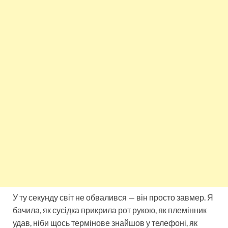
У ту секунду світ не обвалився — він просто завмер. Я
бачила, як сусідка прикрила рот рукою, як племінник
удав, ніби щось термінове знайшов у телефоні, як