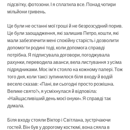
підсвітку, фотозони. І я сплатила все. Понад чотири
мільйони гривень.
Це були не останні мої гроші й не безрозсудний порив.
Це були заощадження, які залишив Петро, кошти, які
мали забезпечити мені спокійну старість і дозволити
допомогти родині тоді, коли допомога справді
потрібна. Я підписувала договори, погоджувала
рахунки, переводила аванси, вела листування з усіма
підрядниками. Моє ім’я стояло на кожному папері. Тож
того дня, коли таксі зупинилося біля входу й водій
весело сказав: «Пані, ви сьогодні просто розкішна.
Велике свято?», я усміхнулася й відповіла:
«Найщасливіший день моєї онуки». Я справді так
думала.
Біля входу стояли Віктор і Світлана, зустрічаючи
гостей. Він був у дорогому костюмі, вона сяяла в