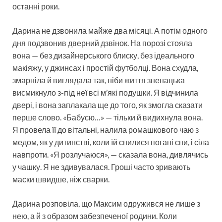
останні роки.
Дарина не дзвонила майже два місяці. А потім одного
дня подзвонив дверний дзвінок. На порозі стояла
вона — без дизайнерського блиску, без ідеального
макіяжу, у джинсах і простій футболці. Вона схудла,
змарніла й виглядала так, ніби життя зненацька
висмикнуло з-під неї всі м’які подушки. Я відчинила
двері, і вона заплакала ще до того, як змогла сказати
перше слово. «Бабусю…» — тільки й видихнула вона.
Я провела її до вітальні, налила ромашкового чаю з
медом, як у дитинстві, коли їй снилися погані сни, і сіла
навпроти. «Я розлучаюся», — сказала вона, дивлячись
у чашку. Я не здивувалася. Гроші часто зривають
маски швидше, ніж сварки.
Дарина розповіла, що Максим одружився не лише з
нею, а й з образом забезпеченої родини. Коли