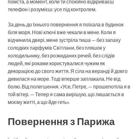
помста, а момент, коли ти спокійно відкриваєш
телефон і розумієш: усе під контролем.
За день до їхнього повернення я поїхала в будинок
біля моря. Нові ключі вже чекали в мене. Коли я
відчинила двері, мене зустріла тиша — без запаху
солодких парфумів Світлани, без пляшок у
холодильнику, без розкиданих речей, без слідів
людей, які роками користувалися чужим як
декорацією до свого життя. Я сіла на веранді й довго
дивилася на море. Тоді вперше заплакала. Не від
болю. Від полегшення. «Усе, Петре, — прошепотіла я в
той вітер. — Тепер я сама вирішую, що лишається в
моєму житті, а що йде геть».
Повернення з Парижа