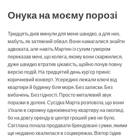
Онука на моєму порозі
Тридцять днів минули для мене швидко, а для них,
мабуть, як затяжний обвал. Вони намагалися знайти
адвоката, але навіть Мартин із сухим гумором
переказав мені, що колега, якому вони скаржилися,
дуже швидко втратив цікавість, щойно почув повну
версію подій. На тридцятий день кур’єр приніс
коричневий конверт. Усередині лежали ключі від
квартири й будинку біля моря. Без записки. Без
вибачень. Без гідності. Просто металевий звук
поразки в долоні. Сусідка Марта розповіла, що вони
з’їхали в скромну однокімнатну квартиру на околиці,
бо на довгу оренду в центрі грошей уже не було.
Світлана почала продавати брендовані сумки, якими
ще недавно хвалилася в соцмережах. Віктор їздив