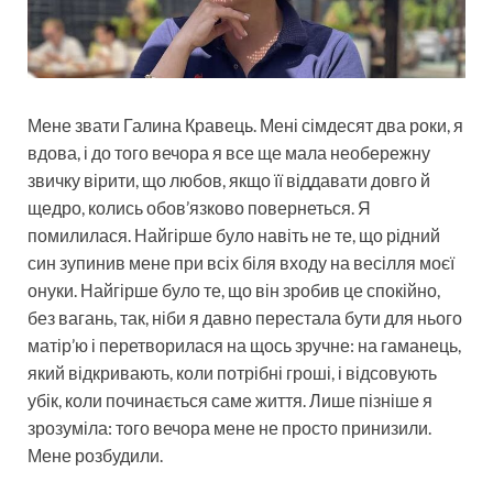
Мене звати Галина Кравець. Мені сімдесят два роки, я
вдова, і до того вечора я все ще мала необережну
звичку вірити, що любов, якщо її віддавати довго й
щедро, колись обов’язково повернеться. Я
помилилася. Найгірше було навіть не те, що рідний
син зупинив мене при всіх біля входу на весілля моєї
онуки. Найгірше було те, що він зробив це спокійно,
без вагань, так, ніби я давно перестала бути для нього
матір’ю і перетворилася на щось зручне: на гаманець,
який відкривають, коли потрібні гроші, і відсовують
убік, коли починається саме життя. Лише пізніше я
зрозуміла: того вечора мене не просто принизили.
Мене розбудили.