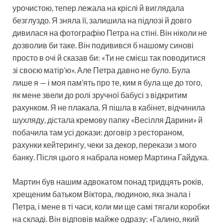
урочистою, тепер лежала на кріслі й виглядала
безглуздо. Я зняла її, залишила на підлозі й довго
дивилася на фотографію Петра на стіні. Він ніколи не
дозволив би таке. Він подивився б нашому синові
просто в очі й сказав би: «Ти не смієш так поводитися
зі своєю матір’ю». Але Петра давно не було. Була
лише я — і моя пам’ять про те, ким я була ще до того,
як мене звели до ролі зручної бабусі з відкритим
рахунком. Я не плакала. Я пішла в кабінет, відчинила
шухляду, дістала кремову папку «Весілля Дарини» й
побачила там усі докази: договір з рестораном,
рахунки кейтерингу, чеки за декор, перекази з мого
банку. Після цього я набрала номер Мартинa Гайдука.
Мартин був нашим адвокатом понад тридцять років,
хрещеним батьком Віктора, людиною, яка знала і
Петра, і мене в ті часи, коли ми ще самі тягали коробки
на складі. Він відповів майже одразу: «Галино, який