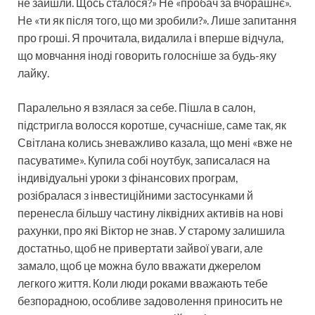
не зайшли. Щось сталося?» Не «пробач за вчорашнє».
Не «ти як після того, що ми зробили?». Лише запитання
про гроші. Я прочитала, видалила і вперше відчула,
що мовчання іноді говорить голосніше за будь-яку
лайку.
Паралельно я взялася за себе. Пішла в салон,
підстригла волосся коротше, сучасніше, саме так, як
Світлана колись зневажливо казала, що мені «вже не
пасуватиме». Купила собі ноутбук, записалася на
індивідуальні уроки з фінансових програм,
розібралася з інвестиційними застосунками й
перенесла більшу частину ліквідних активів на нові
рахунки, про які Віктор не знав. У старому залишила
достатньо, щоб не привертати зайвої уваги, але
замало, щоб це можна було вважати джерелом
легкого життя. Коли люди роками вважають тебе
безпорадною, особливе задоволення приносить не