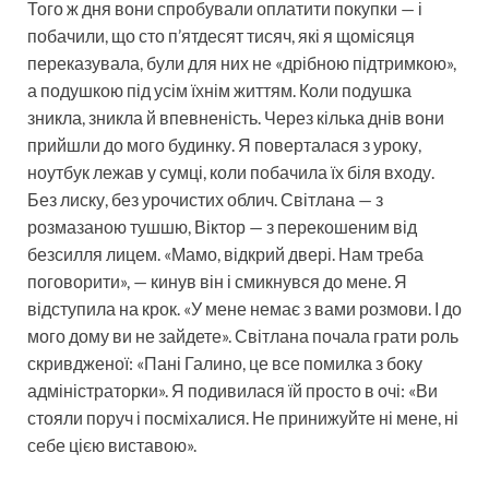
Того ж дня вони спробували оплатити покупки — і
побачили, що сто п’ятдесят тисяч, які я щомісяця
переказувала, були для них не «дрібною підтримкою»,
а подушкою під усім їхнім життям. Коли подушка
зникла, зникла й впевненість. Через кілька днів вони
прийшли до мого будинку. Я поверталася з уроку,
ноутбук лежав у сумці, коли побачила їх біля входу.
Без лиску, без урочистих облич. Світлана — з
розмазаною тушшю, Віктор — з перекошеним від
безсилля лицем. «Мамо, відкрий двері. Нам треба
поговорити», — кинув він і смикнувся до мене. Я
відступила на крок. «У мене немає з вами розмови. І до
мого дому ви не зайдете». Світлана почала грати роль
скривдженої: «Пані Галино, це все помилка з боку
адміністраторки». Я подивилася їй просто в очі: «Ви
стояли поруч і посміхалися. Не принижуйте ні мене, ні
себе цією виставою».