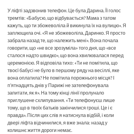
У ліфті задзвонив телефон. Це була Дарина. Її голос
тремтів: «Бабусю, що відбувається? Мама з татом
кажуть, що ти збожеволіла й викинула їх на вулицю». Я
заплющила очі. «Я не збожеволіла, Даринко. Я просто
забрала назад те, що належить мені». Вона почала
говорити, що «не все зрозуміла» того дня, що «все
сталося надто швидко», що вона хвилювалася перед
церемонією. Я відповіла тихо: «Ти не помітила, що
твоєї бабусі не було в першому ряду на весіллі, яке
вона оплатила? Не помітила порожнього місця? І
п’ятнадцять днів у Парижі не зателефонувала
запитати, як я». На тому кінці лінії пролунало
приглушене схлипування. «Ти телефонуєш лише
тому, що в твоїх батьків закінчилися гроші. Це і є
правда». Після цих слів я натиснула відбій, і коли
двері ліфта відчинилися, я вже знала: назад у
колишнє життя дороги немає.