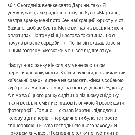
збіг. Сьогодні ж велике свято Дарини, так?» Я
усміхнулася, але радості в тому не було. «Мартине,
завтра зранку мені потрібен найкращий юрист у місті. І
бажано, щоб це був ти. Мене вигнали з весілля, яке я
оплатила». На тому кінці настала така тиша, що я
почула власне серцебиття. Потім він сказав зовсім
іншим голосом: «Розкажи мені все від початку».
Наступного ранку він сидів у мене за столом і
переглядав документи. З вікна було видно звичайний
київський ранок: дитина на самокаті, жінка з собакою,
кур’єрська машина, сонце на склі сусіднього будинку.
А я мала б цього ранку сидіти на пізньому сніданку
після весілля, сміятися разом із онукою й розглядати
фотографії. «Галино, — сказав Мартин, підводячи
голову від паперів, — юридично ти була не просто
спонсоркою. Ти була господинею цього заходу». Я
гірко всміхнулася. «Господинею, яку не пустили на