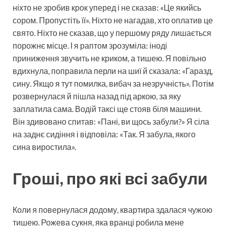
ніхто не зробив крок уперед і не сказав: «Це якийсь
сором. Пропустіть її». Ніхто не нагадав, хто оплатив це
свято. Ніхто не сказав, що у першому ряду лишається
порожнє місце. І я раптом зрозуміла: іноді
приниження звучить не криком, а тишею. Я повільно
вдихнула, поправила перли на шиї й сказала: «Гаразд,
сину. Якщо я тут помилка, вибач за незручність». Потім
розвернулася й пішла назад під аркою, за яку
заплатила сама. Водій таксі ще стояв біля машини.
Він здивовано спитав: «Пані, ви щось забули?» Я сіла
на заднє сидіння і відповіла: «Так. Я забула, якого
сина виростила».
Гроші, про які всі забули
Коли я повернулася додому, квартира здалася чужою
тишею. Рожева сукня, яка вранці робила мене