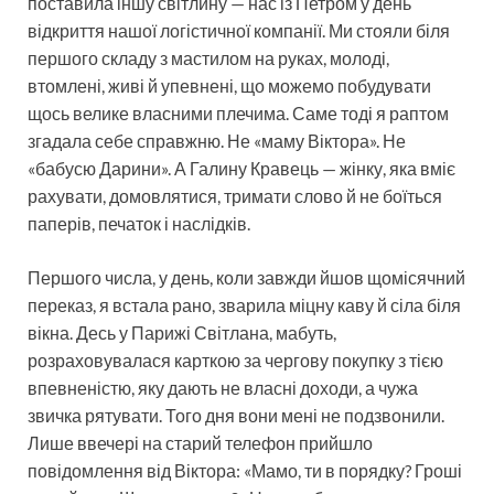
поставила іншу світлину — нас із Петром у день
відкриття нашої логістичної компанії. Ми стояли біля
першого складу з мастилом на руках, молоді,
втомлені, живі й упевнені, що можемо побудувати
щось велике власними плечима. Саме тоді я раптом
згадала себе справжню. Не «маму Віктора». Не
«бабусю Дарини». А Галину Кравець — жінку, яка вміє
рахувати, домовлятися, тримати слово й не боїться
паперів, печаток і наслідків.
Першого числа, у день, коли завжди йшов щомісячний
переказ, я встала рано, зварила міцну каву й сіла біля
вікна. Десь у Парижі Світлана, мабуть,
розраховувалася карткою за чергову покупку з тією
впевненістю, яку дають не власні доходи, а чужа
звичка рятувати. Того дня вони мені не подзвонили.
Лише ввечері на старий телефон прийшло
повідомлення від Віктора: «Мамо, ти в порядку? Гроші