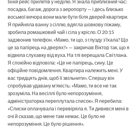
Їхній рейс прилетів у неділю. Я знала приблизний час:
посадка, багаж, дорога з аеропорту — і десь близько
восьмої вечора вони мали бути біля дверей квартири.
Я прийняла ванну з сіллю, вдягла шовкову піжаму,
зробила ромашковий чай і сіла у крісло. О 20:15
задзвонив телефон. «Мамо, ти що, з глузду з’їхала? Що
це за папірець на дверях?» — закричав Віктор так, що я
відвела слухавку від вуха. На тлі верещала Світлана.
Я спокійно відповіла: «Це не папірець, сину. Це
офіційне повідомлення. Квартира належить мені. У
вас тридцять днів, щоб її звільнити». Спершу він
спробував удавану м’якість: «Мамо, ти все не так
зрозуміла. На весіллі було непорозуміння,
адміністраторка переплутала список». Я перебила:
«Списки оплачувала і перевіряла я. Ти дивився мені в
очі й сказав, що мене там немає. Це було не
непорозуміння. Це було рішення».