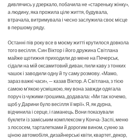
дивлячись у дзеркало, побачила не «стареньку жінку»,
а людину, яка прожила ціле життя, будувала,
втрачала, витримувала і чесно заслужила своє місце
в першому ряду.
Останні пів року все в моєму житті крутилося довкола
того весілля. Син Віктор і його дружина Світлана
майже щотижня приходили до мене на Печерськ,
сідали на мій оксамитовий диван, пили каву з тонких
чашок і заводили одну й ту саму розмову. «Мамо,
зараз важкі часи», — казав Віктор. А Світлана, з тією
самою м’якою усмішкою, яку вона завжди одягала
поруч із чужими грошима, додавала: «Ми так хочемо,
щоб у Дарини було весілля її мрії». Я, як дурна,
відчинила і серце, і гаманець. Вони показували
буклети із заміським комплексом у Конча-Заспі, меню
з лососем, тарталетками й дорогим вином, сукню за
ціною автомобіля, дизайнерські квіти, квартет, декор,