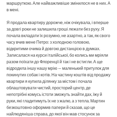
маршруткою. Але найважливіше змінилося не в них. А
в мені.
Я продала квартиру дорожче, ніж очікувала, і вперше
за довгі роки не залишила гроші лежати без руху. Я
почала вкладати їх розумно, не азартно, а так, як свого
часу вчив мене Петро: з холодною головою,
відкритими очима й довгою дистанцією в думках.
Записалася на курси італійської, бо колись ми мріяли
разом поїхати до Флоренції й так і не встигли. А ще
відродила іншу нашу мрію — маленький притулок для
покинутих собак і котів. На частину коштів від продажу
квартири я купила ділянку за містом і почала
облаштовувати чистий, просторий центр, де
непотрібні комусь істоти зможуть знайти дах, їжу й
руки, які гладитимуть їх не з жалю, а з тепла. Мартин
безкоштовно оформив папери й сказав, що це
найлюдяніша справа, до якої він мав стосунок за