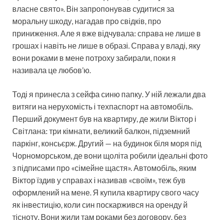
власне свято». Він запропонував судитися за
моральну шкоду, нагадав про свідків, про
приниження. Але я вже відчувала: справа не лише в
грошах і навіть не лише в образі. Справа у владі, яку
вони роками в мене потроху забирали, поки я
називала це любов’ю.
Тоді я принесла з сейфа синю папку. У ній лежали два
витяги на нерухомість і техпаспорт на автомобіль.
Перший документ був на квартиру, де жили Віктор і
Світлана: три кімнати, великий балкон, підземний
паркінг, консьєрж. Другий — на будинок біля моря під
Чорноморськом, де вони щоліта робили ідеальні фото
з підписами про «сімейне щастя». Автомобіль, яким
Віктор їздив у справах і називав «своїм», теж був
оформлений на мене. Я купила квартиру свого часу
як інвестицію, коли син поскаржився на оренду й
тісноту. Вони жили там роками без договору, без