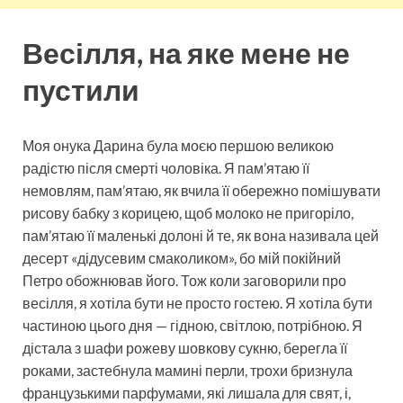
Весілля, на яке мене не
пустили
Моя онука Дарина була моєю першою великою
радістю після смерті чоловіка. Я пам’ятаю її
немовлям, пам’ятаю, як вчила її обережно помішувати
рисову бабку з корицею, щоб молоко не пригоріло,
пам’ятаю її маленькі долоні й те, як вона називала цей
десерт «дідусевим смаколиком», бо мій покійний
Петро обожнював його. Тож коли заговорили про
весілля, я хотіла бути не просто гостею. Я хотіла бути
частиною цього дня — гідною, світлою, потрібною. Я
дістала з шафи рожеву шовкову сукню, берегла її
роками, застебнула мамині перли, трохи бризнула
французькими парфумами, які лишала для свят, і,