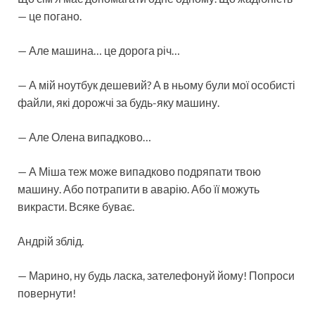
— це погано.
— Але машина… це дорога річ…
— А мій ноутбук дешевий? А в ньому були мої особисті
файли, які дорожчі за будь-яку машину.
— Але Олена випадково…
— А Міша теж може випадково подряпати твою
машину. Або потрапити в аварію. Або її можуть
викрасти. Всяке буває.
Андрій зблід.
— Марино, ну будь ласка, зателефонуй йому! Попроси
повернути!