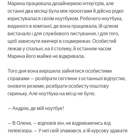
Марина працювала дизайнеркою інтер’єрів, але
останні два місяці була між проєктами й дійсно рідко
користувалася своїм ноутбуком. Робочого ноутбука,
виданого в компанії, де вона працювала, їй цілком
вистачало і для службового листування, і для того,
щоб зависнути ввечері в соцмережах. Особистий
лежав у спальні, на її столику, й останнім часом
Марина його майже не відкривала.
Того дня вона вирішила зайнятися особистими
справами — розібрати світлини з останньої відпустки,
оновити резюме, розібрати особисту поштову
скриньку. Але ноутбука на місці не було.
— Андрію, де мій ноутбук?
— В Олени, — відповів він, не відриваючись від
телевізора. — У неї свій зламався, а їй курсову здавати