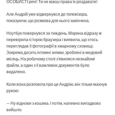
ОСОБИСТІ речі! Ти не маєш права їх роздавати!
Але Андрій уже відвернувся до телевізора,
показуючи, що розмова для нього закінчена.
Ноутбук повернувся за тиждень. Марина відразу ж
перевірила історію браузера і виявила, що хтось
переглядав її фотографії в хмарному сховищі.
Зокрема досить інтимні знімки, зроблені в медовий
місяць. На робочому столі з’явилися незнайомі
файли, а один з її важливих документів було
видалено.
Коли вона розповіла про це Андрію, він тільки махнув
рукою:
— Ну віднови з кошика. І потім, напевно випадково
вийшло.