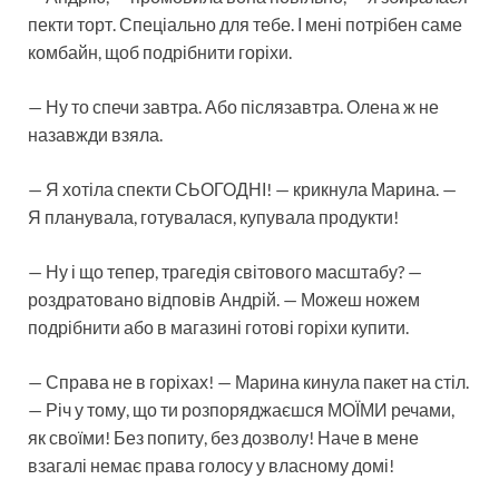
пекти торт. Спеціально для тебе. І мені потрібен саме
комбайн, щоб подрібнити горіхи.
— Ну то спечи завтра. Або післязавтра. Олена ж не
назавжди взяла.
— Я хотіла спекти СЬОГОДНІ! — крикнула Марина. —
Я планувала, готувалася, купувала продукти!
— Ну і що тепер, трагедія світового масштабу? —
роздратовано відповів Андрій. — Можеш ножем
подрібнити або в магазині готові горіхи купити.
— Справа не в горіхах! — Марина кинула пакет на стіл.
— Річ у тому, що ти розпоряджаєшся МОЇМИ речами,
як своїми! Без попиту, без дозволу! Наче в мене
взагалі немає права голосу у власному домі!