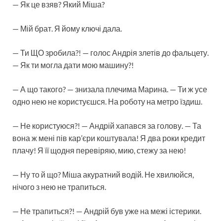
— Як це взяв? Який Міша?
— Мій брат. Я йому ключі дала.
— Ти ЩО зробила?! — голос Андрія злетів до фальцету.
— Як ти могла дати мою машину?!
— А що такого? — знизала плечима Марина. — Ти ж усе
одно нею не користуєшся. На роботу на метро їздиш.
— Не користуюся?! — Андрій хапався за голову. — Та
вона ж мені пів кар’єри коштувала! Я два роки кредит
плачу! Я її щодня перевіряю, мию, стежу за нею!
— Ну то й що? Міша акуратний водій. Не хвилюйся,
нічого з нею не трапиться.
— Не трапиться?! — Андрій був уже на межі істерики.