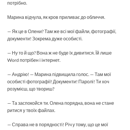
потрібно.
Марина відчула, як кров приливає до обличчя.
— Як це в Олени? Там же всі мої файли, фотографії,
документи! Зокрема дуже особисті.
— Ну то й що? Вона ж не буде їх дивитися. Їй лише
Word потрібен і інтернет.
— Андрію! — Марина підвищила голос. — Там мої
особисті фотографії! Документи! Паролі! Ти хоч
розумієш, що твориш?
— Та заспокойся ти. Олена порядна, вона не стане
ритися у твоїх файлах.
— Справа не в порядності! Річ у тому, що це мої