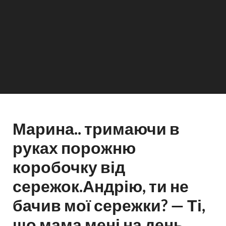
Марина.. тримаючи в
руках порожню
коробочку від
сережок.Андрію, ти не
бачив мої сережки? — Ті,
що мама мені на день