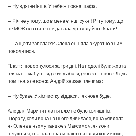
— Ну вдягни інше. У тебе ж повна шафа.
— Річ не у тому, що в мене є інші сукні! Річ у тому, що
це МОЄ плаття, і я не давала дозволу його брати!
— Та що ти завелася? Олена обіцяла акуратно з ним
поводитися.
Плаття повернулося за три дні. На подолі була жовта
пляма — мабуть, від соусу або від чогось іншого. Ледь
помітна, але все ж. Андрій знизав плечима:
— Ну буває. У хімчистку віддаси, і як нове буде.
Але для Марини плаття вже не було колишнім.
Щоразу, коли вона на нього дивилася, вона уявляла,
як Олена в ньому танцює з Максимом, як вони
цілуються, і на платті залишаються сліди косметики,