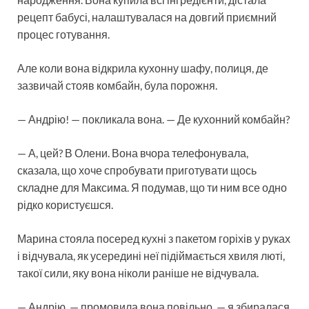
рецепт бабусі, налаштувалася на довгий приємний
процес готування.
Але коли вона відкрила кухонну шафу, полиця, де
зазвичай стояв комбайн, була порожня.
— Андрію! — покликала вона. — Де кухонний комбайн?
— А, цей? В Олени. Вона вчора телефонувала,
сказала, що хоче спробувати приготувати щось
складне для Максима. Я подумав, що ти ним все одно
рідко користуєшся.
Марина стояла посеред кухні з пакетом горіхів у руках
і відчувала, як усередині неї підіймається хвиля люті,
такої сили, яку вона ніколи раніше не відчувала.
— Андрію, — промовила вона повільно, — я збиралася