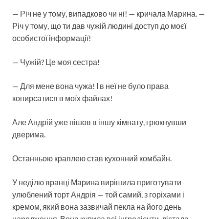
— Річ не у тому, випадково чи ні! — кричала Марина. —
Річ у тому, що ти дав чужій людині доступ до моєї
особистої інформації!
— Чужій? Це моя сестра!
— Для мене вона чужа! І в неї не було права
копирсатися в моїх файлах!
Але Андрій уже пішов в іншу кімнату, грюкнувши
дверима.
Останньою краплею став кухонний комбайн.
У неділю вранці Марина вирішила приготувати
улюблений торт Андрія — той самий, з горіхами і
кремом, який вона зазвичай пекла на його день
народження. Вона купила всі інгредієнти, дістала