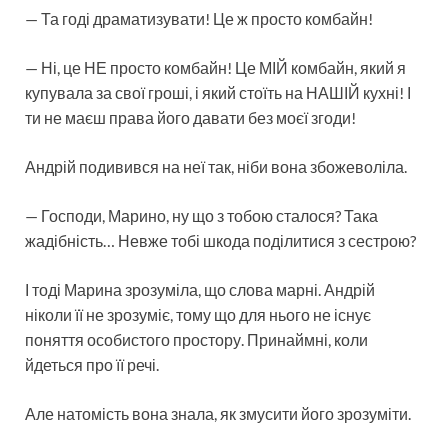
— Та годі драматизувати! Це ж просто комбайн!
— Ні, це НЕ просто комбайн! Це МІЙ комбайн, який я
купувала за свої гроші, і який стоїть на НАШІЙ кухні! І
ти не маєш права його давати без моєї згоди!
Андрій подивився на неї так, ніби вона збожеволіла.
— Господи, Марино, ну що з тобою сталося? Така
жадібність… Невже тобі шкода поділитися з сестрою?
І тоді Марина зрозуміла, що слова марні. Андрій
ніколи її не зрозуміє, тому що для нього не існує
поняття особистого простору. Принаймні, коли
йдеться про її речі.
Але натомість вона знала, як змусити його зрозуміти.