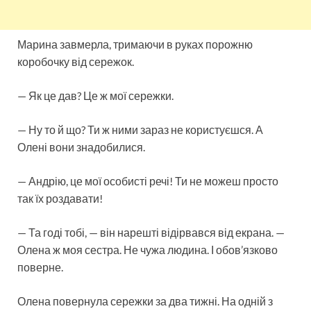
Марина завмерла, тримаючи в руках порожню
коробочку від сережок.
— Як це дав? Це ж мої сережки.
— Ну то й що? Ти ж ними зараз не користуєшся. А
Олені вони знадобилися.
— Андрію, це мої особисті речі! Ти не можеш просто
так їх роздавати!
— Та годі тобі, — він нарешті відірвався від екрана. —
Олена ж моя сестра. Не чужа людина. І обов’язково
поверне.
Олена повернула сережки за два тижні. На одній з