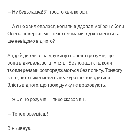
— Ну будь ласка! Я просто хвилююся!
— А я не хвилювалася, коли ти віддавав мої речі? Коли
Олена повертає мої речі з плямами від косметики та
ще невідомо від чого?
Андрій дивився на дружину і нарешті розумів, що
вона відчувала всі ці місяці. Безпорадність, коли
твоїми речами розпоряджаються без попиту. Тривогу
за те, що з ними можуть неакуратно поводитися.
Злість від того, що твою думку не враховують.
— Я… я не розумів, — тихо сказав він.
— Тепер розумієш?
Він кивнув.