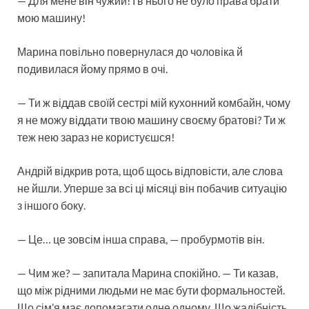
— Для мене він чужий! І в нього не було права брати
мою машину!
Марина повільно повернулася до чоловіка й
подивилася йому прямо в очі.
— Ти ж віддав своїй сестрі мій кухонний комбайн, чому
я не можу віддати твою машину своєму братові? Ти ж
теж нею зараз не користуєшся!
Андрій відкрив рота, щоб щось відповісти, але слова
не йшли. Уперше за всі ці місяці він побачив ситуацію
з іншого боку.
— Це… це зовсім інша справа, — пробурмотів він.
— Чим же? — запитала Марина спокійно. — Ти казав,
що між рідними людьми не має бути формальностей.
Що сім’я має допомагати одне одному. Що жадібність