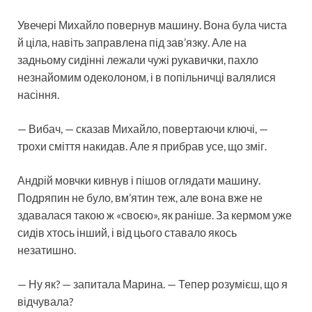
Увечері Михайло повернув машину. Вона була чиста
й ціла, навіть заправлена під зав’язку. Але на
задньому сидінні лежали чужі рукавички, пахло
незнайомим одеколоном, і в попільничці валялися
насіння.
— Вибач, — сказав Михайло, повертаючи ключі, —
трохи сміття накидав. Але я прибрав усе, що зміг.
Андрій мовчки кивнув і пішов оглядати машину.
Подряпин не було, вм’ятин теж, але вона вже не
здавалася такою ж «своєю», як раніше. За кермом уже
сидів хтось інший, і від цього ставало якось
незатишно.
— Ну як? — запитала Марина. — Тепер розумієш, що я
відчувала?