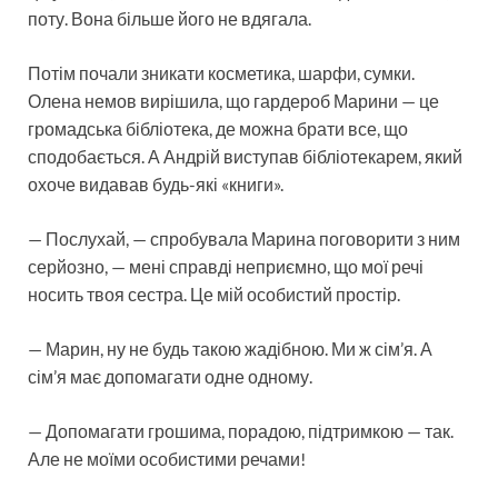
поту. Вона більше його не вдягала.
Потім почали зникати косметика, шарфи, сумки.
Олена немов вирішила, що гардероб Марини — це
громадська бібліотека, де можна брати все, що
сподобається. А Андрій виступав бібліотекарем, який
охоче видавав будь-які «книги».
— Послухай, — спробувала Марина поговорити з ним
серйозно, — мені справді неприємно, що мої речі
носить твоя сестра. Це мій особистий простір.
— Марин, ну не будь такою жадібною. Ми ж сім’я. А
сім’я має допомагати одне одному.
— Допомагати грошима, порадою, підтримкою — так.
Але не моїми особистими речами!