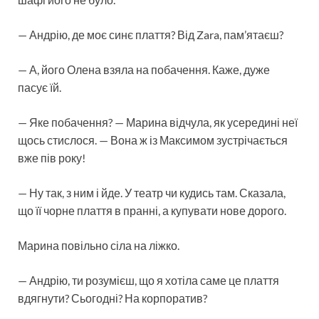
— Андрію, де моє синє плаття? Від Zara, пам’ятаєш?
— А, його Олена взяла на побачення. Каже, дуже
пасує їй.
— Яке побачення? — Марина відчула, як усередині неї
щось стислося. — Вона ж із Максимом зустрічається
вже пів року!
— Ну так, з ним і йде. У театр чи кудись там. Сказала,
що її чорне плаття в пранні, а купувати нове дорого.
Марина повільно сіла на ліжко.
— Андрію, ти розумієш, що я хотіла саме це плаття
вдягнути? Сьогодні? На корпоратив?