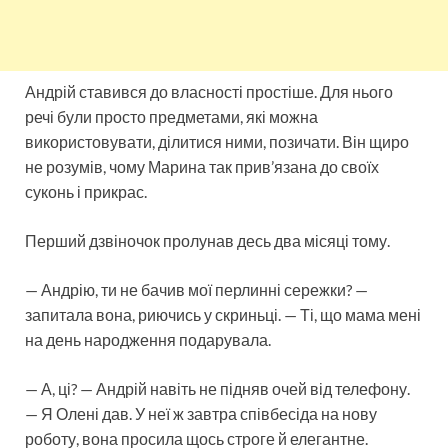
Андрій ставився до власності простіше. Для нього
речі були просто предметами, які можна
використовувати, ділитися ними, позичати. Він щиро
не розумів, чому Марина так прив’язана до своїх
суконь і прикрас.
Перший дзвіночок пролунав десь два місяці тому.
— Андрію, ти не бачив мої перлинні сережки? —
запитала вона, риючись у скриньці. — Ті, що мама мені
на день народження подарувала.
— А, ці? — Андрій навіть не підняв очей від телефону.
— Я Олені дав. У неї ж завтра співбесіда на нову
роботу, вона просила щось строге й елегантне.