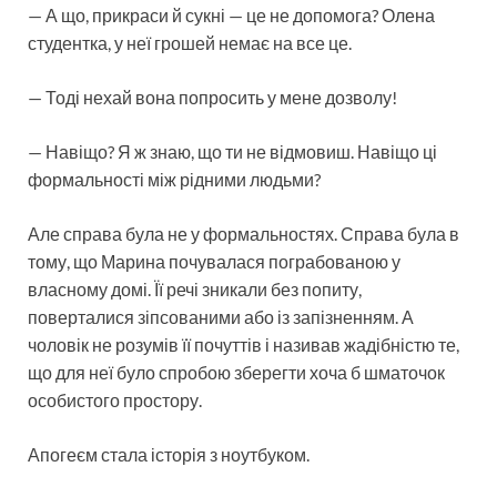
— А що, прикраси й сукні — це не допомога? Олена
студентка, у неї грошей немає на все це.
— Тоді нехай вона попросить у мене дозволу!
— Навіщо? Я ж знаю, що ти не відмовиш. Навіщо ці
формальності між рідними людьми?
Але справа була не у формальностях. Справа була в
тому, що Марина почувалася пограбованою у
власному домі. Її речі зникали без попиту,
поверталися зіпсованими або із запізненням. А
чоловік не розумів її почуттів і називав жадібністю те,
що для неї було спробою зберегти хоча б шматочок
особистого простору.
Апогеєм стала історія з ноутбуком.