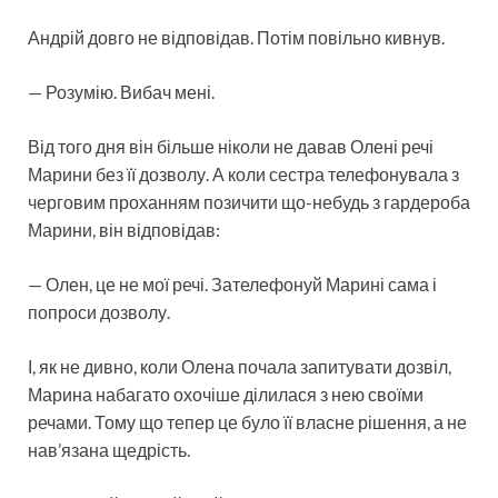
Андрій довго не відповідав. Потім повільно кивнув.
— Розумію. Вибач мені.
Від того дня він більше ніколи не давав Олені речі
Марини без її дозволу. А коли сестра телефонувала з
черговим проханням позичити що-небудь з гардероба
Марини, він відповідав:
— Олен, це не мої речі. Зателефонуй Марині сама і
попроси дозволу.
І, як не дивно, коли Олена почала запитувати дозвіл,
Марина набагато охочіше ділилася з нею своїми
речами. Тому що тепер це було її власне рішення, а не
нав’язана щедрість.