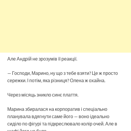
Але Андрій не зрозумів її реакції.
— Господи, Марино, ну що з тебе взяти? Це ж просто
сережки. І потім, яка різниця? Олена ж охайна.
Через місяць зникло синє плаття.
Марина збиралася на корпоратив і спеціально
планувала вдягнути саме його — воно ідеально
сиділо по фігурі та підкреслювало колір очей. Але в
шафі його не було.