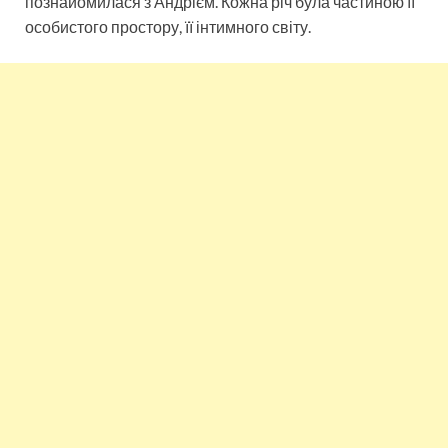
познайомилася з Андрієм. Кожна річ була частиною її
особистого простору, її інтимного світу.