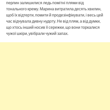
перлин залишилися ледь помітні плями від
тонального крему. Марина витратила десять хвилин,
щоб їх відтерти, помити й продезінфікувати, і весь цей
час відчувала дивну нудоту. Не від плям, а від думки,
що хтось інший носив її сережки, що вони торкалися
чужої шкіри, увібрали чужий запах.