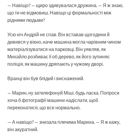
— Навіщо? — щиро здивувалася дружина. — Я ж знаю,
що ти не відмовиш. Навіщо ці формальності між
рідними людьми?
Усю ніч Андрій не спав. Він вставав щогодини й
дивився у вікно, наче машина могла чарівним чином
матеріалізуватися на парковці. Він уявляв, як
Михайло розбиває її об дерево, як його зупиняє
поліція, як машину дряпають у чужому дворі.
Вранці він був блідий і виснажений.
— Марин, ну зателефонуй Міші, будь ласка. Попроси
хоча б фотографії машини надіслати, щоб
переконатися, що все нормально.
— А навіщо? — знизала плечима Марина. — Я ж кажу,
він акуратний.