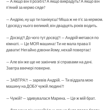
— А якщо він її розіб’є? А якщо викрадуть? А якщо він
п’яний за кермо сяде?
— Андрію, ну що ти панікуєш? Міша ж не п’є за кермом.
І досвід у нього великий, він двадцять років водить.
— Досвід?! До чого тут досвід?! — Андрій метався по
кімнаті. — Це МОЯ машина! Ти не мала права її
давати! Негайно дзвони йому, нехай повертає!
— Але він же ще не закінчив зі справами на дачі.
Завтра ввечері поверне.
— ЗАВТРА?! — заревів Андрій. — Ти віддала мою
машину на ДОБУ чужій людині?!
— Чужій? — здивувалася Марина. — Це ж мій брат.