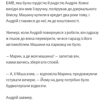
БМВ, яка була гордістю й радістю Андрія. Кожні
вихідні він мив її вручну, полірував до дзеркального
блиску. Машину купили в кредит два роки тому, і
Андрій ставився до неї, як до коштовності.
Увечері, коли Андрій повернувся з роботи, він одразу
ж пішов до вікна перевірити, чи все гаразд із його
автомобілем. Машини на парковці не було.
— Марин, а де моя машина? — запитав він,
намагаючись зберігати спокій.
— А, її Міша взяв, — відповіла Марина, продовжуючи
готувати вечерю. — Йому на дачу потрібно було
будматеріали відвезти.
Андрій завмер.