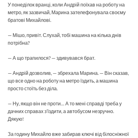
У понеділок вранці, коли Андрій поїхав на роботу на
метро, як зазвичай, Марина зателефонувала своєму
братові Михайлові.
— Мішо, привіт. Слухай, тобі машина на кілька днів
потрібна?
— А що трапилося? — здивувався брат.
— Андрій дозволив, — збрехала Марина. — Він сказав,
що все одно на роботу на метро їздить, а машина
просто стоїть без діла.
— Ну, якщо він не проти… А то мені справді треба у
дачних справах з’їздити, а автобусом незручно.
Дякую!
За годину Михайло вже забирав ключі від білосніжної