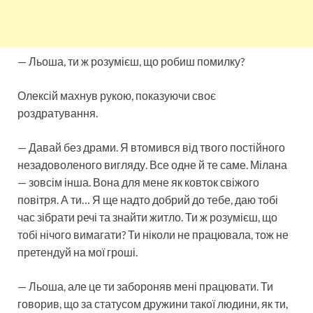
— Льоша, ти ж розумієш, що робиш помилку?
Олексій махнув рукою, показуючи своє
роздратування.
— Давай без драми. Я втомився від твого постійного
незадоволеного вигляду. Все одне й те саме. Мілана
— зовсім інша. Вона для мене як ковток свіжого
повітря. А ти… Я ще надто добрий до тебе, даю тобі
час зібрати речі та знайти житло. Ти ж розумієш, що
тобі нічого вимагати? Ти ніколи не працювала, тож не
претендуй на мої гроші.
— Льоша, але це ти забороняв мені працювати. Ти
говорив, що за статусом дружини такої людини, як ти,