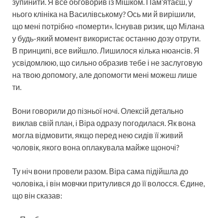
зупинити. Я все обговорив із Мішком. Пам’ятаєш, у
нього клініка на Василівському? Ось ми й вирішили,
що мені потрібно «померти». Існував ризик, що Мілана
у будь-який момент використає останню дозу отрути.
В принципі, все вийшло. Лишилося кілька нюансів. Я
усвідомлюю, що сильно образив тебе і не заслуговую
на твою допомогу, але допомогти мені можеш лише
ти.
Вони говорили до пізньої ночі. Олексій детально
виклав свій план, і Віра одразу погодилася. Як вона
могла відмовити, якщо перед нею сидів її живий
чоловік, якого вона оплакувала майже щоночі?
Ту ніч вони провели разом. Віра сама підійшла до
чоловіка, і він мовчки притулився до її волосся. Єдине,
що він сказав: