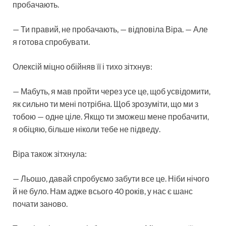
пробачають.
— Ти правий, не пробачають, — відповіла Віра. — Але
я готова спробувати.
Олексій міцно обійняв її і тихо зітхнув:
— Мабуть, я мав пройти через усе це, щоб усвідомити,
як сильно ти мені потрібна. Щоб зрозуміти, що ми з
тобою — одне ціле. Якщо ти зможеш мене пробачити,
я обіцяю, більше ніколи тебе не підведу.
Віра також зітхнула:
— Льошо, давай спробуємо забути все це. Ніби нічого
й не було. Нам адже всього 40 років, у нас є шанс
почати заново.