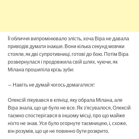
Її обличчя випромінювало злість, хоча Віра не давала
приводів думати інакше. Вони кілька секунд мовчки
стояли, як дві супротивниці, готові до бою. Потім Віра
розвернулася і продовжила свій шлях, чуючи, як
Мілана прошипіла крізь зуби:
— Навіть не думай чогось домагатися!
Олексій лікувався в клініці, яку обрала Мілана, але
Віра знала, що це було не все. Як з’ясувалося, Олексій
таємно спостерігався в іншому місці, про що майже
ніхто не знав. Усе було огорнуте таємницею, і, схоже,
він розумів, що це не повинно бути розкрито.