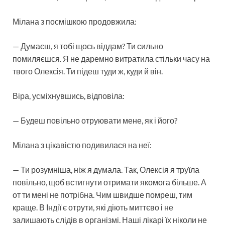
Мілана з посмішкою продовжила:
— Думаєш, я тобі щось віддам? Ти сильно
помиляєшся. Я не даремно витратила стільки часу на
твого Олексія. Ти підеш туди ж, куди й він.
Віра, усміхнувшись, відповіла:
— Будеш повільно отруювати мене, як і його?
Мілана з цікавістю подивилася на неї:
— Ти розумніша, ніж я думала. Так, Олексія я труїла
повільно, щоб встигнути отримати якомога більше. А
от ти мені не потрібна. Чим швидше помреш, тим
краще. В Індії є отрути, які діють миттєво і не
залишають слідів в організмі. Наші лікарі їх ніколи не