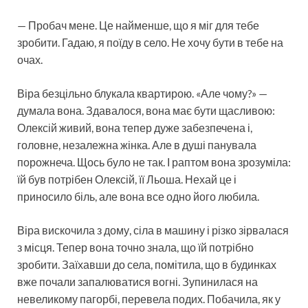
— Пробач мене. Це найменше, що я міг для тебе
зробити. Гадаю, я поїду в село. Не хочу бути в тебе на
очах.
Віра безцільно блукала квартирою. «Але чому?» —
думала вона. Здавалося, вона має бути щасливою:
Олексій живий, вона тепер дуже забезпечена і,
головне, незалежна жінка. Але в душі панувала
порожнеча. Щось було не так. І раптом вона зрозуміла:
їй був потрібен Олексій, її Льоша. Нехай це і
приносило біль, але вона все одно його любила.
Віра вискочила з дому, сіла в машину і різко зірвалася
з місця. Тепер вона точно знала, що їй потрібно
зробити. Заїхавши до села, помітила, що в будинках
вже почали запалюватися вогні. Зупинилася на
невеликому пагорбі, перевела подих. Побачила, як у