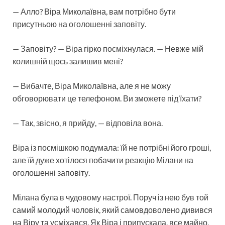
— Алло? Віра Миколаївна, вам потрібно бути
присутньою на оголошенні заповіту.
— Заповіту? — Віра гірко посміхнулася. — Невже мій
колишній щось залишив мені?
— Вибачте, Віра Миколаївна, але я не можу
обговорювати це телефоном. Ви зможете під’їхати?
— Так, звісно, я прийду, — відповіла вона.
Віра із посмішкою подумала: їй не потрібні його гроші,
але їй дуже хотілося побачити реакцію Мілани на
оголошенні заповіту.
Мілана була в чудовому настрої. Поруч із нею був той
самий молодий чоловік, який самовдоволено дивився
на Віру та усміхався. Як Віра і припускала, все майно,