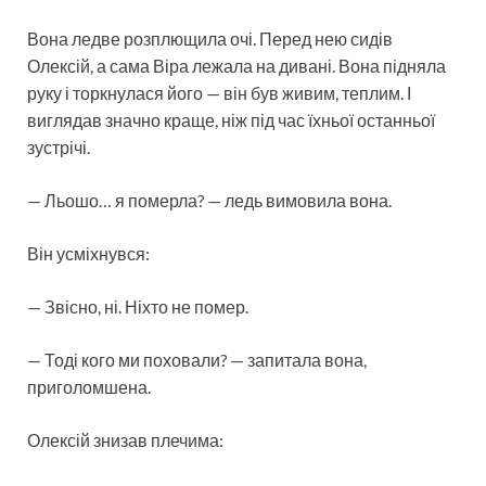
Вона ледве розплющила очі. Перед нею сидів
Олексій, а сама Віра лежала на дивані. Вона підняла
руку і торкнулася його — він був живим, теплим. І
виглядав значно краще, ніж під час їхньої останньої
зустрічі.
— Льошо… я померла? — ледь вимовила вона.
Він усміхнувся:
— Звісно, ні. Ніхто не помер.
— Тоді кого ми поховали? — запитала вона,
приголомшена.
Олексій знизав плечима: