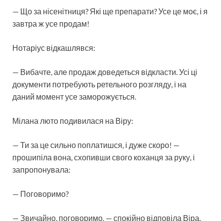
— Що за нісенітниця? Які ще препарати? Усе це моє, і я
завтра ж усе продам!
Нотаріус відкашлявся:
— Вибачте, але продаж доведеться відкласти. Усі ці
документи потребують ретельного розгляду, і на
даний момент усе заморожується.
Мілана люто подивилася на Віру:
— Ти за це сильно поплатишся, і дуже скоро! —
прошипіла вона, схопивши свого коханця за руку, і
запропонувала:
— Поговоримо?
— Звичайно, поговоримо, — спокійно відповіла Віра.