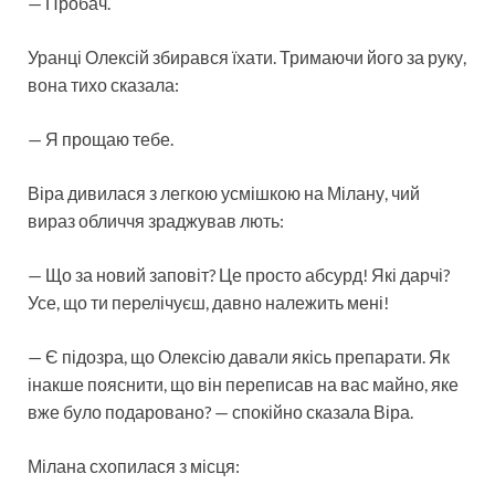
— Пробач.
Уранці Олексій збирався їхати. Тримаючи його за руку,
вона тихо сказала:
— Я прощаю тебе.
Віра дивилася з легкою усмішкою на Мілану, чий
вираз обличчя зраджував лють:
— Що за новий заповіт? Це просто абсурд! Які дарчі?
Усе, що ти перелічуєш, давно належить мені!
— Є підозра, що Олексію давали якісь препарати. Як
інакше пояснити, що він переписав на вас майно, яке
вже було подаровано? — спокійно сказала Віра.
Мілана схопилася з місця: