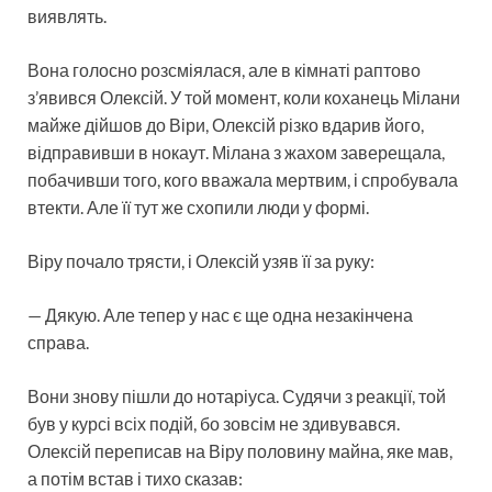
виявлять.
Вона голосно розсміялася, але в кімнаті раптово
з’явився Олексій. У той момент, коли коханець Мілани
майже дійшов до Віри, Олексій різко вдарив його,
відправивши в нокаут. Мілана з жахом заверещала,
побачивши того, кого вважала мертвим, і спробувала
втекти. Але її тут же схопили люди у формі.
Віру почало трясти, і Олексій узяв її за руку:
— Дякую. Але тепер у нас є ще одна незакінчена
справа.
Вони знову пішли до нотаріуса. Судячи з реакції, той
був у курсі всіх подій, бо зовсім не здивувався.
Олексій переписав на Віру половину майна, яке мав,
а потім встав і тихо сказав: