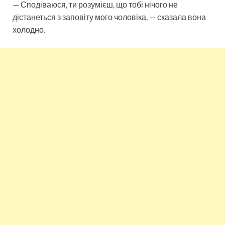
— Сподіваюся, ти розумієш, що тобі нічого не
дістанеться з заповіту мого чоловіка, — сказала вона
холодно.