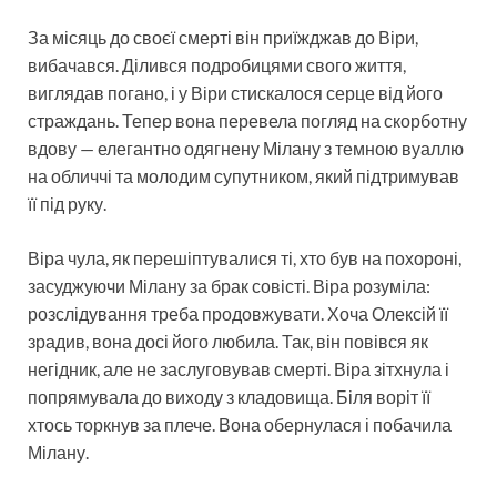
За місяць до своєї смерті він приїжджав до Віри,
вибачався. Ділився подробицями свого життя,
виглядав погано, і у Віри стискалося серце від його
страждань. Тепер вона перевела погляд на скорботну
вдову — елегантно одягнену Мілану з темною вуаллю
на обличчі та молодим супутником, який підтримував
її під руку.
Віра чула, як перешіптувалися ті, хто був на похороні,
засуджуючи Мілану за брак совісті. Віра розуміла:
розслідування треба продовжувати. Хоча Олексій її
зрадив, вона досі його любила. Так, він повівся як
негідник, але не заслуговував смерті. Віра зітхнула і
попрямувала до виходу з кладовища. Біля воріт її
хтось торкнув за плече. Вона обернулася і побачила
Мілану.