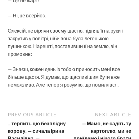
— Це не жарт?
— Ні, це всерйоз.
Олексій, не вірячи своєму щастю, підняв її на руки і
закрутив у повітрі, ніби вона була легенькою
пушинкою. Нарешті, поставивши її на землю, він
промовив:
— Знаєш, кожен день із тобою приносить мені все
більше щастя. Я думав, що щасливішим бути вже
неможливо. Але тепер я розумію, що помилявся.
PREVIOUS ARTICLE
NEXT ARTICLE
…терпить цю безплідну
— Мамо, не садіть ту
корову, — сичала Ірина
картоплю, ми не
Василівна. —
приїдемо і нічого брати