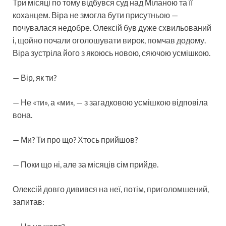
Три місяці по тому відбувся суд над Міланою та її
коханцем. Віра не змогла бути присутньою —
почувалася недобре. Олексій був дуже схвильований
і, щойно почали оголошувати вирок, помчав додому.
Віра зустріла його з якоюсь новою, сяючою усмішкою.
— Вір, як ти?
— Не «ти», а «ми», — з загадковою усмішкою відповіла
вона.
— Ми? Ти про що? Хтось прийшов?
— Поки що ні, але за місяців сім прийде.
Олексій довго дивився на неї, потім, приголомшений,
запитав: