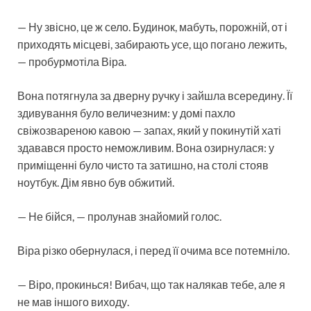
— Ну звісно, це ж село. Будинок, мабуть, порожній, от і
приходять місцеві, забирають усе, що погано лежить,
— пробурмотіла Віра.
Вона потягнула за дверну ручку і зайшла всередину. Її
здивування було величезним: у домі пахло
свіжозвареною кавою — запах, який у покинутій хаті
здавався просто неможливим. Вона озирнулася: у
приміщенні було чисто та затишно, на столі стояв
ноутбук. Дім явно був обжитий.
— Не бійся, — пролунав знайомий голос.
Віра різко обернулася, і перед її очима все потемніло.
— Віро, прокинься! Вибач, що так налякав тебе, але я
не мав іншого виходу.