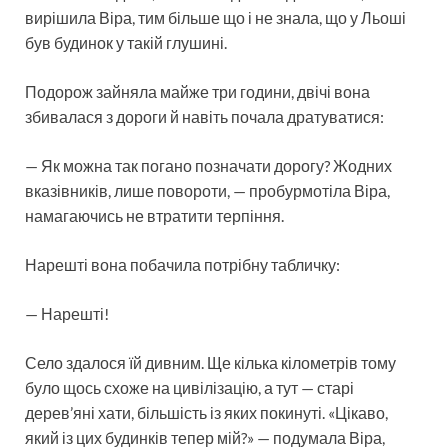
вирішила Віра, тим більше що і не знала, що у Льоші
був будинок у такій глушині.
Подорож зайняла майже три години, двічі вона
збивалася з дороги й навіть почала дратуватися:
— Як можна так погано позначати дорогу? Жодних
вказівників, лише повороти, — пробурмотіла Віра,
намагаючись не втратити терпіння.
Нарешті вона побачила потрібну табличку:
— Нарешті!
Село здалося їй дивним. Ще кілька кілометрів тому
було щось схоже на цивілізацію, а тут — старі
дерев’яні хати, більшість із яких покинуті. «Цікаво,
який із цих будинків тепер мій?» — подумала Віра,