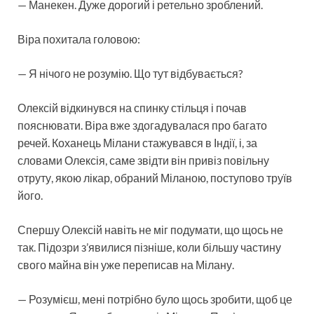
— Манекен. Дуже дорогий і ретельно зроблений.
Віра похитала головою:
— Я нічого не розумію. Що тут відбувається?
Олексій відкинувся на спинку стільця і почав
пояснювати. Віра вже здогадувалася про багато
речей. Коханець Мілани стажувався в Індії, і, за
словами Олексія, саме звідти він привіз повільну
отруту, якою лікар, обраний Міланою, поступово труїв
його.
Спершу Олексій навіть не міг подумати, що щось не
так. Підозри з’явилися пізніше, коли більшу частину
свого майна він уже переписав на Мілану.
— Розумієш, мені потрібно було щось зробити, щоб це