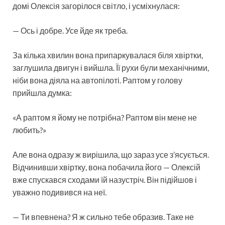
домі Олексія загорілося світло, і усміхнулася:
— Ось і добре. Усе йде як треба.
За кілька хвилин вона припаркувалася біля хвіртки,
заглушила двигун і вийшла. Її рухи були механічними,
ніби вона діяла на автопілоті. Раптом у голову
прийшла думка:
«А раптом я йому не потрібна? Раптом він мене не
любить?»
Але вона одразу ж вирішила, що зараз усе з’ясується.
Відчинивши хвіртку, вона побачила його — Олексій
вже спускався сходами їй назустріч. Він підійшов і
уважно подивився на неї.
— Ти впевнена? Я ж сильно тебе образив. Таке не