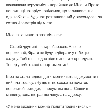
включаючи нерухомість, перейшло до Мілани. Проте
наприкінці нотаріус повідомив, що залишився ще
один об’єкт — будинок, розташований у глухому селі за
сотню кілометрів від міста.
Мілана заливисто розсміялася:
— Старій дружині — старе барахло. Але не
переживай, Віра, я не буду відбирати у тебе цю
халупу. Тобі ж все одно ніде жити, ти ж орендуєш.
Тепер у тебе є свої «апартаменти»!
Віра не стала відповідати, мовчки взяла документи і
вийшла з офісу. «Ну що ж, це схоже на початок
невеликої пригоди», — подумала вона. Сівши в
машину, вона ще раз поглянула на адресу.
«У мене вихідний, можна з’їздити подивитися», —