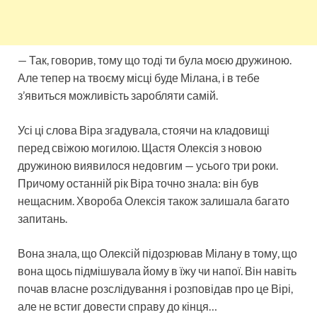
— Так, говорив, тому що тоді ти була моєю дружиною.
Але тепер на твоєму місці буде Мілана, і в тебе
з’явиться можливість заробляти самій.
Усі ці слова Віра згадувала, стоячи на кладовищі
перед свіжою могилою. Щастя Олексія з новою
дружиною виявилося недовгим — усього три роки.
Причому останній рік Віра точно знала: він був
нещасним. Хвороба Олексія також залишала багато
запитань.
Вона знала, що Олексій підозрював Мілану в тому, що
вона щось підмішувала йому в їжу чи напої. Він навіть
почав власне розслідування і розповідав про це Вірі,
але не встиг довести справу до кінця…