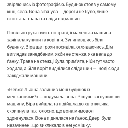
звіряючись із фотографією. Будинок стояв у самому
кінці села. Вона зітхнула — дороги не було, лише
втоптана трава та сліди від машин.
Повільно рухаючись по траві, її маленька машина
зачіпала купини та коріння. Зупинившись біля
будинку, Віра ще трохи посиділа, оглядаючись. Дім
виглядав занедбаним, якби не стежка, яка вела до
ґанку. Трава на стежці була прим’ята, ніби тут часто
ходили, а біля воріт виднілися сліди шин — іноді сюди
заїжджали машини.
«Невже Льоша залишив мені будинок із
мешканцями?» — подумала вона. Рішуче заглушивши
машину, Віра вийшла та підійшла до хвіртки, яка
скрипнула так голосно, що вона мимоволі
здригнулася. Вона піднялася на ґанок. Двері були
незачинені, що викликало в неї усмішку: