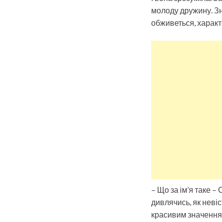
молоду дружину. Зна
обживеться, характ
– Що за ім’я таке –
дивлячись, як невіс
красивим значенням