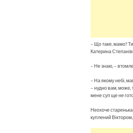
– Що таке, мамо? Ти
Катерина Степанівн
– Не знаю, – втомле
– На якому небі, м
– нудно вам, може, 
мене суп ще не гот
Неохоче старенька п
куплений Віктором, 