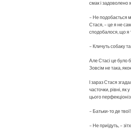
смак і задоволено 
– Не подобається м
Стася, – це я не са
сподобалося, що я т
– Кличуть собаку т
Але Стасі це було 
Зовсім не така, як
І зараз Стася згада
часточки, рівні, як 
цього перфекціонізм
– Батьки-то де твої
– Не приїдуть, – зі