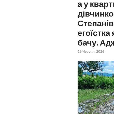
а у кварт
дівчинко
Степанів
егоїстка 
бачу. Ад
16 Червня, 2026