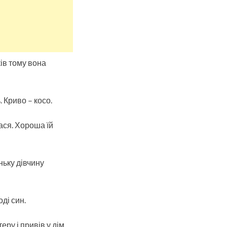
ів тому вона
. Криво – косо.
ася. Хороша їй
ньку дівчину
ді син.
ру і привів у дім