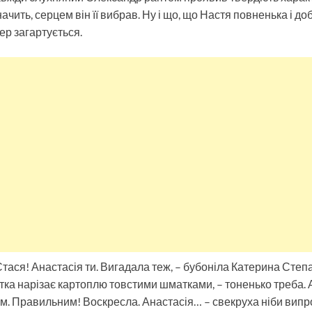
чить, серцем він її вибрав. Ну і що, що Настя повненька і добр
ер загартується.
 Стася! Анастасія ти. Вигадала теж, – бубоніла Катерина Степ
тка нарізає картоплю товстими шматками, – тоненько треба. А 
. Правильним! Воскресла. Анастасія… – свекруха ніби випро