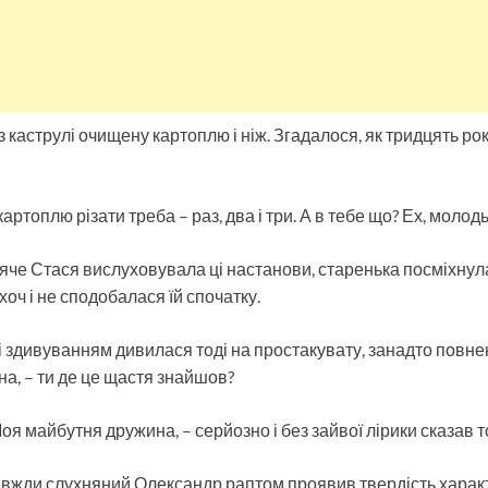
 каструлі очищену картоплю і ніж. Згадалося, як тридцять рок
артоплю різати треба – раз, два і три. А в тебе що? Ех, молодь
яче Стася вислуховувала ці настанови, старенька посміхнул
хоч і не сподобалася їй спочатку.
зі здивуванням дивилася тоді на простакувату, занадто повне
а, – ти де це щастя знайшов?
оя майбутня дружина, – серйозно і без зайвої лірики сказав то
Завжди слухняний Олександр раптом проявив твердість характе