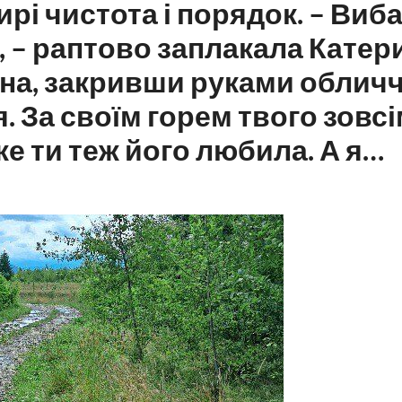
ирі чистота і порядок. – Виба
, – раптово заплакала Катер
на, закривши руками обличч
я. За своїм горем твого зовсі
же ти теж його любила. А я…