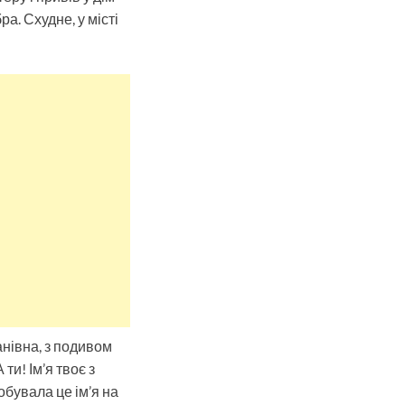
а. Схудне, у місті
анівна, з подивом
ти! Ім’я твоє з
бувала це ім’я на