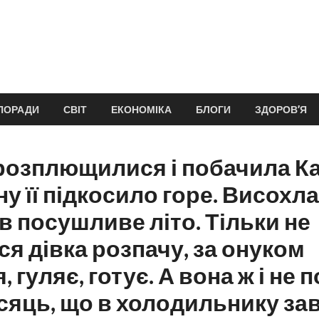
ПОРАДИ
СВІТ
ЕКОНОМІКА
БЛОГИ
ЗДОРОВ’Я
 розплющилися і побачила К
у її підкосило горе. Висохла
 в посушливе літо. Тільки не
ся дівка розпачу, за онуком
 гуляє, готує. А вона ж і не 
ісяць, що в холодильнику зав