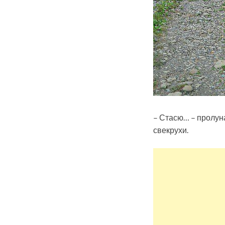
– Стасю… – пролуна
свекрухи.