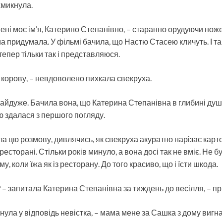
хмикнула.
ені моє ім’я, Катерино Степанівно, – старанно орудуючи нож
ма придумала. У фільмі бачила, що Настю Стасею кличуть. І та
епер тільки так і представляюся.
а корову, – невдоволено пихкала свекруха.
байдуже. Бачила вона, що Катерина Степанівна в глибині душі
ою здалася з першого погляду.
ла цю розмову, дивлячись, як свекруха акуратно нарізає карт
у ресторані. Стільки років минуло, а вона досі так не вміє. Не б
у, коли їжа як із ресторану. До того красиво, що і їсти шкода.
? – запитала Катерина Степанівна за тиждень до весілля, – пр
тхнула у відповідь невістка, – мама мене за Сашка з дому виг