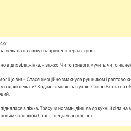
ск?
а лежала на ліжку і напружено терла скроні.
но відповіла жінка, – важко. Чи то тривога мучить, чи то на н
амо? Що ви! – Стася емоційно змахнула рушником і раптово х
тут одній лежати? Ходімо зі мною на кухню. Скоро Вітька на обі
овий.
іднялася з ліжка. Трясучи ногами, дійшла до кухні й сіла на м
новим чоловіком Стасі, спеціально для неї.