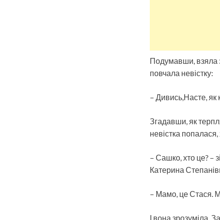
Подумавши, взяла з
повчала невістку:
– Дивись,Насте, як к
Згадавши, як терпл
невістка попалася, 
– Сашко, хто це? – 
Катерина Степанівн
– Мамо, це Стася. М
І вона зрозуміла. 