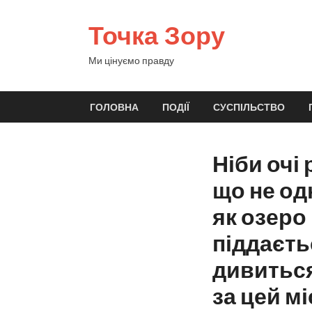
Точка Зору
Ми цінуємо правду
ГОЛОВНА
ПОДІЇ
СУСПІЛЬСТВО
Ніби очі
що не одн
як озеро
піддаєть
дивиться,
за цей м