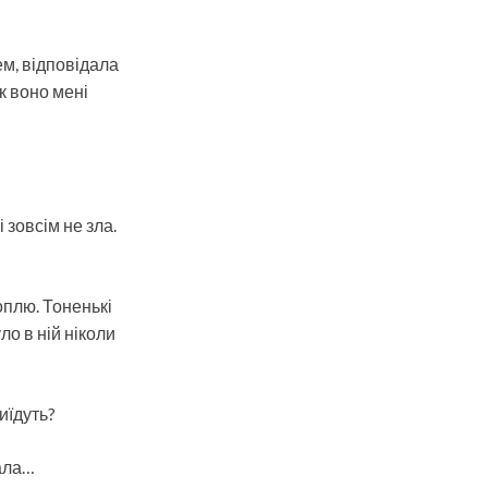
ем, відповідала
к воно мені
 зовсім не зла.
оплю. Тоненькі
уло в ній ніколи
иїдуть?
нала…