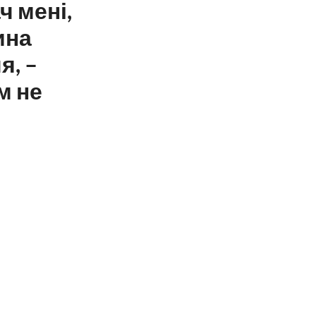
ч мені,
ина
я, –
м не