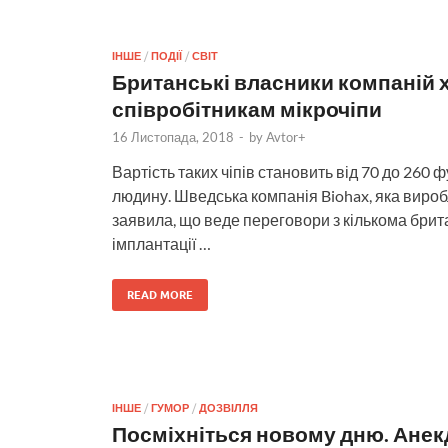
ІНШЕ
/
ПОДІЇ
/
СВІТ
Британські власники компаній 
співробітникам мікрочіпи
16 Листопада, 2018
-
by
Avtor+
Вартість таких чіпів становить від 70 до 260 ф
людину. Шведська компанія Biohax, яка вироб
заявила, що веде переговори з кількома бри
імплантації …
READ MORE
ІНШЕ
/
ГУМОР
/
ДОЗВІЛЛЯ
Посміхніться новому дню. Анек