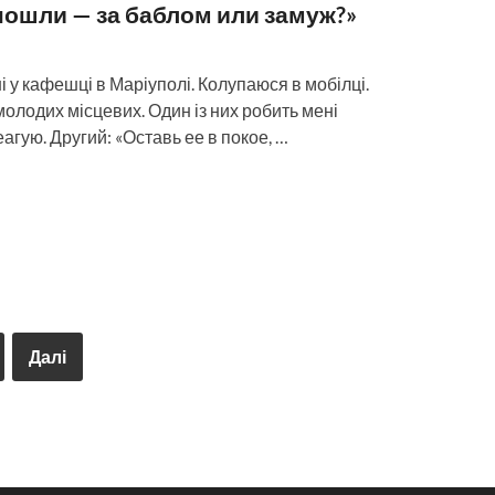
пошли — за баблом или замуж?»
 у кафешці в Маріуполі. Колупаюся в мобілці.
олодих місцевих. Один із них робить мені
агую. Другий: «Оставь ее в покое, …
Далі