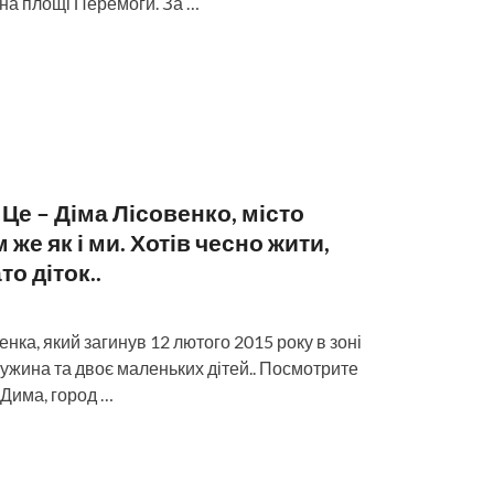
 на площі Перемоги. За …
! Це – Діма Лісовенко, місто
 же як і ми. Хотів чесно жити,
то діток..
нка, який загинув 12 лютого 2015 року в зоні
ужина та двоє маленьких дітей.. Посмотрите
 Дима, город …