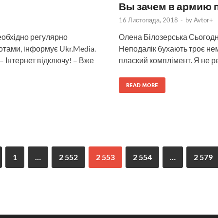
Вы зачем в армию 
16 Листопада, 2018
-
by
Avtor+
еобхідно регулярно
Олена Білозерська Сьогодні
тами, інформує Ukr.Media.
Неподалік бухають троє нем
 – Інтернет відключу! – Вже
плаский комплімент. Я не ре
READ MORE
1
…
2 552
2 553
2 554
…
2 579