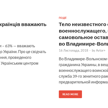
ПОДІЇ
українців вважають
Тело неизвестного
военнослужащего, 
самовольное остав
во Владимире-Волы
ни – 63% — вважають
16 Листопада, 2018
-
by
Avtor+
 України. Про це свідчать
ення, проведеного
Во Владимире-Волынском б
, Українським центром
гражданина Украины, в вещ
военнослужащего воинской 
служба 39-го зенитного рак
предварительной информа
READ MORE