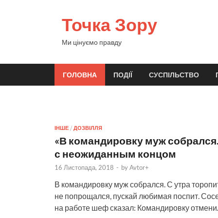
Точка Зору
Ми цінуємо правду
ГОЛОВНА
ПОДІЇ
СУСПІЛЬСТВО
ІНШЕ
/
ДОЗВІЛЛЯ
«В командировку муж собрался
с неожиданным концом
16 Листопада, 2018
-
by
Avtor+
В командировку муж собрался. С утра торопи
не попрощался, пускай любимая поспит. Сосе
на работе шеф сказал: Командировку отменили