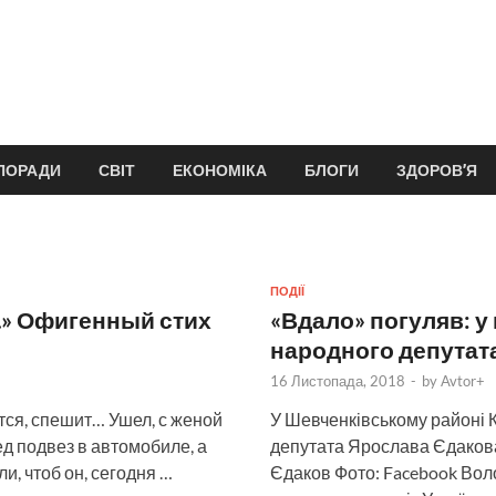
ПОРАДИ
СВІТ
ЕКОНОМІКА
БЛОГИ
ЗДОРОВ’Я
ПОДІЇ
.» Офигенный стих
«Вдало» погуляв: у
народного депутат
16 Листопада, 2018
-
by
Avtor+
тся, спешит… Ушел, с женой
У Шевченківському районі 
д подвез в автомобиле, а
депутата Ярослава Єдакова
, чтоб он, сегодня …
Єдаков Фото: Facebook Вол