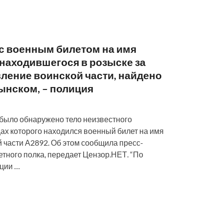
 с военным билетом на имя
находившегося в розыске за
ление воинской части, найдено
нском, – полиция
ыло обнаружено тело неизвестного
ах которого находился военный билет на имя
части А2892. Об этом сообщила пресс-
етного полка, передает Цензор.НЕТ. “По
ции …