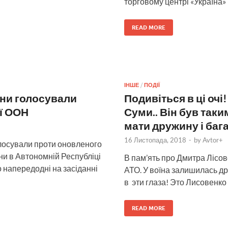
торговому центрі «Україна»
READ MORE
ІНШЕ
/
ПОДІЇ
аїни голосували
Подивіться в ці очі
ї ООН
Суми.. Він був таким
мати дружину і бага
16 Листопада, 2018
-
by
Avtor+
голосували проти оновленого
ни в Автономній Республіці
В пам’ять про Дмитра Лісове
о напередодні на засіданні
АТО. У воїна залишилась др
в эти глаза! Это Лисовенко
READ MORE