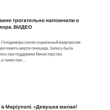
аине трогательно напомнили о
мора. ВИДЕО
не Голодомора сняли социальный видеоролик
бря память жертв геноцида. Запись была
tion при поддержке Министерства
а также при …
 в Маріуполі. «Девушка милая!