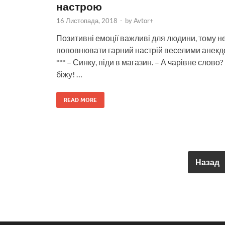
настрою
16 Листопада, 2018
-
by
Avtor+
Позитивні емоції важливі для людини, тому н
поповнювати гарний настрій веселими анекдо
*** – Синку, піди в магазин. – А чарівне слово?
біжу! …
READ MORE
Назад