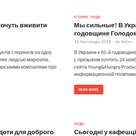
ІСТОРІЯ
/
ПОДІЇ
хочуть вживити
Мы сильные! В Укр
годовщине Голодо
16 Листопада, 2018
-
by
Avtor+
унтів стерлінгів на одну
В Украине к 85-й годовщи
ляє людські мікрочіпи,
с призывом почтить 24 ноя
танськими компаніями про
снята Young&Hungry Produc
информационной политики, 
READ MORE
ПОДІЇ
доти для доброго
Сьогодні у кафешці