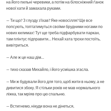
на його пильні черевики, а потім на білосніжний ґанок
нової хати й замахала руками.
— Ти що? З глузду з’їхав? Яке новосілля? Ще все
попсують, топтатимуться своїми брудними ногами по
нових килимах! Тут ще треба підфарбувати паркан,
там плінтус підправити… Нехай хата трохи постоїть,
вивітриться.
— Але ж це наш дім…
— тихо сказав Михайло, і його усмішка згасла.
— Ми ж будували його для того, щоб жити в ньому, а не
дивитися збоку. Я стільки років не мав нормального
ліжка, так мріяв про цю спальню.
— Встигнемо, нікуди вона не дінеться,