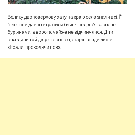
Велику двоповерхову хату на краю села знали всі. Її
білі стіни давно втратили блиск, подвір’я заросло
бур’янами, а ворота майже не відчинялися. Діти
обходили той двір стороною, старші люди лише
зітхали, проходячи повз.