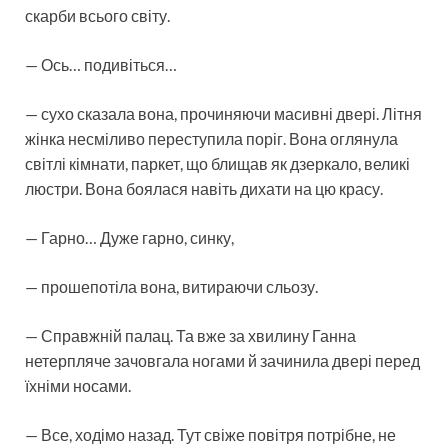
скарби всього світу.
— Ось… подивіться…
— сухо сказала вона, прочиняючи масивні двері. Літня
жінка несміливо переступила поріг. Вона оглянула
світлі кімнати, паркет, що блищав як дзеркало, великі
люстри. Вона боялася навіть дихати на цю красу.
— Гарно… Дуже гарно, синку,
— прошепотіла вона, витираючи сльозу.
— Справжній палац. Та вже за хвилину Ганна
нетерпляче зачовгала ногами й зачинила двері перед
їхніми носами.
— Все, ходімо назад. Тут свіже повітря потрібне, не