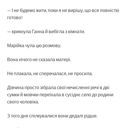
— І не будемо жити, поки я не вирішу, що все повністю
готово!
— крикнула Ганна й вибігла з кімнати.
Марійка чула цю розмову.
Вона нічого не сказала матері.
Не плакала, не сперечалася, не просила.
Дівчина просто зібрала свої нечисленні речі в дві
сумки й мовчки переїхала в сусіднє село до родини
свого чоловіка.
З того дня спілкувалися вони дедалі рідше.