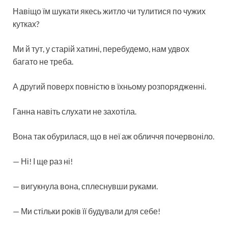
Навіщо їм шукати якесь житло чи тулитися по чужих
кутках?
Ми й тут, у старій хатині, перебудемо, нам удвох
багато не треба.
А другий поверх повністю в їхньому розпорядженні.
Ганна навіть слухати не захотіла.
Вона так обурилася, що в неї аж обличчя почервоніло.
— Ні! І ще раз ні!
— вигукнула вона, сплеснувши руками.
— Ми стільки років її будували для себе!