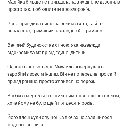
Марійка більше не приїздила на вихідні, не дзвонила
просто так, щоб запитати про здоров’я.
Вона приїздила лише на великі свята, та й то
ненадовго, тримаючись холодно й стримано.
Великий будинок став стіною, яка назавжди
відокремила матір від єдиної дитини.
Одного осіннього дня Михайло повернувся із
заробітків зовсім іншим. Він не попередив про свій
приїзд раніше, просто з’явився на порозі.
Він був смертельно втомленим, повністю посивілим,
хоча йому не було ще й п’ятдесяти років.
Його плечі були опущені, а в очах не залишилося
жодного вогника.