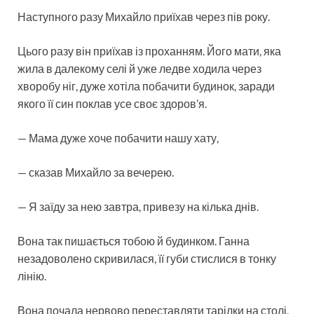
Наступного разу Михайло приїхав через пів року.
Цього разу він приїхав із проханням. Його мати, яка
жила в далекому селі й уже ледве ходила через
хворобу ніг, дуже хотіла побачити будинок, заради
якого її син поклав усе своє здоров’я.
— Мама дуже хоче побачити нашу хату,
— сказав Михайло за вечерею.
— Я заїду за нею завтра, привезу на кілька днів.
Вона так пишається тобою й будинком. Ганна
незадоволено скривилася, її губи стислися в тонку
лінію.
Вона почала нервово переставляти тарілки на столі,