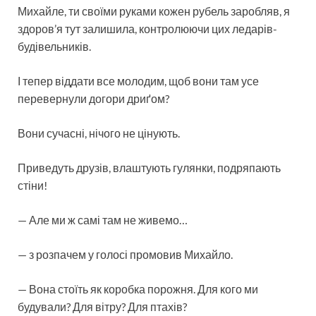
Михайле, ти своїми руками кожен рубель заробляв, я
здоров’я тут залишила, контролюючи цих ледарів-
будівельників.
І тепер віддати все молодим, щоб вони там усе
перевернули догори дриґом?
Вони сучасні, нічого не цінують.
Приведуть друзів, влаштують гулянки, подряпають
стіни!
— Але ми ж самі там не живемо…
— з розпачем у голосі промовив Михайло.
— Вона стоїть як коробка порожня. Для кого ми
будували? Для вітру? Для птахів?