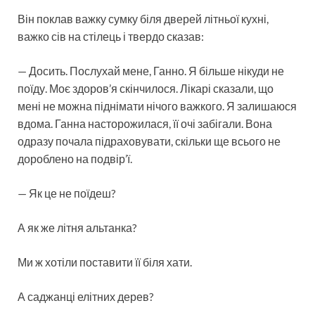
Він поклав важку сумку біля дверей літньої кухні,
важко сів на стілець і твердо сказав:
— Досить. Послухай мене, Ганно. Я більше нікуди не
поїду. Моє здоров’я скінчилося. Лікарі сказали, що
мені не можна піднімати нічого важкого. Я залишаюся
вдома. Ганна насторожилася, її очі забігали. Вона
одразу почала підраховувати, скільки ще всього не
дороблено на подвір’ї.
— Як це не поїдеш?
А як же літня альтанка?
Ми ж хотіли поставити її біля хати.
А саджанці елітних дерев?