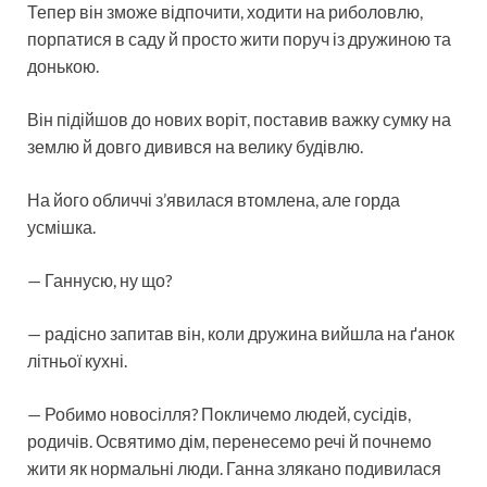
Тепер він зможе відпочити, ходити на риболовлю,
порпатися в саду й просто жити поруч із дружиною та
донькою.
Він підійшов до нових воріт, поставив важку сумку на
землю й довго дивився на велику будівлю.
На його обличчі з’явилася втомлена, але горда
усмішка.
— Ганнусю, ну що?
— радісно запитав він, коли дружина вийшла на ґанок
літньої кухні.
— Робимо новосілля? Покличемо людей, сусідів,
родичів. Освятимо дім, перенесемо речі й почнемо
жити як нормальні люди. Ганна злякано подивилася