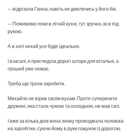
— відрізала Ганна, навіть не дивлячись у його бік.
— Поживемо поки в літній кухні, тут зручно, все під
рукою.
А в хаті нехай усе буде ідеально.
І взагалі, я пригледіла дорогі штори для вітальні, а
грошей уже немає.
Треба ще трохи заробити.
Михайло не вірив своїм вухам. Проте суперечити
дружині, яка стала чужою та холодною, не мав сил.
І вже за кілька днів вона знову проводжала чоловіка
на заробітки, суючи йому в руки пакунок із дорогою.