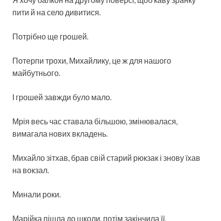
пити й на село дивитися.
Потрібно ще грошей.
Потерпи трохи, Михайлику, це ж для нашого
майбутнього.
І грошей завжди було мало.
Мрія весь час ставала більшою, змінювалася,
вимагала нових вкладень.
Михайло зітхав, брав свій старий рюкзак і знову їхав
на вокзал.
Минали роки.
Марійка пішла до школи, потім закінчила її,