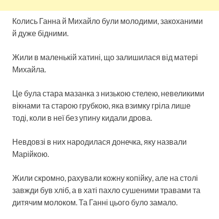
Колись Ганна й Михайло були молодими, закоханими
й дуже бідними.
Жили в маленькій хатині, що залишилася від матері
Михайла.
Це була стара мазанка з низькою стелею, невеликими
вікнами та старою грубкою, яка взимку гріла лише
тоді, коли в неї без упину кидали дрова.
Невдовзі в них народилася донечка, яку назвали
Марійкою.
Жили скромно, рахували кожну копійку, але на столі
завжди був хліб, а в хаті пахло сушеними травами та
дитячим молоком. Та Ганні цього було замало.