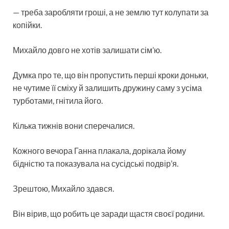
— треба заробляти гроші, а не землю тут колупати за
копійки.
Михайло довго не хотів залишати сім’ю.
Думка про те, що він пропустить перші кроки доньки,
не чутиме її сміху й залишить дружину саму з усіма
турботами, гнітила його.
Кілька тижнів вони сперечалися.
Кожного вечора Ганна плакала, дорікала йому
бідністю та показувала на сусідські подвір’я.
Зрештою, Михайло здався.
Він вірив, що робить це заради щастя своєї родини.