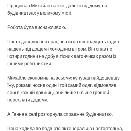
Працював Михайло важко, далеко від дому, на
будівництвах у великому місті.
Робота була виснажливою.
Часто доводилося працювати по шістнадцять годин
на день під дощем і холодним вітром. Він спав по
чотири години на добу в тісних вагончиках разом із
іншими робітниками.
Михайло економив на всьому: купував найдешевшу
їжу, роками носив один і той самий одяг, відмовляв
собі в кожній дрібниці, аби лише більше грошей
переслати додому.
А Ганна в селі розгорнула справжнє будівництво.
Вона ходила по подвір’ю як генеральна настоятелька,