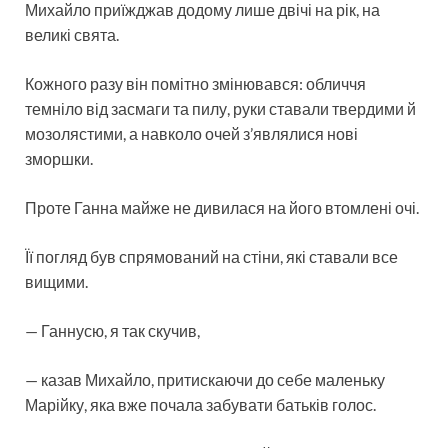
Михайло приїжджав додому лише двічі на рік, на
великі свята.
Кожного разу він помітно змінювався: обличчя
темніло від засмаги та пилу, руки ставали твердими й
мозолястими, а навколо очей з’являлися нові
зморшки.
Проте Ганна майже не дивилася на його втомлені очі.
Її погляд був спрямований на стіни, які ставали все
вищими.
— Ганнусю, я так скучив,
— казав Михайло, притискаючи до себе маленьку
Марійку, яка вже почала забувати батьків голос.