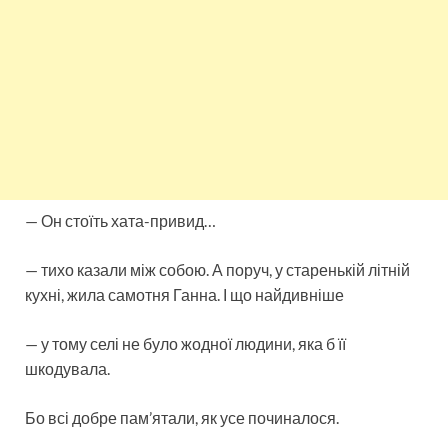
— Он стоїть хата-привид…
— тихо казали між собою. А поруч, у старенькій літній
кухні, жила самотня Ганна. І що найдивніше
— у тому селі не було жодної людини, яка б її
шкодувала.
Бо всі добре пам’ятали, як усе починалося.