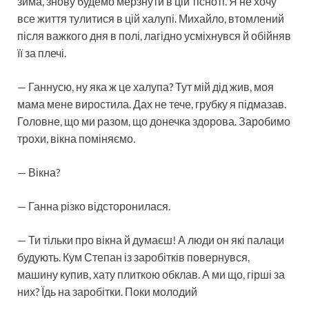
зима, знову будемо мерзнути в цій тісноті. Я не хочу
все життя тулитися в цій халупі. Михайло, втомлений
після важкого дня в полі, лагідно усміхнувся й обійняв
її за плечі.
— Ганнусю, ну яка ж це халупа? Тут мій дід жив, моя
мама мене виростила. Дах не тече, грубку я підмазав.
Головне, що ми разом, що донечка здорова. Заробимо
трохи, вікна поміняємо.
— Вікна?
— Ганна різко відсторонилася.
— Ти тільки про вікна й думаєш! А люди он які палаци
будують. Кум Степан із заробітків повернувся,
машину купив, хату плиткою обклав. А ми що, гірші за
них? Їдь на заробітки. Поки молодий