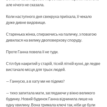
але нічого не сказала.
Коли наступного дня свекруха приїхала, її чекало
дуже дивне видовище.
Старенька жінка, спираючись на паличку, з повагою
дивилася на велику двоповерхову споруду.
Проте Ганна повела її не туди.
Стіл був накритий у старій, тісній літній кухні, де ледве
вистачало місця для трьох людей.
— Ганнусю, а в хату ми не підемо?
— тихо запитала мати, заглядаючи у вікно великого
будинку. Новий будинок Ганна відчинила лише на
одну хвилину. Вона тримала ключі так, ніби це були