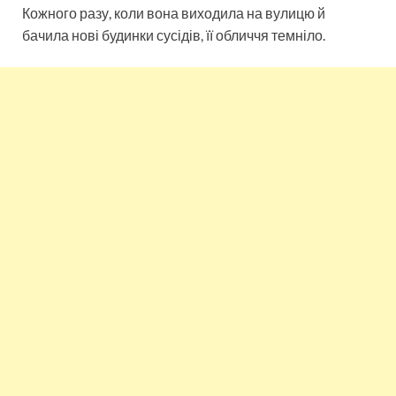
Кожного разу, коли вона виходила на вулицю й
бачила нові будинки сусідів, її обличчя темніло.