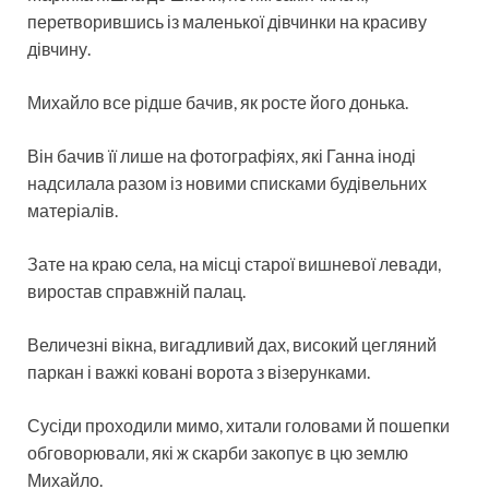
перетворившись із маленької дівчинки на красиву
дівчину.
Михайло все рідше бачив, як росте його донька.
Він бачив її лише на фотографіях, які Ганна іноді
надсилала разом із новими списками будівельних
матеріалів.
Зате на краю села, на місці старої вишневої левади,
виростав справжній палац.
Величезні вікна, вигадливий дах, високий цегляний
паркан і важкі ковані ворота з візерунками.
Сусіди проходили мимо, хитали головами й пошепки
обговорювали, які ж скарби закопує в цю землю
Михайло.