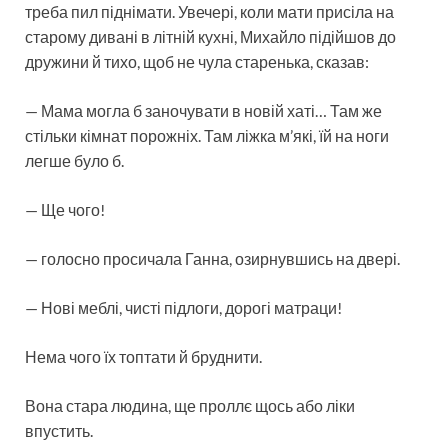
треба пил піднімати. Увечері, коли мати присіла на
старому дивані в літній кухні, Михайло підійшов до
дружини й тихо, щоб не чула старенька, сказав:
— Мама могла б заночувати в новій хаті… Там же
стільки кімнат порожніх. Там ліжка м’які, їй на ноги
легше було б.
— Ще чого!
— голосно просичала Ганна, озирнувшись на двері.
— Нові меблі, чисті підлоги, дорогі матраци!
Нема чого їх топтати й бруднити.
Вона стара людина, ще проллє щось або ліки
впустить.