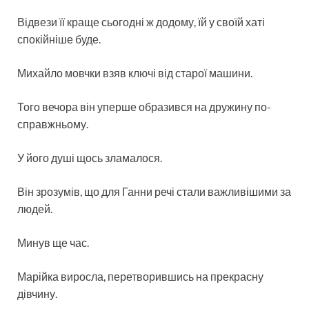
Відвези її краще сьогодні ж додому, їй у своїй хаті
спокійніше буде.
Михайло мовчки взяв ключі від старої машини.
Того вечора він уперше образився на дружину по-
справжньому.
У його душі щось зламалося.
Він зрозумів, що для Ганни речі стали важливішими за
людей.
Минув ще час.
Марійка виросла, перетворившись на прекрасну
дівчину.