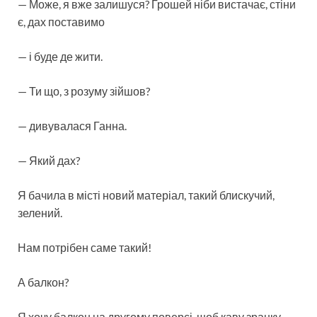
— Може, я вже залишуся? Грошей ніби вистачає, стіни
є, дах поставимо
— і буде де жити.
— Ти що, з розуму зійшов?
— дивувалася Ганна.
— Який дах?
Я бачила в місті новий матеріал, такий блискучий,
зелений.
Нам потрібен саме такий!
А балкон?
Я хочу балкон на другому поверсі, щоб каву зранку