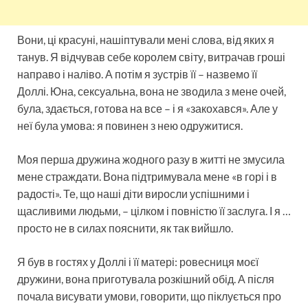
Вони, ці красуні, нашіптували мені слова, від яких я
танув. Я відчував себе королем світу, витрачав гроші
направо і наліво. А потім я зустрів її – назвемо її
Доллі. Юна, сексуальна, вона не зводила з мене очей,
була, здається, готова на все – і я «закохався». Але у
неї була умова: я повинен з нею одружитися.
Моя перша дружина жодного разу в житті не змусила
мене страждати. Вона підтримувала мене «в горі і в
радості». Те, що наші діти виросли успішними і
щасливими людьми, – цілком і повністю її заслуга. І я …
просто не в силах пояснити, як так вийшло.
Я був в гостях у Доллі і її матері: ровесниця моєї
дружини, вона приготувала розкішний обід. А після
почала висувати умови, говорити, що піклується про