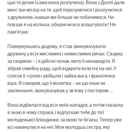
щастя дочки (сама вона розлучена). Вони з Доллі дали
мені три місяці на те, щоб порозумітися і розлучитися
з дружиною, інакше ми більше не побачимося. Чи
повзав я на колінах, обіцяючи все влаштувати? Не
пам’ятаю.
Повернувшись додому, я став звинувачувати
дружину у всіх мислимих і немислимих речах. Сварка
за сваркою – і я дійсно почав люто її ненавидіти. Я
зібрав сімейну раду, щоб відкрити всім очі на неї. У
список її «гріхів» увійшли і зайва вага, і фанатична
віра. Я говорив, що її молитви – не що інше як
заклинання, звинувачував у зв’язку з пастором …
Вона відбилася від всіх моїх нападок, а потім сказала:
я знаю в чому справа, і відпускаю тебе до тієї
молоденької блондинки, за якою ти бігаєш. Тепер уже
всі накинулися на неї. Моя молодша сестра, яку