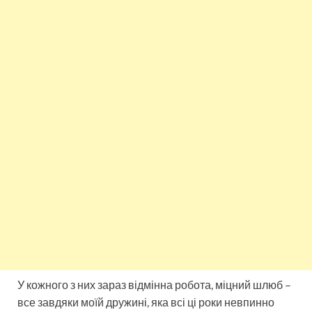
У кожного з них зараз відмінна робота, міцний шлюб –
все завдяки моїй дружині, яка всі ці роки невпинно