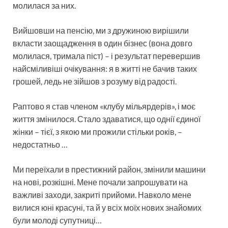
молилася за них.
Вийшовши на пенсію, ми з дружиною вирішили
вкласти заощадження в один бізнес (вона довго
молилася, тримала піст) – і результат перевершив
найсміливіші очікування: я в житті не бачив таких
грошей, ледь не зійшов з розуму від радості.
Раптово я став членом «клубу мільярдерів», і моє
життя змінилося. Стало здаватися, що однії єдиної
жінки – тієї, з якою ми прожили стільки років, –
недостатньо …
Ми переїхали в престижний район, змінили машини
на нові, розкішні. Мене почали запрошувати на
важливі заходи, закриті прийоми. Навколо мене
вилися юні красуні, та й у всіх моїх нових знайомих
були молоді супутниці…