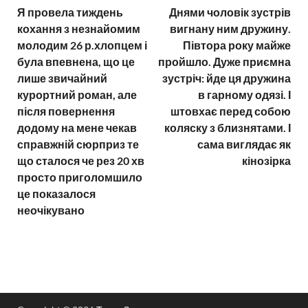
Я провела тиждень
Днями чоловік зустрів
кохання з незнайомим
вигнану ним дружину.
молодим 26 р.хлопцем і
Півтора року майже
була впевнена, що це
пройшло. Дуже приємна
лише звичайний
зустріч: йде ця дружина
курортний роман, але
в гарному одязі. І
після повернення
штовхає перед собою
додому на мене чекав
коляску з близнятами. І
справжній сюрприз те
сама виглядає як
що сталося че рез 20 хв
кінозірка
просто приголомшило
це показалося
неочікувано