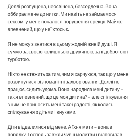
Доллі розпущена, неосвічена, безсердечна. Вона
оббирає мене до нитки. Ми навіть не займаємося
сексом: у мене почалося порушення ерекції. Майже
впевнений, що у неї хтось є.
Я не можу зізнатися в цьому жодній живій душі. Я
сумую за своєю колишньою дружиною, за її добротою і
турботою.
Ніхто не стежить за тим, чим я харчуюся, так що у мене
розвинулися різноманітні захворювання. Доллі не
працює, сидить удома. Вона народила мені дитину –
так я впевнений, що це моя дитина? – але спілкування
з ним не приносить мені такої радості, як колись
спілкування з дітьми і внуками.
Діти віддалилися від мене. А їхня мати – вона в
порядку. Господь завжди чув її молитви і відповідав