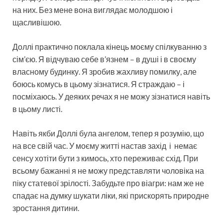
на них. Без мене вона виглядає молодшою і
щасливішою.
Доллі практично поклала кінець моєму спілкуванню з
сім’єю. Я відчуваю себе в’язнем – в душі і в своєму
власному будинку. Я зробив жахливу помилку, але
боюсь комусь в цьому зізнатися. Я страждаю – і
посміхаюсь. У деяких речах я не можу зізнатися навіть
в цьому листі.
Навіть якби Доллі була ангелом, тепер я розумію, що
на все свій час. У моєму житті настав захід і немає
сенсу хотіти бути з кимось, хто переживає схід. При
всьому бажанні я не можу представляти чоловіка на
піку статевої зрілості. Забудьте про віагри: нам же не
спадає на думку шукати ліки, які прискорять природне
зростання дитини.