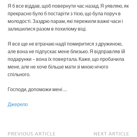
Я б все віддав, щоб повернути час назад. Я уявляю, як
прекрасно було б постаріти з тією, що була поруч в
молодості. Заздрю ​​парам, які пережили важкі часи і
залишилися разом в похилому віці.
Я все ще не втрачаю надії помиритися з дружиною,
але вона не підпускає мене близько. Я відправляв їй
подарунки – вона їх повертала. Каже, що пробачила
мене, але не хоче більше мати зі мною нічого
спільного.
Господи, допоможи мені …
Джерело
PREVIOUS ARTICLE
NEXT ARTICLE