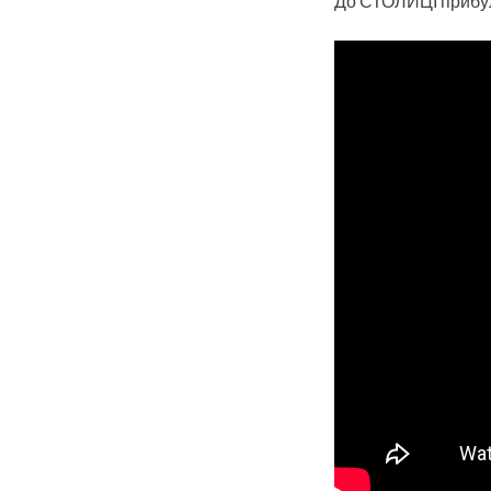
До СТОЛИЦІ прибули