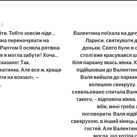
LE
йти. Тобто зовсім ніде…
Валентина поїхала на дач
жна переночувати на
Лариси, святкувати 
 Раптом її осяяла рятівна
доньки. Свято було в 
же я могла забути? Хоча…
столі вже красувався ш
сказано! Так,
біля паркану якась жінка. 
атинка. Але все ж, краще
підійшовши до Валентини
йти на вокзал», —
Валя вийшла до паркан
.
колишню свекруху. 
схвильовано спитала Вален
такого, – відповіла жінка
вбік, мені треба
поговорити. Валя від
свекрухою, в інший кінець д
гостей. Але Валентин
могла, що хотіла 