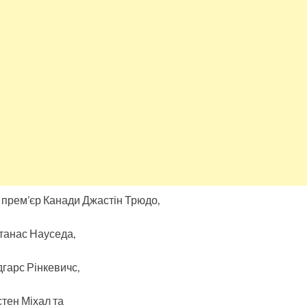
 прем’єр Канади Джастін Трюдо,
танас Науседа,
дгарс Рінкевичс,
стен Міхал та