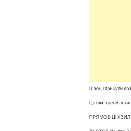
Швеції прибули до 
Це вже третій потяг
ПРЯМО В ЦІ ХВИ