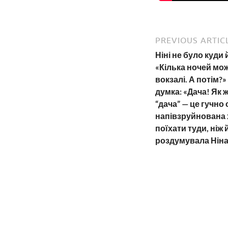
PREVIOUS ARTIC
Ніні не було куди 
«Кілька ночей мо
вокзалі. А потім?»
думка: «Дача! Як 
“дача” — це гучно 
напівзруйнована х
поїхати туди, ніж 
роздумувала Ніна