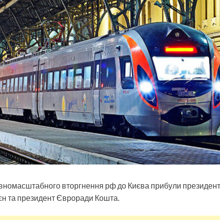
овномасштабного вторгнення рф до Києва прибули президент
єн та президент Євроради Кошта.