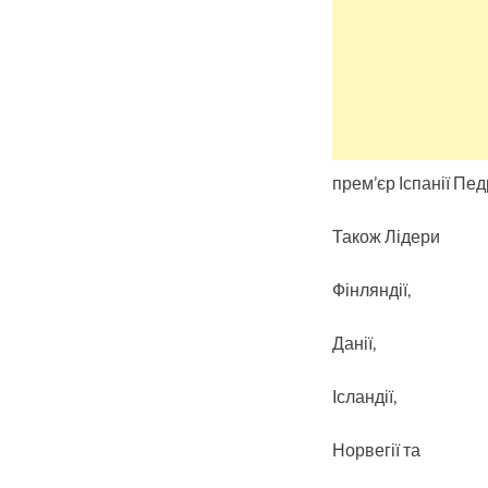
прем’єр Іспанії Пе
Також Лідери
Фінляндії,
Данії,
Ісландії,
Норвегії та