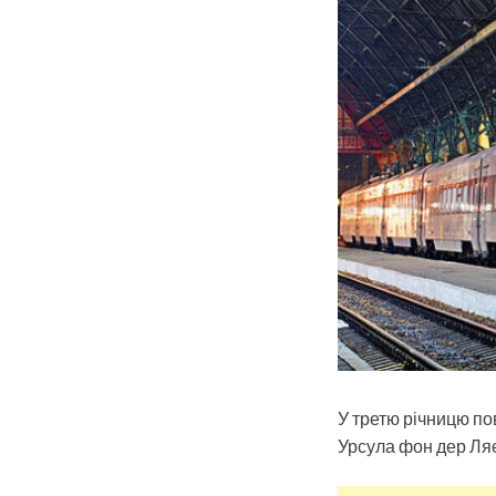
У третю річницю п
Урсула фон дер Ля