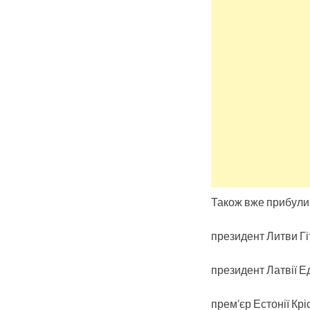
Також вже прибули
президент Литви Гі
президент Латвії Е
прем’єр Естонії Крі