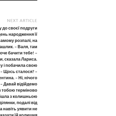
NEXT ARTICLE
у до своєї подруги
день народження її
самому розпалі, на
ашлик. – Валя, там
Хоче бачити тебе! –
, сказала Лариса.
у і побачила свою
– Щось сталося? –
тина. – Ні, нічого
. – Давай відійдемо
 з тобою терміново
ійшла з колишньою
ілянки, подалі від
а навіть уявити не
сказати їй колишня