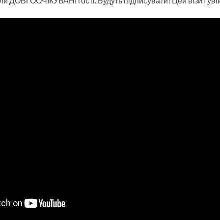
 ДОВГООЧІКУВАНІ гості. Будуть підписувати! Цей візит увійд