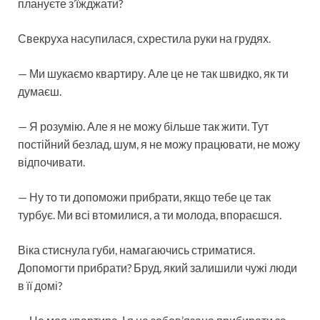
плануєте з’їжджати?
Свекруха насупилася, схрестила руки на грудях.
— Ми шукаємо квартиру. Але це не так швидко, як ти
думаєш.
— Я розумію. Але я не можу більше так жити. Тут
постійний безлад, шум, я не можу працювати, не можу
відпочивати.
— Ну то ти допоможи прибрати, якщо тебе це так
турбує. Ми всі втомилися, а ти молода, впораєшся.
Віка стиснула губи, намагаючись стриматися.
Допомогти прибрати? Бруд, який залишили чужі люди
в її домі?