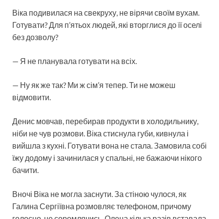
Віка подивилася на свекруху, не вірячи своїм вухам.
Готувати? Для п’ятьох людей, які вторглися до її оселі
без дозволу?
— Я не планувала готувати на всіх.
— Ну як же так? Ми ж сім’я тепер. Ти не можеш
відмовити.
Денис мовчав, перебирав продукти в холодильнику,
ніби не чув розмови. Віка стиснула губи, кивнула і
вийшла з кухні. Готувати вона не стала. Замовила собі
їжу додому і зачинилася у спальні, не бажаючи нікого
бачити.
Вночі Віка не могла заснути. За стіною чулося, як
Галина Сергіївна розмовляє телефоном, причому
голосно, не соромлячись. Олена кілька разів вставала