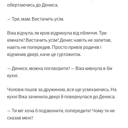
обертаючись до Дениса.
— Три, мам. Вистачить усім.
Віка відчула, як кров відринула від обличчя. Три
кімнати? Вистачить усім? Денис навіть не запитав,
навіть не попередив. Просто привів родичів і
відчинив двері, наче це гуртожиток.
— Денисе, можна поговорити? — Віка кивнула в бік
кухні.
Чоловік пішов за дружиною, все ще усміхаючись. На
кухні Віка зачинила двері й повернулася до Дениса.
— Ти міг хоча б подзвонити, попередити! Чому ти не
сказав мені?