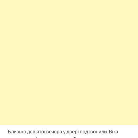
Близько дев’ятої вечора у двері подзвонили. Віка