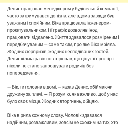
Денис працював менеджером у будівельній компанії,
часто затримувався допізна, але вдома завжди був
уважним і спокійним. Віка працювала інженером-
проєктувальником, і її графік дозволяв іноді
працювати віддалено. Життя здавалося розміреним і
передбачуваним — саме таким, про яке Віка мріяла.
Жодних сюрпризів, жодних несподіваних гостей.
Денис кілька разів повторював, що цінує її простір і
ніколи не стане запрошувати родичів без
попередження.
— Вік, ти головна в домі, — казав Денис, обіймаючи
дружину за плечі. — Я розумію, як важливо, щоб у нас
було своє місце. Жодних вторгнень, обіцяю.
Віка вірила кожному слову. Чоловік здавався
надійним, розважливим, зовсім не схожим на тих, хто