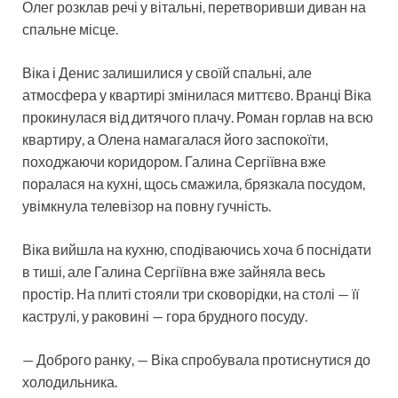
Олег розклав речі у вітальні, перетворивши диван на
спальне місце.
Віка і Денис залишилися у своїй спальні, але
атмосфера у квартирі змінилася миттєво. Вранці Віка
прокинулася від дитячого плачу. Роман горлав на всю
квартиру, а Олена намагалася його заспокоїти,
походжаючи коридором. Галина Сергіївна вже
поралася на кухні, щось смажила, брязкала посудом,
увімкнула телевізор на повну гучність.
Віка вийшла на кухню, сподіваючись хоча б поснідати
в тиші, але Галина Сергіївна вже зайняла весь
простір. На плиті стояли три сковорідки, на столі — її
каструлі, у раковині — гора брудного посуду.
— Доброго ранку, — Віка спробувала протиснутися до
холодильника.