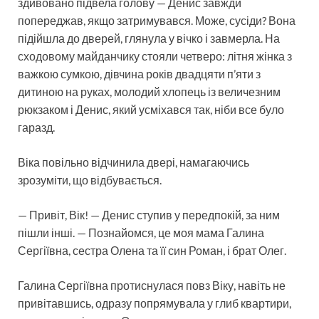
здивовано підвела голову — Денис завжди
попереджав, якщо затримувався. Може, сусіди? Вона
підійшла до дверей, глянула у вічко і завмерла. На
сходовому майданчику стояли четверо: літня жінка з
важкою сумкою, дівчина років двадцяти п’яти з
дитиною на руках, молодий хлопець із величезним
рюкзаком і Денис, який усміхався так, ніби все було
гаразд.
Віка повільно відчинила двері, намагаючись
зрозуміти, що відбувається.
— Привіт, Вік! — Денис ступив у передпокій, за ним
пішли інші. — Познайомся, це моя мама Галина
Сергіївна, сестра Олена та її син Роман, і брат Олег.
Галина Сергіївна протиснулася повз Віку, навіть не
привітавшись, одразу попрямувала у глиб квартири,