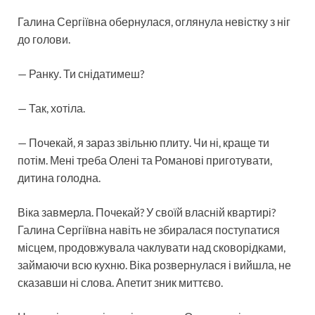
Галина Сергіївна обернулася, оглянула невістку з ніг
до голови.
— Ранку. Ти снідатимеш?
— Так, хотіла.
— Почекай, я зараз звільню плиту. Чи ні, краще ти
потім. Мені треба Олені та Романові приготувати,
дитина голодна.
Віка завмерла. Почекай? У своїй власній квартирі?
Галина Сергіївна навіть не збиралася поступатися
місцем, продовжувала чаклувати над сковорідками,
займаючи всю кухню. Віка розвернулася і вийшла, не
сказавши ні слова. Апетит зник миттєво.