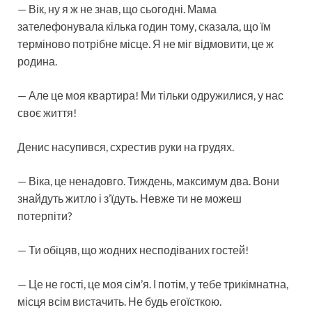
— Вік, ну я ж не знав, що сьогодні. Мама
зателефонувала кілька годин тому, сказала, що їм
терміново потрібне місце. Я не міг відмовити, це ж
родина.
— Але це моя квартира! Ми тільки одружилися, у нас
своє життя!
Денис насупився, схрестив руки на грудях.
— Віка, це ненадовго. Тиждень, максимум два. Вони
знайдуть житло і з’їдуть. Невже ти не можеш
потерпіти?
— Ти обіцяв, що жодних несподіваних гостей!
— Це не гості, це моя сім’я. І потім, у тебе трикімнатна,
місця всім вистачить. Не будь егоїсткою.