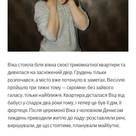
Віка стояла біля вікна своєї трикімнатної квартири та
дивилася на засніжений двір. Грудень тільки
розпочався, а місто вже потонуло в заметах. Весілля
пройшло три тижні тому — скромне, без зайвого
галасу, тільки найближчі. Квартира дісталася Віці від
бабусі у спадок два роки тому, і тепер це був її дім, її
фортеця. Після церемонії Віка з чоловіком Денисом
тиждень приводили житло до ладу: розставляли речі,
вирішували, де що стоятиме, планували майбутнє.