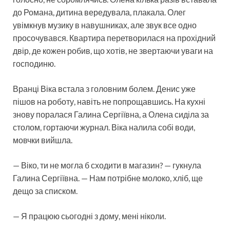
до Романа, дитина вередувала, плакала. Олег
увімкнув музику в навушниках, але звук все одно
просочувався. Квартира перетворилася на прохідний
двір, де кожен робив, що хотів, не звертаючи уваги на
господиню.
Вранці Віка встала з головним болем. Денис уже
пішов на роботу, навіть не попрощавшись. На кухні
знову поралася Галина Сергіївна, а Олена сиділа за
столом, гортаючи журнал. Віка налила собі води,
мовчки вийшла.
— Віко, ти не могла б сходити в магазин? — гукнула
Галина Сергіївна. — Нам потрібне молоко, хліб, ще
дещо за списком.
— Я працюю сьогодні з дому, мені ніколи.