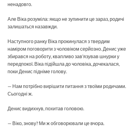
ненадовго.
Але Віка розуміла: якщо не зупинити це зараз, родичі
залишаться назавжди.
Наступного ранку Віка прокинулася з твердим
наміром поговорити з чоловіком серйозно. Денис уже
збирався на роботу, квапливо зав’язував шнурки у
передпокої. Віка підійшла до чоловіка, дочекалася,
поки Денис підніме голову.
— Нам потрібно вирішити питання з твоїми родичами.
Сьогодні ж.
Денис видихнув, похитав головою.
— Віко, знову? Ми ж обговорювали це вчора.