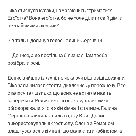
Віка стиснула кулаки, намагаючись стриматися.
Егоїстка? Вона егоїстка, бо не хоче ділити свій дім із
незнайомими людьми?
З вітальні долинув голос Галини Сергіївни:
— Денисе, а де постільна білизна? Нам треба
розібрати речі.
Денис вийшов із кухні, не чекаючи відповіді дружини.
Віка залишилася стояти, дивлячись у порожнечу. Все
сталося так швидко, що вона не встигла навіть
заперечити. Родичі вже розпаковували сумки,
обговорювали, хто в якій кімнаті спатиме. Галина
Сергіївна зайняла спальню, яку Віка і Денис
використовували як гостьову, Олена з Романом
влаштувалася в кімнаті, що мала стати кабінетом, а