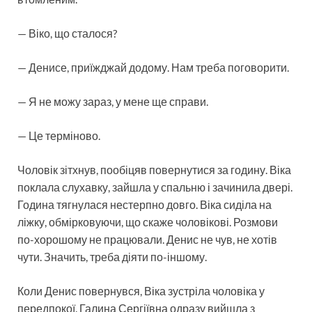
— Віко, що сталося?
— Денисе, приїжджай додому. Нам треба поговорити.
— Я не можу зараз, у мене ще справи.
— Це терміново.
Чоловік зітхнув, пообіцяв повернутися за годину. Віка
поклала слухавку, зайшла у спальню і зачинила двері.
Година тягнулася нестерпно довго. Віка сиділа на
ліжку, обмірковуючи, що скаже чоловікові. Розмови
по-хорошому не працювали. Денис не чув, не хотів
чути. Значить, треба діяти по-іншому.
Коли Денис повернувся, Віка зустріла чоловіка у
передпокої. Галина Сергіївна одразу вийшла з