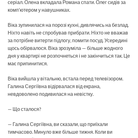
серіал. Олена вкладала Романа спати. Олег сидів за
комп’ютером у навушниках.
Віка зупинилася на порозі кухні, дивлячись на безлад.
Ніхто навіть не спробував прибрати. Ніхто не вважав
за потрібне витерти підлогу, помити посуд. Усередині
щось обірвалося. Віка зрозуміла — більше жодного
дня у квартирі не розпочнеться і не закінчиться так. Це
має припинитися.
Віка вийшла у вітальню, встала перед телевізором.
Галина Сергіївна відірвалася від екрана,
невдоволено подивилася на невістку.
— Що сталося?
— Галина Сергіївна, ви сказали, що приїхали
тимчасово. Минуло вже більше тижня. Коли ви