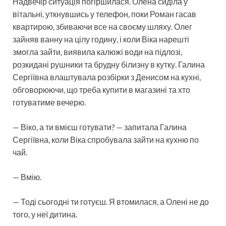
Надвечір ситуація погіршилася. Олена сиділа у
вітальні, уткнувшись у телефон, поки Роман гасав
квартирою, збиваючи все на своєму шляху. Олег
зайняв ванну на цілу годину, і коли Віка нарешті
змогла зайти, виявила калюжі води на підлозі,
розкидані рушники та брудну білизну в кутку. Галина
Сергіївна влаштувала розбірки з Денисом на кухні,
обговорюючи, що треба купити в магазині та хто
готуватиме вечерю.
— Віко, а ти вмієш готувати? — запитала Галина
Сергіївна, коли Віка спробувала зайти на кухню по
чай.
— Вмію.
— Тоді сьогодні ти готуєш. Я втомилася, а Олені не до
того, у неї дитина.