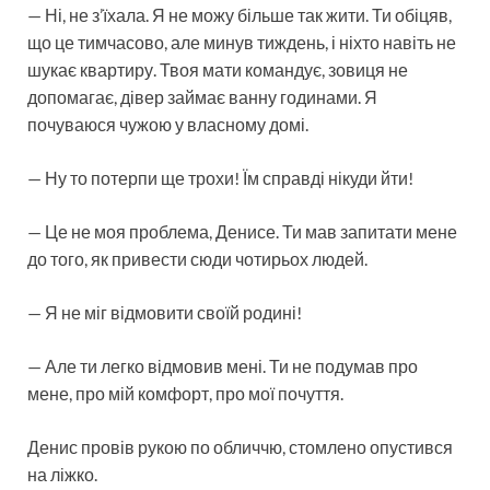
— Ні, не з’їхала. Я не можу більше так жити. Ти обіцяв,
що це тимчасово, але минув тиждень, і ніхто навіть не
шукає квартиру. Твоя мати командує, зовиця не
допомагає, дівер займає ванну годинами. Я
почуваюся чужою у власному домі.
— Ну то потерпи ще трохи! Їм справді нікуди йти!
— Це не моя проблема, Денисе. Ти мав запитати мене
до того, як привести сюди чотирьох людей.
— Я не міг відмовити своїй родині!
— Але ти легко відмовив мені. Ти не подумав про
мене, про мій комфорт, про мої почуття.
Денис провів рукою по обличчю, стомлено опустився
на ліжко.