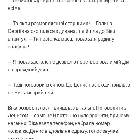
— Це моя квартира. І я не зобов’язана прибирати за
всіма.
— Та як ти розмовляєш зі старшими! — Галина
Сергіївна схопилася з дивана, підійшла до Віки
впритул. — Ти невістка, маєш поважати родину
чоловіка!
— Я поважаю, але не дозволю перетворювати мій дім
на прохідний двір.
— Тоді поговори із сином. Це Денис нас сюди привів, а
не ми самі прийшли.
Віка розвернулася і вийшла з вітальні. Поговорити з
Денисом — саме це й потрібно було зробити, причому
негайно. Віка взяла телефон, набрала номер
чоловіка. Денис відповів не одразу, голос звучав
втомленим.