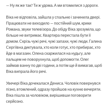
— Ну як же так? Ти ж удома. А ми втомилися з дороги.
Віка не відповіла, зайшла у спальню і зачинила двері.
Працювати не виходило — постійний шум, крики
Романа, звуки телевізора. До обіду Віка зрозуміла, що
більше не витримає. Квартира перестала бути її
домом. Скрізь чужі речі, чужі запахи, чужі люди. Галина
Сергіївна диктувала, хто коли готує, хто прибирає, хто
йде в магазин. Олена скаржилася на нудьгу, але
пальцем не поворухнула, щоб допомогти. Олег
займав ванну по дві години, а потім ще й вимагав, щоб
Віка випрала його речі.
Увечері Віка дочекалася Дениса. Чоловік повернувся
пізно, втомлений, одразу пройшов на кухню вечеряти.
Віка пішла за чоловіком, вирішивши поговорити
серйозно.