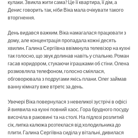
кулаки. Звикла жити сама? Це її квартира, її дім, а
Денис говорить так, ніби Віка мала очікувати такого
вторгнення.
День видався важким. Віка намагалася працювати з
дому, але концентрація пропадала кожні десять
хвилин. Галина Сергіївна ввімкнула телевізор на кухні
так голосно, що звук долинав навіть у спальню. Роман
гасав коридором, стукаючи іграшками об стіни. Олена
розмовляла телефоном, голосно сміялася,
обговорювала з подругами якісь плани. Олег займав
ванну кімнату вже втретє за день.
Увечері Віка повернулася з невеликої зустрічі в офісі
й виявила на кухні повний хаос. Гора брудного посуду
височіла в раковині та на столі. На підлозі розлитий
сік, липка калюжа розтеклася від холодильника до
плити. Галина Сергіївна сиділа у вітальні, дивилася