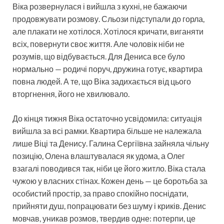
Віка розвернулася і вийшла з кухні, не бажаючи
продовжувати розмову. Сльози підступали до горла,
але плакати не хотілося. Хотілося кричати, виганяти
всіх, повернути своє життя. Але чоловік ніби не
розумів, що відбувається. Для Дениса все було
нормально — родичі поруч, дружина готує, квартира
повна людей. А те, що Віка задихається від цього
вторгнення, його не хвилювало.
До кінця тижня Віка остаточно усвідомила: ситуація
вийшла за всі рамки. Квартира більше не належала
лише Віці та Денису. Галина Сергіївна зайняла чільну
позицію, Олена влаштувалася як удома, а Олег
взагалі поводився так, ніби це його житло. Віка стала
чужою у власних стінах. Кожен день — це боротьба за
особистий простір, за право спокійно поснідати,
прийняти душ, попрацювати без шуму і криків. Денис
мовчав, уникав розмов, твердив одне: потерпи, це