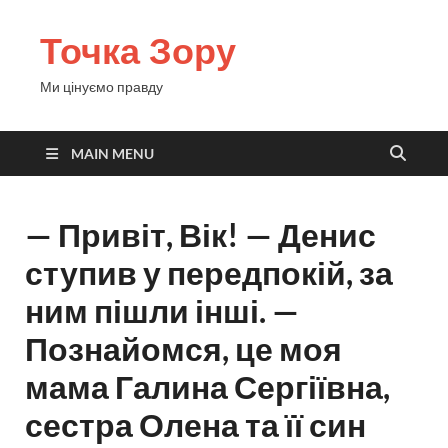
Точка Зору
Ми цінуємо правду
MAIN MENU
— Привіт, Вік! — Денис
ступив у передпокій, за
ним пішли інші. —
Познайомся, це моя
мама Галина Сергіївна,
сестра Олена та її син