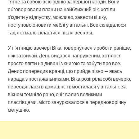
тягне за собою всю рідню за першої нагоди. Вони
обговорювали плани на найближчий рік: хотіли
з’їздити у відпустку, можливо, завести кішку,
поступово оновити меблі у вітальні. Все складалося
так, як і мало скластися після весілля.
У п’ятницю ввечері Віка повернулася з роботи раніше,
ніж зазвичай. День видався напруженим, хотілося
просто лягти на диван із книгою та забути про все.
Денис попередив вранці, що прийде пізно — якась
нарада з постачальниками. Віка розігріла собі вечерю,
переодяглася в домашнє і вмостилася у вітальні. За
вікном темніло рано, сніг валив великими
пластівцями, місто занурювалося в передноворічну
метушню.