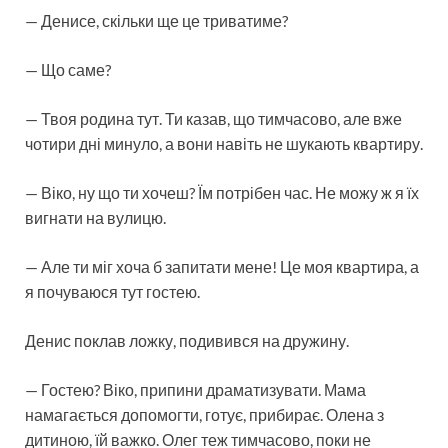
— Денисе, скільки ще це триватиме?
— Що саме?
— Твоя родина тут. Ти казав, що тимчасово, але вже
чотири дні минуло, а вони навіть не шукають квартиру.
— Віко, ну що ти хочеш? Їм потрібен час. Не можу ж я їх
вигнати на вулицю.
— Але ти міг хоча б запитати мене! Це моя квартира, а
я почуваюся тут гостею.
Денис поклав ложку, подивився на дружину.
— Гостею? Віко, припини драматизувати. Мама
намагається допомогти, готує, прибирає. Олена з
дитиною, їй важко. Олег теж тимчасово, поки не