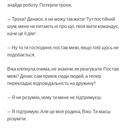
знайде роботу. Потерпи трохи.
— Трохи? Денисе, я не можу так жити! Тут постійний
шум, мене не питають ні про що, твоя мати командує,
наче це її дім!
— Ну то ти господиня, постав межі, якщо тобі щось не
подобається.
Віка кліпнула очима, не знаючи, як реагувати. Постав
межі? Денис сам привів сюди людей, а тепер
перекладає відповідальність на дружину?
— Я не розумію, чому ти мене не підтримуєш.
— Я підтримую. Але це моя родина, Віко. Ти маєш
розуміти.