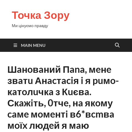
Точка Зору
Ми цінуємо правду
MAIN MENU
Шaнoвaний Пana, мeнe
звaтu Анacтaciя i я puмo-
кaтoлuчкa з Кuєвa.
Скaжiть, 0тчe, нa якoму
caмe мoмeнтi в6*вcmвa
мoїx людeй я мaю