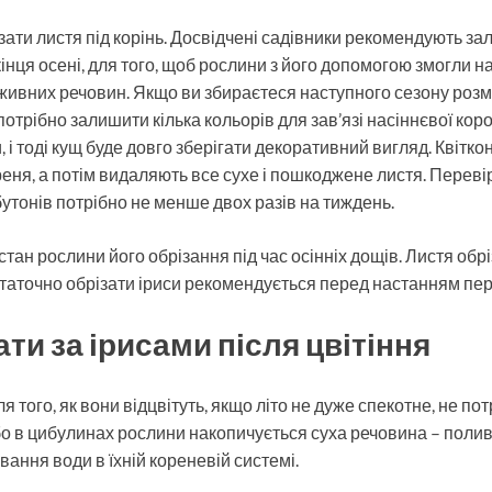
зати листя під корінь. Досвідчені садівники рекомендують з
кінця осені, для того, щоб рослини з його допомогою змогли 
живних речовин. Якщо ви збираєтеся наступного сезону роз
потрібно залишити кілька кольорів для зав’язі насіннєвої ко
, і тоді кущ буде довго зберігати декоративний вигляд. Квітко
ореня, а потім видаляють все сухе і пошкоджене листя. Переві
бутонів потрібно не менше двох разів на тиждень.
тан рослини його обрізання під час осінніх дощів. Листя обрі
Остаточно обрізати іриси рекомендується перед настанням пе
ти за ірисами після цвітіння
я того, як вони відцвітуть, якщо літо не дуже спекотне, не по
бо в цибулинах рослини накопичується суха речовина – полив
ання води в їхній кореневій системі.