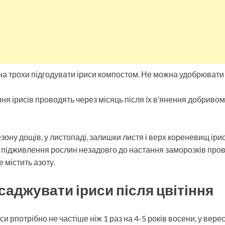
на трохи підгодувати іриси компостом. Не можна удобрювати 
я ірисів проводять через місяць після їх в’янення добриво
езону дощів, у листопаді, залишки листя і верх кореневищ ір
є підживлення рослин незадовго до настання заморозків про
 містить азоту.
саджувати іриси після цвітіння
 рпотрібно не частіше ніж 1 раз на 4-5 років восени, у вере