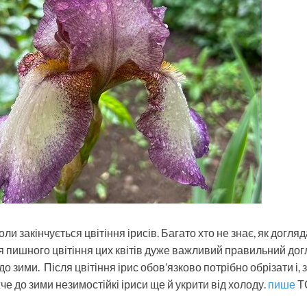
оли закінчується цвітіння ірисів. Багато хто не знає, як догля
для пишного цвітіння цих квітів дуже важливий правильний дог
о зими. Після цвітіння ірис обов’язково потрібно обрізати і, з
е до зими незимостійкі іриси ще й укрити від холоду.
пише
Т