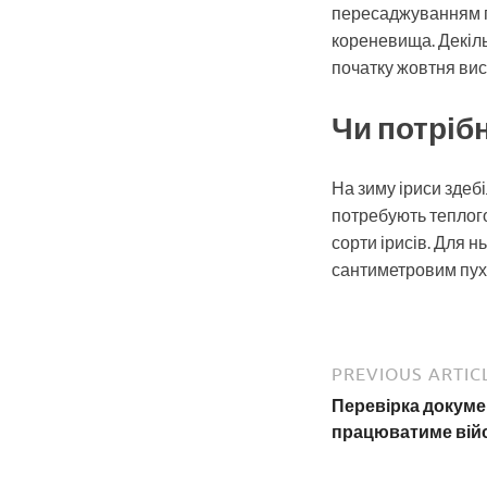
пересаджуванням по
кореневища. Декільк
початку жовтня вис
Чи потріб
На зиму іриси здебі
потребують теплого
сорти ірисів. Для 
сантиметровим пухк
PREVIOUS ARTIC
Перевірка докумен
працюватиме війс