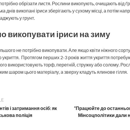
трібно обрізати листя. Рослини викопують, очищають від ґру
а днів викопані іриси зберігають у сухому місці, а потім напр
аджують у грунт.
но викопувати іриси на зиму
льшого не потрібно викопувати. Але якщо квіти ніжного сорту
 укриття. Протягом перших 2-3 років життя укриття потребуют
нього використовують торф, перегній, стружку або солому. Ро
им шаром цього матеріалу, а зверху кладуть ялинове гілля.
LE
тів і затримання осіб: як
“Працюйте до останнього
ькова поліція
Мінсоцполітики дали 