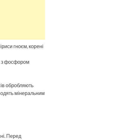
іриси гноєм, корені
м з фосфором
исів обробляють
водять мінеральним
сні. Перед