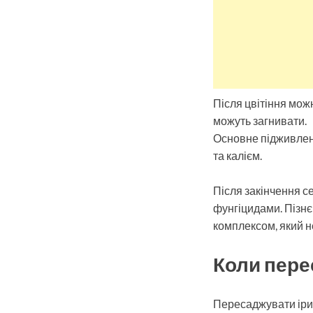
Після цвітіння мож
можуть загнивати.
Основне підживленн
та калієм.
Після закінчення с
фунгіцидами. Пізн
комплексом, який не
Коли пере
Пересаджувати іриси