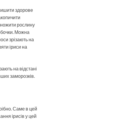
алишити здорове
накопичити
множити рослину
робочки. Можна
носи зрізають на
ряти іриси на
зають на відстані
рших заморозків.
трібно. Саме в цей
ання ірисів у цей