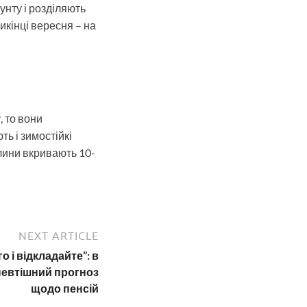
нту і розділяють
икінці вересня – на
, то вони
ь і зимостійкі
слини вкривають 10-
NEXT ARTICLE
 і відкладайте”: в
невтішний прогноз
щодо пенсій