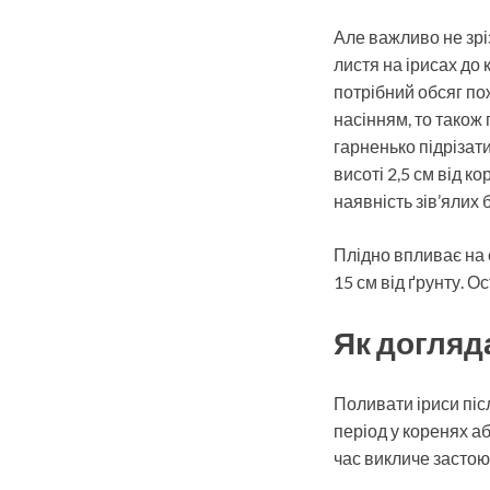
Але важливо не зрі
листя на ірисах до 
потрібний обсяг по
насінням, то також 
гарненько підрізати
висоті 2,5 см від к
наявність зів’ялих 
Плідно впливає на с
15 см від ґрунту. 
Як догляда
Поливати іриси післ
період у коренях а
час викличе застоюв