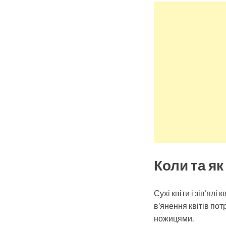
Коли та як
Сухі квіти і зів’ял
в’янення квітів пот
ножицями.