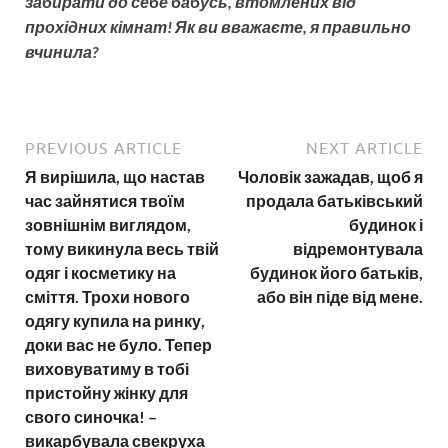
забирати до себе бабусь, втомлених від
прохідних кімнат! Як ви вважаєте, я правильно
вчинила?
PREVIOUS ARTICLE
NEXT ARTICLE
Я вирішила, що настав
Чоловік зажадав, щоб я
час зайнятися твоїм
продала батьківський
зовнішнім виглядом,
будинок і
тому викинула весь твій
відремонтувала
одяг і косметику на
будинок його батьків,
сміття. Трохи нового
або він піде від мене.
одягу купила на ринку,
доки вас не було. Тепер
виховуватиму в тобі
пристойну жінку для
свого синочка! –
викарбувала свекруха