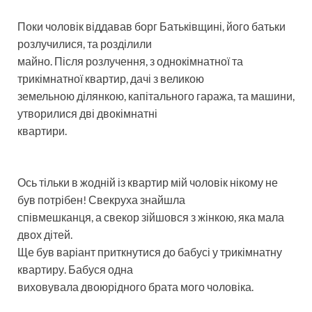
Поки чоловік віддавав борг Батьківщині, його батьки
розлучилися, та розділили
майно. Після розлучення, з однокімнатної та
трикімнатної квартир, дачі з великою
земельною ділянкою, капітального гаража, та машини,
утворилися дві двокімнатні
квартири.
Ось тільки в жодній із квартир мій чоловік нікому не
був потрібен! Свекруха знайшла
співмешканця, а свекор зійшовся з жінкою, яка мала
двох дітей.
Ще був варіант приткнутися до бабусі у трикімнатну
квартиру. Бабуся одна
виховувала двоюрідного брата мого чоловіка.