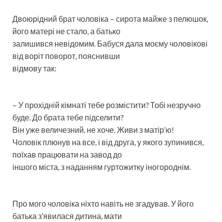
Двоюрідний брат чоловіка – сирота майже з пелюшок,
його матері не стало, а батько
залишився невідомим. Бабуся дала моєму чоловікові
від воріт поворот, пояснивши
відмову так:
– У прохідній кімнаті тебе розмістити? Тобі незручно
буде. До брата тебе підселити?
Він уже величезний, не хоче. Живи з матір’ю!
Чоловік плюнув на все, і від друга, у якого зупинився,
поїхав працювати на завод до
іншого міста, з наданням гуртожитку іногороднім.
Про мого чоловіка ніхто навіть не згадував. У його
батька з’явилася дитина, мати