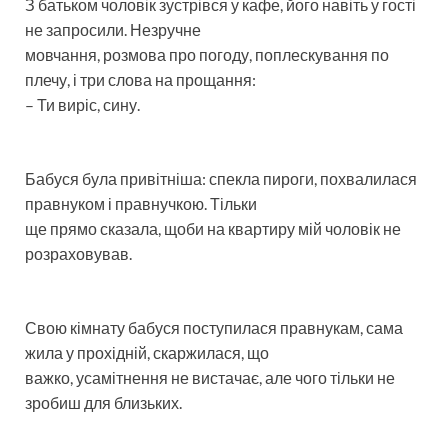
З батьком чоловік зустрівся у кафе, його навіть у гості
не запросили. Незручне
мовчання, розмова про погоду, поплескування по
плечу, і три слова на прощання:
– Ти виріс, сину.
Бабуся була привітніша: спекла пироги, похвалилася
правнуком і правнучкою. Тільки
ще прямо сказала, щоби на квартиру мій чоловік не
розраховував.
Свою кімнату бабуся поступилася правнукам, сама
жила у прохідній, скаржилася, що
важко, усамітнення не вистачає, але чого тільки не
зробиш для близьких.