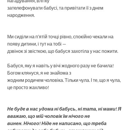
нагадування, влітку
зателефонувати бабусі, та привітати її з днем
народження.
Ми сиділи на п’ятій точці рівно, спокійно чекали на
появу дитини, і тут на тобі —
дзвінок зі звісткою, що бабуся захотіла у нас пожити.
Бабуся, яку я навіть у вічі жодного разу не бачила!
Богом клянуся, я не знайома з
жодним родичем чоловіка. Тільки чула. І те, що я чула,
це просто жахливо!
Не буде в нас удома ні бабусь, ні тата, ні мами! Я
вважаю, що мій чоловік їм нічого не
винен. Нічого! Ніде не написано, що треба