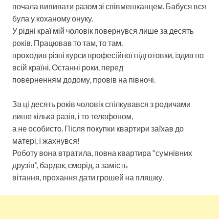
почала випивати разом зі співмешканцем. Бабуся вся
була у коханому онуку.
У рідні краї мій чоловік повернувся лише за десять
років. Працював то там, то там,
проходив різні курси професійної підготовки, їздив по
всій країні. Останні роки, перед
поверненням додому, провів на півночі.
За ці десять років чоловік спілкувався з родичами
лише кілька разів, і то телефоном,
а не особисто. Після покупки квартири заїхав до
матері, і жахнувся!
Роботу вона втратила, повна квартира “сумнівних
друзів”, бардак, сморід, а замість
вітання, прохання дати грошей на пляшку.