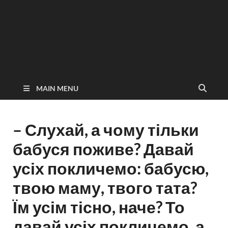
MAIN MENU
– Слухай, а чому тільки
бабуся поживе? Давай
усіх покличемо: бабусю,
твою маму, твого тата?
Їм усім тісно, наче? То
давай усіх покличемо, а