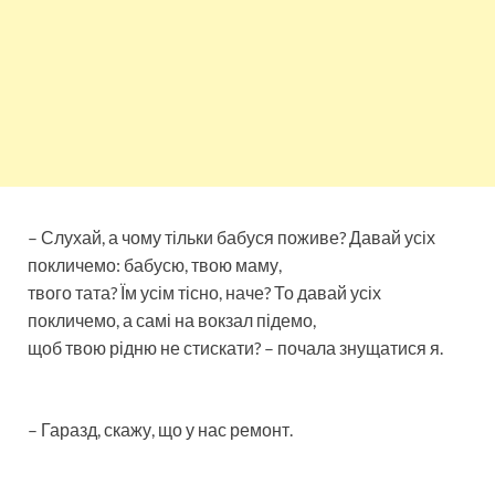
– Слухай, а чому тільки бабуся поживе? Давай усіх
покличемо: бабусю, твою маму,
твого тата? Їм усім тісно, наче? То давай усіх
покличемо, а самі на вокзал підемо,
щоб твою рідню не стискати? – почала знущатися я.
– Гаразд, скажу, що у нас ремонт.