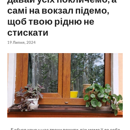
самі на вокзал підемо,
щоб твою рідню не
стискати
19 Липня, 2024
– Бабуся хоче у нас трохи пожити, візьмемо її до себе