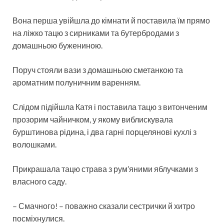
Вона перша увійшла до кімнати й поставила їм прямо
на ліжко тацю з сирниками та бутербродами з
домашньою бужениною.
Поруч стояли вази з домашньою сметанкою та
ароматним полуничним варенням.
Слідом підійшла Катя і поставила тацю з витонченим
прозорим чайничком, у якому виблискувала
бурштинова рідина, і два гарні порцелянові кухлі з
волошками.
Прикрашала тацю страва з рум’яними яблучками з
власного саду.
– Смачного! – поважно сказали сестрички й хитро
посміхнулися.