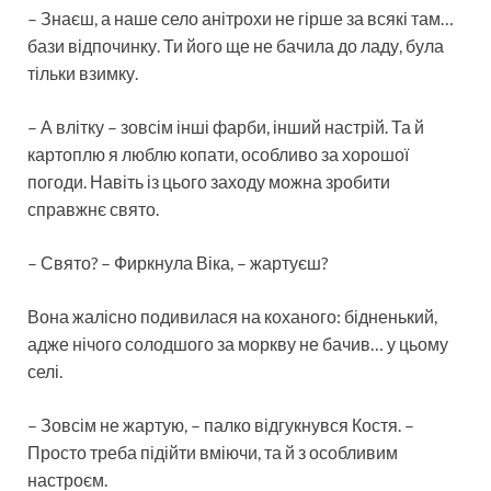
– Знаєш, а наше село анітрохи не гірше за всякі там…
бази відпочинку. Ти його ще не бачила до ладу, була
тільки взимку.
– А влітку – зовсім інші фарби, інший настрій. Та й
картоплю я люблю копати, особливо за хорошої
погоди. Навіть із цього заходу можна зробити
справжнє свято.
– Свято? – Фиркнула Віка, – жартуєш?
Вона жалісно подивилася на коханого: бідненький,
адже нічого солодшого за моркву не бачив… у цьому
селі.
– Зовсім не жартую, – палко відгукнувся Костя. –
Просто треба підійти вміючи, та й з особливим
настроєм.