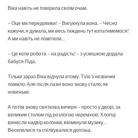
Віка навіть не повірила своїм очам.
– Оце ми передовики! – Вигукнула вона. – Чесно
кажучи, я думала, ми весь тиждень тут копатимемося!
А ми навіть не помітили…
– Це коли робота – на радість! – з усмішкою додала
бабуся Ліда.
Тільки зараз Віка відчула втому. Тіло з незвички
ломило. Але після лазні воно знову стало, як
новеньке.
А потім знову святкова вечеря – просто у дворі, за
великим столом під розлогою черемхою. Хлопці
винесли надвір колонки, ввімкнули музику…
Веселилися та спілкувалися допізна.