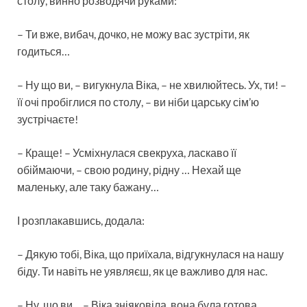
столу, винно розводячи руками:
– Ти вже, вибач, дочко, не можу вас зустріти, як
годиться…
– Ну що ви, – вигукнула Віка, – не хвилюйтесь. Ух, ти! –
її очі пробіглися по столу, – ви ніби царську сім’ю
зустрічаєте!
– Краще! – Усміхнулася свекруха, ласкаво її
обіймаючи, – свою родину, рідну … Нехай ще
маленьку, але таку бажану…
І розплакавшись, додала:
– Дякую тобі, Віка, що приїхала, відгукнулася на нашу
біду. Ти навіть не уявляєш, як це важливо для нас.
– Ну, що ви… – Віка зніяковіла, вона була готова