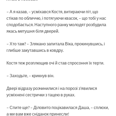
– А я казав, – усміхався Костя, витираючи піт, що
стікав по обличчю, і потягуючи квасок, – що тобі у нас
сподобається. Наступного ранку молодят розбудила
якась метушня біля дверей.
– Хто там? – Злякано запитала Віка, прокинувшись, і
глибше закутавшись в ковдру.
Костя теж розплющив очі й став спросоння їх терти.
– Заходьте, – крикнув він.
Двері відразу розчинилися і на порозі з’явилися
усміхнені сестрички з тацею в руках.
– Спите ще? – Діловито поцікавилася Даша, – сплюхи,
а ми вам вже сніданок принесли!