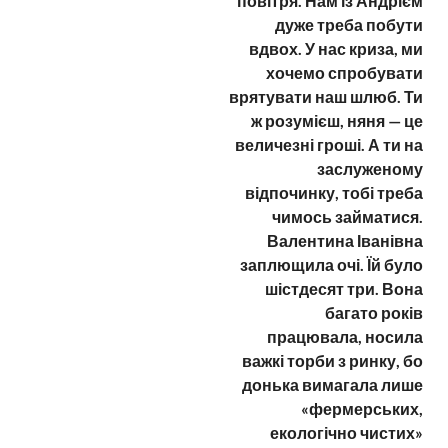
повітря. Нам із Андрієм
дуже треба побути
вдвох. У нас криза, ми
хочемо спробувати
врятувати наш шлюб. Ти
ж розумієш, няня — це
величезні гроші. А ти на
заслуженому
відпочинку, тобі треба
чимось займатися.
Валентина Іванівна
заплющила очі. Їй було
шістдесят три. Вона
багато років
працювала, носила
важкі торби з ринку, бо
донька вимагала лише
«фермерських,
екологічно чистих»