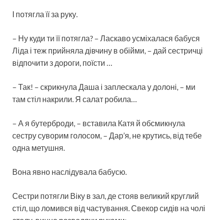
І потягла її за руку.
– Ну куди ти її потягла? – Ласкаво усміхалася бабуся
Ліда і теж прийняла дівчину в обійми, – дай сестричці
відпочити з дороги, поїсти …
– Так! – скрикнула Даша і заплескала у долоні, – ми
там стіл накрили. Я салат робила…
– А я бутерброди, – вставила Катя й обсмикнула
сестру суворим голосом, – Дар’я, не крутись, від тебе
одна метушня.
Вона явно наслідувала бабусю.
Сестри потягли Віку в зал, де стояв великий круглий
стіл, що ломився від частування. Свекор сидів на чолі