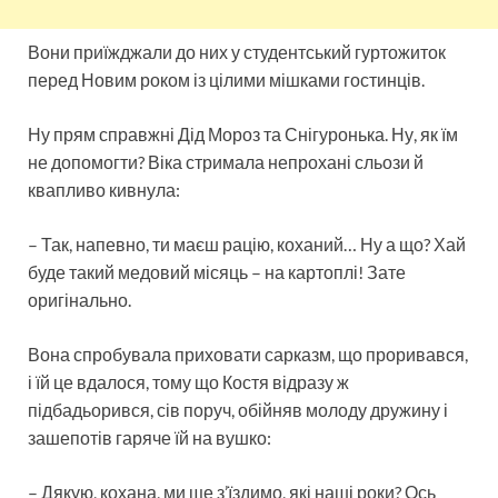
Вони приїжджали до них у студентський гуртожиток
перед Новим роком із цілими мішками гостинців.
Ну прям справжні Дід ​​Мороз та Снігуронька. Ну, як їм
не допомогти? Віка стримала непрохані сльози й
квапливо кивнула:
– Так, напевно, ти маєш рацію, коханий… Ну а що? Хай
буде такий медовий місяць – на картоплі! Зате
оригінально.
Вона спробувала приховати сарказм, що проривався,
і їй це вдалося, тому що Костя відразу ж
підбадьорився, сів поруч, обійняв молоду дружину і
зашепотів гаряче їй на вушко:
– Дякую, кохана, ми ще з’їздимо, які наші роки? Ось