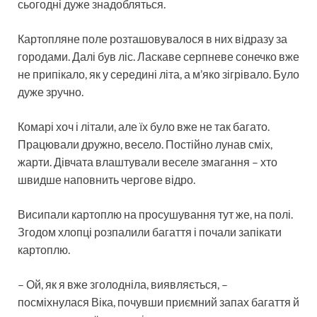
сьогодні дуже знадобляться.
Картопляне поле розташовувалося в них відразу за
городами. Далі був ліс. Ласкаве серпневе сонечко вже
не припікало, як у середині літа, а м’яко зігрівало. Було
дуже зручно.
Комарі хоч і літали, але їх було вже не так багато.
Працювали дружно, весело. Постійно лунав сміх,
жарти. Дівчата влаштували веселе змагання – хто
швидше наповнить чергове відро.
Висипали картоплю на просушування тут же, на полі.
Згодом хлопці розпалили багаття і почали запікати
картоплю.
– Ой, як я вже зголодніла, виявляється, –
посміхнулася Віка, почувши приємний запах багаття й