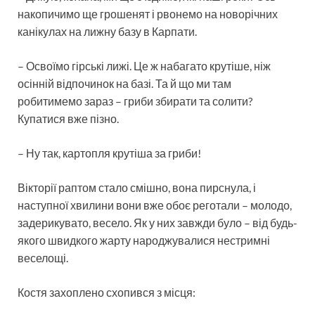
накопичимо ще грошенят і рвонемо на новорічних
канікулах на лижну базу в Карпати.
– Освоїмо гірські лижі. Це ж набагато крутіше, ніж
осінній відпочинок на базі. Та й що ми там
робитимемо зараз – гриби збирати та солити?
Купатися вже пізно.
– Ну так, картопля крутіша за гриби!
Вікторії раптом стало смішно, вона пирснула, і
наступної хвилини вони вже обоє реготали – молодо,
задерикувато, весело. Як у них завжди було – від будь-
якого швидкого жарту народжувалися нестримні
веселощі.
Костя захоплено схопився з місця: