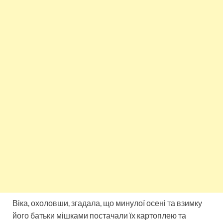
Віка, охоловши, згадала, що минулої осені та взимку
його батьки мішками постачали їх картоплею та