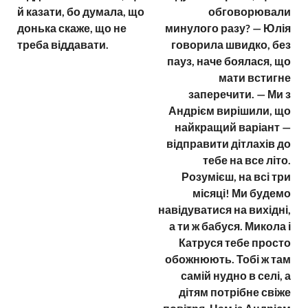
й казати, бо думала, що
обговорювали
донька скаже, що не
минулого разу? — Юлія
треба віддавати.
говорила швидко, без
пауз, наче боялася, що
мати встигне
заперечити. — Ми з
Андрієм вирішили, що
найкращий варіант —
відправити дітлахів до
тебе на все літо.
Розумієш, на всі три
місяці! Ми будемо
навідуватися на вихідні,
а ти ж бабуся. Микола і
Катруся тебе просто
обожнюють. Тобі ж там
самій нудно в селі, а
дітям потрібне свіже