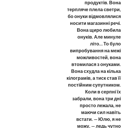
продуктів. Вона
терпляче плела светри,
бо онуки відмовлялися
носити магазинні речі.
Вона щиро любила
онуків. Але минуле
літо… То було
випробування на межі
можливостей, вона
втомилася з онуками.
Вона схудла на кілька
кілограмів, а тиск став її
постійним супутником.
Коли в серпні їх
забрали, вона три дні
просто лежала, не
маючи сил навіть
встати. — Юлю, я не
можу, — ледь чутно