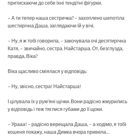
притискаючи до себе їхні тендітні фігурки.
– А ти тепер наша сестричка? – захоплено шепотіла
шестирічна Даша, заглядаючи їй у вічі.
– Ну, я ж тобі говорила, – закочувала очі десятирічна
Катя, – звичайно, сестра. Найстарша. От, безглузда,
правда, Віка?
Віка щасливо сміялася у відповідь:
– Ну, звісно, ​​сестра! Найстарша!
І цілувала їх у рум’яні щічки. Вони радісно жмурились
у відповідь і теж тяглися губами до її щоки.
– Урааа! – радісно верещала Даша, – а ходімо, я тобі
кошеня покажу, наша Димка вчора привела…