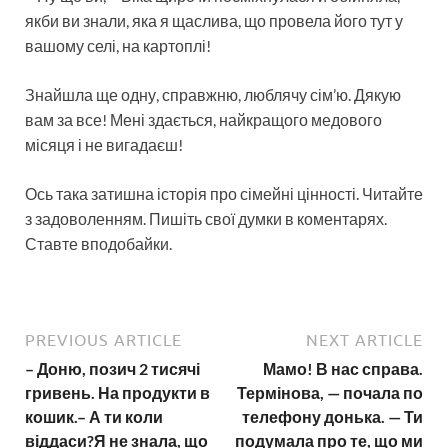
якби ви знали, яка я щаслива, що провела його тут у
вашому селі, на картоплі!
Знайшла ще одну, справжню, люблячу сім’ю. Дякую
вам за все! Мені здається, найкращого медового
місяця і не вигадаєш!
Ось така затишна історія про сімейні цінності. Читайте
з задоволенням. Пишіть свої думки в коментарях.
Ставте вподобайки.
PREVIOUS ARTICLE
NEXT ARTICLE
– Доню, позич 2 тисячі
Мамо! В нас справа.
гривень. На продукти в
Термінова, — почала по
кошик.– А ти коли
телефону донька. — Ти
віддаси?Я не знала, що
подумала про те, що ми