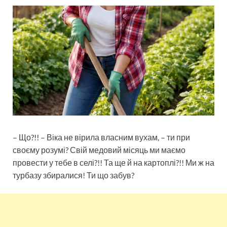
– Що?!! – Віка не вірила власним вухам, – ти при
своєму розумі? Свій медовий місяць ми маємо
провести у тебе в селі?!! Та ще й на картоплі?!! Ми ж на
турбазу збиралися! Ти що забув?