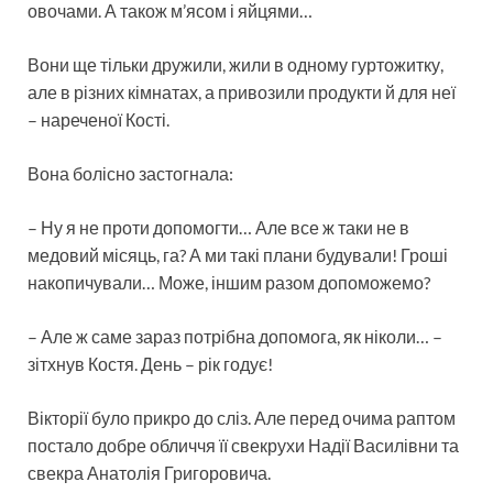
овочами. А також м’ясом і яйцями…
Вони ще тільки дружили, жили в одному гуртожитку,
але в різних кімнатах, а привозили продукти й для неї
– нареченої Кості.
Вона болісно застогнала:
– Ну я не проти допомогти… Але все ж таки не в
медовий місяць, га? А ми такі плани будували! Гроші
накопичували… Може, іншим разом допоможемо?
– Але ж саме зараз потрібна допомога, як ніколи… –
зітхнув Костя. День – рік годує!
Вікторії було прикро до сліз. Але перед очима раптом
постало добре обличчя її свекрухи Надії Василівни та
свекра Анатолія Григоровича.