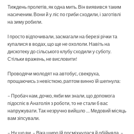
Тиждень пролетів, як одна мить. Він виявився таким
насиченим. Вони й у ліс по гриби сходили, і заготівлі
на зиму робили.
І просто відпочивали, засмагали на березі річки та
купалися в водах, що ще не охололи. Навіть на
дискотеку до сільського клубу сходили у суботу.
Стільки вражень, не висловити!
Проводячи молодят на автобус, свекруха,
прощаючись з невісткою, раптом винно їй шепнула:
– Пробач нам, дочко, якби ми знали, що допомога
підоспіє в Анатолія з роботи, то не стали б вас
напружувати. Так незручно вийшло … Медовий місяць
вам зіпсували.
– Ну що ви, – Віка щиро їй посміхнулася й обійняла, –