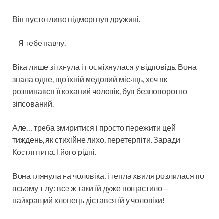
Він пустотливо підморгнув дружині.
– Я тебе навчу.
Віка лише зітхнула і посміхнулася у відповідь. Вона
знала одне, що їхній медовий місяць, хоч як
розпинався її коханий чоловік, був безповоротно
зіпсований.
Але… треба змиритися і просто пережити цей
тиждень, як стихійне лихо, перетерпіти. Заради
Костянтина. І його рідні.
Вона глянула на чоловіка, і тепла хвиля розлилася по
всьому тілу: все ж таки їй дуже пощастило –
найкращий хлопець дістався їй у чоловіки!