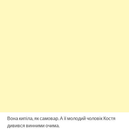
Вона кипіла, як самовар. А її молодий чоловік Костя
дивився винними очима.