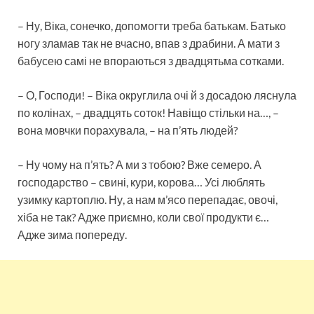
– Ну, Віка, сонечко, допомогти треба батькам. Батько
ногу зламав так не вчасно, впав з драбини. А мати з
бабусею самі не впораються з двадцятьма сотками.
– О, Господи! – Віка округлила очі й з досадою ляснула
по колінах, – двадцять соток! Навіщо стільки на…, –
вона мовчки порахувала, – на п’ять людей?
– Ну чому на п’ять? А ми з тобою? Вже семеро. А
господарство – свині, кури, корова… Усі люблять
узимку картоплю. Ну, а нам м’ясо перепадає, овочі,
хіба не так? Адже приємно, коли свої продукти є…
Адже зима попереду.