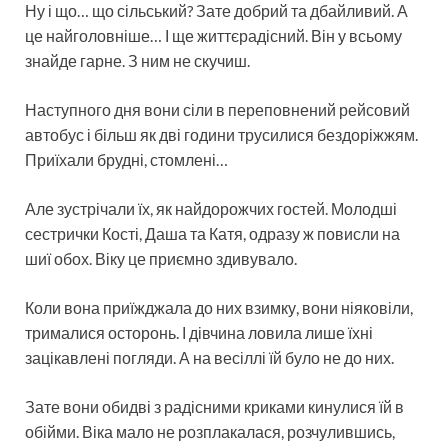
Ну і що… що сільський? Зате добрий та дбайливий. А
це найголовніше… І ще життєрадісний. Він у всьому
знайде гарне. З ним не скучиш.
Наступного дня вони сіли в переповнений рейсовий
автобус і більш як дві години трусилися бездоріжжям.
Приїхали брудні, стомлені…
Але зустрічали їх, як найдорожчих гостей. Молодші
сестрички Кості, Даша та Катя, одразу ж повисли на
шиї обох. Віку це приємно здивувало.
Коли вона приїжджала до них взимку, вони ніяковіли,
трималися осторонь. І дівчина ловила лише їхні
зацікавлені погляди. А на весіллі їй було не до них.
Зате вони обидві з радісними криками кинулися їй в
обійми. Віка мало не розплакалася, розчулившись,