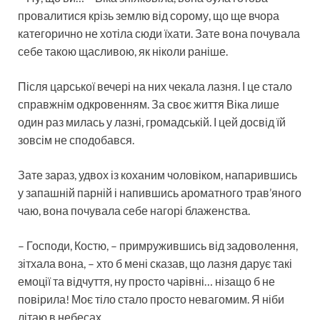
провалитися крізь землю від сорому, що ще вчора
категорично не хотіла сюди їхати. Зате вона почувала
себе такою щасливою, як ніколи раніше.
Після царської вечері на них чекала лазня. І це стало
справжнім одкровенням. За своє життя Віка лише
один раз милась у лазні, громадській. І цей досвід їй
зовсім не сподобався.
Зате зараз, удвох із коханим чоловіком, напарившись
у запашній парній і напившись ароматного трав’яного
чаю, вона почувала себе нагорі блаженства.
– Господи, Костю, – примружившись від задоволення,
зітхала вона, – хто б мені сказав, що лазня дарує такі
емоції та відчуття, ну просто чарівні… нізащо б не
повірила! Моє тіло стало просто невагомим. Я ніби
літаю в небесах.