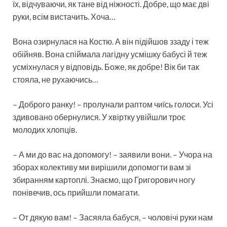
їх, відчуваючи, як тане від ніжності. Добре, що має дві
руки, всім вистачить. Хоча…
Вона озирнулася на Костю. А він підійшов ззаду і теж
обійняв. Вона спіймала лагідну усмішку бабусі й теж
усміхнулася у відповідь. Боже, як добре! Вік би так
стояла, не рухаючись…
– Доброго ранку! – пролунали раптом чиїсь голоси. Усі
здивовано обернулися. У хвіртку увійшли троє
молодих хлопців.
– А ми до вас на допомогу! – заявили вони. – Учора на
зборах колективу ми вирішили допомогти вам зі
збиранням картоплі. Знаємо, що Григорович ногу
понівечив, ось прийшли помагати.
– От дякую вам! – Засяяла бабуся, – чоловічі руки нам