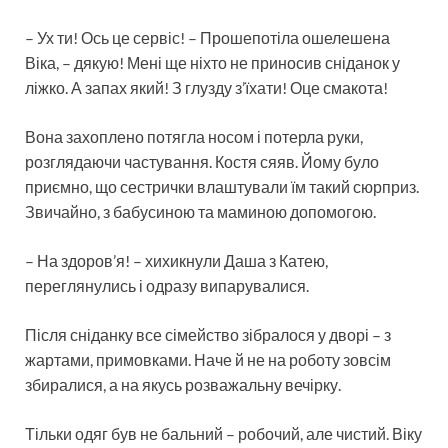
– Ух ти! Ось це сервіс! – Прошепотіла ошелешена
Віка, – дякую! Мені ще ніхто не приносив сніданок у
ліжко. А запах який! З глузду з’їхати! Оце смакота!
Вона захоплено потягла носом і потерла руки,
розглядаючи частування. Костя сяяв. Йому було
приємно, що сестрички влаштували їм такий сюрприз.
Звичайно, з бабусиною та маминою допомогою.
– На здоров’я! – хихикнули Даша з Катею,
переглянулись і одразу випарувалися.
Після сніданку все сімейство зібралося у дворі – з
жартами, примовками. Наче й не на роботу зовсім
збиралися, а на якусь розважальну вечірку.
Тільки одяг був не бальний – робочий, але чистий. Віку