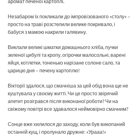
аромат печеної картоплі.
Незабаром їх покликали до імпровізованого «столу» –
просто на траві розстелили велике покривало, і
бабуся з мамою накрили галявину.
Виклали великі шматки домашнього хліба, пучки
зеленої цибулі та кропу, огірочки малосольні, варені
яйця, котлетки, тоненько нарізане солоне сало, та
царицю дня – печену картоплю!
Вікторії здалося, що смачніша за цей обід вона ще не
куштувала у своєму житті. Чи це просто звірячий
апетит розігрався після виконаної роботи? Чи на
свіжому повітрі все здавалося неймовірно смачним?
Сонце вже хилилося до заходу, коли був викопаний
останній кущ, і пролунало дружне: «Урааа!»