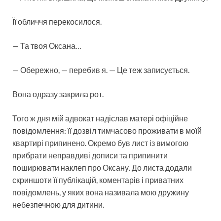
Її обличчя перекосилося.
— Та твоя Оксана…
— Обережно, — перебив я. — Це теж записується.
Вона одразу закрила рот.
Того ж дня мій адвокат надіслав матері офіційне
повідомлення: її дозвіл тимчасово проживати в моїй
квартирі припинено. Окремо був лист із вимогою
прибрати неправдиві дописи та припинити
поширювати наклеп про Оксану. До листа додали
скриншоти її публікацій, коментарів і приватних
повідомлень, у яких вона називала мою дружину
небезпечною для дитини.