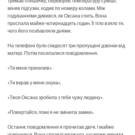
тримав пляшечку, перевіряв температуру суміші,
міняв підгузки, ходив по номеру колами. Між
годуваннями дивився, як Оксана спить. Вона
проспала майже чотирнадцять годин. Її тіло взяло те,
чого його позбавляли днями.
На телефоні було сімдесят три пропущені дзвінки від
матері. Потім посипалися повідомлення.
«Ти мене принизив».
«Ти вкрав у мене онука».
«Твоя Оксана зробила з тебе чужу людину».
«Повертайся, поки я не змінила замки».
Останнє повідомлення я прочитав двічі. І майже
усміхнувся. Вона справді вважала, що може змінити