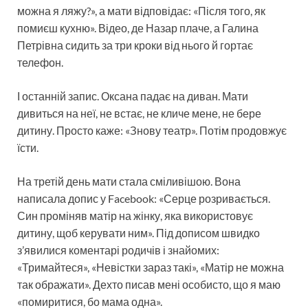
можна я ляжу?», а мати відповідає: «Після того, як
помиєш кухню». Відео, де Назар плаче, а Галина
Петрівна сидить за три кроки від нього й гортає
телефон.
І останній запис. Оксана падає на диван. Мати
дивиться на неї, не встає, не кличе мене, не бере
дитину. Просто каже: «Знову театр». Потім продовжує
їсти.
На третій день мати стала сміливішою. Вона
написала допис у Facebook: «Серце розривається.
Син проміняв матір на жінку, яка використовує
дитину, щоб керувати ним». Під дописом швидко
з’явилися коментарі родичів і знайомих:
«Тримайтеся», «Невістки зараз такі», «Матір не можна
так ображати». Дехто писав мені особисто, що я маю
«помиритися, бо мама одна».