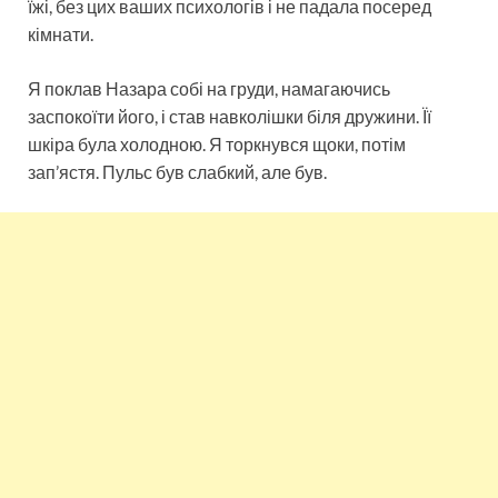
їжі, без цих ваших психологів і не падала посеред
кімнати.
Я поклав Назара собі на груди, намагаючись
заспокоїти його, і став навколішки біля дружини. Її
шкіра була холодною. Я торкнувся щоки, потім
зап’ястя. Пульс був слабкий, але був.