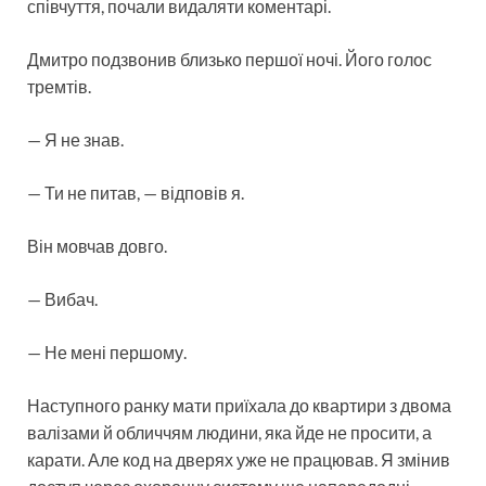
співчуття, почали видаляти коментарі.
Дмитро подзвонив близько першої ночі. Його голос
тремтів.
— Я не знав.
— Ти не питав, — відповів я.
Він мовчав довго.
— Вибач.
— Не мені першому.
Наступного ранку мати приїхала до квартири з двома
валізами й обличчям людини, яка йде не просити, а
карати. Але код на дверях уже не працював. Я змінив