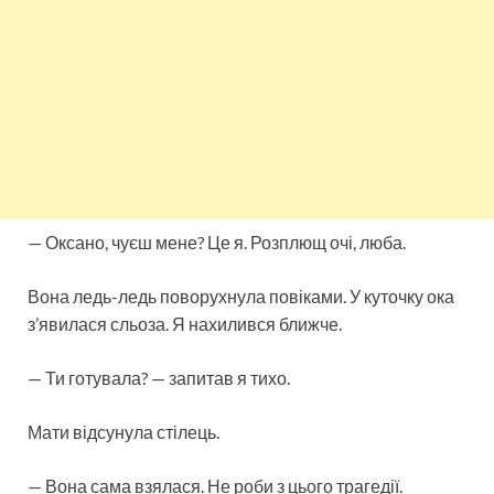
— Оксано, чуєш мене? Це я. Розплющ очі, люба.
Вона ледь-ледь поворухнула повіками. У куточку ока
з’явилася сльоза. Я нахилився ближче.
— Ти готувала? — запитав я тихо.
Мати відсунула стілець.
— Вона сама взялася. Не роби з цього трагедії.