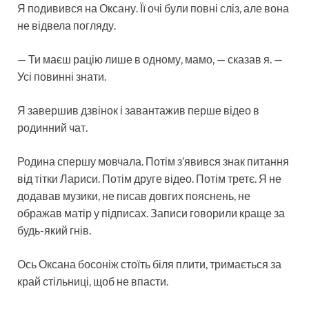
Я подивився на Оксану. Її очі були повні сліз, але вона
не відвела погляду.
— Ти маєш рацію лише в одному, мамо, — сказав я. —
Усі повинні знати.
Я завершив дзвінок і завантажив перше відео в
родинний чат.
Родина спершу мовчала. Потім з’явився знак питання
від тітки Лариси. Потім друге відео. Потім третє. Я не
додавав музики, не писав довгих пояснень, не
ображав матір у підписах. Записи говорили краще за
будь-який гнів.
Ось Оксана босоніж стоїть біля плити, тримається за
край стільниці, щоб не впасти.