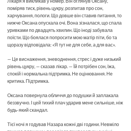
Лікаря я викликав у номер. Він оглянув Оксану,
поміряв тиск, рівень цукру, розпитав про сон,
харчування, пологи. Що довше він ставив питання, то
нижче Оксана опускала очі. Вона зізналася, що спала
уривками по двадцять хвилин. Що іноді забувала
поїсти. Що боялася попросити мою матір піти, бо та
щоразу відповідала: «Я тут не для себе, а для вас».
— Це виснаження, зневоднення, стрес і дуже низький
рівень цукру, — сказав лікар. — Їй потрібен сон, їжа,
спокій і нормальна підтримка. Не оцінювання. Не
критика. Підтримка.
Оксана повернула обличчя до подушки й заплакала
беззвучно. І цей тихий плач ударив мене сильніше, ніж
будь-який скандал.
Тієї ночі я годував Назара кожні дві години. Невміло