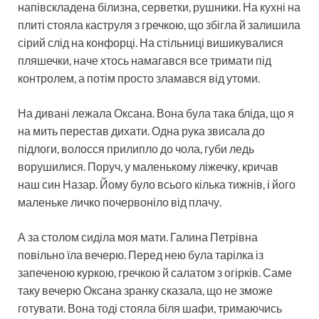
напівскладена білизна, серветки, рушники. На кухні на
плиті стояла каструля з гречкою, що збігла й залишила
сірий слід на конфорці. На стільниці вишикувалися
пляшечки, наче хтось намагався все тримати під
контролем, а потім просто зламався від утоми.
На дивані лежала Оксана. Вона була така бліда, що я
на мить перестав дихати. Одна рука звисала до
підлоги, волосся прилипло до чола, губи ледь
ворушилися. Поруч, у маленькому ліжечку, кричав
наш син Назар. Йому було всього кілька тижнів, і його
маленьке личко почервоніло від плачу.
А за столом сиділа моя мати. Галина Петрівна
повільно їла вечерю. Перед нею була тарілка із
запеченою куркою, гречкою й салатом з огірків. Саме
таку вечерю Оксана зранку сказала, що не зможе
готувати. Вона тоді стояла біля шафи, тримаючись