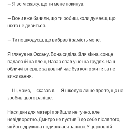
— Я всім скажу, що ти мене покинув.
— Вони вже бачили, що ти робиш, коли думаєш, що
ніхто не дивиться.
— Ти пошкодуєш, що вибрав її замість мене.
Я глянув на Оксану. Вона сиділа біля вікна, сонце
падало їй на плечі, Назар спав у неї на грудях. На її
обличчі вперше за довгий час був колір життя, а не
виживання.
— Ні, мамо, — сказав я. — Я шкодую лише про те, що не
зробив цього раніше.
Наслідки для матері прийшли не гучно, але
невідворотно. Дмитро не пустив її до себе після того,
як його дружина подивилася записи. У церковній