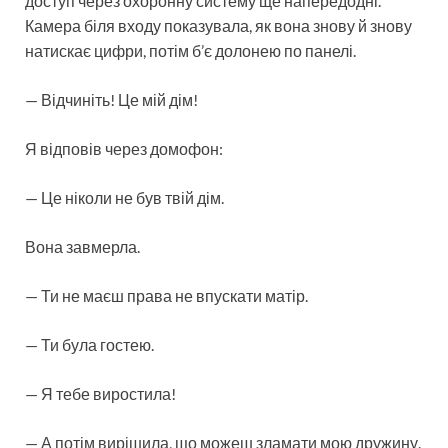
доступ через охоронну систему ще напередодні.
Камера біля входу показувала, як вона знову й знову
натискає цифри, потім б’є долонею по панелі.
— Відчиніть! Це мій дім!
Я відповів через домофон:
— Це ніколи не був твій дім.
Вона завмерла.
— Ти не маєш права не впускати матір.
— Ти була гостею.
— Я тебе виростила!
— А потім вирішила, що можеш зламати мою дружину.