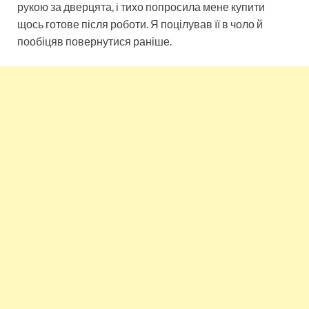
рукою за дверцята, і тихо попросила мене купити
щось готове після роботи. Я поцілував її в чоло й
пообіцяв повернутися раніше.