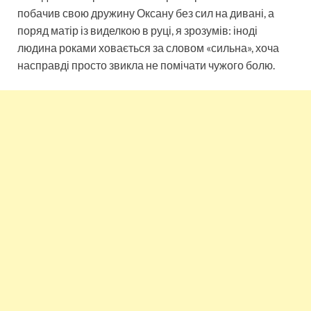
побачив свою дружину Оксану без сил на дивані, а
поряд матір із виделкою в руці, я зрозумів: іноді
людина роками ховається за словом «сильна», хоча
насправді просто звикла не помічати чужого болю.