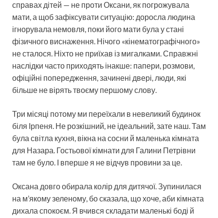
справах дітей — не проти Оксани, як погрожувала
мати, а щоб зафіксувати ситуацію: доросла людина
ігнорувала немовля, поки його мати була у стані
фізичного виснаження. Нічого «кінематографічного»
не сталося. Ніхто не приїхав із мигалками. Справжні
наслідки часто приходять інакше: папери, розмови,
офіційні попередження, зачинені двері, люди, які
більше не вірять твоєму першому слову.
Три місяці потому ми переїхали в невеликий будинок
біля Ірпеня. Не розкішний, не ідеальний, зате наш. Там
була світла кухня, вікна на сосни й маленька кімната
для Назара. Гостьової кімнати для Галини Петрівни
там не було. І вперше я не відчув провини за це.
Оксана довго обирала колір для дитячої. Зупинилася
на м’якому зеленому, бо сказала, що хоче, аби кімната
дихала спокоєм. Я вчився складати маленькі боді й