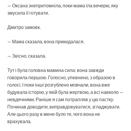
— Оксана знепритомніла, поки мама їла вечерю, яку
змусила її готувати.
Дмитро замовк.
— Мама сказала, вона прикидалася.
— Звісно, сказала.
Тут і була головна мамина сила: вона завжди
говорила першою. Голосно, упевнено, з образою в
голосі. І поки інші розгублено мовчали, вона вже
будувала історію, у якій була жертвою, а всі навколо —
невдячними. Раніше я сам потрапляв у цю пастку.
Починав доводити, виправдовуватися, згладжувати.
Але цього разу в мене було те, чого вона не
врахувала.