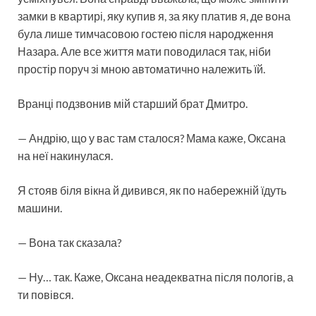
замки в квартирі, яку купив я, за яку платив я, де вона
була лише тимчасовою гостею після народження
Назара. Але все життя мати поводилася так, ніби
простір поруч зі мною автоматично належить їй.
Вранці подзвонив мій старший брат Дмитро.
— Андрію, що у вас там сталося? Мама каже, Оксана
на неї накинулася.
Я стояв біля вікна й дивився, як по набережній їдуть
машини.
— Вона так сказала?
— Ну… так. Каже, Оксана неадекватна після пологів, а
ти повівся.