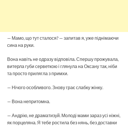
— Мамо, що тут сталося? — запитав я, уже піднімаючи
сина на руки.
Вона навіть не одразу відповіла. Спершу прожувала,
витерла губи серветкою і глянула на Оксану так, ніби
та просто прилягла з примхи.
— Нічого особливого. Знову грає слабку жінку.
— Вона непритомна.
— Андрію, не драматизуй. Молоді мами зараз усі ніжні,
як порцеляна. Я тебе ростила без нянь, без доставки