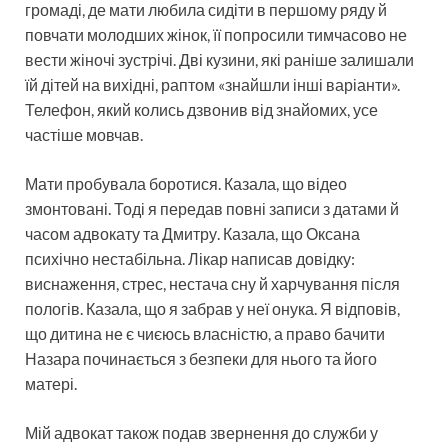
громаді, де мати любила сидіти в першому ряду й
повчати молодших жінок, її попросили тимчасово не
вести жіночі зустрічі. Дві кузини, які раніше залишали
їй дітей на вихідні, раптом «знайшли інші варіанти».
Телефон, який колись дзвонив від знайомих, усе
частіше мовчав.
Мати пробувала боротися. Казала, що відео
змонтовані. Тоді я передав повні записи з датами й
часом адвокату та Дмитру. Казала, що Оксана
психічно нестабільна. Лікар написав довідку:
виснаження, стрес, нестача сну й харчування після
пологів. Казала, що я забрав у неї онука. Я відповів,
що дитина не є чиєюсь власністю, а право бачити
Назара починається з безпеки для нього та його
матері.
Мій адвокат також подав звернення до служби у