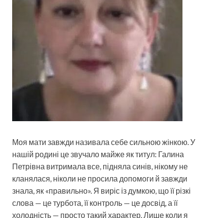
Моя мати завжди називала себе сильною жінкою. У
нашій родині це звучало майже як титул: Галина
Петрівна витримала все, підняла синів, нікому не
кланялася, ніколи не просила допомоги й завжди
знала, як «правильно». Я виріс із думкою, що її різкі
слова — це турбота, її контроль — це досвід, а її
холодність — просто такий характер. Лише коли я