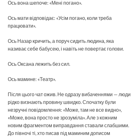
Ось вона шепоче: «Мені погано».
Ось мати відповідає: «Усім погано, коли треба
працювати».
Ось Назар кричить, а поруч сидить людина, яка
називає себе бабусею, і навіть не повертає голови.
Ось Оксана лежить без сил.
Ось мамине: «Театр».
Після цього чат ожив. Не одразу вибаченнями — люди
рідко визнають провину швидко. Спочатку були
незручні повідомлення: «Може, там не все видно»,
«Може, вона просто не зрозуміла». Але з кожним
новим фрагментом виправдання ставали слабшими.
До півночі ті, хто писав під маминим дописом