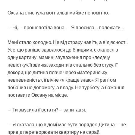
Оксана стиснула мої пальці майже непомітно.
— Ні, — прошепотіла вона. — Я просила… полежати…
Мені стало холодно. Не від страху навіть, а від ясності.
Усе, що раніше здавалося дрібницями, склалося в
одну картину: мамині зауваження про «ледачу
невістку», її звичка заходити в спальню без стуку, її
докори, що дитина плаче через «материнську
невпевненість», її вічне «я краще знаю». Я раптом
побачив не допомогу, а владу. Не турботу, а бажання
поставити Оксану на місце.
— Ти змусила її встати? — запитав я.
— Я сказала, що в домі має бути порядок. Дитина — не
привід перетворювати квартиру на сарай.