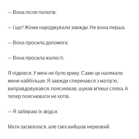
— Вона після пологів.
— І що? Жінки народжували завжди. Не вона перша.
— Вона просила допомоги.
— Вона просила жалості.
Я підвівся. У мені не було крику. Саме це налякало
мене найбільше. Я завжди сперечався з матір’ю,
виправдовувався, пояснював, шукав м’якші слова. А
тепер пояснювати не хотів.
— Я забираю їх звідси.
Мати засміялася, але сміх вийшов нервовий.