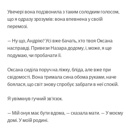
Увечері вона подзвонила з таким солодким голосом,
що я одразу зрозумів: вона впевнена у своїй
перемозі.
— Ну що, Андрію? Усі вже бачать, хто твоя Оксана
насправді. Привези Назара додому, і, може, я ще
подумаю, чи пробачати її.
Оксана сиділа поруч на ліжку, бліда, але вже при
свідомості. Вона тримала сина обома руками, наче
боялася, що світ знову спробує забрати в неї спокій.
Я увімкнув гучний зв’язок.
— Мій онук має бути вдома, — сказала мати. — У моєму
домі. У моїй родині.