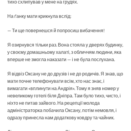
тихо схлипував у мене на грудях.
На ґанку мати крикнула вслід:
— Ти ще повернешся й попросиш вибачення!
Я озирнувся тільки раз. Вона стояла у дверях будинку,
у своєму домашньому халаті, з обличчям людини, яка
вперше не змогла наказати — і не була послухана.
Я відвіз Оксану не до друзів і не до родичів. Я знав, що
мати почне телефонувати всім, хто нас знає, і
вимагати «вплинути на Андрія». Тому я зняв номер у
невеликому готелі біля Дніпра. Там було тихо, чисто, і
ніхто не питав зайвого. На рецепції молода
адміністраторка побачила Оксану, потім немовля, і
одразу принесла нам додаткову ковдру та чайник.