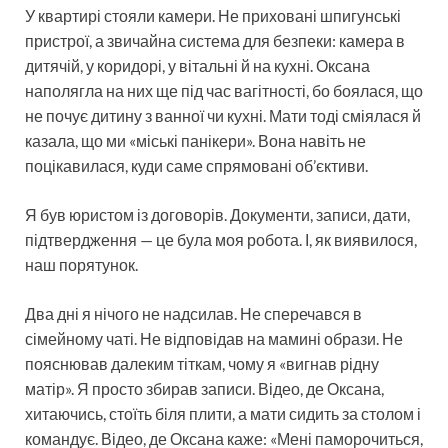
У квартирі стояли камери. Не приховані шпигунські
пристрої, а звичайна система для безпеки: камера в
дитячій, у коридорі, у вітальні й на кухні. Оксана
наполягла на них ще під час вагітності, бо боялася, що
не почує дитину з ванної чи кухні. Мати тоді сміялася й
казала, що ми «міські панікери». Вона навіть не
поцікавилася, куди саме спрямовані об’єктиви.
Я був юристом із договорів. Документи, записи, дати,
підтвердження — це була моя робота. І, як виявилося,
наш порятунок.
Два дні я нічого не надсилав. Не сперечався в
сімейному чаті. Не відповідав на мамині образи. Не
пояснював далеким тіткам, чому я «вигнав рідну
матір». Я просто збирав записи. Відео, де Оксана,
хитаючись, стоїть біля плити, а мати сидить за столом і
командує. Відео, де Оксана каже: «Мені паморочиться,