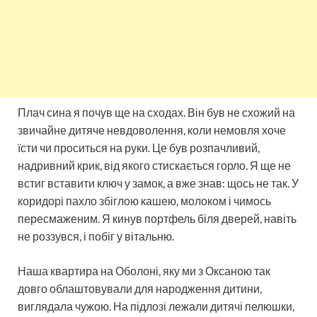
Плач сина я почув ще на сходах. Він був не схожий на
звичайне дитяче невдоволення, коли немовля хоче
їсти чи проситься на руки. Це був розпачливий,
надривний крик, від якого стискається горло. Я ще не
встиг вставити ключ у замок, а вже знав: щось не так. У
коридорі пахло збіглою кашею, молоком і чимось
пересмаженим. Я кинув портфель біля дверей, навіть
не роззувся, і побіг у вітальню.
Наша квартира на Оболоні, яку ми з Оксаною так
довго облаштовували для народження дитини,
виглядала чужою. На підлозі лежали дитячі пелюшки,