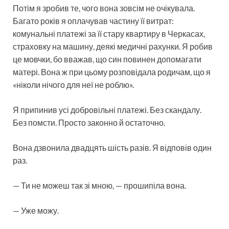
Потім я зробив те, чого вона зовсім не очікувала.
Багато років я оплачував частину її витрат:
комунальні платежі за її стару квартиру в Черкасах,
страховку на машину, деякі медичні рахунки. Я робив
це мовчки, бо вважав, що син повинен допомагати
матері. Вона ж при цьому розповідала родичам, що я
«ніколи нічого для неї не роблю».
Я припинив усі добровільні платежі. Без скандалу.
Без помсти. Просто законно й остаточно.
Вона дзвонила двадцять шість разів. Я відповів один
раз.
— Ти не можеш так зі мною, — прошипіла вона.
— Уже можу.