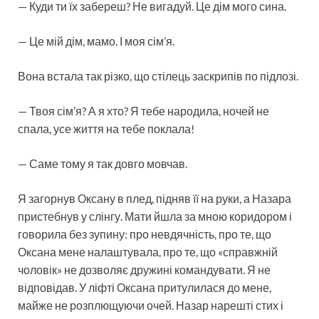
— Куди ти їх забереш? Не вигадуй. Це дім мого сина.
— Це мій дім, мамо. І моя сім’я.
Вона встала так різко, що стілець заскрипів по підлозі.
— Твоя сім’я? А я хто? Я тебе народила, ночей не
спала, усе життя на тебе поклала!
— Саме тому я так довго мовчав.
Я загорнув Оксану в плед, підняв її на руки, а Назара
пристебнув у слінгу. Мати йшла за мною коридором і
говорила без зупину: про невдячність, про те, що
Оксана мене налаштувала, про те, що «справжній
чоловік» не дозволяє дружині командувати. Я не
відповідав. У ліфті Оксана притулилася до мене,
майже не розплющуючи очей. Назар нарешті стих і