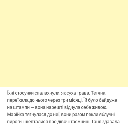
Їхні стосунки спалахнули, як суха трава. Тетяна
переїхала до нього через три місяці. Їй було байдуже
на штампи — вона нарешті відчула себе живою.
Марійка тягнулася до неї, вони разом пекли яблучні
пироги і шепталися про дівочі таємниці. Таня здавала