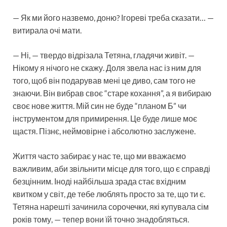
— Як ми його назвемо, доню? Ігореві треба сказати… —
витирала очі мати.
— Ні, — твердо відрізала Тетяна, гладячи живіт. —
Нікому я нічого не скажу. Доля звела нас із ним для
того, щоб він подарував мені це диво, сам того не
знаючи. Він вибрав своє “старе кохання”, а я вибираю
своє нове життя. Мій син не буде “планом Б” чи
інструментом для примирення. Це буде лише моє
щастя. Пізнє, неймовірне і абсолютно заслужене.
Життя часто забирає у нас те, що ми вважаємо
важливим, аби звільнити місце для того, що є справді
безцінним. Іноді найбільша зрада стає вхідним
квитком у світ, де тебе люблять просто за те, що ти є.
Тетяна нарешті зачинила сорочечки, які купувала сім
років тому, — тепер вони їй точно знадобляться.