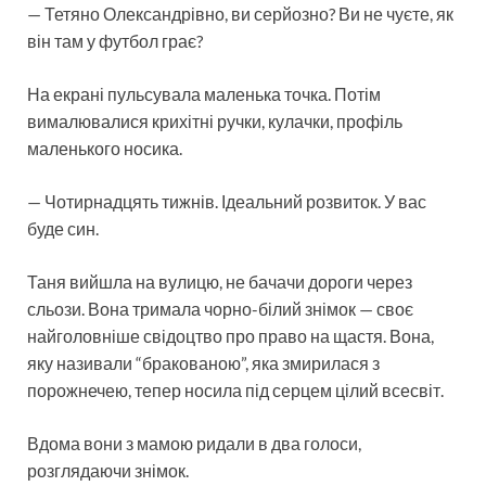
— Тетяно Олександрівно, ви серйозно? Ви не чуєте, як
він там у футбол грає?
На екрані пульсувала маленька точка. Потім
вималювалися крихітні ручки, кулачки, профіль
маленького носика.
— Чотирнадцять тижнів. Ідеальний розвиток. У вас
буде син.
Таня вийшла на вулицю, не бачачи дороги через
сльози. Вона тримала чорно-білий знімок — своє
найголовніше свідоцтво про право на щастя. Вона,
яку називали “бракованою”, яка змирилася з
порожнечею, тепер носила під серцем цілий всесвіт.
Вдома вони з мамою ридали в два голоси,
розглядаючи знімок.