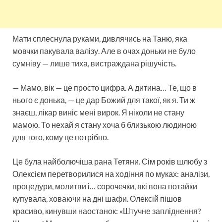
Мати сплеснула руками, дивлячись на Таню, яка
мовчки пакувала валізу. Але в очах доньки не було
сумніву — лише тиха, вистраждана рішучість.
— Мамо, вік — це просто цифра. А дитина… Те, що в
нього є донька, — це дар Божий для такої, як я. Ти ж
знаєш, лікар виніс мені вирок. Я ніколи не стану
мамою. То нехай я стану хоча б близькою людиною
для того, кому це потрібно.
Це була найболючіша рана Тетяни. Сім років шлюбу з
Олексієм перетворилися на ходіння по муках: аналізи,
процедури, молитви і… сорочечки, які вона потайки
купувала, ховаючи на дні шафи. Олексій пішов
красиво, кинувши наостанок: «Штучне запліднення?