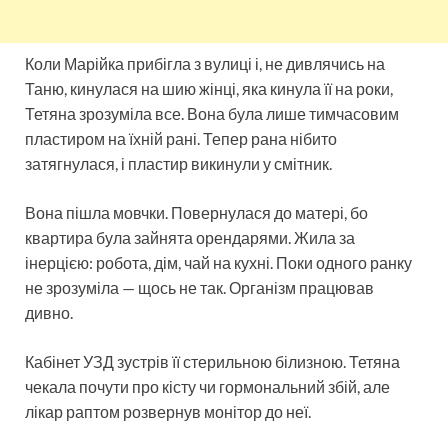
Коли Марійка прибігла з вулиці і, не дивлячись на
Таню, кинулася на шию жінці, яка кинула її на роки,
Тетяна зрозуміла все. Вона була лише тимчасовим
пластиром на їхній рані. Тепер рана нібито
затягнулася, і пластир викинули у смітник.
Вона пішла мовчки. Повернулася до матері, бо
квартира була зайнята орендарями. Жила за
інерцією: робота, дім, чай на кухні. Поки одного ранку
не зрозуміла — щось не так. Організм працював
дивно.
Кабінет УЗД зустрів її стерильною білизною. Тетяна
чекала почути про кісту чи гормональний збій, але
лікар раптом розвернув монітор до неї.