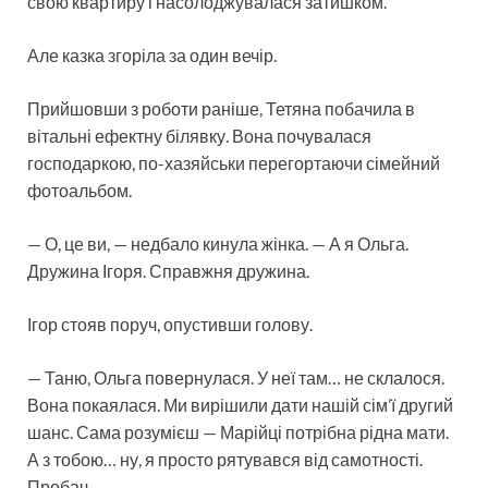
свою квартиру і насолоджувалася затишком.
Але казка згоріла за один вечір.
Прийшовши з роботи раніше, Тетяна побачила в
вітальні ефектну білявку. Вона почувалася
господаркою, по-хазяйськи перегортаючи сімейний
фотоальбом.
— О, це ви, — недбало кинула жінка. — А я Ольга.
Дружина Ігоря. Справжня дружина.
Ігор стояв поруч, опустивши голову.
— Таню, Ольга повернулася. У неї там… не склалося.
Вона покаялася. Ми вирішили дати нашій сім’ї другий
шанс. Сама розумієш — Марійці потрібна рідна мати.
А з тобою… ну, я просто рятувався від самотності.
Пробач.