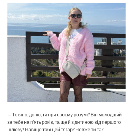
— Тетяно, доню, ти при своєму розумі? Він молодший
за тебе на п’ять років, та ще й з дитиною від першого
шлюбу! Навіщо тобі цей тягар? Невже ти так