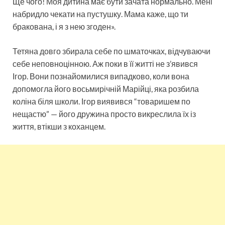
Ще чого! Моя дитина має бути зачата нормально. Мені
набридло чекати на пустушку. Мама каже, що ти
бракована, і я з нею згоден».
Тетяна довго збирала себе по шматочках, відчуваючи
себе неповноцінною. Аж поки в її житті не з’явився
Ігор. Вони познайомилися випадково, коли вона
допомогла його восьмирічній Марійці, яка розбила
коліна біля школи. Ігор виявився “товаришем по
нещастю” — його дружина просто викреслила їх із
життя, втікши з коханцем.