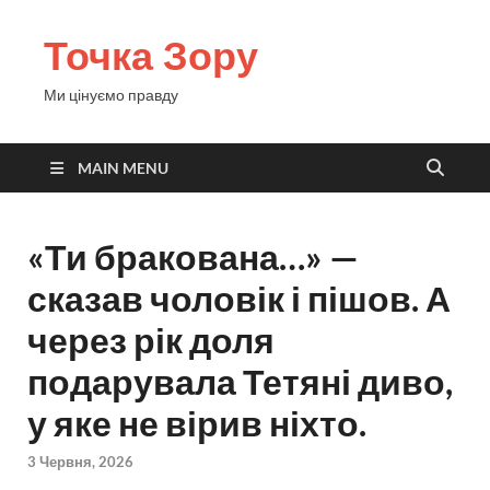
Точка Зору
Ми цінуємо правду
MAIN MENU
«Ти бракована…» —
сказав чоловік і пішов. А
через рік доля
подарувала Тетяні диво,
у яке не вірив ніхто.
3 Червня, 2026