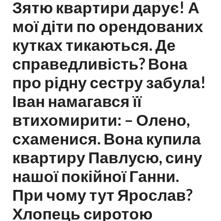
Зятю квартири дарує! А
мої діти по орендованих
кутках тикаються. Де
справедливість? Вона
про рідну сестру забула!
Іван намагався її
втихомирити: – Олено,
схаменися. Вона купила
квартиру Павлусю, сину
нашої покійної Ганни.
При чому тут Ярослав?
Хлопець сиротою