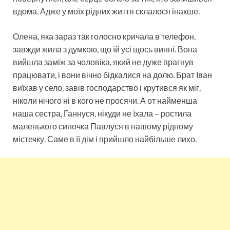
вдома. Адже у моїх рідних життя склалося інакше.
Олена, яка зараз так голосно кричала в телефон,
завжди жила з думкою, що їй усі щось винні. Вона
вийшла заміж за чоловіка, який не дуже прагнув
працювати, і вони вічно бідкалися на долю. Брат Іван
виїхав у село, завів господарство і крутився як міг,
ніколи нічого ні в кого не просячи. А от найменша
наша сестра, Ганнуся, нікуди не їхала – ростила
маленького синочка Павлуся в нашому рідному
містечку. Саме в її дім і прийшло найбільше лихо.