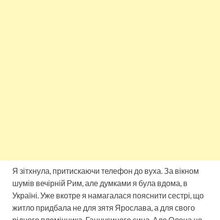
Я зітхнула, притискаючи телефон до вуха. За вікном
шумів вечірній Рим, але думками я була вдома, в
Україні. Уже вкотре я намагалася пояснити сестрі, що
житло придбала не для зятя Ярослава, а для свого
рідного племінника, Ганнусиного сина. Але Олена не