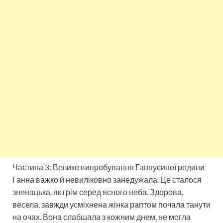
Частина 3: Велике випробування Ганнусиної родини
Ганна важко й невиліковно занедужала. Це сталося
зненацька, як грім серед ясного неба. Здорова,
весела, завжди усміхнена жінка раптом почала танути
на очах. Вона слабшала з кожним днем, не могла