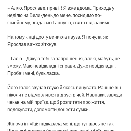
– Алло, Ярославе, привіт! Я вже вдома. Приходь у
неділю на Великдень до мене, посидимо по-
сімейному, згадаємо Ганнусю, свято відзначимо.
На тому кінці дроту виникла пауза. Я почула, як
Ярослав важко зітхнув.
– Галю… Дякую тобі за запрошення, але я, мабуть, не
зможу. Маю невідкладні справи. Дуже невідкладні.
Пробач мені, будь ласка.
Його голос звучав глухо й якось винувато. Раніше він
ніколи не відмовлявся від зустрічей. Навпаки, завжди
чекав на мій приїзд, щоб розпитати про життя,
подякувати, допомогти донести сумки.
Жіноча інтуїція підказала мені, що тут щось не так.
Щось змінилося в його житті, про що він боїться чи