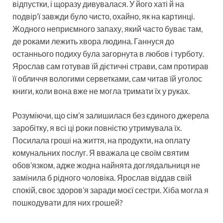
відпустки, і щоразу дивувалася. У його хаті й на
подвір’ї завжди було чисто, охайно, як на картинці.
Жодного неприємного запаху, який часто буває там,
де роками лежить хвора людина. Ганнуся до
останнього подиху була загорнута в любов і турботу.
Ярослав сам готував їй дієтичні страви, сам протирав
її обличчя вологими серветками, сам читав їй уголос
книги, коли вона вже не могла тримати їх у руках.
Розуміючи, що сім’я залишилася без єдиного джерела
заробітку, я всі ці роки повністю утримувала їх.
Посилала гроші на життя, на продукти, на оплату
комунальних послуг. Я вважала це своїм святим
обов’язком, адже жодна найнята доглядальниця не
замінила б рідного чоловіка. Ярослав віддав свій
спокій, своє здоров’я заради моєї сестри. Хіба могла я
пошкодувати для них грошей?