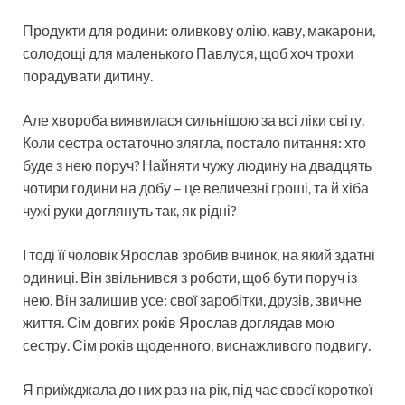
Продукти для родини: оливкову олію, каву, макарони,
солодощі для маленького Павлуся, щоб хоч трохи
порадувати дитину.
Але хвороба виявилася сильнішою за всі ліки світу.
Коли сестра остаточно злягла, постало питання: хто
буде з нею поруч? Найняти чужу людину на двадцять
чотири години на добу – це величезні гроші, та й хіба
чужі руки доглянуть так, як рідні?
І тоді її чоловік Ярослав зробив вчинок, на який здатні
одиниці. Він звільнився з роботи, щоб бути поруч із
нею. Він залишив усе: свої заробітки, друзів, звичне
життя. Сім довгих років Ярослав доглядав мою
сестру. Сім років щоденного, виснажливого подвигу.
Я приїжджала до них раз на рік, під час своєї короткої