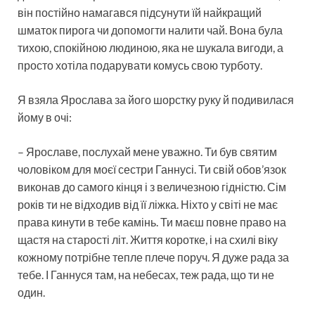
він постійно намагався підсунути їй найкращий
шматок пирога чи допомогти налити чай. Вона була
тихою, спокійною людиною, яка не шукала вигоди, а
просто хотіла подарувати комусь свою турботу.
Я взяла Ярослава за його шорстку руку й подивилася
йому в очі:
– Ярославе, послухай мене уважно. Ти був святим
чоловіком для моєї сестри Ганнусі. Ти свій обов’язок
виконав до самого кінця і з величезною гідністю. Сім
років ти не відходив від її ліжка. Ніхто у світі не має
права кинути в тебе камінь. Ти маєш повне право на
щастя на старості літ. Життя коротке, і на схилі віку
кожному потрібне тепле плече поруч. Я дуже рада за
тебе. І Ганнуся там, на небесах, теж рада, що ти не
один.