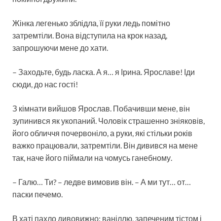
Жінка легенько зблідла, її руки ледь помітно
затремтіли. Вона відступила на крок назад,
запрошуючи мене до хати.
– Заходьте, будь ласка. А я… я Ірина. Ярославе! Іди
сюди, до нас гості!
З кімнати вийшов Ярослав. Побачивши мене, він
зупинився як укопаний. Чоловік страшенно зніяковів,
його обличчя почервоніло, а руки, які стільки років
важко працювали, затремтіли. Він дивився на мене
так, наче його піймали на чомусь ганебному.
– Галю… Ти? – ледве вимовив він. – А ми тут… от…
паски печемо.
В хаті пахло дивовижно: ваніллю, запеченим тістом і