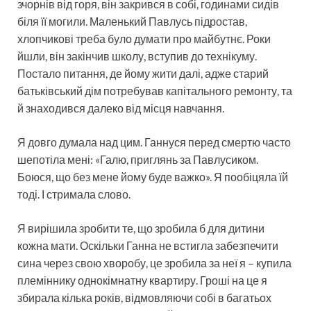
зчорнів від горя, він закрився в собі, годинами сидів
біля її могили. Маленький Павлусь підростав,
хлопчикові треба було думати про майбутнє. Роки
йшли, він закінчив школу, вступив до технікуму.
Постало питання, де йому жити далі, адже старий
батьківський дім потребував капітального ремонту, та
й знаходився далеко від місця навчання.
Я довго думала над цим. Ганнуся перед смертю часто
шепотіла мені: «Галю, приглянь за Павлусиком.
Боюся, що без мене йому буде важко». Я пообіцяла їй
тоді. І стримала слово.
Я вирішила зробити те, що зробила б для дитини
кожна мати. Оскільки Ганна не встигла забезпечити
сина через свою хворобу, це зробила за неї я – купила
племіннику однокімнатну квартиру. Гроші на це я
збирала кілька років, відмовляючи собі в багатьох