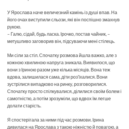
У Ярослава наче величезний камінь із душі впав. На
його очах виступили сльози, які він поспішно змахнув
рукою.
– Галю, сідай, будь ласка. Ірочко, постав чайник, –
метушливо заговорив він, підсуваючи мені стілець.
Ми сіли за стіл. Спочатку розмова йшла важко, але з
кожною хвилиною напруга зникала. Виявилося, що
вони з Іриною разом уже кілька місяців. Вона теж
вдова, залишилася сама, діти роз’їхалися. Вони
зустрілися випадково на ринку, розговорилися.
Спочатку просто спілкувалися, ділилися своїм болем і
самотністю, а потім зрозуміли, що вдвох їм легше
долати старість.
Я спостерігала за ними під час розмови. Ірина
дивилася на Ярослава з такою ніжністю й повагою, а