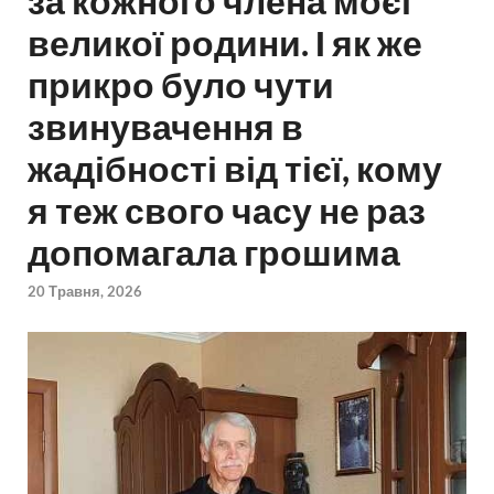
за кожного члена моєї
великої родини. І як же
прикро було чути
звинувачення в
жадібності від тієї, кому
я теж свого часу не раз
допомагала грошима
20 Травня, 2026