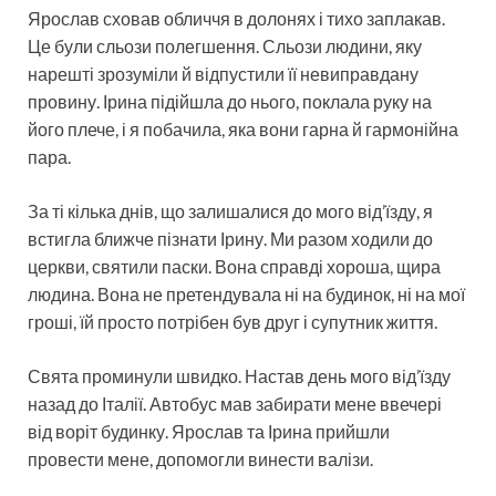
Ярослав сховав обличчя в долонях і тихо заплакав.
Це були сльози полегшення. Сльози людини, яку
нарешті зрозуміли й відпустили її невиправдану
провину. Ірина підійшла до нього, поклала руку на
його плече, і я побачила, яка вони гарна й гармонійна
пара.
За ті кілька днів, що залишалися до мого від’їзду, я
встигла ближче пізнати Ірину. Ми разом ходили до
церкви, святили паски. Вона справді хороша, щира
людина. Вона не претендувала ні на будинок, ні на мої
гроші, їй просто потрібен був друг і супутник життя.
Свята проминули швидко. Настав день мого від’їзду
назад до Італії. Автобус мав забирати мене ввечері
від воріт будинку. Ярослав та Ірина прийшли
провести мене, допомогли винести валізи.