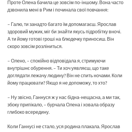
Проте Олена бачила це зовсім по-іншому. Вона часто
дзвонила мені в Рим і починала свої повчання:
– Галю, ти занадто багато їм допомагаєш. Ярослав
здоровий мужик, міг би знайти якусь підробітку вночі.
А ти йому готові гроші на блюдечку приносиш. Він
скоро зовсім розліниться.
– Олено, – спокійно відповідала я, стримуючи
внутрішнє обурення. – Ти хоч уявляєш, що таке
доглядати лежачу людину? Він не спить ночами. Коли
йому працювати? Якщо я не допоможу, то хто?
– Ну звісно, Ганнуся ж у нас бідна-нещасна, а ми так,
збоку припікало, – бурчала Олена і ховала образу
глибоко всередину.
Коли Ганнусі не стало, уся родина плакала. Ярослав