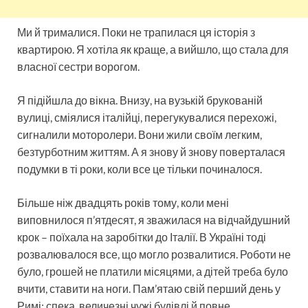
Ми й трималися. Поки не трапилася ця історія з
квартирою. Я хотіла як краще, а вийшло, що стала для
власної сестри ворогом.
Я підійшла до вікна. Внизу, на вузькій брукованій
вулиці, сміялися італійці, перегукувалися перехожі,
сигналили моторолери. Вони жили своїм легким,
безтурботним життям. А я знову й знову поверталася
подумки в ті роки, коли все це тільки починалося.
Більше ніж двадцять років тому, коли мені
виповнилося п’ятдесят, я зважилася на відчайдушний
крок – поїхала на заробітки до Італії. В Україні тоді
розвалювалося все, що могло розвалитися. Роботи не
було, грошей не платили місяцями, а дітей треба було
вчити, ставити на ноги. Пам’ятаю свій перший день у
Римі: спека, величезні чужі будівлі й повне