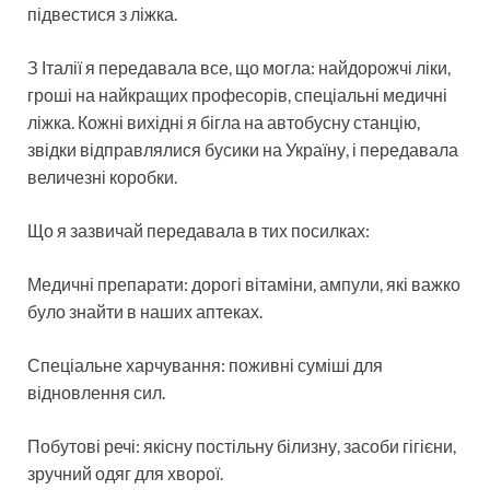
підвестися з ліжка.
З Італії я передавала все, що могла: найдорожчі ліки,
гроші на найкращих професорів, спеціальні медичні
ліжка. Кожні вихідні я бігла на автобусну станцію,
звідки відправлялися бусики на Україну, і передавала
величезні коробки.
Що я зазвичай передавала в тих посилках:
Медичні препарати: дорогі вітаміни, ампули, які важко
було знайти в наших аптеках.
Спеціальне харчування: поживні суміші для
відновлення сил.
Побутові речі: якісну постільну білизну, засоби гігієни,
зручний одяг для хворої.