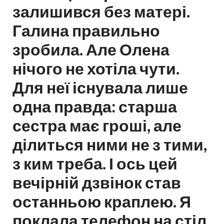
залишився без матері.
Галина правильно
зробила. Але Олена
нічого не хотіла чути.
Для неї існувала лише
одна правда: старша
сестра має гроші, але
ділиться ними не з тими,
з ким треба. І ось цей
вечірній дзвінок став
останньою краплею. Я
поклала телефон на стіл