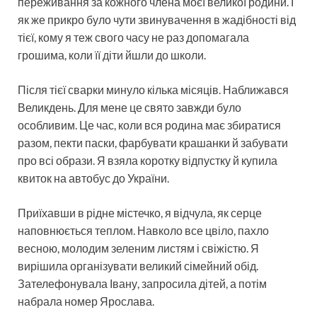
переживання за кожного члена моєї великої родини. І
як же прикро було чути звинувачення в жадібності від
тієї, кому я теж свого часу не раз допомагала
грошима, коли її діти йшли до школи.
Після тієї сварки минуло кілька місяців. Наближався
Великдень. Для мене це свято завжди було
особливим. Це час, коли вся родина має збиратися
разом, пекти паски, фарбувати крашанки й забувати
про всі образи. Я взяла коротку відпустку й купила
квиток на автобус до України.
Приїхавши в рідне містечко, я відчула, як серце
наповнюється теплом. Навколо все цвіло, пахло
весною, молодим зеленим листям і свіжістю. Я
вирішила організувати великий сімейний обід.
Зателефонувала Івану, запросила дітей, а потім
набрала номер Ярослава.