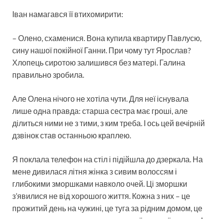
Іван намагався її втихомирити:
– Олено, схаменися. Вона купила квартиру Павлусю,
сину нашої покійної Ганни. При чому тут Ярослав?
Хлопець сиротою залишився без матері. Галина
правильно зробила.
Але Олена нічого не хотіла чути. Для неї існувала
лише одна правда: старша сестра має гроші, але
ділиться ними не з тими, з ким треба. І ось цей вечірній
дзвінок став останньою краплею.
Я поклала телефон на стіл і підійшла до дзеркала. На
мене дивилася літня жінка з сивим волоссям і
глибокими зморшками навколо очей. Ці зморшки
з’явилися не від хорошого життя. Кожна з них – це
прожитий день на чужині, це туга за рідним домом, це