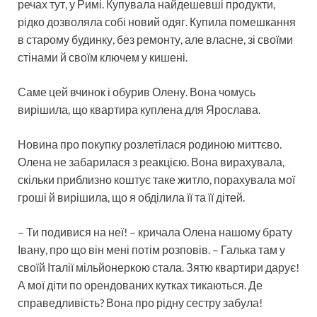
речах тут, у Римі. Купувала найдешевші продукти,
рідко дозволяла собі новий одяг. Купила помешкання
в старому будинку, без ремонту, але власне, зі своїми
стінами й своїм ключем у кишені.
Саме цей вчинок і обурив Олену. Вона чомусь
вирішила, що квартира куплена для Ярослава.
Новина про покупку розлетілася родиною миттєво.
Олена не забарилася з реакцією. Вона вирахувала,
скільки приблизно коштує таке житло, порахувала мої
гроші й вирішила, що я обділила її та її дітей.
– Ти подивися на неї! – кричала Олена нашому брату
Івану, про що він мені потім розповів. – Галька там у
своїй Італії мільйонеркою стала. Зятю квартири дарує!
А мої діти по орендованих кутках тикаються. Де
справедливість? Вона про рідну сестру забула!