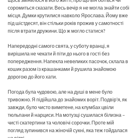
соромиться сказати. Весь вечір я не могла знайти собі
місця. Думки крутилися навколо Ярослава. Йому вже
під шістдесят, він стільки років прожив у самотності
після втрати дружини. Що ж могло статися?
Напередодні самого свята, у суботу вранці, я
вирішила не чекати й піти до нього в гості без
попередження. Напекла невеликих пасочок, склала в
кошик разом із крашанками й рушила знайомою
дорогою до його хати.
Погода була чудовою, але на душі в мене було
тривожно. Я підійшла до знайомих воріт. Подвір’я, як
завжди, було чисто виметене, на клумбах цвіли
тюльпани й нарциси. На мотузці сушилася білизна –
чисті скатертини та чоловічі сорочки. Проте мій
погляд зупинився на жіночій сукні, яка теж гойдалася
на вітрі.