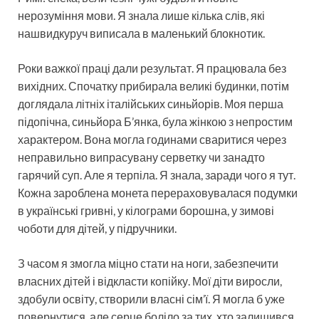
нерозуміння мови. Я знала лише кілька слів, які
нашвидкуруч виписала в маленький блокнотик.
Роки важкої праці дали результат. Я працювала без
вихідних. Спочатку прибирала великі будинки, потім
доглядала літніх італійських синьйорів. Моя перша
підопічна, синьйора Б’янка, була жінкою з непростим
характером. Вона могла годинами сваритися через
неправильно випрасувану серветку чи занадто
гарячий суп. Але я терпіла. Я знала, заради чого я тут.
Кожна зароблена монета перераховувалася подумки
в українські гривні, у кілограми борошна, у зимові
чоботи для дітей, у підручники.
З часом я змогла міцно стати на ноги, забезпечити
власних дітей і відкласти копійку. Мої діти виросли,
здобули освіту, створили власні сім’ї. Я могла б уже
повернутися, але серце боліло за тих, хто залишився