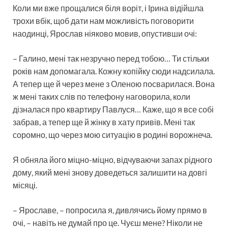
Коли ми вже прощалися біля воріт, і Ірина відійшла
трохи вбік, щоб дати нам можливість поговорити
наодинці, Ярослав ніяково мовив, опустивши очі:
– Галино, мені так незручно перед тобою… Ти стільки
років нам допомагала. Кожну копійку сюди надсилала.
А тепер ще й через мене з Оленою посварилася. Вона
ж мені таких слів по телефону наговорила, коли
дізналася про квартиру Павлуся… Каже, що я все собі
забрав, а тепер ще й жінку в хату привів. Мені так
соромно, що через мою ситуацію в родині ворожнеча.
Я обняла його міцно-міцно, відчуваючи запах рідного
дому, який мені знову доведеться залишити на довгі
місяці.
– Ярославе, – попросила я, дивлячись йому прямо в
очі, – навіть не думай про це. Чуєш мене? Ніколи не