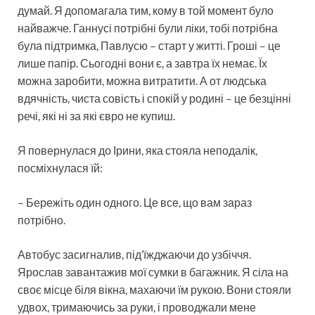
думай. Я допомагала тим, кому в той момент було
найважче. Ганнусі потрібні були ліки, тобі потрібна
була підтримка, Павлусю – старт у житті. Гроші – це
лише папір. Сьогодні вони є, а завтра їх немає. Їх
можна заробити, можна витратити. А от людська
вдячність, чиста совість і спокій у родині – це безцінні
речі, які ні за які євро не купиш.
Я повернулася до Ірини, яка стояла неподалік,
посміхнулася їй:
– Бережіть один одного. Це все, що вам зараз
потрібно.
Автобус засигналив, під’їжджаючи до узбіччя.
Ярослав завантажив мої сумки в багажник. Я сіла на
своє місце біля вікна, махаючи їм рукою. Вони стояли
удвох, тримаючись за руки, і проводжали мене