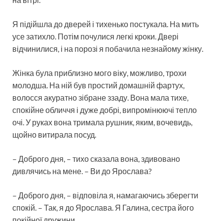
Я підійшла до дверей і тихенько постукала. На мить
усе затихло. Потім почулися легкі кроки. Двері
відчинилися, і на порозі я побачила незнайому жінку.
Жінка була приблизно мого віку, можливо, трохи
молодша. На ній був простий домашній фартух,
волосся акуратно зібране ззаду. Вона мала тихе,
спокійне обличчя і дуже добрі, випромінюючі тепло
очі. У руках вона тримала рушник, яким, вочевидь,
щойно витирала посуд.
– Доброго дня, – тихо сказала вона, здивовано
дивлячись на мене. – Ви до Ярослава?
– Доброго дня, – відповіла я, намагаючись зберегти
спокій. – Так, я до Ярослава. Я Галина, сестра його
покійної дружини.