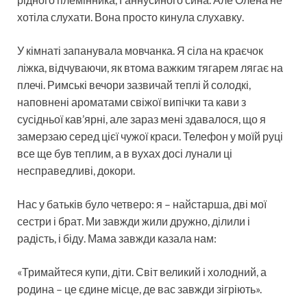
хотіла слухати. Вона просто кинула слухавку.
У кімнаті запанувала мовчанка. Я сіла на краєчок
ліжка, відчуваючи, як втома важким тягарем лягає на
плечі. Римські вечори зазвичай теплі й солодкі,
наповнені ароматами свіжої випічки та кави з
сусідньої кав’ярні, але зараз мені здавалося, що я
замерзаю серед цієї чужої краси. Телефон у моїй руці
все ще був теплим, а в вухах досі лунали ці
несправедливі, докори.
Нас у батьків було четверо: я – найстарша, дві мої
сестри і брат. Ми завжди жили дружно, ділили і
радість, і біду. Мама завжди казала нам:
«Тримайтеся купи, діти. Світ великий і холодний, а
родина – це єдине місце, де вас завжди зігріють».