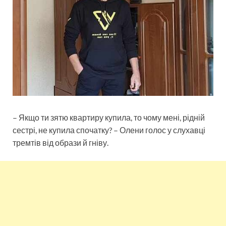
– Якщо ти зятю квартиру купила, то чому мені, рідній
сестрі, не купила спочатку? – Олени голос у слухавці
тремтів від образи й гніву.