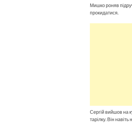
Мишко роняв підручн
прокидатися.
Сергій вийшов на к
тарілку. Він навіть 