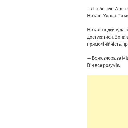
– Я тебе чую. Але т
Наташ. Удова. Ти м
Наталя відкинулася 
достукатися. Вона з
прямолінійність, пр
— Вона вчора за Мі
Він все розуміє.