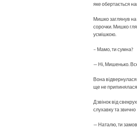
яке обертається на
Мишко заглянув на 
сорочки. Мишко гля
усмішкою.
– Мамо, ти сумна?
— Ні, Мишенько. Все
Вона відвернулася 
ще не припинялася
Дзвінок від свекрух
слухавку та звично
— Наталю, ти замов