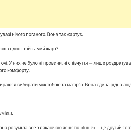
вазі нічого поганого. Вона так жартує.
оків один і той самий жарт?
 очі. У них не було ні провини, ні співчуття — лише роздратув
ного комфорту.
бираюся вибирати між тобою та матір’ю. Вона єдина рідна люди
умієш.
на розуміла все з лякаючою ясністю. «Інше» — це другий сорт