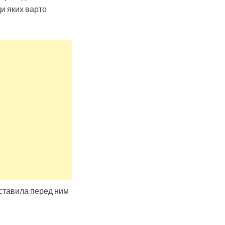
ди яких варто
оставила перед ним