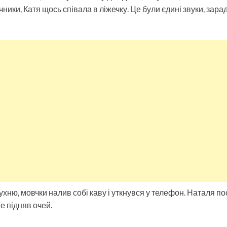
ики, Катя щось співала в ліжечку. Це були єдині звуки, зара
ухню, мовчки налив собі каву і уткнувся у телефон. Наталя п
не підняв очей.