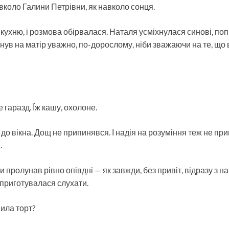
вколо Галини Петрівни, як навколо сонця.
кухню, і розмова обірвалася. Наталя усміхнулася синові, по
нув на матір уважно, по-дорослому, ніби зважаючи на те, що 
 гаразд. Їж кашу, охолоне.
до вікна. Дощ не припинявся. І надія на розуміння теж не пр
.
и пролунав рівно опівдні — як завжди, без привіт, відразу з н
 приготувалася слухати.
ила торт?