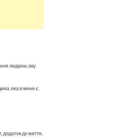
ання людини, яку
на, яка в мене є.
, додаток до життя,