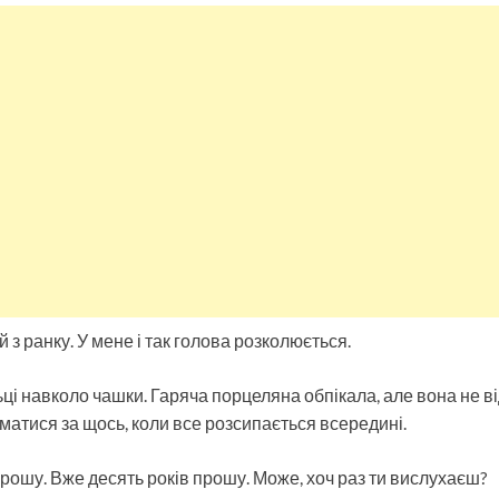
 з ранку. У мене і так голова розколюється.
ці навколо чашки. Гаряча порцеляна обпікала, але вона не ві
матися за щось, коли все розсипається всередині.
прошу. Вже десять років прошу. Може, хоч раз ти вислухаєш?