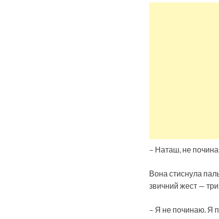
– Наташ, не починай
Вона стиснула паль
звичний жест — три
– Я не починаю. Я 