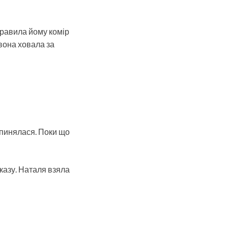
правила йому комір
вона ховала за
ипинялася. Поки що
аказу. Наталя взяла