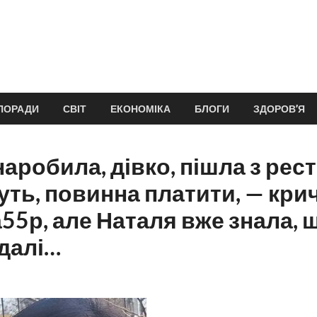
ПОРАДИ
СВІТ
ЕКОНОМІКА
БЛОГИ
ЗДОРОВ’Я
наробила, дівко, пішла з рес
буть, повинна платити, — кри
55р, але Наталя вже знала, 
далі…