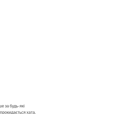
е за будь-які
 прокидається хата.