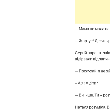
— Мама не мала на у
— Жартує? Десять р
Сергій нарешті звів
відірвали від звич
— Послухай, я не з
– А я? А діти?
— Ви інше. Ти ж роз
Наталя розуміла. Во