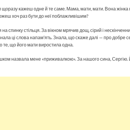
и щоразу кажеш одне й те саме. Мама, мати, мати. Вона жінка 
ожеш хоч раз бути до неї поблажливішим?
на спинку стільця. За вікном мрячив дощ, сірий і нескінченний,
нала ці слова напам’ять. Знала, що скаже далі — про добре с
о те, що його мати виростила одна.
шком назвала мене «приживалкою». За нашого сина, Сергію.