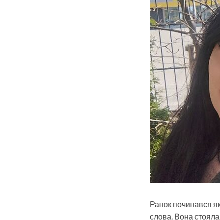
Ранок починався як
слова. Вона стояла 