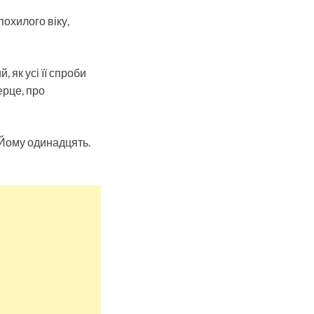
похилого віку,
 як усі її спроби
ерце, про
 Йому одинадцять.