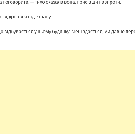
а поговорити, — тихо сказала вона, присівши навпроти.
е відірвався від екрану.
що відбувається у цьому будинку. Мені здається, ми давно пе