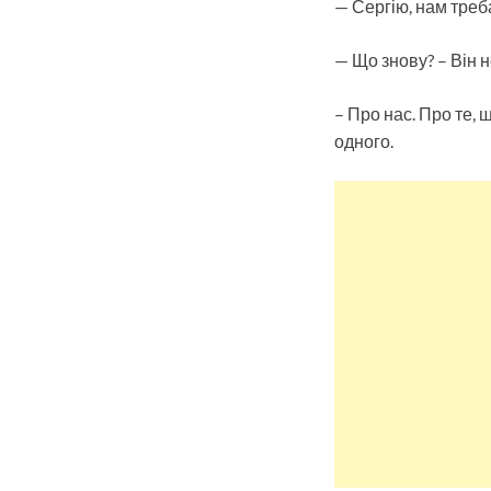
— Сергію, нам треб
— Що знову? – Він н
– Про нас. Про те, 
одного.