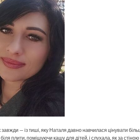
 завжди — із тиші, яку Наталя давно навчилася цінувати більш
біля плити, помішуючи кашу для дітей, і слухала, як за стіною