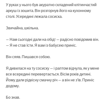
У руках у нього був акуратно складений клітинчастий
аркуш із зошита. Він розгорнув його на кухонному
столі. Усередині лежала сосиска.
Звичайна, шкільна.
— Нам сьогодні дали на обід! — радісно повідомив він.
— Я не став їсти. Я вам із бабусею приніс.
Він сяяв. Пишався собою.
Я дивилася на ту сосиску — і раптом відчула, як у мене
все всередині перевертається. Вісім років дитині.
Йому дали рідкісну смачну річ — а він не з’їв. Приніс
додому.
Бо знав.