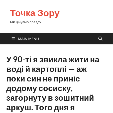
Точка Зору
Ми цінуємо правду
MAIN MENU
У 90-ті я звикла жити на
воді й картоплі — аж
поки син не приніс
додому сосиску,
загорнуту в зошитний
аркуш. Того дня я