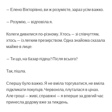
— Елено Вікторівно, ви ж розумієте, зараз усім важко.
— Розумію, — відповіла я.
Колеги дивилися по‑різному. Хтось — зі співчуттям,
хтось — із легким презирством. Одна знайома сказала
майже в лице:
— Ти що, на базар підеш? Після всього?
Так, пішла.
Спершу було важко. Я не вміла торгуватися, не вміла
підкликати покупців. Червоніла, плуталася в цінах.
Але гроші — живі, справжні — я вперше за довгий час
принесла додому вже за тиждень.