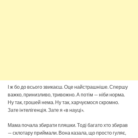
І ж бо до всього звикаєш. Оце найстрашніше. Спершу
важко, принизливо, тривожно. А потім — ніби норма.
Ну так, грошей нема. Ну так, харчуємося скромно.
Зате інтелігенція. Зате я «в науці».
Мама почала збирати пляшки. Тоді багато хто збирав
— склотару приймали. Вона казала, що просто гуляє,