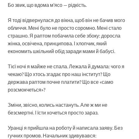
Бо звик, що вдома м’ясо — рідкість.
Я тоді відвернулася до вікна, щоб він не бачив мого
обличчя. Мені було не просто соромно. Мені стало
страшно. Я раптом побачила себе збоку: доросла
жінка, освічена, принципова. І хлопчик, який
економить шкільний обід заради мами й бабусі.
Тієї ночі я майже не спала. Лежала й думала: чого я
чекаю? Що хтось згадає про наш інститут? Що
держава раптом почне платити? Що все «само
розсмокчеться»?
Зміни, звісно, колись настануть. Але ж ми не
безсмертні. І їсти хочеться просто зараз.
Уранці я прийшла на роботу й написала заяву. Без
гучних промов. Начальник здивувався: