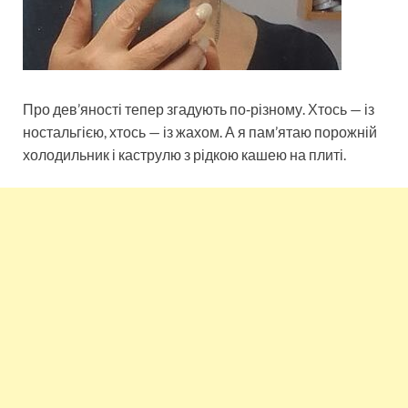
Про дев’яності тепер згадують по‑різному. Хтось — із
ностальгією, хтось — із жахом. А я пам’ятаю порожній
холодильник і каструлю з рідкою кашею на плиті.