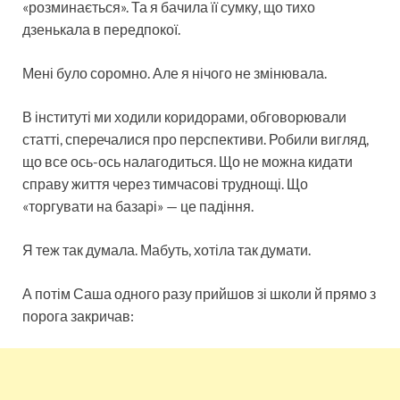
«розминається». Та я бачила її сумку, що тихо
дзенькала в передпокої.
Мені було соромно. Але я нічого не змінювала.
В інституті ми ходили коридорами, обговорювали
статті, сперечалися про перспективи. Робили вигляд,
що все ось-ось налагодиться. Що не можна кидати
справу життя через тимчасові труднощі. Що
«торгувати на базарі» — це падіння.
Я теж так думала. Мабуть, хотіла так думати.
А потім Саша одного разу прийшов зі школи й прямо з
порога закричав: