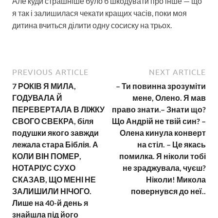
Але куди страшніше було б шкодувати про інше — що
я так і залишилася чекати кращих часів, поки моя
дитина вчиться ділити одну сосиску на трьох.
PREVIOUS ARTICLE
NEXT ARTICLE
7 РОКІВ Я МИЛА,
– Ти повинна зрозуміти
ГОДУВАЛА Й
мене, Олено. Я мав
ПЕРЕВЕРТАЛА В ЛІЖКУ
право знати.– Знати що?
СВОГО СВЕКРА, біля
Що Андрій не твій син? –
подушки якого завжди
Олена кинула конверт
лежала стара Біблія. А
на стіл. – Це якась
КОЛИ ВІН ПОМЕР,
помилка. Я ніколи тобі
НОТАРІУС СУХО
не зраджувала, чуєш?
СКАЗАВ, ЩО МЕНІ НЕ
Ніколи! Микола
ЗАЛИШИЛИ НІЧОГО.
повернувся до неї..
Лише на 40-й день я
знайшла під його