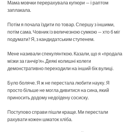
Мама мовчки перерахувала купюри — і раптом
заплакала.
Потім я почала їздити по товар. Спершу з іншими,
потім сама. Човник із величезною сумкою — хто б міг
подумати? Я, з кандидатським ступенем.
Мене називали спекулянткою. Казали, що я «продала
мізки за ганчір’я». Деякі колишні колеги
демонстративно переходили на інший бік вулиці.
Було боляче. Я ж не перестала любити науку. Я
просто більше не могла дивитися на сина, який
приносить додому недоїдену сосиску.
Поступово справи пішли краще. Ми перестали
рахувати кожен шматок хліба.