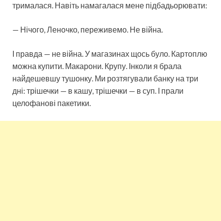
трималася. Навіть намагалася мене підбадьорювати:
— Нічого, Леночко, переживемо. Не війна.
І правда — не війна. У магазинах щось було. Картоплю
можна купити. Макарони. Крупу. Інколи я брала
найдешевшу тушонку. Ми розтягували банку на три
дні: трішечки — в кашу, трішечки — в суп. І прали
целофанові пакетики.