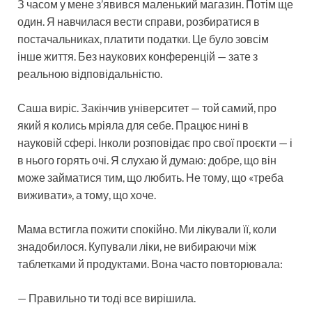
З часом у мене з’явився маленький магазин. Потім ще
один. Я навчилася вести справи, розбиратися в
постачальниках, платити податки. Це було зовсім
інше життя. Без наукових конференцій — зате з
реальною відповідальністю.
Саша виріс. Закінчив університет — той самий, про
який я колись мріяла для себе. Працює нині в
науковій сфері. Інколи розповідає про свої проєкти — і
в нього горять очі. Я слухаю й думаю: добре, що він
може займатися тим, що любить. Не тому, що «треба
виживати», а тому, що хоче.
Мама встигла пожити спокійно. Ми лікували її, коли
знадобилося. Купували ліки, не вибираючи між
таблетками й продуктами. Вона часто повторювала:
— Правильно ти тоді все вирішила.