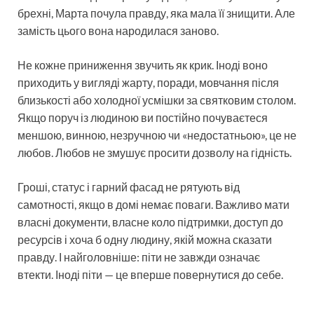
брехні, Марта почула правду, яка мала її знищити. Але
замість цього вона народилася заново.
Не кожне приниження звучить як крик. Іноді воно
приходить у вигляді жарту, поради, мовчання після
близькості або холодної усмішки за святковим столом.
Якщо поруч із людиною ви постійно почуваєтеся
меншою, винною, незручною чи «недостатньою», це не
любов. Любов не змушує просити дозволу на гідність.
Гроші, статус і гарний фасад не рятують від
самотності, якщо в домі немає поваги. Важливо мати
власні документи, власне коло підтримки, доступ до
ресурсів і хоча б одну людину, якій можна сказати
правду. І найголовніше: піти не завжди означає
втекти. Іноді піти — це вперше повернутися до себе.