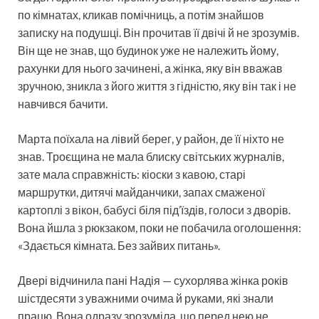
по кімнатах, кликав помічниць, а потім знайшов
записку на подушці. Він прочитав її двічі й не зрозумів.
Він ще не знав, що будинок уже не належить йому,
рахунки для нього зачинені, а жінка, яку він вважав
зручною, зникла з його життя з гідністю, яку він так і не
навчився бачити.
Марта поїхала на лівий берег, у район, де її ніхто не
знав. Троєщина не мала блиску світських журналів,
зате мала справжність: кіоски з кавою, старі
маршрутки, дитячі майданчики, запах смаженої
картоплі з вікон, бабусі біля під’їздів, голоси з дворів.
Вона йшла з рюкзаком, поки не побачила оголошення:
«Здається кімната. Без зайвих питань».
Двері відчинила пані Надія — сухорлява жінка років
шістдесяти з уважними очима й руками, які знали
працю. Вона одразу зрозуміла, що перед нею не