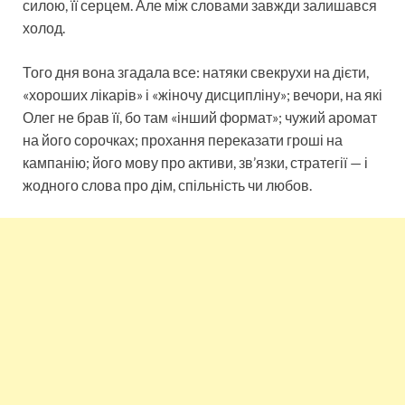
силою, її серцем. Але між словами завжди залишався
холод.
Того дня вона згадала все: натяки свекрухи на дієти,
«хороших лікарів» і «жіночу дисципліну»; вечори, на які
Олег не брав її, бо там «інший формат»; чужий аромат
на його сорочках; прохання переказати гроші на
кампанію; його мову про активи, зв’язки, стратегії — і
жодного слова про дім, спільність чи любов.