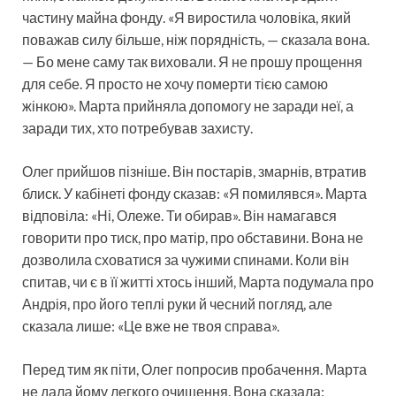
частину майна фонду. «Я виростила чоловіка, який
поважав силу більше, ніж порядність, — сказала вона.
— Бо мене саму так виховали. Я не прошу прощення
для себе. Я просто не хочу померти тією самою
жінкою». Марта прийняла допомогу не заради неї, а
заради тих, хто потребував захисту.
Олег прийшов пізніше. Він постарів, змарнів, втратив
блиск. У кабінеті фонду сказав: «Я помилявся». Марта
відповіла: «Ні, Олеже. Ти обирав». Він намагався
говорити про тиск, про матір, про обставини. Вона не
дозволила сховатися за чужими спинами. Коли він
спитав, чи є в її житті хтось інший, Марта подумала про
Андрія, про його теплі руки й чесний погляд, але
сказала лише: «Це вже не твоя справа».
Перед тим як піти, Олег попросив пробачення. Марта
не дала йому легкого очищення. Вона сказала: