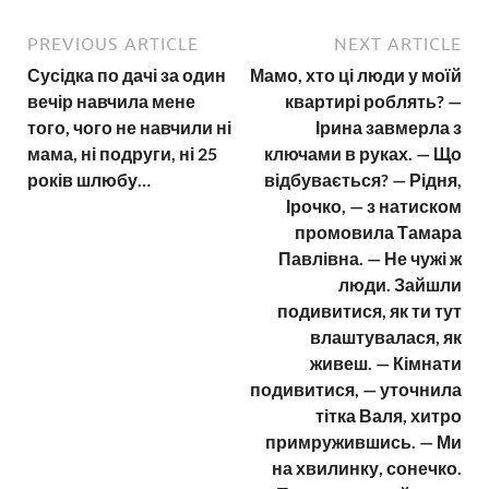
PREVIOUS ARTICLE
NEXT ARTICLE
Сусідка по дачі за один
Мамо, хто ці люди у моїй
вечір навчила мене
квартирі роблять? —
того, чого не навчили ні
Ірина завмерла з
мама, ні подруги, ні 25
ключами в руках. — Що
років шлюбу…
відбувається? — Рідня,
Ірочко, — з натиском
промовила Тамара
Павлівна. — Не чужі ж
люди. Зайшли
подивитися, як ти тут
влаштувалася, як
живеш. — Кімнати
подивитися, — уточнила
тітка Валя, хитро
примружившись. — Ми
на хвилинку, сонечко.