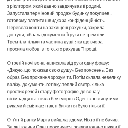
з рієлтором, який давно завдячував її родині.
Запустила терміновий продаж будинку покупцеві,
готовому платити швидко за конфіденційність.
Перевела кошти на захищені рахунки, закрила
доступи, зібрала документи. Її руки не тремтіли.
Тремтіла тільки та частина душі, яка ще вчора
просила любові в того, хто рахував її гроші.
О третій ночі вона написала від руки одну фразу:
«Дякую, що показав свою душу». Без пояснень. Без
образ. Без прохання зрозуміти. Потім склала невелику
валізу: документи, готівку, теплий светр, кілька
простих речей і стару фотографію, де вона у
вісімнадцять стояла біля моря в Одесі з розкинутими
руками й сміялася так, ніби життя було тільки її.
О п’ятій ранку Марта вийшла з дому. Ніхто її не бачив.
За дві години Олег прокинувся, роздратовано шукав її