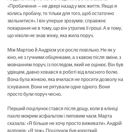
«Пробачення — не двері назад у моє життя. Якщо я
колись пробачу, то тільки для того, щоб остаточно
звільнитися». І він уперше зрозумів: справжнє
покарання не в тому, що він утратив її гроші. А в тому,
що ніколи не знав жінку, яка жила поруч.
Між Мартою й Андрієм усе росло повільно. Не як у
кіно, не з гучними обіцянками, а з кавою після зміни, з
мовчанням поруч, із поглядом, який не оцінює. Він був
удівцем, давно ховався в роботі від власного болю.
Вона була жінкою, яка вчилася не просити дозволу на
існування. Вони не рятували одне одного. Вони
просто були поруч чесно.
Перший поцілунок стався після дощу, коли в клініці
пахло мокрим асфальтом і липовим чаєм. Марта
сказала: «Я більше не хочу просто виживати». Андрій
відповів: «Я теж». Поцілунок був короткий,