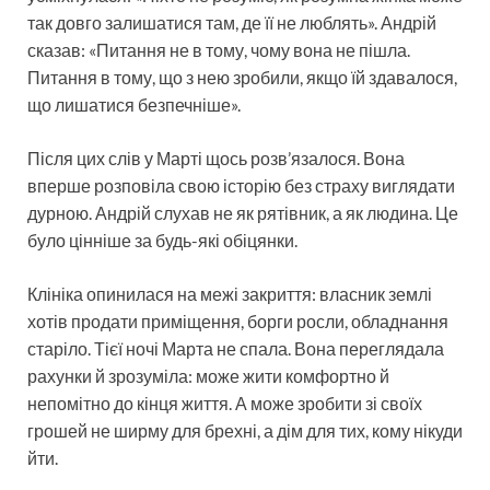
так довго залишатися там, де її не люблять». Андрій
сказав: «Питання не в тому, чому вона не пішла.
Питання в тому, що з нею зробили, якщо їй здавалося,
що лишатися безпечніше».
Після цих слів у Марті щось розв’язалося. Вона
вперше розповіла свою історію без страху виглядати
дурною. Андрій слухав не як рятівник, а як людина. Це
було цінніше за будь-які обіцянки.
Клініка опинилася на межі закриття: власник землі
хотів продати приміщення, борги росли, обладнання
старіло. Тієї ночі Марта не спала. Вона переглядала
рахунки й зрозуміла: може жити комфортно й
непомітно до кінця життя. А може зробити зі своїх
грошей не ширму для брехні, а дім для тих, кому нікуди
йти.