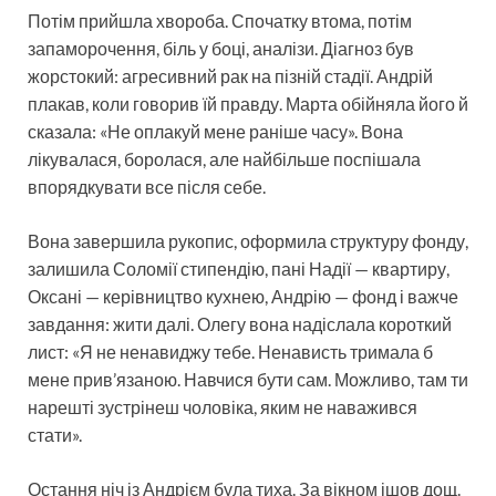
Потім прийшла хвороба. Спочатку втома, потім
запаморочення, біль у боці, аналізи. Діагноз був
жорстокий: агресивний рак на пізній стадії. Андрій
плакав, коли говорив їй правду. Марта обійняла його й
сказала: «Не оплакуй мене раніше часу». Вона
лікувалася, боролася, але найбільше поспішала
впорядкувати все після себе.
Вона завершила рукопис, оформила структуру фонду,
залишила Соломії стипендію, пані Надії — квартиру,
Оксані — керівництво кухнею, Андрію — фонд і важче
завдання: жити далі. Олегу вона надіслала короткий
лист: «Я не ненавиджу тебе. Ненависть тримала б
мене прив’язаною. Навчися бути сам. Можливо, там ти
нарешті зустрінеш чоловіка, яким не наважився
стати».
Остання ніч із Андрієм була тиха. За вікном ішов дощ.