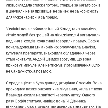
ліків, складала списки потреб. Уперше за багато років
її цінували не за прізвище, не за чек, не за корисність
для чужої кар’єри, а за працю.
У клініці вона побачила інший біль: дітей з анемією,
літніх людей без грошей на ліки, жінок, які вигадували
падіння зі сходів, хоча синці говорили правду. Софія
почала допомагати анонімно: оплачувала аналізи,
купувала препарати, знаходила обладнання через
старі контакти. Андрій швидко зрозумів, що вона
приховує минуле, але не тиснув. Його мовчання було
не байдужістю, а повагою.
Серед пацієнтів була дванадцятирічна Соломія. Вона
проходила важке онкологічне лікування, жила з тіткою
й завжди носила на зап’ясті червону нитку. Одного
разу Софія спитала, навіщо вона їй. Дівчинка
відповіла: «Мама казала, що червоне відганяє зло. Не