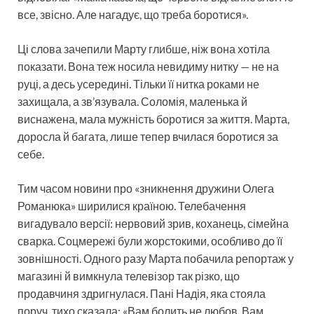
все, звісно. Але нагадує, що треба боротися».
Ці слова зачепили Марту глибше, ніж вона хотіла
показати. Вона теж носила невидиму нитку — не на
руці, а десь усередині. Тільки її нитка роками не
захищала, а зв’язувала. Соломія, маленька й
виснажена, мала мужність боротися за життя. Марта,
доросла й багата, лише тепер вчилася боротися за
себе.
Тим часом новини про «зникнення дружини Олега
Романюка» ширилися країною. Телебачення
вигадувало версії: нервовий зрив, коханець, сімейна
сварка. Соцмережі були жорстокими, особливо до її
зовнішності. Одного разу Марта побачила репортаж у
магазині й вимкнула телевізор так різко, що
продавчиня здригнулася. Пані Надія, яка стояла
поруч, тихо сказала: «Вам болить не любов. Вам