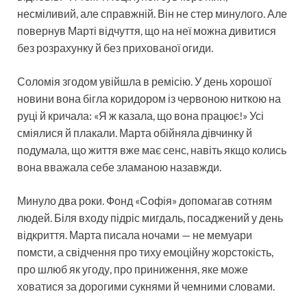
несміливий, але справжній. Він не стер минулого. Але
повернув Марті відчуття, що на неї можна дивитися
без розрахунку й без прихованої огиди.
Соломія згодом увійшла в ремісію. У день хорошої
новини вона бігла коридором із червоною ниткою на
руці й кричала: «Я ж казала, що вона працює!» Усі
сміялися й плакали. Марта обійняла дівчинку й
подумала, що життя вже має сенс, навіть якщо колись
вона вважала себе зламаною назавжди.
Минуло два роки. Фонд «Софія» допомагав сотням
людей. Біля входу підріс мигдаль, посаджений у день
відкриття. Марта писала ночами — не мемуари
помсти, а свідчення про тиху емоційну жорстокість,
про шлюб як угоду, про приниження, яке може
ховатися за дорогими сукнями й чемними словами.