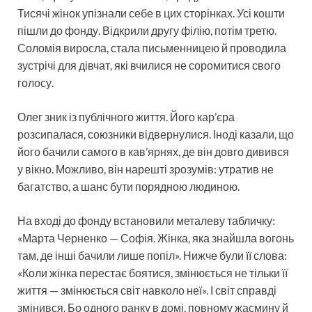
Тисячі жінок упізнали себе в цих сторінках. Усі кошти
пішли до фонду. Відкрили другу філію, потім третю.
Соломія виросла, стала письменницею й проводила
зустрічі для дівчат, які вчилися не соромитися свого
голосу.
Олег зник із публічного життя. Його кар’єра
розсипалася, союзники відвернулися. Іноді казали, що
його бачили самого в кав’ярнях, де він довго дивився
у вікно. Можливо, він нарешті зрозумів: утратив не
багатство, а шанс бути порядною людиною.
На вході до фонду встановили металеву табличку:
«Марта Черненко — Софія. Жінка, яка знайшла вогонь
там, де інші бачили лише попіл». Нижче були її слова:
«Коли жінка перестає боятися, змінюється не тільки її
життя — змінюється світ навколо неї». І світ справді
змінився. Бо одного ранку в домі, повному жасмину й