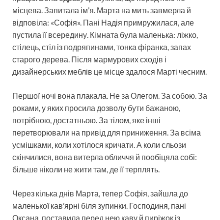
місцева. Запитала ім’я. Марта на мить завмерла й
відповіла: «Софія». Пані Надія примружилася, але
пустила її всередину. Кімната була маленька: ліжко,
стілець, стіл із подряпинами, тонка фіранка, запах
старого дерева. Після мармурових сходів і
дизайнерських меблів це місце здалося Марті чесним.
Першої ночі вона плакала. Не за Олегом. За собою. За
роками, у яких просила дозволу бути бажаною,
потрібною, достатньою. За тілом, яке інші
перетворювали на привід для приниження. За всіма
усмішками, коли хотілося кричати. А коли сльози
скінчилися, вона витерла обличчя й пообіцяла собі:
більше ніколи не жити там, де її терплять.
Через кілька днів Марта, тепер Софія, зайшла до
маленької кав’ярні біля зупинки. Господиня, пані
Оксана, поставила перед нею каву й пиріжок із