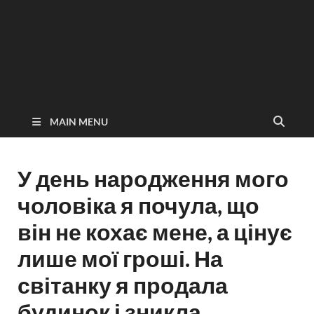
MAIN MENU
У день народження мого
чоловіка я почула, що
він не кохає мене, а цінує
лише мої гроші. На
світанку я продала
будинок і зникла,