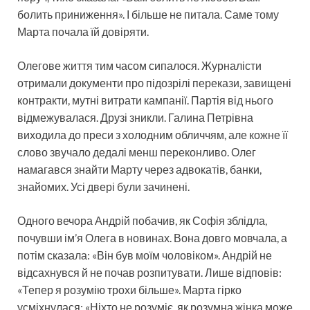
болить приниження». І більше не питала. Саме тому
Марта почала їй довіряти.
Олегове життя тим часом сипалося. Журналісти
отримали документи про підозрілі перекази, завищені
контракти, мутні витрати кампанії. Партія від нього
відмежувалася. Друзі зникли. Галина Петрівна
виходила до преси з холодним обличчям, але кожне її
слово звучало дедалі менш переконливо. Олег
намагався знайти Марту через адвокатів, банки,
знайомих. Усі двері були зачинені.
Одного вечора Андрій побачив, як Софія зблідла,
почувши ім’я Олега в новинах. Вона довго мовчала, а
потім сказала: «Він був моїм чоловіком». Андрій не
відсахнувся й не почав розпитувати. Лише відповів:
«Тепер я розумію трохи більше». Марта гірко
усміхнулася: «Ніхто не розуміє, як розумна жінка може