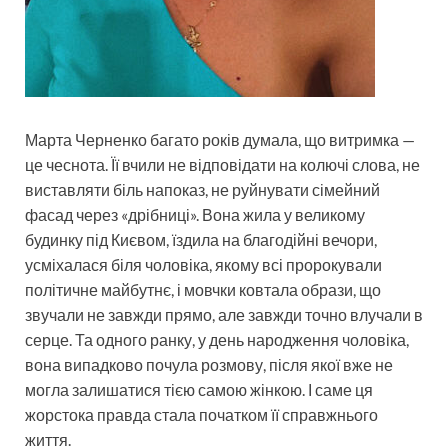
Марта Черненко багато років думала, що витримка —
це чеснота. Її вчили не відповідати на колючі слова, не
виставляти біль напоказ, не руйнувати сімейний
фасад через «дрібниці». Вона жила у великому
будинку під Києвом, їздила на благодійні вечори,
усміхалася біля чоловіка, якому всі пророкували
політичне майбутнє, і мовчки ковтала образи, що
звучали не завжди прямо, але завжди точно влучали в
серце. Та одного ранку, у день народження чоловіка,
вона випадково почула розмову, після якої вже не
могла залишатися тією самою жінкою. І саме ця
жорстока правда стала початком її справжнього
життя.