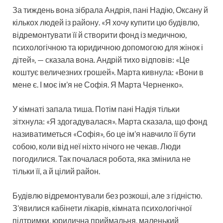
За тиждень вона зібрала Андрія, пані Надію, Оксану й
кількох людей із району. «Я хочу купити цю будівлю,
відремонтувати її й створити фонд із медичною,
психологічною та юридичною допомогою для жінок і
дітей», — сказала вона. Андрій тихо відповів: «Це
коштує величезних грошей». Марта кивнула: «Вони в
мене є. І моє ім’я не Софія. Я Марта Черненко».
У кімнаті запала тиша. Потім пані Надія тільки
зітхнула: «Я здогадувалася». Марта сказала, що фонд
називатиметься «Софія», бо це ім’я навчило її бути
собою, коли від неї ніхто нічого не чекав. Люди
погодилися. Так почалася робота, яка змінила не
тільки її, а й цілий район.
Будівлю відремонтували без розкоші, але з гідністю.
З’явилися кабінети лікарів, кімната психологічної
підтримки, юридична приймальня, маленький