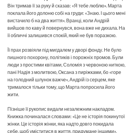
Він тримав її за руку й сказав: «Я тебе люблю». Марта
поклала його долоню собі на груди: «Знаю. І цього мені
вистачило б на два життя». Вранці, коли Андрій
вийшов по каву й повернувся, вона вже не дихала. На
її обличчі залишився спокій, який не був поразкою.
Її прах розвіяли під мигдалем у дворі фонду. Не було
пишного похорону, політиків і порожніх промов. Були
люди з простими квітами, Соломія з червоною ниткою,
пані Надія з молитвою, Оксана з пиріжками, бо «горе
на голодний шлунок важче», Андрій із серцем, яке
трималося тільки тому, що Марта попросила його
жити.
Пізніше її рукопис видали незалежним накладом.
Книжка починалася словами: «Це не історія покинутої
жінки. Це історія жінки, яка надто довго покидала
себе, щоб уміститися в життя, придумане іншими».