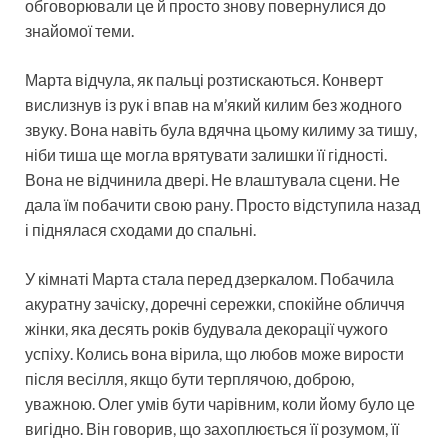
обговорювали це й просто знову повернулися до
знайомої теми.
Марта відчула, як пальці розтискаються. Конверт
вислизнув із рук і впав на м’який килим без жодного
звуку. Вона навіть була вдячна цьому килиму за тишу,
ніби тиша ще могла врятувати залишки її гідності.
Вона не відчинила двері. Не влаштувала сцени. Не
дала їм побачити свою рану. Просто відступила назад
і піднялася сходами до спальні.
У кімнаті Марта стала перед дзеркалом. Побачила
акуратну зачіску, доречні сережки, спокійне обличчя
жінки, яка десять років будувала декорації чужого
успіху. Колись вона вірила, що любов може вирости
після весілля, якщо бути терплячою, доброю,
уважною. Олег умів бути чарівним, коли йому було це
вигідно. Він говорив, що захоплюється її розумом, її