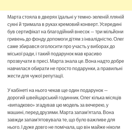
Марта стояла в дверях їдальні у темно-зеленій лляній
сукні й тримала в руках кремовий конверт. Усередині
був сертифікат на благодійний внесок — три мільйони
гривень до фонду допомоги дітям з інвалідністю. Олег
саме збирався оголосити про участь у виборах до
міської ради, і такий подарунок мав красиво
прозвучати в пресі. Марта знала це. Вона надто добре
навчилася обирати не просто подарунки, а правильні
жести для чужої репутації.
У кабінеті на нього чекав ще один подарунок —
дорогий швейцарський годинник. Олег кілька місяців
«випадково» згадував цю модель за вечерею, у
машині, перед друзями. Марта запам’ятала. Вона
завжди запам’ятовувала те, що було важливе для
нього. І дуже довго не помічала, що він майже ніколи