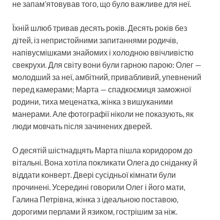
не запам’ятовував того, що було важливе для неї.
Їхній шлюб тривав десять років. Десять років без
дітей, із непристойними запитаннями родичів,
напівусмішками знайомих і холодною ввічливістю
свекрухи. Для світу вони були гарною парою: Олег —
молодший за неї, амбітний, привабливий, упевнений
перед камерами; Марта — спадкоємиця заможної
родини, тиха меценатка, жінка з вишуканими
манерами. Але фотографії ніколи не показують, як
люди мовчать після зачинених дверей.
О десятій шістнадцять Марта пішла коридором до
вітальні. Вона хотіла покликати Олега до сніданку й
віддати конверт. Двері сусідньої кімнати були
прочинені. Усередині говорили Олег і його мати,
Галина Петрівна, жінка з ідеальною поставою,
дорогими перлами й язиком, гострішим за ніж.