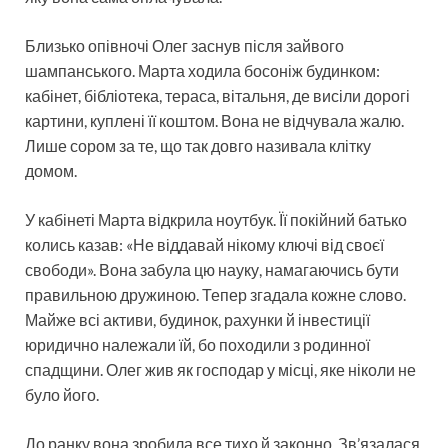
Близько опівночі Олег заснув після зайвого
шампанського. Марта ходила босоніж будинком:
кабінет, бібліотека, тераса, вітальня, де висіли дорогі
картини, куплені її коштом. Вона не відчувала жалю.
Лише сором за те, що так довго називала клітку
домом.
У кабінеті Марта відкрила ноутбук. Її покійний батько
колись казав: «Не віддавай нікому ключі від своєї
свободи». Вона забула цю науку, намагаючись бути
правильною дружиною. Тепер згадала кожне слово.
Майже всі активи, будинок, рахунки й інвестиції
юридично належали їй, бо походили з родинної
спадщини. Олег жив як господар у місці, яке ніколи не
було його.
До ранку вона зробила все тихо й законно. Зв’язалася