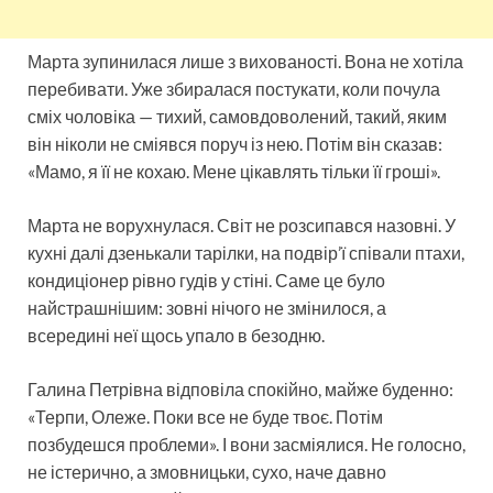
Марта зупинилася лише з вихованості. Вона не хотіла
перебивати. Уже збиралася постукати, коли почула
сміх чоловіка — тихий, самовдоволений, такий, яким
він ніколи не сміявся поруч із нею. Потім він сказав:
«Мамо, я її не кохаю. Мене цікавлять тільки її гроші».
Марта не ворухнулася. Світ не розсипався назовні. У
кухні далі дзенькали тарілки, на подвір’ї співали птахи,
кондиціонер рівно гудів у стіні. Саме це було
найстрашнішим: зовні нічого не змінилося, а
всередині неї щось упало в безодню.
Галина Петрівна відповіла спокійно, майже буденно:
«Терпи, Олеже. Поки все не буде твоє. Потім
позбудешся проблеми». І вони засміялися. Не голосно,
не істерично, а змовницьки, сухо, наче давно