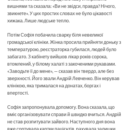
вишнями та сказала: «Ви не звідси, правда? Нічого,
звикнете». У цих простих словах не було цікавості
хижака. Лише людське тепло.
Потім Софія побачила сварку біля невеликої
громадської клініки. Жінка просила прийняти доньку з
температурою, реєстраторка губилася, людей було
забагато. З кабінету вийшов лікар років сорока,
втомлений, у білому халаті з закоченими рукавами.
«Заводьте її до мене», — сказав він твердо, але без
зверхності. Його звали Андрій Левченко. Він керував
клінікою, яка трималася на донатах, боргах і
впертості.
Софія запропонувала допомогу. Вона сказала, що
вміє організовувати справи й швидко вчиться. Андрій
не став розпитувати зайвого. Наступного дня вона
вже сортувала картки пацієнтів, рахувала залишки