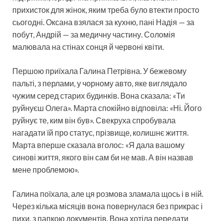
прихисток для жінок, яким треба було втекти просто
сьогодні. Оксана взялася за кухню, пані Надія — за
побут, Андрій — за медичну частину. Соломія
малювала на стінах сонця й червоні квіти.
Першою приїхала Галина Петрівна. У бежевому
пальті, з перлами, у чорному авто, яке виглядало
чужим серед старих будинків. Вона сказала: «Ти
руйнуєш Олега». Марта спокійно відповіла: «Ні. Його
руйнує те, ким він був». Свекруха спробувала
нагадати їй про статус, прізвище, колишнє життя.
Марта вперше сказала вголос: «Я дала вашому
синові життя, якого він сам би не мав. А він назвав
мене проблемою».
Галина поїхала, але ця розмова зламала щось і в ній.
Через кілька місяців вона повернулася без прикрас і
пихи, з папкою документів. Вона хотіла передати