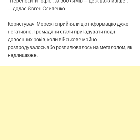
“Переносити “офіс”, за 300 лямів — це ж важливіше”,
— додає Євген Осипенко.
Користувачі Мережі сприйняли цю інформацію дуже
негативно. Громадяни стали пригадувати події
довоєнних років, коли військове майно
розпродувалось або розпилювалось на металолом, як
надлишкове.