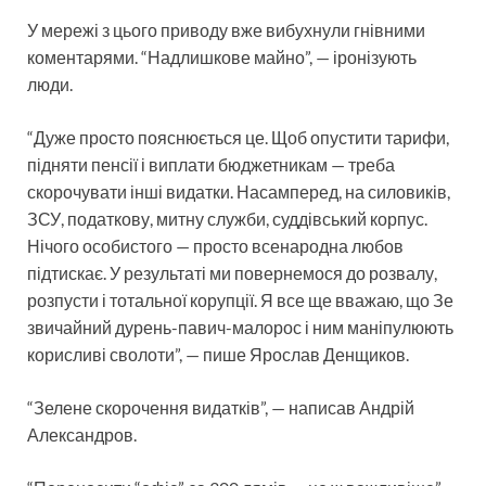
У мережі з цього приводу вже вибухнули гнівними
коментарями. “Надлишкове майно”, — іронізують
люди.
“Дуже просто пояснюється це. Щоб опустити тарифи,
підняти пенсії і виплати бюджетникам — треба
скорочувати інші видатки. Насамперед, на силовиків,
ЗСУ, податкову, митну служби, суддівський корпус.
Нічого особистого — просто всенародна любов
підтискає. У результаті ми повернемося до розвалу,
розпусти і тотальної корупції. Я все ще вважаю, що Зе
звичайний дурень-павич-малорос і ним маніпулюють
корисливі сволоти”, — пише Ярослав Денщиков.
“Зелене скорочення видатків”, — написав Андрій
Александров.