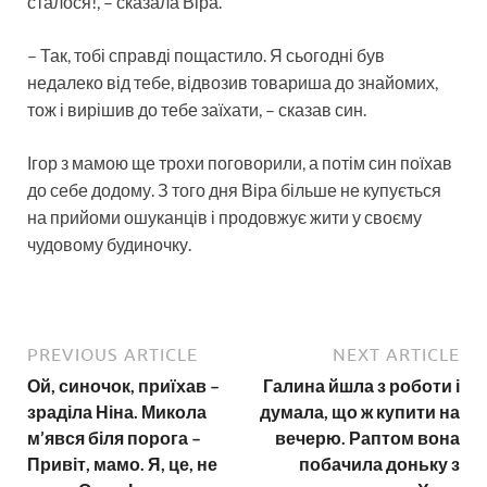
сталося!, – сказала Віра.
– Так, тобі справді пощастило. Я сьогодні був
недалеко від тебе, відвозив товариша до знайомих,
тож і вирішив до тебе заїхати, – сказав син.
Ігор з мамою ще трохи поговорили, а потім син поїхав
до себе додому. З того дня Віра більше не купується
на прийоми ошуканців і продовжує жити у своєму
чудовому будиночку.
PREVIOUS ARTICLE
NEXT ARTICLE
Ой, синочок, приїхав –
Галина йшла з роботи і
зраділа Ніна. Микола
думала, що ж купити на
м’явся біля порога –
вечерю. Раптом вона
Привіт, мамо. Я, це, не
побачила доньку з