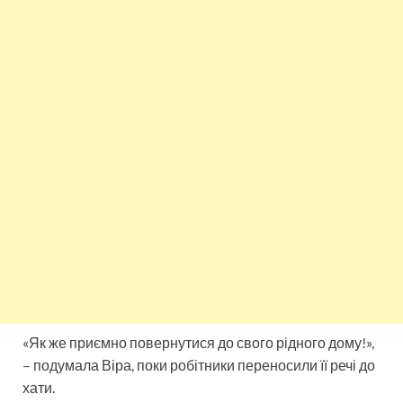
«Як же приємно повернутися до свого рідного дому!»,
– подумала Віра, поки робітники переносили її речі до
хати.