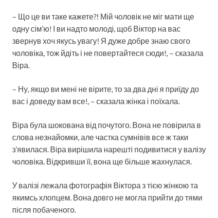
– Що це ви таке кажете?! Мій чоловік не міг мати ще
одну сім’ю! І ви надто молоді, щоб Віктор на вас
звернув хоч якусь увагу! Я дуже добре знаю свого
чоловіка, тож йдіть і не повертайтеся сюди!, – сказала
Віра.
– Ну, якщо ви мені не вірите, то за два дні я приїду до
вас і доведу вам все!, – сказала жінка і поїхала.
Віра була шокована від почутого. Вона не повірила в
слова незнайомки, але частка сумнівів все ж таки
з’явилася. Віра вирішила нарешті подивитися у валізу
чоловіка. Відкривши її, вона ще більше жахнулася.
У валізі лежала фотографія Віктора з тією жінкою та
якимсь хлопцем. Вона довго не могла прийти до тями
після побаченого.