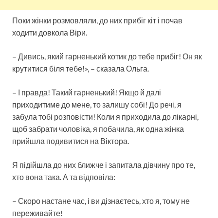
Поки жінки розмовляли, до них прибіг кіт і почав
ходити довкола Віри.
– Дивись, який гарненький котик до тебе прибіг! Он як
крутитися біля тебе!», – сказала Ольга.
– І правда! Такий гарненький! Якщо й далі
приходитиме до мене, то залишу собі! До речі, я
забула тобі розповісти! Коли я приходила до лікарні,
щоб забрати чоловіка, я побачила, як одна жінка
прийшла подивитися на Віктора.
Я підійшла до них ближче і запитала дівчину про те,
хто вона така. А та відповіла:
– Скоро настане час, і ви дізнаєтесь, хто я, тому не
переживайте!