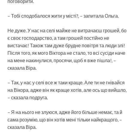
поговорити.
– Тобі сподобалося жити у місті?, – запитала Ольга.
Не дуже. У нас на селі майже не витрачаєш грошей, бо
є своє господарство, а там грошей постійно не
вистачає! Також там дуже брудне повітря та люди злі!
Після того, як мого Віктора не стало, то всі сусіди наче
на мене накинулися, просячи, щоб я вже пішла!, –
сказала Віра.
– Так, у нас у селі все ж таки краще. Але ти не гнівайся
на Вікора, адже він як краще хотів, але ось що вийшло,
– сказала подруга.
– Я на нього не злуюся, адже його більше немає, та й
сама розумію, що він хотів мені тільки найкращого, –
сказала Віра.