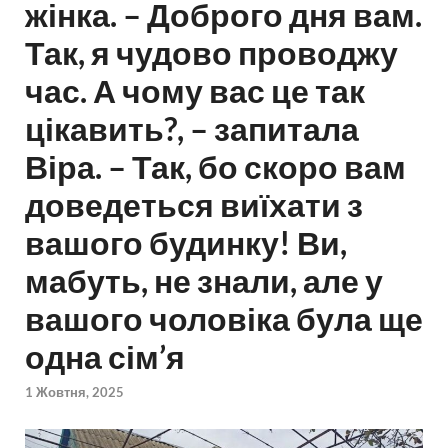
жінка. – Доброго дня вам.
Так, я чудово проводжу
час. А чому вас це так
цікавить?, – запитала
Віра. – Так, бо скоро вам
доведеться виїхати з
вашого будинку! Ви,
мабуть, не знали, але у
вашого чоловіка була ще
одна сім’я
1 Жовтня, 2025