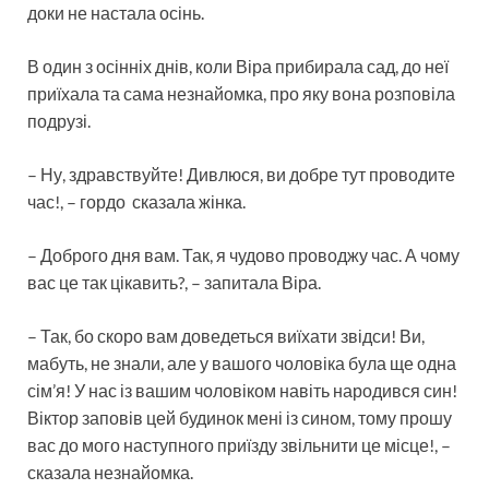
доки не настала осінь.
В один з осінніх днів, коли Віра прибирала сад, до неї
приїхала та сама незнайомка, про яку вона розповіла
подрузі.
– Ну, здравствуйте! Дивлюся, ви добре тут проводите
час!, – гордо сказала жінка.
– Доброго дня вам. Так, я чудово проводжу час. А чому
вас це так цікавить?, – запитала Віра.
– Так, бо скоро вам доведеться виїхати звідси! Ви,
мабуть, не знали, але у вашого чоловіка була ще одна
сім’я! У нас із вашим чоловіком навіть народився син!
Віктор заповів цей будинок мені із сином, тому прошу
вас до мого наступного приїзду звільнити це місце!, –
сказала незнайомка.