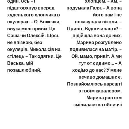
один. Ось – І
хлопцем. – Хм, –
підштовхнув вперед
подумала Галя. – А вона
худенького хлопчика в
його нам і не
окулярах. – О, Божечки,
показувала ніколи. –
внука мені привіз. Це
Привіт. Відпочиваєте? –
Саша чи Олексій. Щось
підійшла вона до них.
не впізнаю, без
Марина розгублено
окулярів. Микола сів на
подивилася на матір. –
стілець – Так одягни. Це
Ой, мамо, привіт. А ми
Васька, мій
тут от сидимо… – А
позашлюбний.
ходімо до нас? У мене
печиво домашнє є.
Познайомлюсь нарешті
з твоїм кавалером.
Марина раптом
змінилася на обличчі