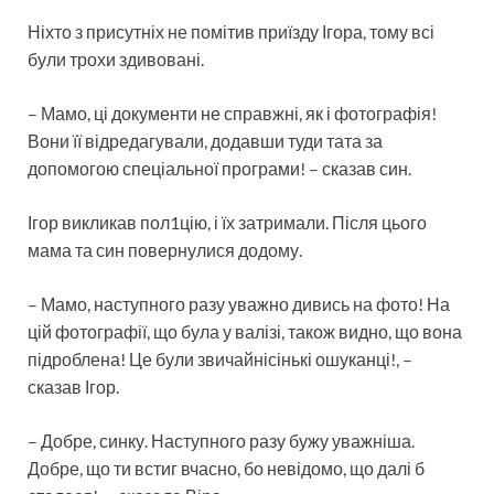
Ніхто з присутніх не помітив приїзду Ігора, тому всі
були трохи здивовані.
– Мамо, ці документи не справжні, як і фотографія!
Вони її відредагували, додавши туди тата за
допомогою спеціальної програми! – сказав син.
Ігор викликав пол1цію, і їх затримали. Після цього
мама та син повернулися додому.
– Мамо, наступного разу уважно дивись на фото! На
цій фотографії, що була у валізі, також видно, що вона
підроблена! Це були звичайнісінькі ошуканці!, –
сказав Ігор.
– Добре, синку. Наступного разу бужу уважніша.
Добре, що ти встиг вчасно, бо невідомо, що далі б