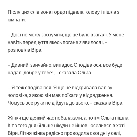
Після цих слів вона гордо підвела голову і пішла з
кімнати.
– Досі не можу зрозуміти, що це було взагалі. У мене
навіть передчуття якесь погане з’явилося!, –
розповіла Віра.
– Дивний, звичайно, випадок. Сподіваюся, все буде
надалі добре у тебе!, – сказала Ольга.
– Я теж сподіваюся. Я ще не відкривала валізу
чоловіка, з якою він мав поїхати у відрядження.
Чомусь все руки не дійдуть до цього, – сказала Віра.
Жінки ще деякий час побалакали, а потім Ольга пішла.
Кіт з того дня більше нікуди не йшов і оселився в хаті
Віри. Літня жінка радісно проводила свої дні у селі,