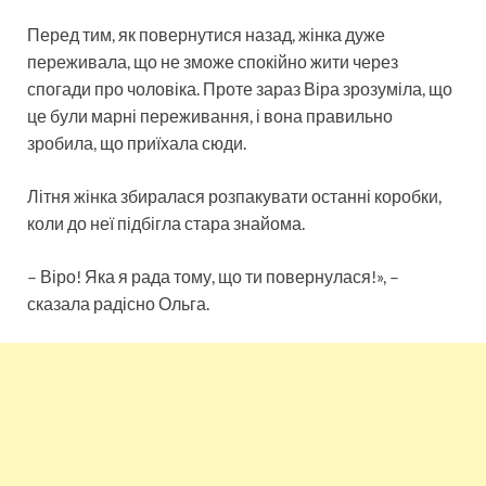
Перед тим, як повернутися назад, жінка дуже
переживала, що не зможе спокійно жити через
спогади про чоловіка. Проте зараз Віра зрозуміла, що
це були марні переживання, і вона правильно
зробила, що приїхала сюди.
Літня жінка збиралася розпакувати останні коробки,
коли до неї підбігла стара знайома.
– Віро! Яка я рада тому, що ти повернулася!», –
сказала радісно Ольга.