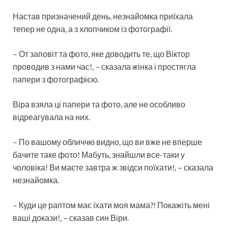
Настав призначений день, незнайомка приїхала
тепер не одна, а з хлопчиком із фотографії.
– От заповіт та фото, яке доводить те, що Віктор
проводив з нами час!, – сказала жінка і простягла
папери з фотографією.
Віра взяла ці папери та фото, але не особливо
відреагувала на них.
– По вашому обличчю видно, що ви вже не вперше
бачите таке фото! Мабуть, знайшли все-таки у
чоловіка! Ви маєте завтра ж звідси поїхати!, – сказала
незнайомка.
– Куди це раптом має їхати моя мама?! Покажіть мені
ваші докази!, – сказав син Віри.