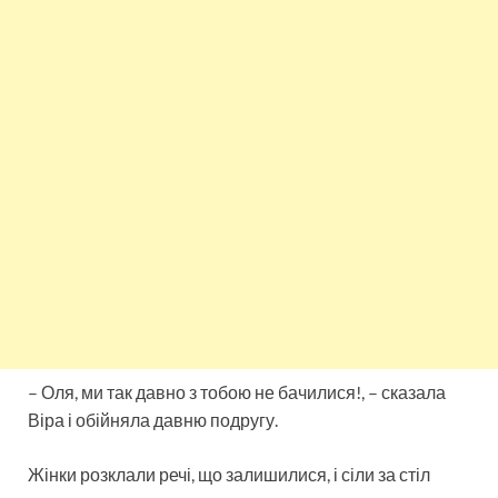
– Оля, ми так давно з тобою не бачилися!, – сказала
Віра і обійняла давню подругу.
Жінки розклали речі, що залишилися, і сіли за стіл