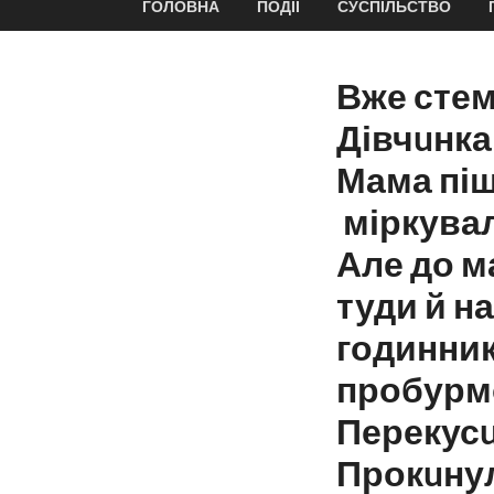
ГОЛОВНА
ПОДІЇ
СУСПІЛЬСТВО
Вже стемн
Дівчuнка
Мама піш
міркувал
Але до м
туди й н
годинник
пробурмо
Перекусu
Прокuнул