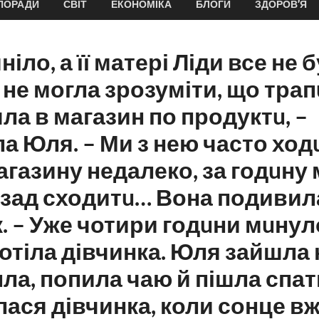
ПОРАДИ
СВІТ
ЕКОНОМІКА
БЛОГИ
ЗДОРОВ’Я
іло, а її матері Ліди все не б
 не могла зрозуміти, що трап
ла в магазин по продуктu, –
а Юля. – Ми з нею часто ход
агазину недалеко, за годuну
азад сходитu… Вона подивил
. – Уже чотири годuни мuнуло
тіла дівчинка. Юля зайшла 
ла, попила чаю й пішла спа
ася дівчинка, коли сонце в