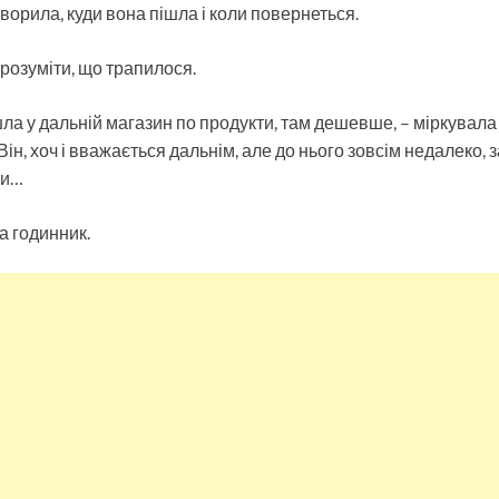
ворила, куди вона пішла і коли повернеться.
зрозуміти, що трапилося.
шла у дальній магазин по продукти, там дешевше, – міркувал
Він, хоч і вважається дальнім, але до нього зовсім недалеко,
ти…
а годинник.