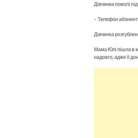
Дівчинка поволі пі
– Телефон абонента
Дівчинка розгублено
Мама Юлі пішла в ма
надовго, адже її до