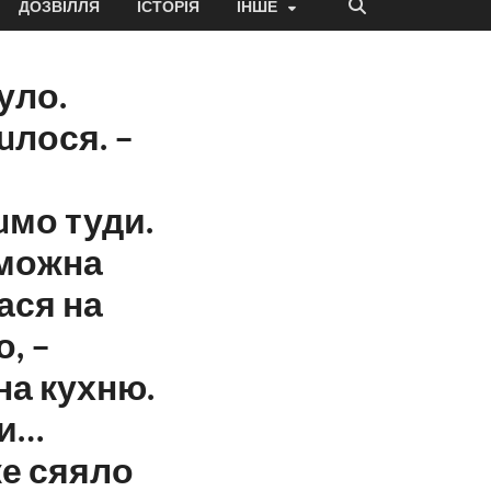
ДОЗВІЛЛЯ
ІСТОРІЯ
ІНШЕ
уло.
uлося. –
uмо туди.
 можна
ася на
, –
на кухню.
ти…
же сяяло