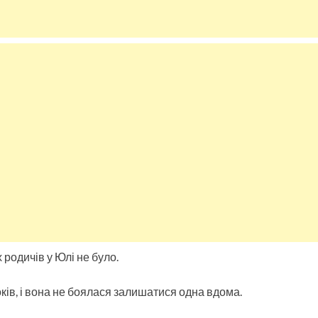
 родичів у Юлі не було.
оків, і вона не боялася залишатися одна вдома.