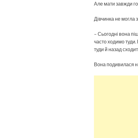
Але мати завжди го
Дівчинка не могла 
– Сьогодні вона пі
часто ходимо туди. 
туди й назад сходи
Вона подивилася н