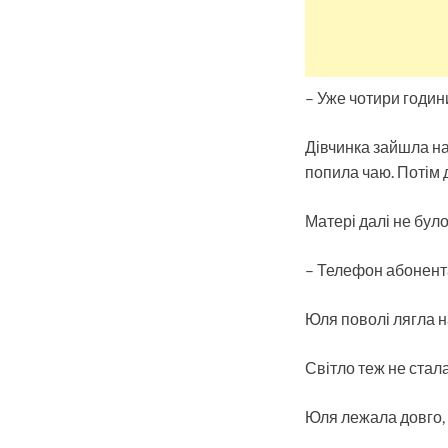
– Уже чотири годин
Дівчинка зайшла на
попила чаю. Потім д
Матері далі не бул
– Телефон абонента
Юля поволі лягла н
Світло теж не стал
Юля лежала довго, 