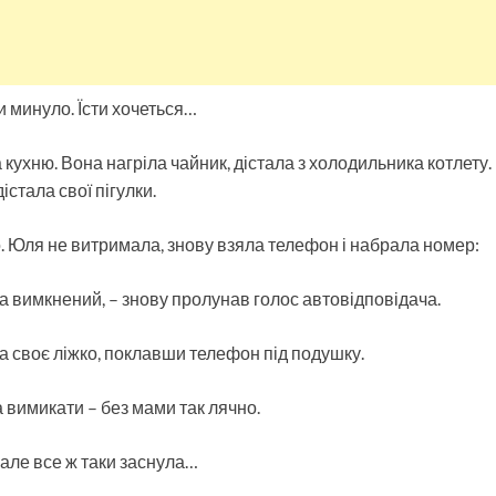
и минуло. Їсти хочеться…
 кухню. Вона нагріла чайник, дістала з холодильника котлету.
істала свої пігулки.
о. Юля не витримала, знову взяла телефон і набрала номер:
 вимкнений, – знову пролунав голос автовідповідача.
а своє ліжко, поклавши телефон під подушку.
а вимикати – без мами так лячно.
але все ж таки заснула…