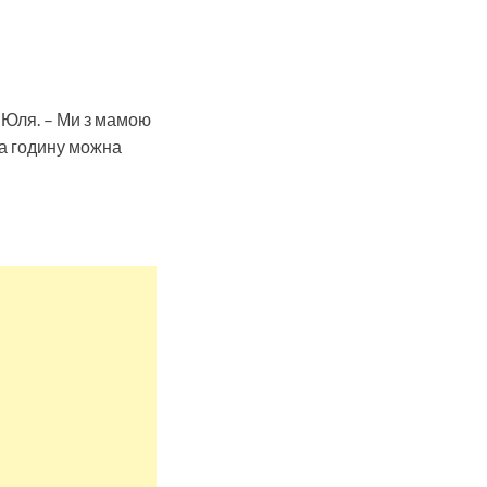
а Юля. – Ми з мамою
 за годину можна