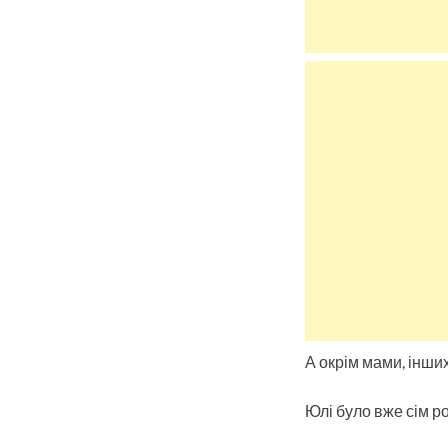
А окрім мами, інших
Юлі було вже сім р