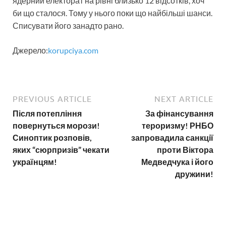
ядерний електорат на рівні близько 12 відсотків, хоч
би що сталося. Тому у нього поки що найбільші шанси.
Списувати його занадто рано.
Джерело:
korupciya.com
PREVIOUS ARTICLE
NEXT ARTICLE
Після потепління
За фінансування
повернуться морози!
тероризму! РНБО
Синоптик розповів,
запровадила санкції
яких “сюрпризів” чекати
проти Віктора
українцям!
Медведчука і його
дружини!