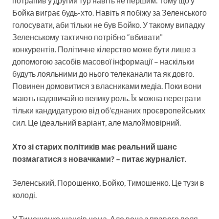
потрапив у другий тур навіть не першим. Тому що у
Бойка виграє будь-хто. Навіть я побіжу за Зеленського
голосувати, аби тільки не був Бойко. У такому випадку
Зеленському тактично потрібно “вбивати”
конкурентів. Політичне кілерство може бути лише з
допомогою засобів масової інформації – наскільки
будуть лояльними до нього телеканали та як довго.
Повинен домовитися з власниками медіа. Поки вони
мають надзвичайно велику роль. Їх можна переграти
тільки кандидатурою від об’єднаних проєвропейських
сил. Це ідеальний варіант, але малоймовірний.
Хто зі старих політиків має реальний шанс
позмагатися з новачками? – питає журналіст.
Зеленський, Порошенко, Бойко, Тимошенко. Це тузи в
колоді.
У Тимошенко шансів нема. Але вона з правого поля