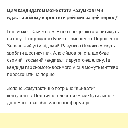
Цим кандидатом може стати Разумков? Чи
вдасться йому наростити рейтинг за цей період?
І він може, і Кличко теж. Якщо про це рік говоритимуть
на шоу. Чотирикутник Бойко-Тимошенко-Порошенко-
Зеленський усім відомий. Разумков і Кличко можуть
зробити шестикутник. Але є ймовірність, що буде
сьомий і восьмий кандидат із другого ешелону. І ці
кандидати з сьомого-восьмого місця можуть миттєво
перескочити на перше.
Зеленському тактично потрібно “вбивати”
конкурентів. Політичне кілерство може бути лише з
допомогою засобів масової інформації