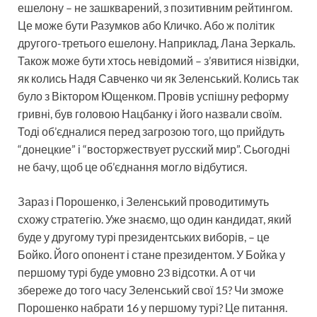
ешелону – не зашкварений, з позитивним рейтингом.
Це може бути Разумков або Кличко. Або ж політик
другого-третього ешелону. Наприклад, Лана Зеркаль.
Також може бути хтось невідомий – з’явитися нізвідки,
як колись Надя Савченко чи як Зеленський. Колись так
було з Віктором Ющенком. Провів успішну реформу
гривні, був головою Нацбанку і його назвали своїм.
Тоді об’єдналися перед загрозою того, що прийдуть
“донецкие” і “восторжествует русский мир”. Сьогодні
не бачу, щоб це об’єднання могло відбутися.
Зараз і Порошенко, і Зеленський проводитимуть
схожу стратегію. Уже знаємо, що один кандидат, який
буде у другому турі президентських виборів, – це
Бойко. Його опонент і стане президентом. У Бойка у
першому турі буде умовно 23 відсотки. А от чи
збереже до того часу Зеленський свої 15? Чи зможе
Порошенко набрати 16 у першому турі? Це питання.