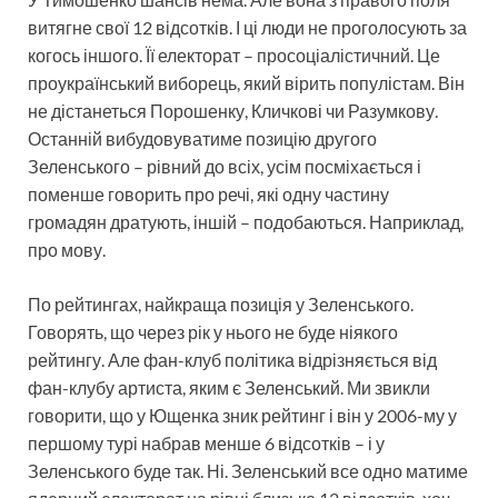
витягне свої 12 відсотків. І ці люди не проголосують за
когось іншого. Її електорат – просоціалістичний. Це
проукраїнський виборець, який вірить популістам. Він
не дістанеться Порошенку, Кличкові чи Разумкову.
Останній вибудовуватиме позицію другого
Зеленського – рівний до всіх, усім посміхається і
поменше говорить про речі, які одну частину
громадян дратують, іншій – подобаються. Наприклад,
про мову.
По рейтингах, найкраща позиція у Зеленського.
Говорять, що через рік у нього не буде ніякого
рейтингу. Але фан-клуб політика відрізняється від
фан-клубу артиста, яким є Зеленський. Ми звикли
говорити, що у Ющенка зник рейтинг і він у 2006-му у
першому турі набрав менше 6 відсотків – і у
Зеленського буде так. Ні. Зеленський все одно матиме