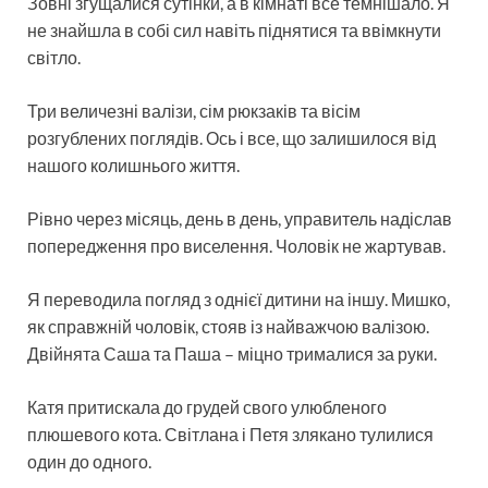
Зовні згущалися сутінки, а в кімнаті все темнішало. Я
не знайшла в собі сил навіть піднятися та ввімкнути
світло.
Три величезні валізи, сім рюкзаків та вісім
розгублених поглядів. Ось і все, що залишилося від
нашого колишнього життя.
Рівно через місяць, день в день, управитель надіслав
попередження про виселення. Чоловік не жартував.
Я переводила погляд з однієї дитини на іншу. Мишко,
як справжній чоловік, стояв із найважчою валізою.
Двійнята Саша та Паша – міцно трималися за руки.
Катя притискала до грудей свого улюбленого
плюшевого кота. Світлана і Петя злякано тулилися
один до одного.