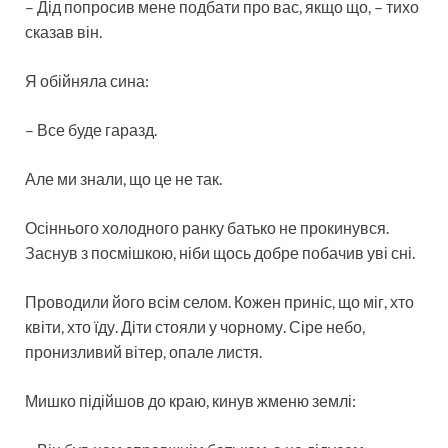
– Дід попросив мене подбати про вас, якщо що, – тихо
сказав він.
Я обійняла сина:
– Все буде гаразд.
Але ми знали, що це не так.
Осіннього холодного ранку батько не прокинувся.
Заснув з посмішкою, ніби щось добре побачив уві сні.
Проводили його всім селом. Кожен приніс, що міг, хто
квіти, хто їду. Діти стояли у чорному. Сіре небо,
пронизливий вітер, опале листя.
Мишко підійшов до краю, кинув жменю землі: