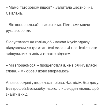
– Мамо, тато зовсім пішов? – Запитала шестирічна
Світлана.
– Він повернеться? – тихо спитав Петя, смикаючи
рукав сорочки.
Я опустилася на коліна, обіймаючи їх усіх одразу,
відчуваючи, як тремтять їхні маленькі тіла. Їхні сльози
змішувалися з моїми, страх із відчаєм.
– Ми впораємося, – прошепотіла я, не вірячи у власні
слова. – Ми обов’язково впораємось.
Але всередині утворилася прірва. Нас вісім. Без дому.
Без грошей. Без майбутнього. І лише один місяць, щоб
знайти вихід.