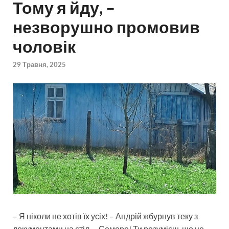
Тому я йду, –
незворушно промовив
чоловік
29 Травня, 2025
– Я ніколи не хотів їх усіх! – Андрій жбурнув теку з
документами на стіл. – Семеро! Ти розумієш, що це