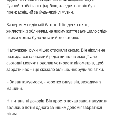
Гучний, з облізлою фарбою, але для нас він був
прекрасніший за будь-який лімузин.
За кермом сидів мій батько. Шістдесят п’ять,
жилястий, з обличчям, на якому життя залишило сліди,
якими можна було читати його історію.
Натруджені руки міцно стискали кермо. Він ніколи не
розкидався словами й рідко виявляв емоції, але
сьогодні мовчки подолав чотириста кілометрів, щоб
забрати нас – і це сказало більше, ніж будь-які втіхи.
– Завантажуємося, – коротко кинув він, виходячи з
машини.
Ні питань, ні докорів. Він просто почав завантажувати
валізки, а потім одного за іншим допоміг забратися
дітям.