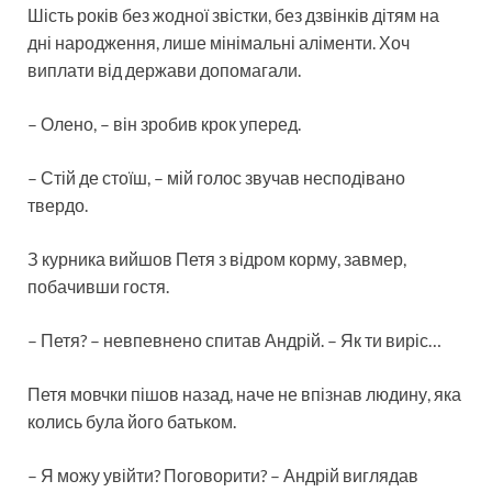
Шість років без жодної звістки, без дзвінків дітям на
дні народження, лише мінімальні аліменти. Хоч
виплати від держави допомагали.
– Олено, – він зробив крок уперед.
– Стій де стоїш, – мій голос звучав несподівано
твердо.
З курника вийшов Петя з відром корму, завмер,
побачивши гостя.
– Петя? – невпевнено спитав Андрій. – Як ти виріс…
Петя мовчки пішов назад, наче не впізнав людину, яка
колись була його батьком.
– Я можу увійти? Поговорити? – Андрій виглядав