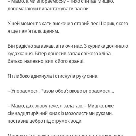
– Мамо, а ми впораємося? – тихо спитав Мишко,
допомагаючи вивантажувати валізи.
У цей момент з хати вискочив старий пес Шарик, якого
я ще пам’ятала щеням.
Він радісно загавкав, вітаючи нас. З курника долинало
кудахкання. Вітер доносив запах свіжого хліба –
батько, напевно, випік його вранці.
Я глибоко вдихнула і стиснула руку сина:
– Упораємося. Разом обов’язково впораємося…
– Мамо, дах знову тече, я залатаю, – Мишко, вже
сімнадцятирічний юнак із мозолистими руками,
поставив цебро під струмок води.
Минуло п’ять років, але вони пролетіли, як один день.