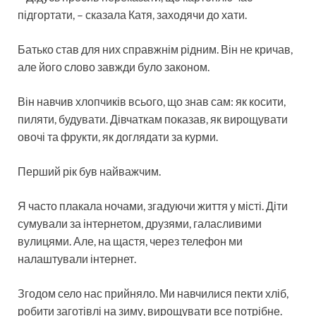
підгортати, – сказала Катя, заходячи до хати.
Батько став для них справжнім рідним. Він не кричав,
але його слово завжди було законом.
Він навчив хлопчиків всього, що знав сам: як косити,
пиляти, будувати. Дівчаткам показав, як вирощувати
овочі та фрукти, як доглядати за курми.
Перший рік був найважчим.
Я часто плакала ночами, згадуючи життя у місті. Діти
сумували за інтернетом, друзями, галасливими
вулицями. Але, на щастя, через телефон ми
налаштували інтернет.
Згодом село нас прийняло. Ми навчилися пекти хліб,
робити заготівлі на зиму, вирощувати все потрібне.