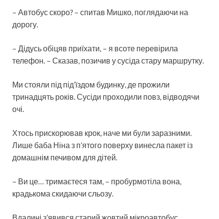
– Автобус скоро? – спитав Мишко, поглядаючи на
дорогу.
– Дідусь обіцяв приїхати, – я всоте перевірила
телефон. – Сказав, позичив у сусіда стару маршрутку.
Ми стояли під під’їздом будинку, де прожили
тринадцять років. Сусіди проходили повз, відводячи
очі.
Хтось прискорював крок, наче ми були заразними.
Лише баба Ніна з п’ятого поверху винесла пакет із
домашнім печивом для дітей.
– Ви це… тримаєтеся там, – пробурмотіла вона,
крадькома скидаючи сльозу.
Вдалині з’явився старий жовтий мікроавтобус.