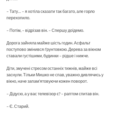
– Тату… – я хотіла сказати так багато, але горло
перехопило.
– Потім, – відрізав він. – Спершу доїдемо.
Дорога зайняла майже шість годин. Асфальт
поступово змінився ґрунтовкою. Дерева за вікном
ставали густішими, будинки – рідше і нижче.
Діти, змучені стресом останніх тижнів, майже всі
заснули. Тільки Мишко не спав, уважно дивлячись у
вікно, наче запам’ятовуючи кожен поворот.
– Дідусю, а у вас телевізор є? – раптом спитав він.
– Є. Старий.