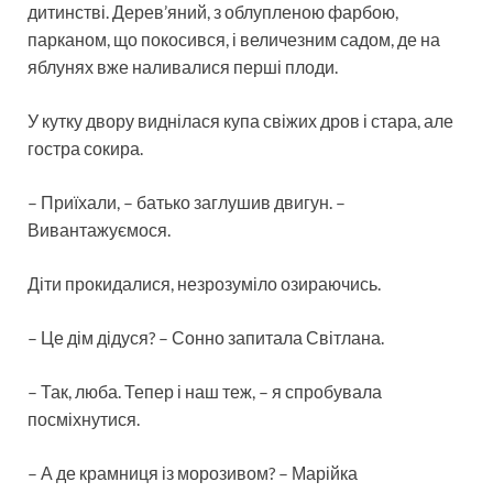
дитинстві. Дерев’яний, з облупленою фарбою,
парканом, що покосився, і величезним садом, де на
яблунях вже наливалися перші плоди.
У кутку двору виднілася купа свіжих дров і стара, але
гостра сокира.
– Приїхали, – батько заглушив двигун. –
Вивантажуємося.
Діти прокидалися, незрозуміло озираючись.
– Це дім дідуся? – Сонно запитала Світлана.
– Так, люба. Тепер і наш теж, – я спробувала
посміхнутися.
– А де крамниця із морозивом? – Марійка