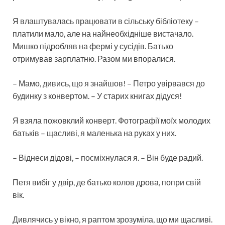
Я влаштувалась працювати в сільську бібліотеку –
платили мало, але на найнеобхідніше вистачало.
Мишко підробляв на фермі у сусідів. Батько
отримував зарплатню. Разом ми впоралися.
– Мамо, дивись, що я знайшов! – Петро увірвався до
будинку з конвертом. – У старих книгах дідуся!
Я взяла пожовклий конверт. Фотографії моїх молодих
батьків – щасливі, я маленька на руках у них.
– Віднеси дідові, – посміхнулася я. – Він буде радий.
Петя вибіг у двір, де батько колов дрова, попри свій
вік.
Дивлячись у вікно, я раптом зрозуміла, що ми щасливі.