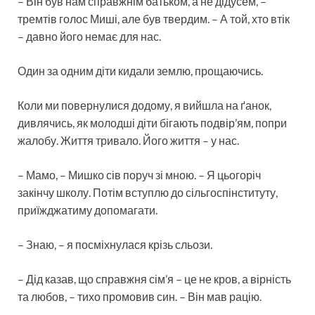
– Він був нам справжнім батьком, а не дідусем, –
тремтів голос Миші, але був твердим. – А той, хто втік
– давно його немає для нас.
Один за одним діти кидали землю, прощаючись.
Коли ми повернулися додому, я вийшла на ґанок,
дивлячись, як молодші діти бігають подвір’ям, попри
жалобу. Життя тривало. Його життя – у нас.
– Мамо, – Мишко сів поруч зі мною. – Я цьогоріч
закінчу школу. Потім вступлю до сільгоспінституту,
приїжджатиму допомагати.
– Знаю, – я посміхнулася крізь сльози.
– Дід казав, що справжня сім’я – це не кров, а вірність
та любов, – тихо промовив син. – Він мав рацію.