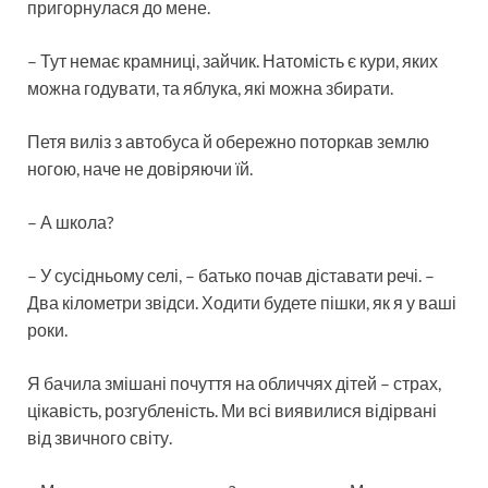
пригорнулася до мене.
– Тут немає крамниці, зайчик. Натомість є кури, яких
можна годувати, та яблука, які можна збирати.
Петя виліз з автобуса й обережно поторкав землю
ногою, наче не довіряючи їй.
– А школа?
– У сусідньому селі, – батько почав діставати речі. –
Два кілометри звідси. Ходити будете пішки, як я у ваші
роки.
Я бачила змішані почуття на обличчях дітей – страх,
цікавість, розгубленість. Ми всі виявилися відірвані
від звичного світу.