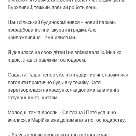
Бурхливий, тяжкий, повний роботи день.
Наш сільський будинок змінився – новий паркан,
пофарбовані стіни, акуратні грядки. Але
найважливіше – змінилися ми.
Я дивилася на своїх дітей і не впізнавала їх. Мишко
підріс, став справжнім господарем.
Саша та Паша, тепер уже п’ятнадцятирічні, навчилися
лагодити практично будь-яку техніку. Катя
перетворилася на красуню, яка допомагала мені з
готуванням та шиттям.
Молодші теж підросли – Світлана і Петя успішно
вчилися, а Марійка вже допомагала по господарству.
– Дідусь просив переказати, що картоплю час