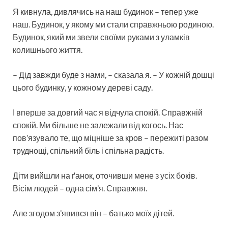
Я кивнула, дивлячись на наш будинок – тепер уже
наш. Будинок, у якому ми стали справжньою родиною.
Будинок, який ми звели своїми руками з уламків
колишнього життя.
– Дід завжди буде з нами, – сказала я. – У кожній дошці
цього будинку, у кожному дереві саду.
І вперше за довгий час я відчула спокій. Справжній
спокій. Ми більше не залежали від когось. Нас
пов’язувало те, що міцніше за кров – пережиті разом
труднощі, спільний біль і спільна радість.
Діти вийшли на ґанок, оточивши мене з усіх боків.
Вісім людей – одна сім’я. Справжня.
Але згодом з’явився він – батько моїх дітей.