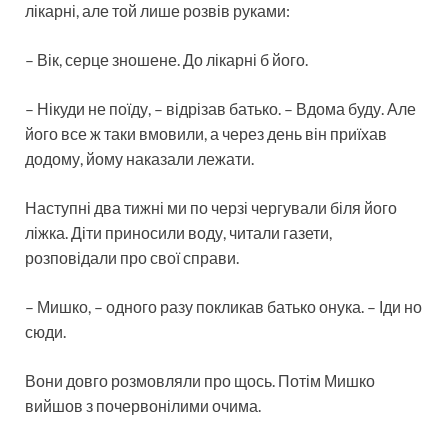
лікарні, але той лише розвів руками:
– Вік, серце зношене. До лікарні б його.
– Нікуди не поїду, – відрізав батько. – Вдома буду. Але
його все ж таки вмовили, а через день він приїхав
додому, йому наказали лежати.
Наступні два тижні ми по черзі чергували біля його
ліжка. Діти приносили воду, читали газети,
розповідали про свої справи.
– Мишко, – одного разу покликав батько онука. – Іди но
сюди.
Вони довго розмовляли про щось. Потім Мишко
вийшов з почервонілими очима.