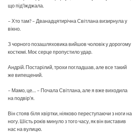
що під’їжджала.
– Хто там? – Дванадцятирічна Світлана визирнула у
вікно.
З чорного позашляховика вийшов чоловік у дорогому
костюмі. Моє серце пропустило удар.
Андрій. Постарілий, трохи погладшав, але все такий
же випещений.
– Мамо, це… – Почала Світлана, але я вже виходила
на подвір’я.
Він стояв біля хвіртки, ніяково переступаючи з ноги на
ногу. Шість років минуло з того часу, як він виставив
нас на вулицю.