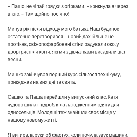
– Пашо, не чіпай грядки з огірками! – крикнула я через
вікно. – Там щойно посіяно!
Минув рік після відходу мого батька. Наш будинок
остаточно перетворився – новий дах більше не
протікав, свіжопофарбовані стіни радували око, у
дворі рясніли квіти, які ми з дівчатками висадили цієї
весни.
Мишко закінчував перший курс сільгосп технікуму,
приїжджав на вихідні та свята.
Сашко та Паша перейшли у випускний клас. Катя
чудово шила і підробляла лагодженням одягу для
односельців. Молодші теж знайшли своє місце у
нашому новому житті.
Я витирала руки об фартух, коли почула звук машини,