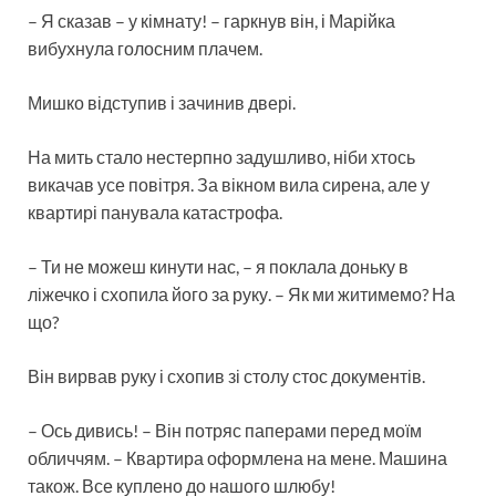
– Я сказав – у кімнату! – гаркнув він, і Марійка
вибухнула голосним плачем.
Мишко відступив і зачинив двері.
На мить стало нестерпно задушливо, ніби хтось
викачав усе повітря. За вікном вила сирена, але у
квартирі панувала катастрофа.
– Ти не можеш кинути нас, – я поклала доньку в
ліжечко і схопила його за руку. – Як ми житимемо? На
що?
Він вирвав руку і схопив зі столу стос документів.
– Ось дивись! – Він потряс паперами перед моїм
обличчям. – Квартира оформлена на мене. Машина
також. Все куплено до нашого шлюбу!