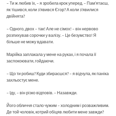
– Ти ж любив їх, – я зробила крок уперед. – Пам’ятаєш,
як тішився, коли з’явився Єгор? А коли з’явилися
двійнята?
– Одного, двох – так! Але не сімох! – він нервово
розпихував сорочки у валізу. – Це безумство! Я
більше не можу вдавати.
Марійка заплакала у мене на руках, і я почала її
заспокоювати, гойдаючи.
– Що ти робиш? Куди збираєшся? – я відчула, як паніка
захльостує мене.
– Іду, – він різко відповів. – Назавжди.
Його обличчя стало чужим – холодним і розважливим.
Де той чоловік, котрий обіцяв любити мене завжди?