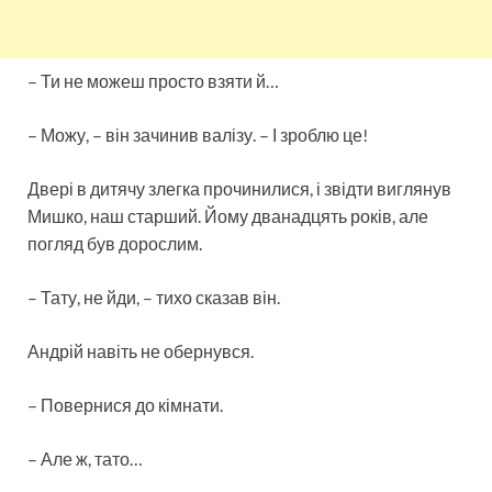
– Ти не можеш просто взяти й…
– Можу, – він зачинив валізу. – І зроблю це!
Двері в дитячу злегка прочинилися, і звідти виглянув
Мишко, наш старший. Йому дванадцять років, але
погляд був дорослим.
– Тату, не йди, – тихо сказав він.
Андрій навіть не обернувся.
– Повернися до кімнати.
– Але ж, тато…