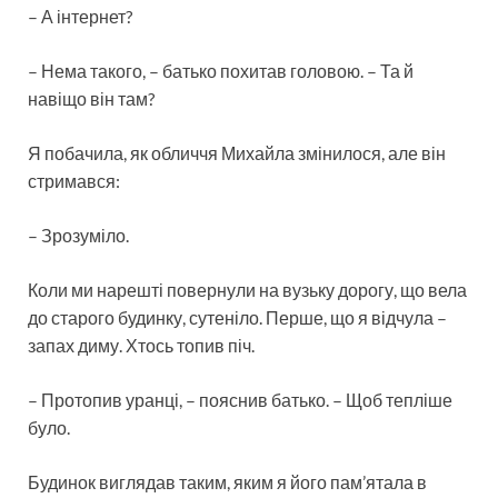
– А інтернет?
– Нема такого, – батько похитав головою. – Та й
навіщо він там?
Я побачила, як обличчя Михайла змінилося, але він
стримався:
– Зрозуміло.
Коли ми нарешті повернули на вузьку дорогу, що вела
до старого будинку, сутеніло. Перше, що я відчула –
запах диму. Хтось топив піч.
– Протопив уранці, – пояснив батько. – Щоб тепліше
було.
Будинок виглядав таким, яким я його пам’ятала в