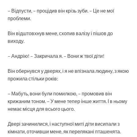
– Відпусти, – процідив він крізь зуби. – Це не мої
проблеми.
Він відштовхнув мене, схопив валізу і пішов до
виходу.
– Андрію! – Закричала я. – Вони ж твої діти!
Він обернувся у дверях, і я не впізнала людину, з якою
прожила стільки років:
– Мабуть, вони були помилкою, – промовив він
крижаним тоном. – У мене тепер інше життя. І в ньому
немає місця для всього цього.
Двері зачинилися, і наступної миті діти висипали з
кімнати, оточивши мене, як перелякані пташенята.