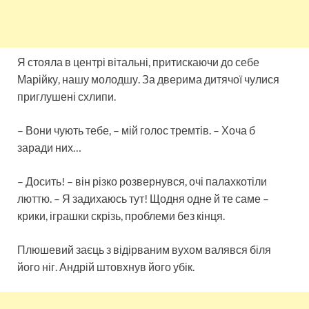
Я стояла в центрі вітальні, притискаючи до себе
Марійку, нашу молодшу. За дверима дитячої чулися
приглушені схлипи.
– Вони чують тебе, – мій голос тремтів. – Хоча б
заради них…
– Досить! – він різко розвернувся, очі палахкотіли
люттю. – Я задихаюсь тут! Щодня одне й те саме –
крики, іграшки скрізь, проблеми без кінця.
Плюшевий заєць з відірваним вухом валявся біля
його ніг. Андрій штовхнув його убік.