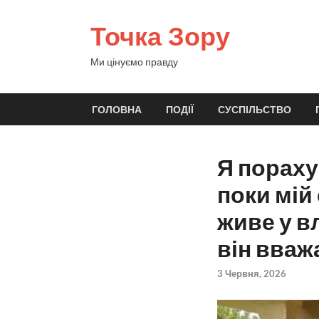
Точка Зору
Ми цінуємо правду
ГОЛОВНА
ПОДІЇ
СУСПІЛЬСТВО
Я пораху
поки мій
живе у в
він вваж
3 Червня, 2026