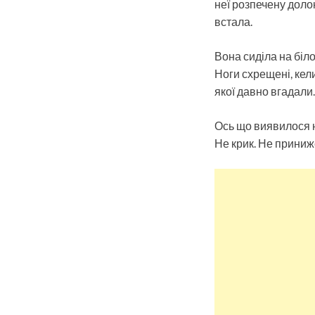
неї розпечену доло
встала.
Вона сиділа на біло
Ноги схрещені, кели
якої давно вгадали.
Ось що виявилося 
Не крик. Не приниже