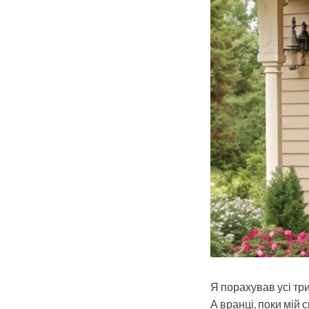
Я порахував усі три
А вранці, поки мій 