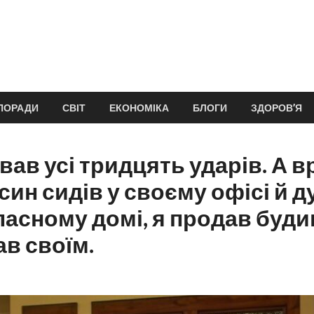
ПОРАДИ
СВІТ
ЕКОНОМІКА
БЛОГИ
ЗДОРОВ’Я
вав усі тридцять ударів. А в
 син сидів у своєму офісі й 
ласному домі, я продав буди
ав своїм.