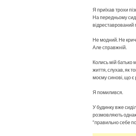
Я приїхав трохи пі
На передньому сиді
відреставрований 
Не модний. Не кричу
Але справжній.
Колись мій батько м
життя, слухав, як т
моєму синові, що є 
Я помилився.
У будинку вже сиділ
розмовляють однако
“правильно себе по