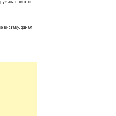
дружина навіть не
на виставу, фінал