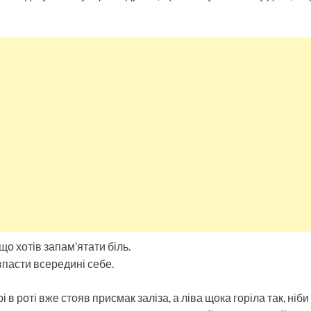
що хотів запам’ятати біль.
впасти всередині себе.
 в роті вже стояв присмак заліза, а ліва щока горіла так, ніб