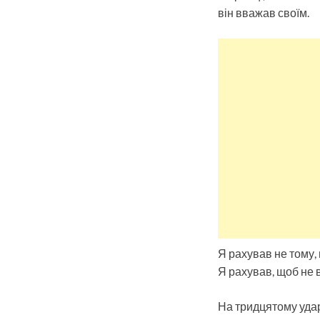
він вважав своїм.
Я рахував не тому, 
Я рахував, щоб не 
На тридцятому ударі