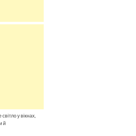
світло у вікнах,
и й