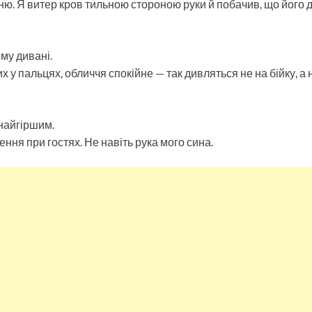
ню. Я витер кров тильною стороною руки й побачив, що його 
му дивані.
х у пальцях, обличчя спокійне — так дивляться не на бійку, а 
найгіршим.
ння при гостях. Не навіть рука мого сина.