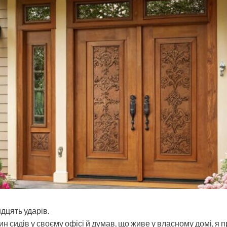
дцять ударів.
син сидів у своєму офісі й думав, що живе у власному домі, я 