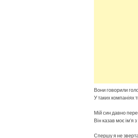
Вони говорили голо
У таких компаніях 
Мій син давно пере
Він казав моє ім’я 
Спершу я не звертав