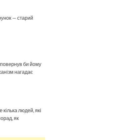
рунок — старий
й повернув би йому
ханізм нагадає
е кілька людей, які
орад, як