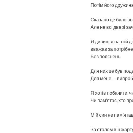
Потім його дружина
Сказано це було вв
Але не всі двері за
Я дивився на той ді
вважав за потрібне:
Без пояснень.
Для них це був под
Для мене — випроб
Я хотів побачити, ч
Чи пам’ятає, хто пр
Мій син не пам’ятав
За столом він жарт