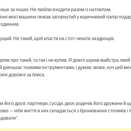
зніше за інших. Не люблю входити разом із натовпом.
нні моєї машини лежав загорнутий у коричневий папір пода
годинник.
щий. Не такий, щоб класти на стіл і чекати заздрощів.
ріяв про такий, та так і не купив. Я довго шукав майстра, яки
ой дзенькає тонкими інструментами, і думав: може, хоч цей ме
речі дорожчі за блиск.
и його друзі, партнери, сусіди, двоє родичів його дружини й щ
во — ніби життя в них складається з бронювання столиків і п
давати”.