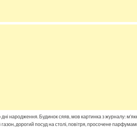
 дні народження. Будинок сяяв, мов картинка з журналу: м’яке 
 газон, дорогий посуд на столі, повітря, просочене парфумам