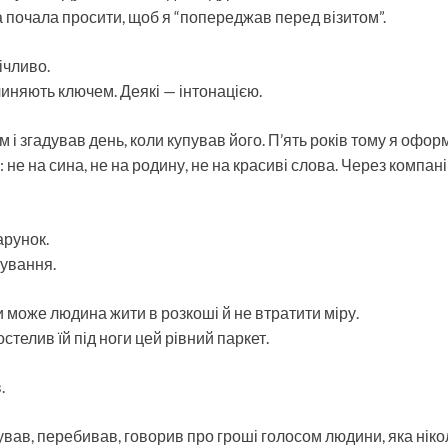
 почала просити, щоб я “попереджав перед візитом”.
ічливо.
чиняють ключем. Деякі — інтонацією.
м і згадував день, коли купував його. П’ять років тому я оформ
 не на сина, не на родину, не на красиві слова. Через компані
арунок.
ування.
и може людина жити в розкоші й не втратити міру.
остелив їй під ноги цей рівний паркет.
.
ував, перебивав, говорив про гроші голосом людини, яка ніко