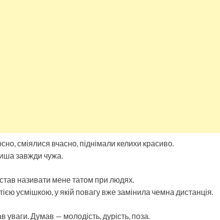
сно, сміялися вчасно, піднімали келихи красиво.
тиша завжди чужа.
став називати мене татом при людях.
з тією усмішкою, у якій повагу вже замінила чемна дистанція.
 уваги. Думав — молодість, дурість, поза.