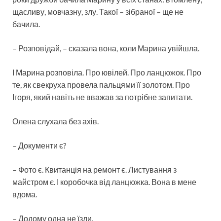
щасливу, мовчазну, злу. Такої – зібраної – ще не
бачила.
– Розповідай, – сказала вона, коли Марина увійшла.
І Марина розповіла. Про ювілей. Про ланцюжок. Про
те, як свекруха провела пальцями її золотом. Про
Ігоря, який навіть не вважав за потрібне запитати.
Олена слухала без ахів.
– Документи є?
– Фото є. Квитанція на ремонт є. Листування з
майстром є. І коробочка від ланцюжка. Вона в мене
вдома.
– Додому одна не їзди.