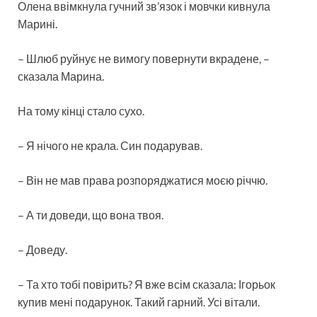
Олена ввімкнула гучний зв’язок і мовчки кивнула
Марині.
– Шлюб руйнує не вимогу повернути вкрадене, –
сказала Марина.
На тому кінці стало сухо.
– Я нічого не крала. Син подарував.
– Він не мав права розпоряджатися моєю річчю.
– А ти доведи, що вона твоя.
– Доведу.
– Та хто тобі повірить? Я вже всім сказала: Ігорьок
купив мені подарунок. Такий гарний. Усі вітали.