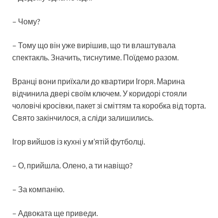
– Чому?
– Тому що він уже вирішив, що ти влаштувала
спектакль. Значить, тиснутиме. Поїдемо разом.
Вранці вони приїхали до квартири Ігоря. Марина
відчинила двері своїм ключем. У коридорі стояли
чоловічі кросівки, пакет зі сміттям та коробка від торта.
Свято закінчилося, а сліди залишились.
Ігор вийшов із кухні у м’ятій футболці.
– О, прийшла. Олено, а ти навіщо?
– За компанію.
– Адвоката ще приведи.