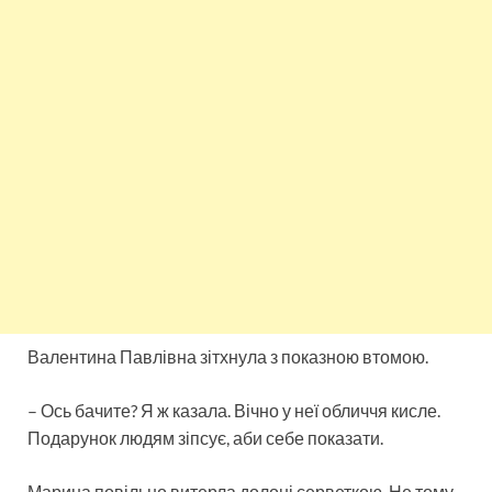
Валентина Павлівна зітхнула з показною втомою.
– Ось бачите? Я ж казала. Вічно у неї обличчя кисле.
Подарунок людям зіпсує, аби себе показати.
Марина повільно витерла долоні серветкою. Не тому,