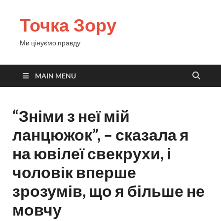
Точка Зору
Ми цінуємо правду
MAIN MENU
“Зніми з неї мій
ланцюжок”, – сказала я
на ювілеї свекрухи, і
чоловік вперше
зрозумів, що я більше не
мовчу