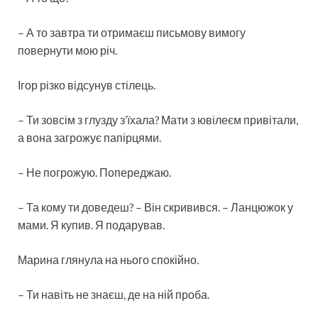
– А то завтра ти отримаєш письмову вимогу
повернути мою річ.
Ігор різко відсунув стілець.
– Ти зовсім з глузду з’їхала? Мати з ювілеєм привітали,
а вона загрожує папірцями.
– Не погрожую. Попереджаю.
– Та кому ти доведеш? – Він скривився. – Ланцюжок у
мами. Я купив. Я подарував.
Марина глянула на нього спокійно.
– Ти навіть не знаєш, де на ній проба.