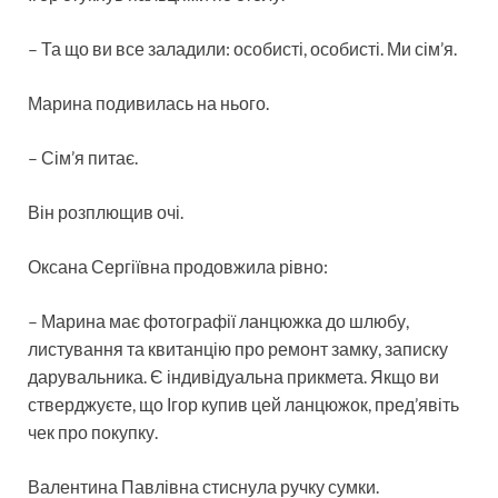
– Та що ви все заладили: особисті, особисті. Ми сім’я.
Марина подивилась на нього.
– Сім’я питає.
Він розплющив очі.
Оксана Сергіївна продовжила рівно:
– Марина має фотографії ланцюжка до шлюбу,
листування та квитанцію про ремонт замку, записку
дарувальника. Є індивідуальна прикмета. Якщо ви
стверджуєте, що Ігор купив цей ланцюжок, пред’явіть
чек про покупку.
Валентина Павлівна стиснула ручку сумки.