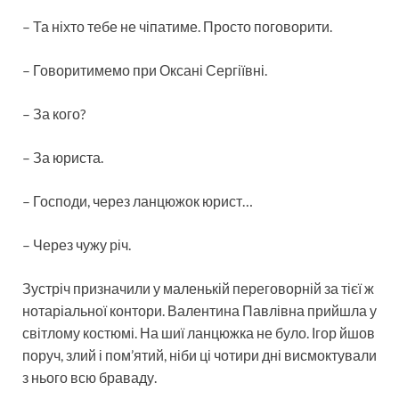
– Та ніхто тебе не чіпатиме. Просто поговорити.
– Говоритимемо при Оксані Сергіївні.
– За кого?
– За юриста.
– Господи, через ланцюжок юрист…
– Через чужу річ.
Зустріч призначили у маленькій переговорній за тієї ж
нотаріальної контори. Валентина Павлівна прийшла у
світлому костюмі. На шиї ланцюжка не було. Ігор йшов
поруч, злий і пом’ятий, ніби ці чотири дні висмоктували
з нього всю браваду.