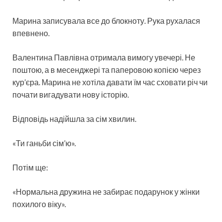
Марина записувала все до блокноту. Рука рухалася
впевнено.
Валентина Павлівна отримала вимогу увечері. Не
поштою, а в месенджері та паперовою копією через
кур’єра. Марина не хотіла давати їм час сховати річ чи
почати вигадувати нову історію.
Відповідь надійшла за сім хвилин.
«Ти ганьби сім’ю».
Потім ще:
«Нормальна дружина не забирає подарунок у жінки
похилого віку».