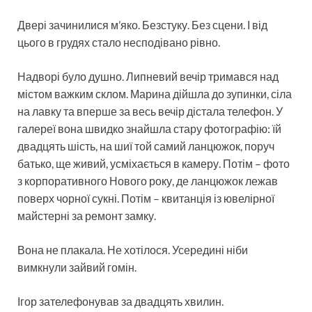
Двері зачинилися м’яко. Безстуку. Без сцени. І від
цього в грудях стало несподівано рівно.
Надворі було душно. Липневий вечір тримався над
містом важким склом. Марина дійшла до зупинки, сіла
на лавку та вперше за весь вечір дістала телефон. У
галереї вона швидко знайшла стару фотографію: їй
двадцять шість, на шиї той самий ланцюжок, поруч
батько, ще живий, усміхається в камеру. Потім – фото
з корпоративного Нового року, де ланцюжок лежав
поверх чорної сукні. Потім – квитанція із ювелірної
майстерні за ремонт замку.
Вона не плакала. Не хотілося. Усередині ніби
вимкнули зайвий гомін.
Ігор зателефонував за двадцять хвилин.