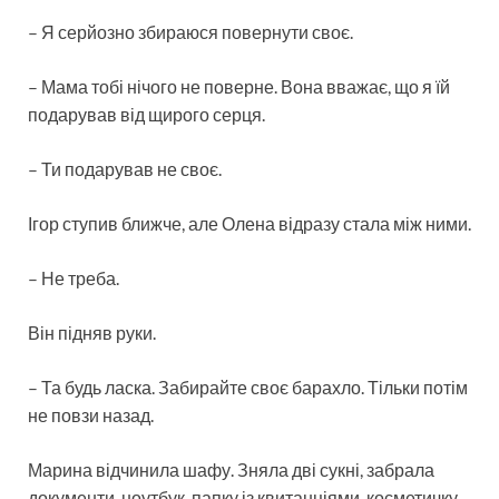
– Я серйозно збираюся повернути своє.
– Мама тобі нічого не поверне. Вона вважає, що я їй
подарував від щирого серця.
– Ти подарував не своє.
Ігор ступив ближче, але Олена відразу стала між ними.
– Не треба.
Він підняв руки.
– Та будь ласка. Забирайте своє барахло. Тільки потім
не повзи назад.
Марина відчинила шафу. Зняла дві сукні, забрала
документи, ноутбук, папку із квитанціями, косметичку.