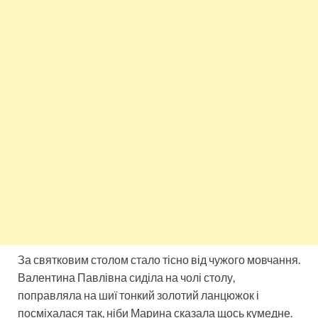
За святковим столом стало тісно від чужого мовчання.
Валентина Павлівна сиділа на чолі столу,
поправляла на шиї тонкий золотий ланцюжок і
посміхалася так, ніби Марина сказала щось кумедне.