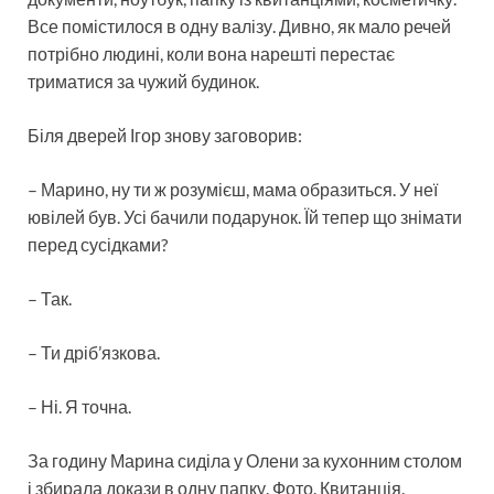
Все помістилося в одну валізу. Дивно, як мало речей
потрібно людині, коли вона нарешті перестає
триматися за чужий будинок.
Біля дверей Ігор знову заговорив:
– Марино, ну ти ж розумієш, мама образиться. У неї
ювілей був. Усі бачили подарунок. Їй тепер що знімати
перед сусідками?
– Так.
– Ти дріб’язкова.
– Ні. Я точна.
За годину Марина сиділа у Олени за кухонним столом
і збирала докази в одну папку. Фото. Квитанція.