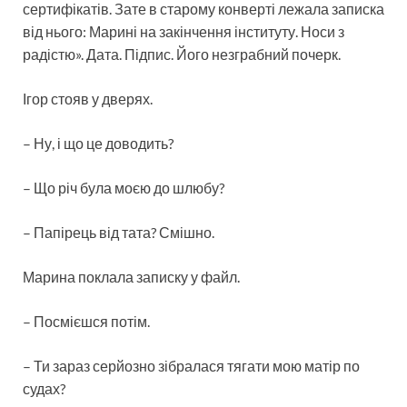
сертифікатів. Зате в старому конверті лежала записка
від нього: Марині на закінчення інституту. Носи з
радістю». Дата. Підпис. Його незграбний почерк.
Ігор стояв у дверях.
– Ну, і що це доводить?
– Що річ була моєю до шлюбу?
– Папірець від тата? Смішно.
Марина поклала записку у файл.
– Посмієшся потім.
– Ти зараз серйозно зібралася тягати мою матір по
судах?