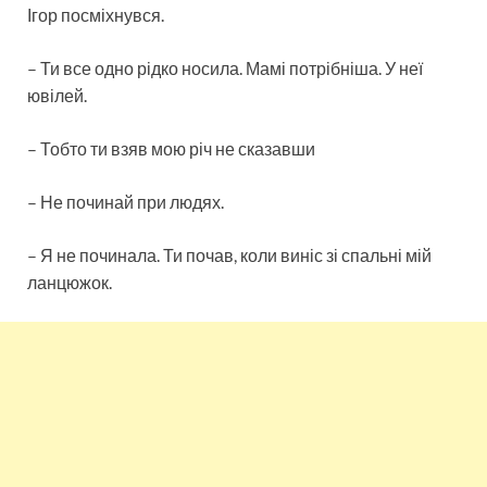
Ігор посміхнувся.
– Ти все одно рідко носила. Мамі потрібніша. У неї
ювілей.
– Тобто ти взяв мою річ не сказавши
– Не починай при людях.
– Я не починала. Ти почав, коли виніс зі спальні мій
ланцюжок.