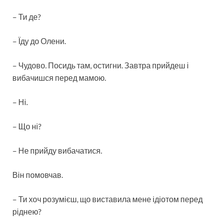
– Ти де?
– Їду до Олени.
– Чудово. Посидь там, остигни. Завтра прийдеш і
вибачишся перед мамою.
– Ні.
– Що ні?
– Не прийду вибачатися.
Він помовчав.
– Ти хоч розумієш, що виставила мене ідіотом перед
ріднею?