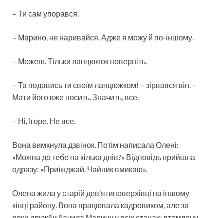
– Ти сам упорався.
– Марино, не наривайся. Адже я можу й по-іншому.
– Можеш. Тільки ланцюжок поверніть.
– Та подавись ти своїм ланцюжком! – зірвався він. –
Мати його вже носить. Значить, все.
– Ні, Ігоре. Не все.
Вона вимкнула дзвінок. Потім написала Олені:
«Можна до тебе на кілька днів?» Відповідь прийшла
одразу: «Приїжджай. Чайник вмикаю».
Олена жила у старій дев’ятиповерхівці на іншому
кінці району. Вона працювала кадровиком, але за
роки дружби бачила Марину у всіх станах: втомлену,