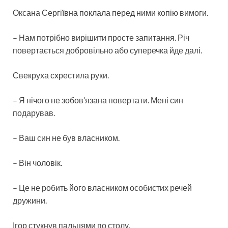
Оксана Сергіївна поклала перед ними копію вимоги.
– Нам потрібно вирішити просте запитання. Річ
повертається добровільно або суперечка йде далі.
Свекруха схрестила руки.
– Я нічого не зобов’язана повертати. Мені син
подарував.
– Ваш син не був власником.
– Він чоловік.
– Це не робить його власником особистих речей
дружини.
Ігор стукнув пальцями по столу.