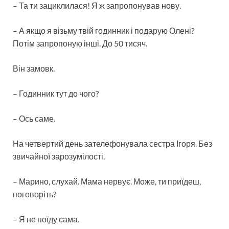
– Та ти зациклилася! Я ж запропонував нову.
– А якщо я візьму твій годинник і подарую Олені?
Потім запропоную інші. До 50 тисяч.
Він замовк.
– Годинник тут до чого?
– Ось саме.
На четвертий день зателефонувала сестра Ігоря. Без
звичайної зарозумілості.
– Марино, слухай. Мама нервує. Може, ти приїдеш,
поговоріть?
– Я не поїду сама.