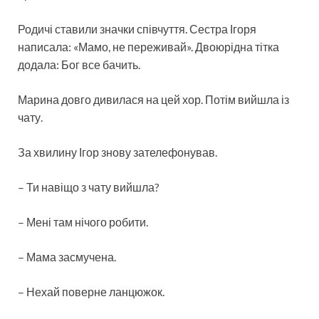
Родичі ставили значки співчуття. Сестра Ігоря
написала: «Мамо, не переживай». Двоюрідна тітка
додала: Бог все бачить.
Марина довго дивилася на цей хор. Потім вийшла із
чату.
За хвилину Ігор знову зателефонував.
– Ти навіщо з чату вийшла?
– Мені там нічого робити.
– Мама засмучена.
– Нехай поверне ланцюжок.