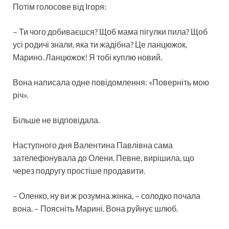
Потім голосове від Ігоря:
– Ти чого добиваєшся? Щоб мама пігулки пила? Щоб
усі родичі знали, яка ти жадібна? Це ланцюжок,
Марино. Ланцюжок! Я тобі куплю новий.
Вона написала одне повідомлення: «Поверніть мою
річ».
Більше не відповідала.
Наступного дня Валентина Павлівна сама
зателефонувала до Олени. Певне, вирішила, що
через подругу простіше продавити.
– Оленко, ну ви ж розумна жінка, – солодко почала
вона. – Поясніть Марині. Вона руйнує шлюб.