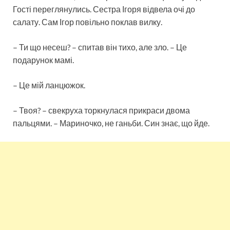
Гості переглянулись. Сестра Ігоря відвела очі до
салату. Сам Ігор повільно поклав вилку.
– Ти що несеш? – спитав він тихо, але зло. – Це
подарунок мамі.
– Це мій ланцюжок.
– Твоя? – свекруха торкнулася прикраси двома
пальцями. – Мариночко, не ганьби. Син знає, що йде.