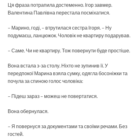
Ця фраза потрапила достеменно. Ігор завмер.
Валентина Павлівна перестала посміхатися.
– Марино, годі, – втрутилася сестра Ігоря. – Ну
подумаєш, ланцюжок. Чоловік не квартиру подарував.
– Саме. Чи не квартиру. Тож повернути буде простіше.
Вона встала з-за столу. Ніхто не зупинив її. У
передпокої Марина взяла сумку, одягла босоніжки та
почула за спиною голос чоловіка:
– Підеш зараз – можеш не повертатися.
Вона обернулася.
– Я повернуся за документами та своїми речами. Без
гостей.