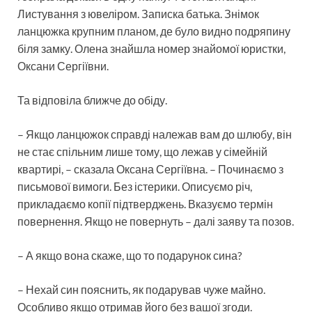
Листування з ювеліром. Записка батька. Знімок
ланцюжка крупним планом, де було видно подряпину
біля замку. Олена знайшла номер знайомої юристки,
Оксани Сергіївни.
Та відповіла ближче до обіду.
– Якщо ланцюжок справді належав вам до шлюбу, він
не стає спільним лише тому, що лежав у сімейній
квартирі, – сказала Оксана Сергіївна. – Починаємо з
письмової вимоги. Без істерики. Описуємо річ,
прикладаємо копії підтверджень. Вказуємо термін
повернення. Якщо не повернуть – далі заяву та позов.
– А якщо вона скаже, що то подарунок сина?
– Нехай син пояснить, як подарував чуже майно.
Особливо якщо отримав його без вашої згоди.