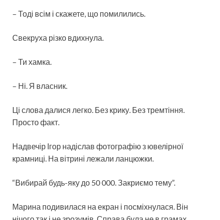
– Тоді всім і скажете, що помилились.
Свекруха різко вдихнула.
– Ти хамка.
– Ні. Я власник.
Ці слова далися легко. Без крику. Без тремтіння.
Просто факт.
Надвечір Ігор надіслав фотографію з ювелірної
крамниці. На вітрині лежали ланцюжки.
“Вибирай будь-яку до 50 000. Закриємо тему”.
Марина подивилася на екран і посміхнулася. Він
нічого так і не зрозумів. Справа була не в грамах