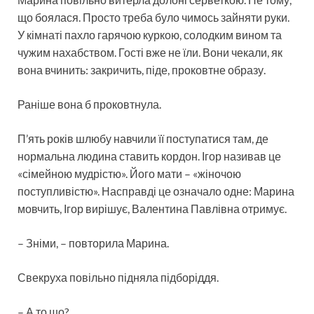
що боялася. Просто треба було чимось зайняти руки.
У кімнаті пахло гарячою куркою, солодким вином та
чужим нахабством. Гості вже не їли. Вони чекали, як
вона вчинить: закричить, піде, проковтне образу.
Раніше вона б проковтнула.
П’ять років шлюбу навчили її поступатися там, де
нормальна людина ставить кордон. Ігор називав це
«сімейною мудрістю». Його мати – «жіночою
поступливістю». Насправді це означало одне: Марина
мовчить, Ігор вирішує, Валентина Павлівна отримує.
– Зніми, – повторила Марина.
Свекруха повільно підняла підборіддя.
– А то що?