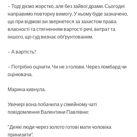
– Тоді діємо жорстко, але без зайвої драми. Сьогодні
направимо повторну вимогу. У ньому буде зазначено,
що при відмові ви звернетеся за захистом права
власності та стягненням вартості речі, витрат та
іншого, що суд визнає обґрунтованим.
– А вартість?
– Потрібно оцінити. Чи не з голови. Через ломбард чи
оцінювача.
Марина кивнула.
Увечері вона побачила у сімейному чаті
повідомлення Валентини Павлівни:
“Деякі люди через золото готові мати чоловіка
принизити”.