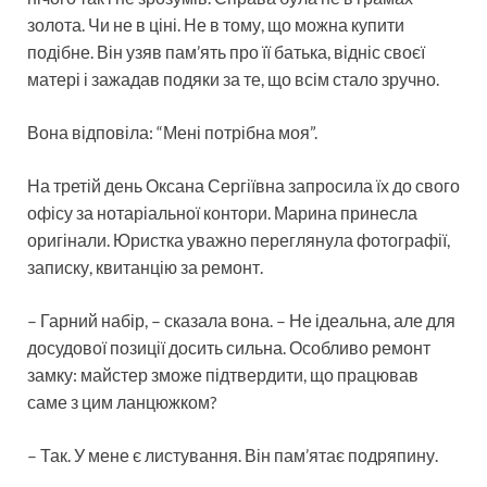
золота. Чи не в ціні. Не в тому, що можна купити
подібне. Він узяв пам’ять про її батька, відніс своєї
матері і зажадав подяки за те, що всім стало зручно.
Вона відповіла: “Мені потрібна моя”.
На третій день Оксана Сергіївна запросила їх до свого
офісу за нотаріальної контори. Марина принесла
оригінали. Юристка уважно переглянула фотографії,
записку, квитанцію за ремонт.
– Гарний набір, – сказала вона. – Не ідеальна, але для
досудової позиції досить сильна. Особливо ремонт
замку: майстер зможе підтвердити, що працював
саме з цим ланцюжком?
– Так. У мене є листування. Він пам’ятає подряпину.