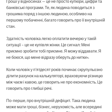
Гроші у відносинах — це не просто купюри, цифри та
банківські програми. Те, як людина поводиться з
грошима поряд з іншою людиною, особливо на
першому побаченні, багато говорить про її внутрішній
стан.
Здатність чоловіка легко оплатити вечерю у такій
ситуації – це не купівля жінки. Це сигнал: Мені
приємно зробити тобі приємне. Я можу віддавати. Я
не боюся, що мене відразу оберуть до нитки».
Коли чоловік у п’ятдесят років починає скрупульозно
ділити рахунок на калькуляторі, враховуючи різницю
між чаєм і кавою, це говорить не про економність. Це
говорить про глибші речі.
По-перше, про внутрішній дефіцит. Така людина
може мати гроші, бізнес, нерухомість, але всередині