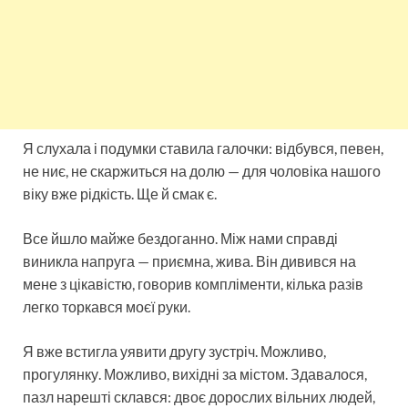
Я слухала і подумки ставила галочки: відбувся, певен,
не ниє, не скаржиться на долю — для чоловіка нашого
віку вже рідкість. Ще й смак є.
Все йшло майже бездоганно. Між нами справді
виникла напруга — приємна, жива. Він дивився на
мене з цікавістю, говорив компліменти, кілька разів
легко торкався моєї руки.
Я вже встигла уявити другу зустріч. Можливо,
прогулянку. Можливо, вихідні за містом. Здавалося,
пазл нарешті склався: двоє дорослих вільних людей,