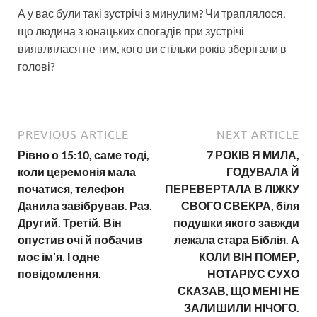
А у вас були такі зустрічі з минулим? Чи траплялося,
що людина з юнацьких спогадів при зустрічі
виявлялася не тим, кого ви стільки років зберігали в
голові?
PREVIOUS ARTICLE
NEXT ARTICLE
Рівно о 15:10, саме тоді,
7 РОКІВ Я МИЛА,
коли церемонія мала
ГОДУВАЛА Й
початися, телефон
ПЕРЕВЕРТАЛА В ЛІЖКУ
Данила завібрував. Раз.
СВОГО СВЕКРА, біля
Другий. Третій. Він
подушки якого завжди
опустив очі й побачив
лежала стара Біблія. А
моє ім’я. І одне
КОЛИ ВІН ПОМЕР,
повідомлення.
НОТАРІУС СУХО
СКАЗАВ, ЩО МЕНІ НЕ
ЗАЛИШИЛИ НІЧОГО.