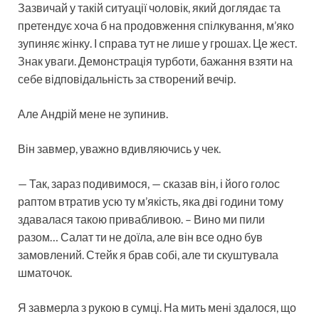
Зазвичай у такій ситуації чоловік, який доглядає та
претендує хоча б на продовження спілкування, м’яко
зупиняє жінку. І справа тут не лише у грошах. Це жест.
Знак уваги. Демонстрація турботи, бажання взяти на
себе відповідальність за створений вечір.
Але Андрій мене не зупинив.
Він завмер, уважно вдивляючись у чек.
— Так, зараз подивимося, — сказав він, і його голос
раптом втратив усю ту м’якість, яка дві години тому
здавалася такою привабливою. – Вино ми пили
разом… Салат ти не доїла, але він все одно був
замовлений. Стейк я брав собі, але ти скуштувала
шматочок.
Я завмерла з рукою в сумці. На мить мені здалося, що