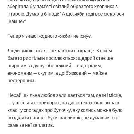
зберігала б у пам’яті світлий образ того хлопчика з
гітарою. Думала б іноді: “А що, якби тоді все склалося
інакше?”
Тепер я знаю: жодного «якби» не існує.
Люди змінюються. І не завжди на краще. З віком
багато рис тільки посилюються: щедрий стає ще
ширшим за душу, обережний — підозрілим,
економним — скупим, а дріб’язковий — майже
нестерпним.
Нехай шкільна любов залишається там, де їй і місце,
— у шкільних коридорах, на дискотеках, біля вікна в
класі, у спогадах про булочку, яку колись можна було
розділити навпіл і бути щасливою, не думаючи, хто
саме за неї заплатив.