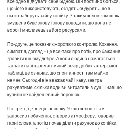
все одно відчувати себе бідною. Він постійно боїться,
що його використовують, об’їдять, обдурять, що в
нього заберуть зайву копійку. З таким чоловіком жінка
змушена буде знову і знову доводити, що вона не
ворог і мисливець за його ресурсами.
По-друге, це показник жорсткого контролю. Кохання,
симпатія, догляд – це все-таки про потік, про бажання
зробити іншому добре. А коли людина намагається
загнати навіть романтичний вечір до бухгалтерської
таблиці, це означає, що спонтанності там майже
немає. Сьогодні він вважає чай і каву, завтра
рахуватиме, скільки води ви витратили в душі і навіщо
купили не найдешевший порошок.
По-третє, це знецінює жінку. Якщо чоловік сам
запросив побачення, створив атмосферу, говорив
гарні слова, а потім почав ділити рахунок до копійки,