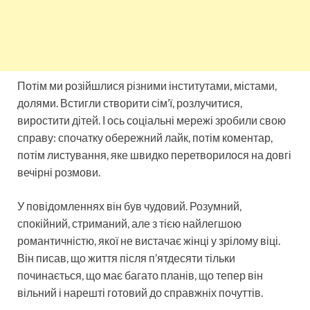
Потім ми розійшлися різними інститутами, містами,
долями. Встигли створити сім’ї, розлучитися,
виростити дітей. І ось соціальні мережі зробили свою
справу: спочатку обережний лайк, потім коментар,
потім листування, яке швидко перетворилося на довгі
вечірні розмови.
У повідомленнях він був чудовий. Розумний,
спокійний, стриманий, але з тією найлегшою
романтичністю, якої не вистачає жінці у зрілому віці.
Він писав, що життя після п’ятдесяти тільки
починається, що має багато планів, що тепер він
вільний і нарешті готовий до справжніх почуттів.