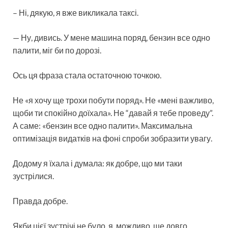
– Ні, дякую, я вже викликала таксі.
— Ну, дивись. У мене машина поряд, бензин все одно
палити, міг би по дорозі.
Ось ця фраза стала остаточною точкою.
Не «я хочу ще трохи побути поряд». Не «мені важливо,
щоби ти спокійно доїхала». Не “давай я тебе проведу”.
А саме: «бензин все одно палити». Максимальна
оптимізація видатків на фоні спроби зобразити увагу.
Додому я їхала і думала: як добре, що ми таки
зустрілися.
Правда добре.
Якби цієї зустрічі не було, я, можливо, ще довго