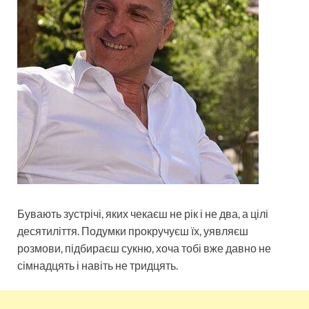
Бувають зустрічі, яких чекаєш не рік і не два, а цілі
десятиліття. Подумки прокручуєш їх, уявляєш
розмови, підбираєш сукню, хоча тобі вже давно не
сімнадцять і навіть не тридцять.