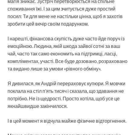
магія зникає. Зустріч перетворюється на спільне
споживання їжі. І за цим зчитується дуже простий
посил: Ти для мене не настільки цінна, щоб я захотів
зробити цей вечір своїм подарунком.
І нарешті, фінансова скупість дуже часто йде поруч із
емоційною. Людина, якій шкода зайвої сотні за ваш
чай, часто так само економить на підтримці, ласці,
компліментах, участі. Все буде дозовано, розраховано
та видано лише за умови «рівного обміну».
Я дивилася, як Андрій перераховує купюри. Я мовчки
поклала на стіл п’ять тисяч і сказала, що здавання не
потрібно. Не із щедрості. Просто хотіла, щоб усе це
якнайшвидше закінчилося.
І в цей момент я відчула майже фізичне відторгнення.