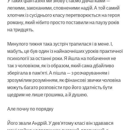
У таких фантазіях ми знову стаємо дівчатками —
легкими, закоханими, сповненими надій. А той самий
хлопчик із сусіднього класу перетворюється на героя
роману, який нібито просто поставили на паузу років
на тридцять.
Минулого тижня така зустріч трапилася і в мене. І,
мабуть, це був один із найнаочніших уроків практичної
психології за останні роки. Я йшла на побачення не
так з чоловіком, як із образом, який сама дбайливо
зберігала в пам’яті. А пішла — з розчаруванням і
зрозумілим розумінням, як фінансові звички чоловіка
можуть багато розповісти про його здатність бути
щедрим не лише грошима, а й душею.
Але почну по порядку
Його звали Андрій. У дев’ятому класі він здавався