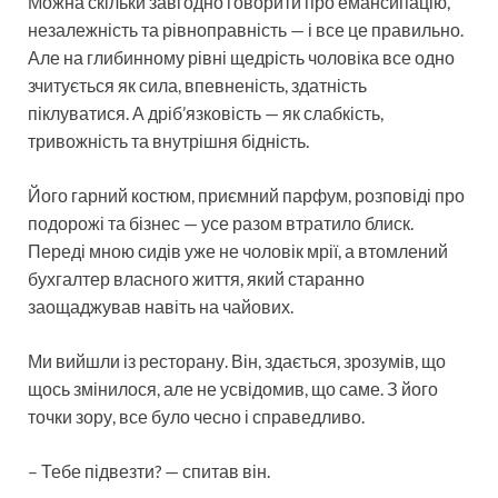
Можна скільки завгодно говорити про емансипацію,
незалежність та рівноправність — і все це правильно.
Але на глибинному рівні щедрість чоловіка все одно
зчитується як сила, впевненість, здатність
піклуватися. А дріб’язковість — як слабкість,
тривожність та внутрішня бідність.
Його гарний костюм, приємний парфум, розповіді про
подорожі та бізнес — усе разом втратило блиск.
Переді мною сидів уже не чоловік мрії, а втомлений
бухгалтер власного життя, який старанно
заощаджував навіть на чайових.
Ми вийшли із ресторану. Він, здається, зрозумів, що
щось змінилося, але не усвідомив, що саме. З його
точки зору, все було чесно і справедливо.
– Тебе підвезти? — спитав він.