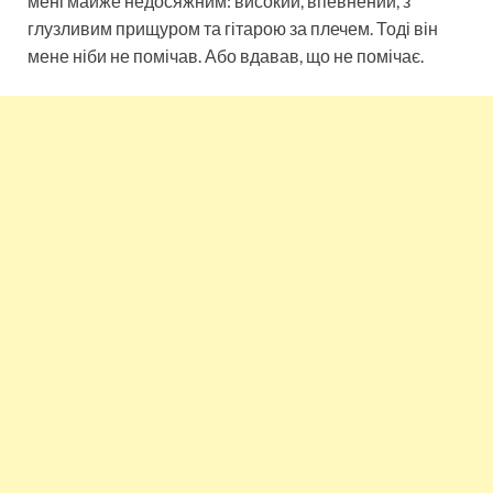
мені майже недосяжним: високий, впевнений, з
глузливим прищуром та гітарою за плечем. Тоді він
мене ніби не помічав. Або вдавав, що не помічає.