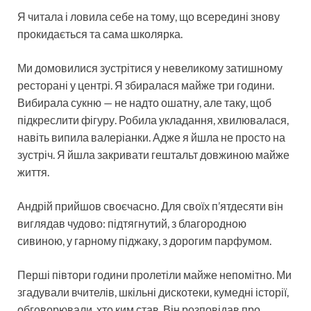
Я читала і ловила себе на тому, що всередині знову
прокидається та сама школярка.
Ми домовилися зустрітися у невеликому затишному
ресторані у центрі. Я збиралася майже три години.
Вибирала сукню — не надто ошатну, але таку, щоб
підкреслити фігуру. Робила укладання, хвилювалася,
навіть випила валеріанки. Адже я йшла не просто на
зустріч. Я йшла закривати гештальт довжиною майже
життя.
Андрій прийшов своєчасно. Для своїх п’ятдесяти він
виглядав чудово: підтягнутий, з благородною
сивиною, у гарному піджаку, з дорогим парфумом.
Перші півтори години пролетіли майже непомітно. Ми
згадували вчителів, шкільні дискотеки, кумедні історії,
обговорювали, хто ким став. Він розповідав про