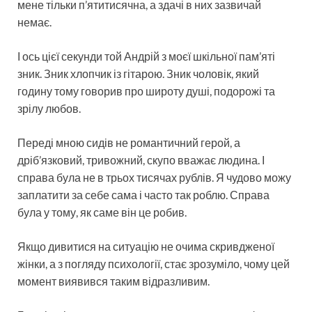
мене тільки п’ятитисячна, а здачі в них зазвичай
немає.
І ось цієї секунди той Андрій з моєї шкільної пам’яті
зник. Зник хлопчик із гітарою. Зник чоловік, який
годину тому говорив про широту душі, подорожі та
зрілу любов.
Переді мною сидів не романтичний герой, а
дріб’язковий, тривожний, скупо вважає людина. І
справа була не в трьох тисячах рублів. Я чудово можу
заплатити за себе сама і часто так роблю. Справа
була у тому, як саме він це робив.
Якщо дивитися на ситуацію не очима скривдженої
жінки, а з погляду психології, стає зрозуміло, чому цей
момент виявився таким відразливим.