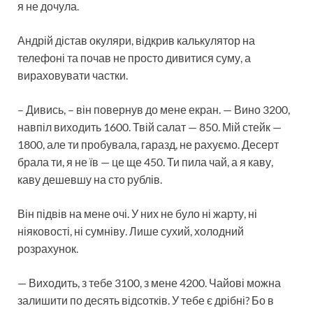
я не дочула.
Андрій дістав окуляри, відкрив калькулятор на
телефоні та почав не просто дивитися суму, а
вираховувати частки.
– Дивись, – він повернув до мене екран. — Вино 3200,
навпіл виходить 1600. Твій салат — 850. Мій стейк —
1800, але ти пробувала, гаразд, не рахуємо. Десерт
брала ти, я не їв — це ще 450. Ти пила чай, а я каву,
каву дешевшу на сто рублів.
Він підвів на мене очі. У них не було ні жарту, ні
ніяковості, ні сумніву. Лише сухий, холодний
розрахунок.
— Виходить, з тебе 3100, з мене 4200. Чайові можна
залишити по десять відсотків. У тебе є дрібні? Бо в