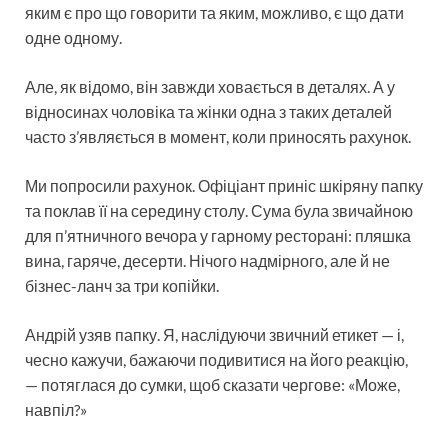
яким є про що говорити та яким, можливо, є що дати
одне одному.
Але, як відомо, він завжди ховається в деталях. А у
відносинах чоловіка та жінки одна з таких деталей
часто з’являється в момент, коли приносять рахунок.
Ми попросили рахунок. Офіціант приніс шкіряну папку
та поклав її на середину столу. Сума була звичайною
для п’ятничного вечора у гарному ресторані: пляшка
вина, гаряче, десерти. Нічого надмірного, але й не
бізнес-ланч за три копійки.
Андрій узяв папку. Я, наслідуючи звичний етикет — і,
чесно кажучи, бажаючи подивитися на його реакцію,
— потяглася до сумки, щоб сказати чергове: «Може,
навпіл?»