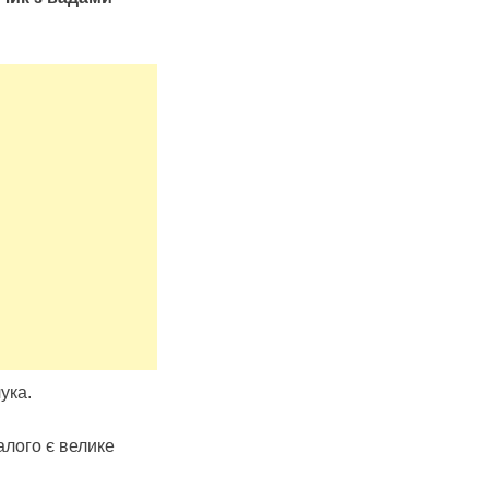
ука.
лого є велике