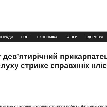
ПОРАДИ
СВІТ
ЕКОНОМІКА
БЛОГИ
ЗДОРОВ’Я
у дев’ятирічний прикарпате
луху стриже справжніх кліє
ийських салонів чоловічі стрижки робить 9-річний хлоп