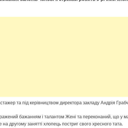
стажер та під керівництвом директора закладу Андрія Грабч
ражений бажанням і талантом Жені та переконаний, що у ма
 на другому занятті хлопець постриг свого хресного тата.