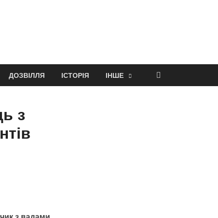
ДОЗВІЛЛЯ
ІСТОРІЯ
ІНШЕ
ць з
нтів
чик з вадами