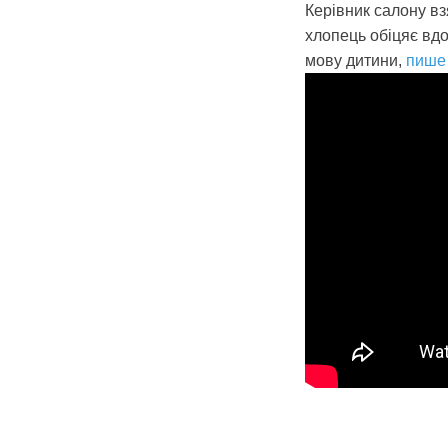
Керівник салону в
хлопець обіцяє вдо
мову дитини,
пише