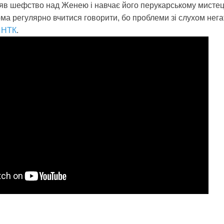
зяв шефство над Женею і навчає його перукарському мистецт
ма регулярно вчитися говорити, бо проблеми зі слухом нег
 НТК
.