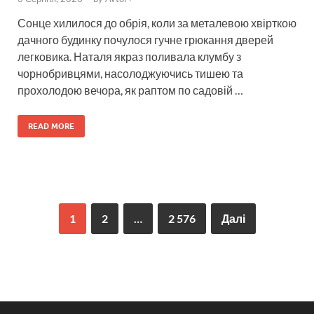
Сонце хилилося до обрія, коли за металевою хвірткою
дачного будинку почулося гучне грюкання дверей
легковика. Наталя якраз поливала клумбу з
чорнобривцями, насолоджуючись тишею та
прохолодою вечора, як раптом по садовій …
READ MORE
1
2
…
2 576
Далі