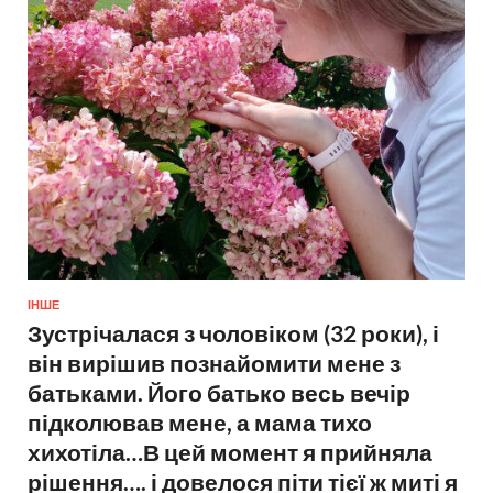
ІНШЕ
Зустрічалася з чоловіком (32 роки), і
він вирішив познайомити мене з
батьками. Його батько весь вечір
підколював мене, а мама тихо
хихотіла…В цей момент я прийняла
рішення…. і довелося піти тієї ж миті я