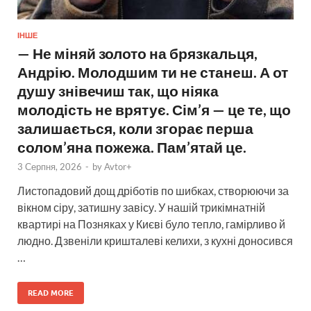
ІНШЕ
— Не міняй золото на брязкальця,
Андрію. Молодшим ти не станеш. А от
душу знівечиш так, що ніяка
молодість не врятує. Сім’я — це те, що
залишається, коли згорає перша
солом’яна пожежа. Пам’ятай це.
3 Серпня, 2026
-
by
Avtor+
Листопадовий дощ дріботів по шибках, створюючи за
вікном сіру, затишну завісу. У нашій трикімнатній
квартирі на Позняках у Києві було тепло, гамірливо й
людно. Дзвеніли кришталеві келихи, з кухні доносився
…
READ MORE