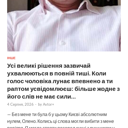
ІНШЕ
Усі великі рішення зазвичай
ухвалюються в повній тиші. Коли
голос чоловіка лунає впевнено а ти
раптом усвідомлюєш: більше жодне з
його слів не має сили…
4 Серпня, 2026
-
by
Avtor+
— Без мене ти була б у цьому Києві абсолютним
нулем, Олено. Колись ці слова могли вибити з мене
повітря. Я могла стояти посеред кухні з рушником у