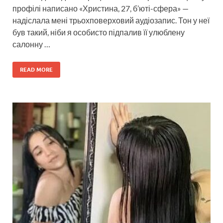
профілі написано «Христина, 27, б’юті-сфера» —
надіслала мені трьохповерховий аудіозапис. Тон у неї
був такий, ніби я особисто підпалив її улюблену
салонну …
READ MORE