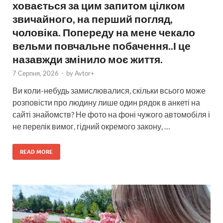
ховається за цим запитом цілком
звичайного, на перший погляд,
чоловіка. Попереду на мене чекало
вельми повчальне побачення..І це
назавжди змінило моє життя.
7 Серпня, 2026
-
by
Avtor+
Ви коли-небудь замислювалися, скільки всього може
розповісти про людину лише один рядок в анкеті на
сайті знайомств? Не фото на фоні чужого автомобіля і
не перелік вимог, гідний окремого закону, …
READ MORE