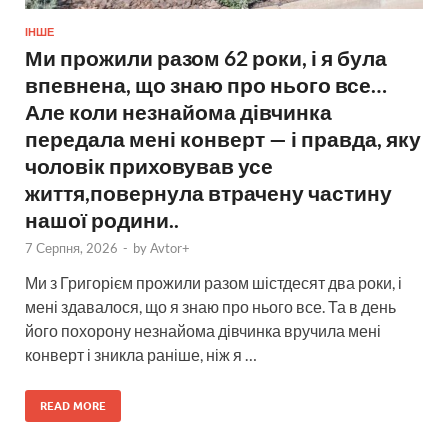
ІНШЕ
Ми прожили разом 62 роки, і я була
впевнена, що знаю про нього все…
Але коли незнайома дівчинка
передала мені конверт — і правда, яку
чоловік приховував усе
життя,повернула втрачену частину
нашої родини..
7 Серпня, 2026
-
by
Avtor+
Ми з Григорієм прожили разом шістдесят два роки, і
мені здавалося, що я знаю про нього все. Та в день
його похорону незнайома дівчинка вручила мені
конверт і зникла раніше, ніж я …
READ MORE