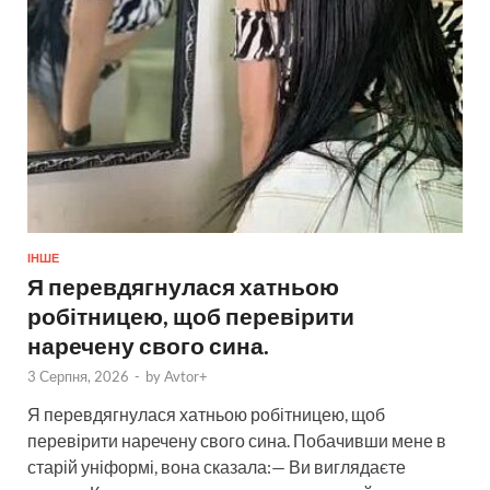
ІНШЕ
Я перевдягнулася хатньою
робітницею, щоб перевірити
наречену свого сина.
3 Серпня, 2026
-
by
Avtor+
Я перевдягнулася хатньою робітницею, щоб
перевірити наречену свого сина. Побачивши мене в
старій уніформі, вона сказала:— Ви виглядаєте