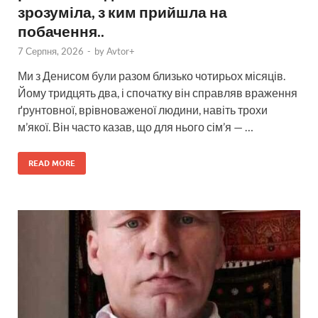
зрозуміла, з ким прийшла на
побачення..
7 Серпня, 2026
-
by
Avtor+
Ми з Денисом були разом близько чотирьох місяців.
Йому тридцять два, і спочатку він справляв враження
ґрунтовної, врівноваженої людини, навіть трохи
м’якої. Він часто казав, що для нього сім’я — …
READ MORE