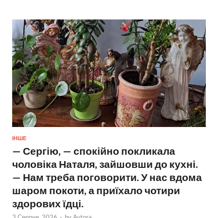
ІНШЕ
— Сергію, — спокійно покликала
чоловіка Наталя, зайшовши до кухні.
— Нам треба поговорити. У нас вдома
шаром покоти, а приїхало чотири
здорових їдці.
3 Серпня, 2026
-
by
Avtor+