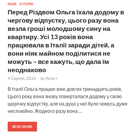
ІНШЕ
/
ІСТОРІЯ
Перед Різдвом Ольга їхала додому в
чергову відпустку, цього разу вона
везла гроші молодшому сину на
квартиру. Усі 13 років вона
працювала в Італії заради дітей, а
вони ніяк майном поділитися не
можуть – все кажуть, що дала їм
неоднаково
4 Серпня, 2026
-
by
Avtor+
В Італії Ольга працює вже довгих тринадцять років.
Цього року вона знову поверталася додому у свою
щорічну відпустку, але на душі у неї було чомусь дуже
неспокійно. Жодного разу вона …
READ MORE