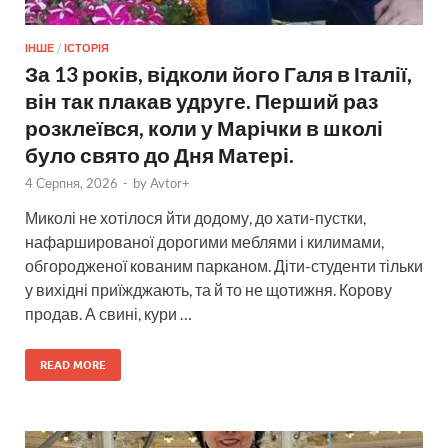
ІНШЕ
/
ІСТОРІЯ
За 13 років, відколи його Галя в Італії,
він так плакав удруге. Перший раз
розклеївся, коли у Марічки в школі
було свято до Дня Матері.
4 Серпня, 2026
-
by
Avtor+
Миколі не хотілося йти додому, до хати-пустки,
нафаршированої дорогими меблями і килимами,
обгородженої кованим парканом. Діти-студенти тільки
у вихідні приїжджають, та й то не щотижня. Корову
продав. А свині, кури …
READ MORE