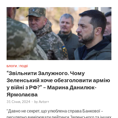
БЛОГИ
/
ПОДІЇ
“Звільнити Залужного. Чому
Зеленський хоче обезголовити армію
у війні з РФ?” – Марина Данилюк-
Ярмолаєва
31 Січня, 2024
-
by
Avtor+
“Давно не секрет, що улюблена справа Банкової –
регулярно вимірювати рейтинги Зеленського та інших