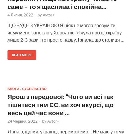
саме – то я щаслива і спокійна…
4 Липня, 2022
-
by
Avtor+
ЩО БУДЕ З УКРАЇНОЮ Я ніяк не могла зрозуміти
чому мене занесло у Хорватію. Я чула про цю країну
лише 2-3 рази і то просто назву. І знала, що столиця …
READ MORE
БЛОГИ
/
СУСПІЛЬСТВО
Ярош з передової: “Чого ви всі так
тішитеся тим ЄС, ви хоч вкурсі, що
весь цей час вони …
24 Червня, 2022
-
by
Avtor+
Я знаю, що ми, українці, переможемо… Не маю у тому