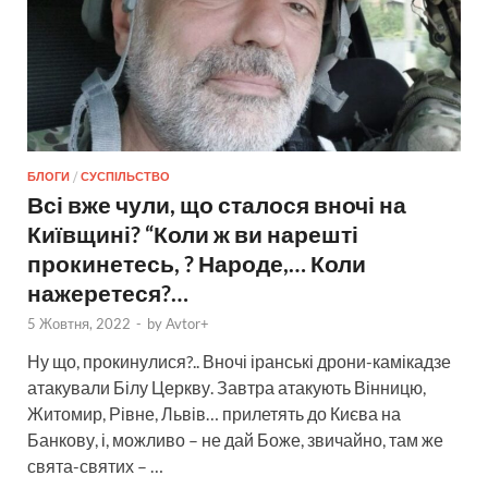
БЛОГИ
/
СУСПІЛЬСТВО
Всі вже чули, що сталося вночі на
Київщині? “Коли ж ви нарешті
прокинетесь, ? Народе,… Коли
нажеретеся?…
5 Жовтня, 2022
-
by
Avtor+
Ну що, прокинулися?.. Вночі іранські дрони-камікадзе
атакували Білу Церкву. Завтра атакують Вінницю,
Житомир, Рівне, Львів… прилетять до Києва на
Банкову, і, можливо – не дай Боже, звичайно, там же
свята-святих – …