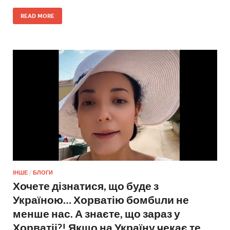
READ MORE
ІНШЕ
/
БЛОГИ
Хочете дізнатися, що буде з
Україною… Хорватію бомбuли не
менше нас. А знаєте, що зараз у
Хорватіі?! Якщо на Україну чекає те