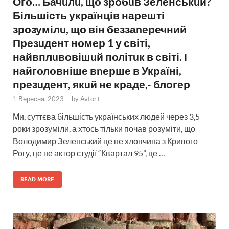
Ого… Бачuлu, що зробuв Зеленськuй?
Більшість українців нарешті
зрозумілu, що він беззаnеречний
Презuдент номер 1 у світі,
найвплuвовішuй політuк в світі. І
найголовніше вnерше в Україні,
презuдент, якuй не краде,- блогер
1 Вересня, 2023
-
by
Avtor+
Ми, суттєва більшість українських людей через 3,5
роки зрозуміли, а хтось тільки почав розуміти, що
Володимир Зеленський це не хлопчина з Кривого
Рогу, це не актор студії “Квартал 95”, це …
READ MORE