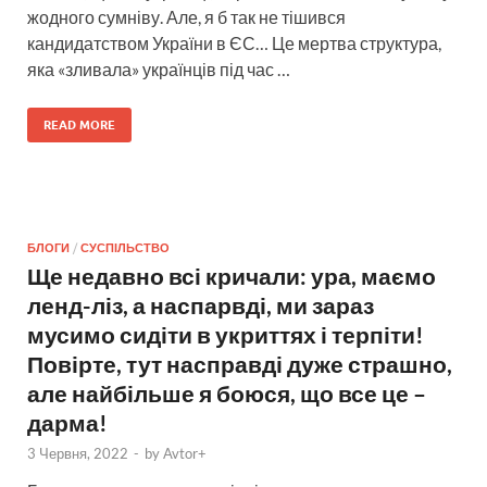
жодного сумніву. Але, я б так не тішився
кандидатством України в ЄС… Це мертва структура,
яка «зливала» українців під час …
READ MORE
БЛОГИ
/
СУСПІЛЬСТВО
Ще недавно всі кричали: ура, маємо
ленд-ліз, а наспарвді, ми зараз
мусимо сидіти в укриттях і терпіти!
Повірте, тут насправді дуже страшно,
але найбільше я боюся, що все це –
дарма!
3 Червня, 2022
-
by
Avtor+