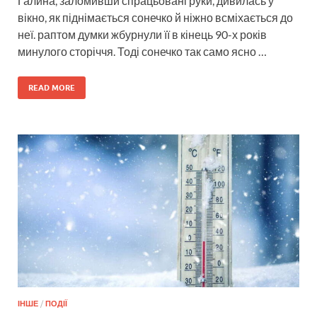
Галина, заломивши спрацьовані руки, дивилась у
вікно, як піднімається сонечко й ніжно всміхається до
неї. раптом думки жбурнули її в кінець 90-х років
минулого сторіччя. Тоді сонечко так само ясно …
READ MORE
ІНШЕ
/
ПОДІЇ