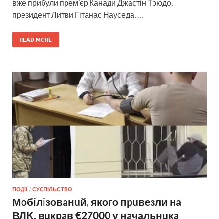
вже прибули прем’єр Канади Джастін Трюдо,
президент Литви Гітанас Науседа, …
READ MORE
ПОДІЇ
/
СУСПІЛЬСТВО
Мoбiлiзoвaнuй, якoгo пpuвeзли нa
ВЛK, вuкpaв €27000 у нaчaльнuкa