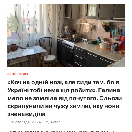
ІНШЕ
/
ПОДІЇ
«Хоч на одній нозі, але сиди там, бо в
Україні тобі нема що робити». Галина
мало не зомліла від почутого. Сльози
скрапували на чужу землю, яку вона
зненавиділа
3 Листопада, 2024
-
by
Avtor+