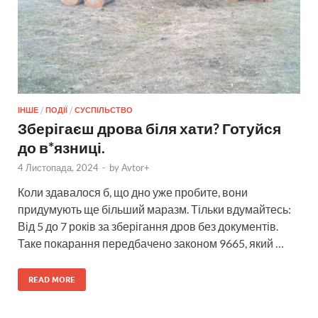
ІНШЕ
/
ПОДІЇ
/
СУСПІЛЬСТВО
Зберігаєш дрова біля хати? Готуйся
до в*язниці.
4 Листопада, 2024
-
by
Avtor+
Коли здавалося б, що дно уже пробите, вони
придумують ще більший маразм. Тільки вдумайтесь:
Від 5 до 7 років за зберігання дров без документів.
Таке покарання передбачено законом 9665, який …
READ MORE