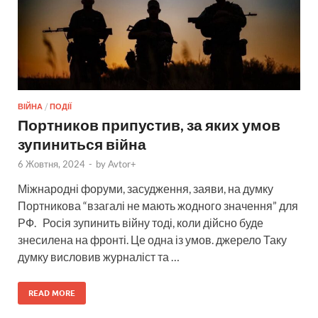
ВІЙНА
/
ПОДІЇ
Портников припустив, за яких умов
зупиниться війна
6 Жовтня, 2024
-
by
Avtor+
Міжнародні форуми, засудження, заяви, на думку
Портникова “взагалі не мають жодного значення” для
РФ. Росія зупинить війну тоді, коли дійсно буде
знесилена на фронті. Це одна із умов. джерело Таку
думку висловив журналіст та …
READ MORE