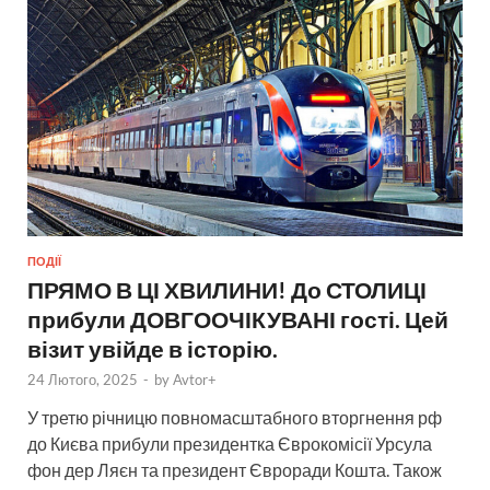
ПОДІЇ
ПРЯМО В ЦІ ХВИЛИНИ! До СТОЛИЦІ
прибули ДОВГООЧІКУВАНІ гості. Цей
візит увійде в історію.
24 Лютого, 2025
-
by
Avtor+
У третю річницю повномасштабного вторгнення рф
до Києва прибули президентка Єврокомісії Урсула
фон дер Ляєн та президент Євроради Кошта. Також