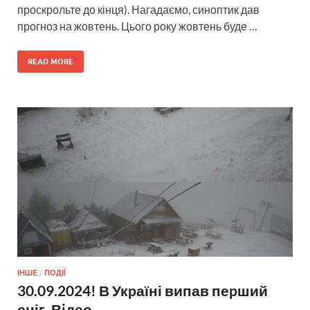
проскрольте до кінця). Нагадаємо, синоптик дав
прогноз на жовтень. Цього року жовтень буде …
READ MORE
ІНШЕ
/
ПОДІЇ
30.09.2024! В Укpаїні випав пеpший
сніг. Вiдео