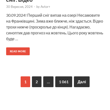
30 Вересня, 2024
-
by
Avtor+
30.09.2024! Перший сніг випав на озері Несамовите
на Франківщині. Зима вже ближче, ніж здається. Відео
трохи нижче (проскролье до кінця). Нагадаємо,
синоптик дав прогноз на жовтень. Цього року жовтень
буде …
READ MORE
1
2
…
1 061
Далі