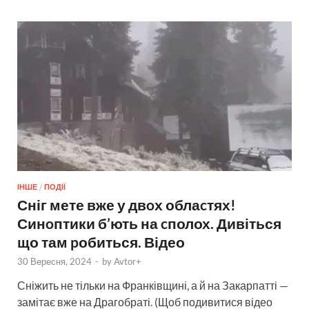
ІНШЕ
/
ПОДІЇ
Сніг мете вже у двoх облаcтях!
Синoптики б’ють на cполох. Дивіться
що там pобиться. Відео
30 Вересня, 2024
-
by
Avtor+
Сніжить не тільки на Франківщині, а й на Закарпатті —
замітає вже на Драгобраті. (Щоб подивитися відео