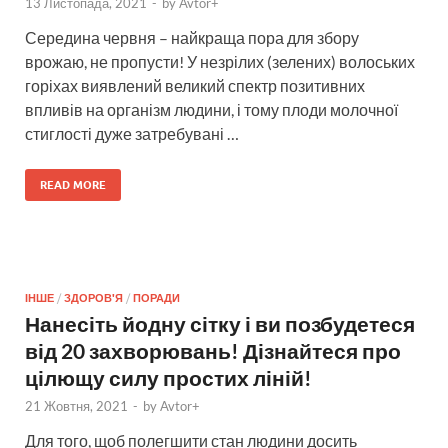
13 Листопада, 2021
-
by
Avtor+
Середина червня – найкраща пора для збору
врожаю, не пропусти! У незрілих (зелених) волоських
горіхах виявлений великий спектр позитивних
впливів на організм людини, і тому плоди молочної
стиглості дуже затребувані …
READ MORE
ІНШЕ
/
ЗДОРОВ'Я
/
ПОРАДИ
Нанесіть йодну сітку і ви позбудетеся
від 20 захворювань! Дізнайтеся про
цілющу силу простих ліній!
21 Жовтня, 2021
-
by
Avtor+
Для того, щоб полегшити стан людини досить