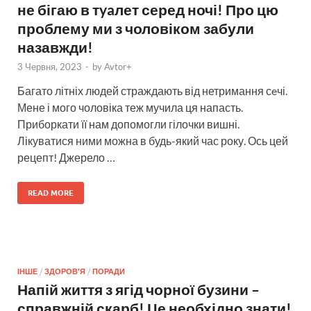
не бігаю в тyaлет серед ночі! Про цю
проблему ми з чоловіком забули
назавжди!
3 Червня, 2023
-
by
Avtor+
Багато літніх людей страждають від нетримання сeчі.
Мене і мого чоловіка теж мучила ця напасть.
Приборкати її нам допомогли гілочки вишні.
Лікуватися ними можна в будь-який час року. Ось цей
рецепт! Джерело …
READ MORE
ІНШЕ
/
ЗДОРОВ'Я
/
ПОРАДИ
Напій життя з ягід чорної бузини –
справжній скарб! Це необхідно знати!