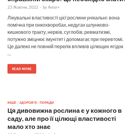
23 Жовтня, 2022
-
by
Avtor+
Лікувальні властивості цієї рослини унікальні: вона
помічна при онкохворобах, недугах шлунково-
кишкового тракту, нервів, суглобів, ревматизмі,
потужно зміцнює імунітет і допомагає при перевтомі.
Це далеко не повний перелік впливів цілющих ягідок
…
READ MORE
ІНШЕ
/
ЗДОРОВ'Я
/
ПОРАДИ
Ця дивовижна рослина є у кожного в
саду, але про її цілющі властивості
мало хто знає