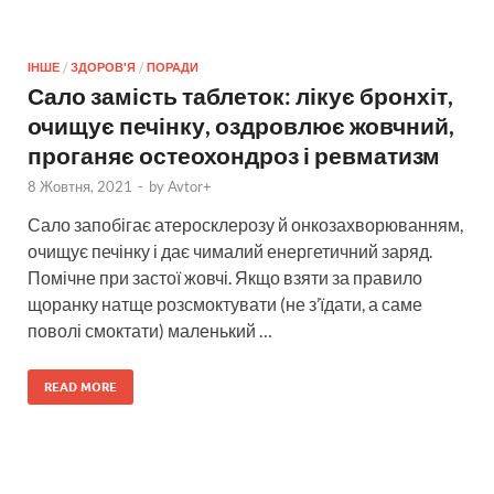
ІНШЕ
/
ЗДОРОВ'Я
/
ПОРАДИ
Сало замість таблеток: лікує бронхіт,
очищує печінку, оздровлює жовчний,
проганяє остеохондроз і ревматизм
8 Жовтня, 2021
-
by
Avtor+
Сало запобігає атеросклерозу й онкозахворюванням,
очищує печінку і дає чималий енергетичний заряд.
Помічне при застої жовчі. Якщо взяти за правило
щоранку натще роз­смоктувати (не з’їдати, а саме
поволі смоктати) маленький …
READ MORE