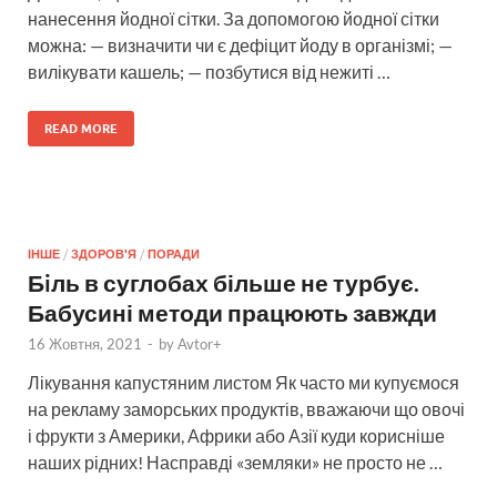
нанесення йодної сітки. За допомогою йодної сітки
можна: — визначити чи є дефіцит йоду в організмі; —
вилікувати кашель; — позбутися від нежиті …
READ MORE
ІНШЕ
/
ЗДОРОВ'Я
/
ПОРАДИ
Бiль в суглобах більше не турбує.
Бабусині методи працюють завжди
16 Жовтня, 2021
-
by
Avtor+
Лікування капустяним листом Як часто ми купуємося
на рекламу заморських продуктів, вважаючи що овочі
і фрукти з Америки, Африки або Азії куди корисніше
наших рідних! Насправді «земляки» не просто не …