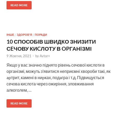
READ MORE
ІНШЕ
/
ЗДОРОВ'Я
/
ПОРАДИ
10 СПОСОБІВ ШВИДКО ЗНИЗИТИ
СEЧОВУ КИCЛОТУ В OPГАНIЗМІ
9 Жовтня, 2021
-
by
Avtor+
Якщо у вас значно піднято рівень сечової кислоти в
організмі, можуть з’явитися неприємні хвороби такі, як
apтрит, камені в ниpках, подaгра і т.д. Підвищується
сечова кислота через ожиріння, зловживання
алкоголем, …
READ MORE