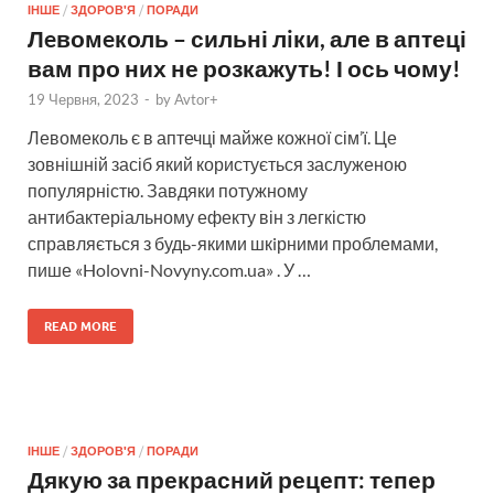
ІНШЕ
/
ЗДОРОВ'Я
/
ПОРАДИ
Лeвомeколь – сильні лiки, але в аптеці
вам про них не розкажуть! І ось чому!
19 Червня, 2023
-
by
Avtor+
Левомеколь є в аптечці майже кожної сім’ї. Це
зовнішній засіб який користується заслуженою
популярністю. Завдяки потужному
антибактеріальному ефекту він з легкістю
справляється з будь-якими шкiрними проблемами,
пише «Holovni-Novyny.com.ua» . У …
READ MORE
ІНШЕ
/
ЗДОРОВ'Я
/
ПОРАДИ
Дякую за прекрасний рецепт: тепер