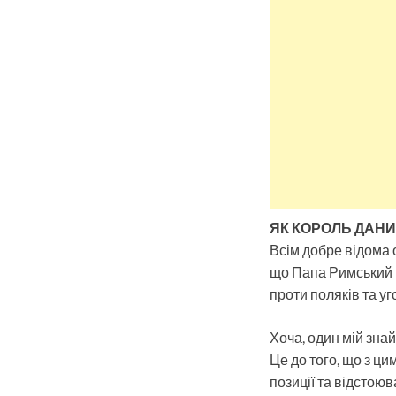
ЯК КОРОЛЬ ДАНИ
Всім добре відома 
що Папа Римський й
проти поляків та у
Хоча, один мій знай
Це до того, що з ц
позиції та відстоюв