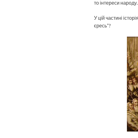
то інтереси народу
У цій частині істор
єресь”?