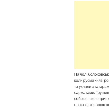
На чолі болоховськ
коли руські князі 
та уклали з татарам
сарматами. Грушевс
собою ніякою тривкі
властю, з повною п