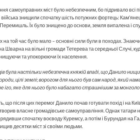
ня самоуправних міст було небезпечним, бо підривало всі п
 війська знищили спочатку шість потужних фортець: Кам’яне
Перемишль. Їх було знищено до основи, земля випалена і сп
х на той час було мало – основні сили були в походах. Знаюч
ина Шварна на вільні громади Тетерева та середньої Случі, к
знищуючи та упокорюючи їх населення.
в була настільки небезпечна княжій владі, що Данило нищи
 городи, цілі землі; ворогом для нього був сам народ, який н
не іго, яке для нього було набагато страшнішим за монгол
, що після цих перемог Данило почав готувати похід і на Київ
 утворив власне громадівське самоуправління. Однак татари 
ирядивши спочатку воєводу Куремсу, а потім і Бурундая на Га
нищив десятки міст зі своїми людьми.