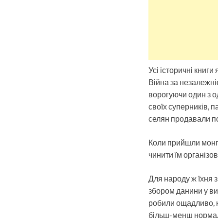
Усі історичні книги
Війна за незалежніс
ворогуючи один з о
своїх суперників, п
селян продавали пол
Коли прийшли монго
чинити їм організов
Для народу ж їхня 
збором данини у виг
робили ощадливо, н
більш-менш нормальн