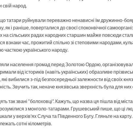
 свій народ.
 що татари руйнували переважно ненависні їм дружинно-боя
у, як і раніше, поверталися до своєї споконвічної самооргані
х на сільських радах народних старшин майже повсюди стал
я взнаки час, прожитий спільно зі степовими народами, культу
ю часткою українського народу.
яли населення громад перед Золотою Ордою, організовувал
римали від істориків (навіть українських) образливе прізвись
, які вибилися з-під безпосередньої залежности від своїх княз
ність. Звучить так, неначе князівська зверхність була для них
дять так звані “болоховці”. Кажуть, що назва ця пішла від міст
розумілися з монголо-татарами. Грушевський пише, що ці люди
кали у верхів’ях Случа та Південного Бугу. Гляньте на карту.
лежать сотні кілометрів.