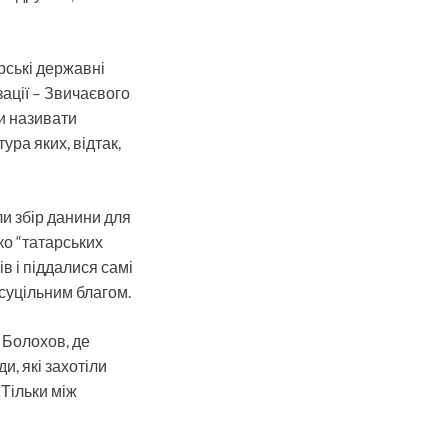
рські державні
зації – Звичаєвого
и називати
ра яких, відтак,
и збір данини для
ко “татарських
ів і піддалися самі
 суцільним благом.
а Болохов, де
, які захотіли
 Тільки між