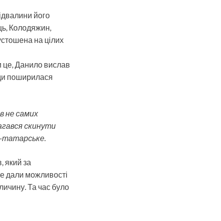
ідвалини його
ць, Колодяжин,
устошена на цілих
и це, Данило вислав
уди поширилася
в не самих
амагався скинути
о-татарське.
, який за
не дали можливості
личину. Та час було