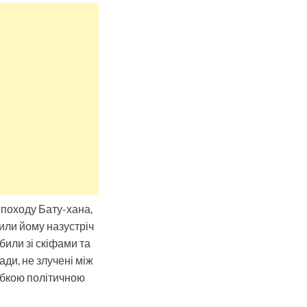
 походу Бату-хана,
или йому назустріч
били зі скіфами та
ди, не злучені між
лабкою політичною