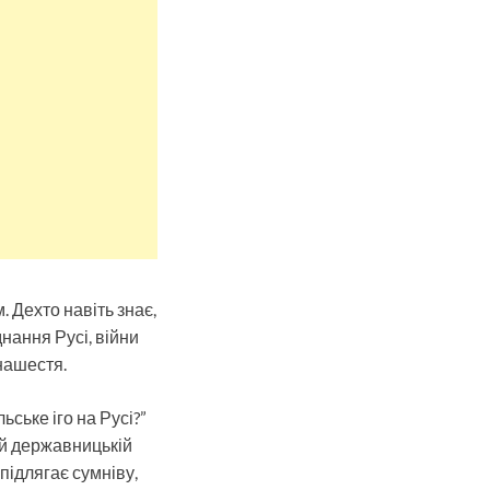
 Дехто навіть знає,
нання Русі, війни
нашестя.
ьське іго на Русі?”
ій державницькій
підлягає сумніву,