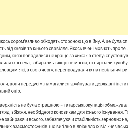
 якось сором’язливо обходять стороною цю війну. А це була с
ть від князів та їхнього свавілля. Якось вчені мовчать про те
дним, князі поводилися не краще за хижаків степу: спустошува
алили їхні села, забирали, а якщо не могли, то вирізали худоб
овцям, які, в свою чергу, перепродували їх на невільничі рин
ли, вони передусім, намагалися зруйнувати державні інститу
аний опір.
зверхність не була страшною – татарська окупація обмежува
ляді збіжжя, необхідного кочовикам для їхнього існування. Т
е забираючи всього, забезпечуючи стабільність зернових над
их взаємостосунків, що вигідно відрізняло їх від князівськи