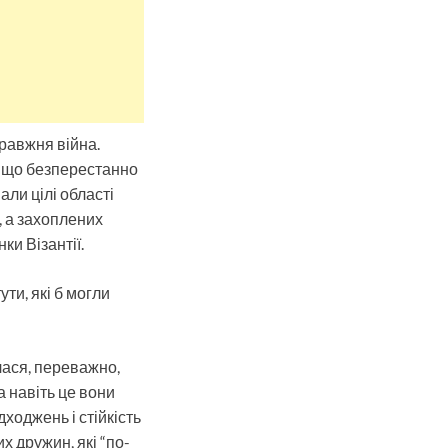
правжня війна.
 , що безперестанно
ли цілі області
у, а захоплених
ки Візантії.
ти, які б могли
лася, переважно,
а навіть це вони
ходжень і стійкість
х дружин, які “по-