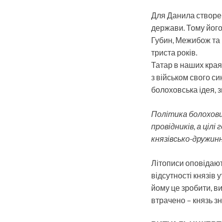
Для Данила створен
держави. Тому його
Губин, Межибож та 
триста років.
Татар в наших края
з військом свого с
болоховська ідея, 
Політика болоховці
провідників, а цілі
князівсько-дружин
Літописи оповідають
відсутності князів
йому це зробити, в
втрачено – князь з