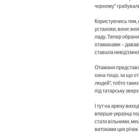
чорному” грабували
Користуючись тим,
установи, вони знов
ладу. Тепер обрани
отаманами – дававс
ставала невід’ємно
Отамани представл
хана тощо, за що от
людей”, тобто таких
під татарську зверх
І тут на арену вихо
вперше українці по
стати вільними, меш
витоками цих річок 