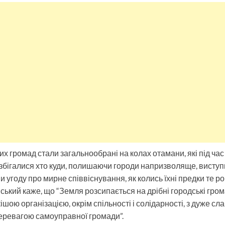
их громад стали загальнообрані на колах отамани, які під час
розбігалися хто куди, полишаючи городи напризволяще, виступ
и угоду про мирне співвіснування, як колись їхні предки те ро
ький каже, що “Земля розсипається на дрібні городські грома
шою організацією, окрім спільності і солідарності, з дуже с
еревагою самоуправної громади”.