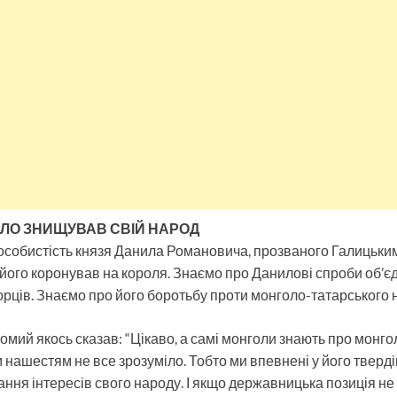
ЛО ЗНИЩУВАВ СВІЙ НАРОД
особистість князя Данила Романовича, прозваного Галицьким.
ого коронував на короля. Знаємо про Данилові спроби об’єд
горців. Знаємо про його боротьбу проти монголо-татарського 
омий якось сказав: “Цікаво, а самі монголи знають про монгол
им нашестям не все зрозуміло. Тобто ми впевнені у його тверд
ання інтересів свого народу. І якщо державницька позиція не 