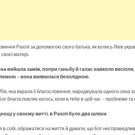
овення Рахілі за допомогою свого батька, як колись Яків укр
своєї матері.
вона вийшла заміж, попри ганьбу й галас навколо весілля,
блемою – вона виявилася безплідною.
 Лія, яка вкрала її благословення, народжувала одного сина 
 Бог благословляє когось, коли в тебе в цей час – проблеми та 
нощі у своєму житті, в Рахілі було два шляхи.
 в собі, ображатися на життя й думати, що Бог несправедливи