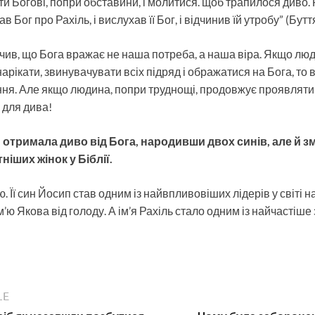
и Богові, попри обставини, і молитися. щоб трапилося диво.
в Бог про Рахіль, і вислухав її Бог, і відчинив їй утробу” (Буття‬ 
чив, що Бога вражає не наша потреба, а наша віра. Якщо лю
арікати, звинувачувати всіх підряд і ображатися на Бога, то 
ня. Але якщо людина, попри труднощі, продовжує проявляти в
 для дива!
ки отримала диво від Бога, народивши двох синів, але й з
ніших жінок у Біблії.
 Її син Йосип став одним із найвпливовіших лідерів у світі на
’ю Якова від голоду. А ім’я Рахіль стало одним із найчастіше
LE