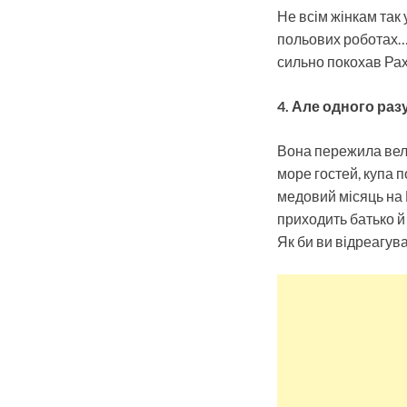
Не всім жінкам так 
польових роботах… А
сильно покохав Рахі
4. Але одного раз
Вона пережила велик
море гостей, купа 
медовий місяць на Г
приходить батько й 
Як би ви відреагува