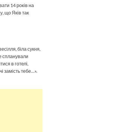
вати 14 років на
у, що Яків так
есілля, біла сукня,
же спланували
ися в готелі,
і замість тебе…».