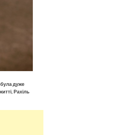
я була дуже
житті, Рахіль