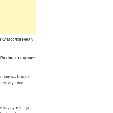
ав благословення у
 Рахіль зіткнулася
за іншим… Важко
немає успіху.
й. І другий – це