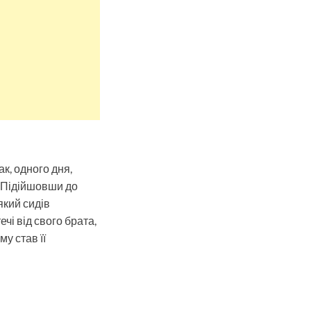
к, одного дня,
. Підійшовши до
який сидів
чі від свого брата,
му став її