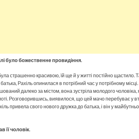
ілі було божественне провидіння.
була страшенно красивою, їй ще й у житті постійно щастило. Та
 батька, Рахіль опинилася в потрібний час у потрібному місці
шований далеко за містом, вона зустріла молодого чоловіка, 
оті. Розговорившись, виявилося, що цей мачо перебуває у вте
ахіль привела свого нового дружка до батька, і він у майбутньо
ав її чоловік.