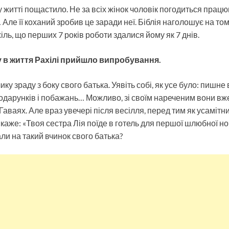
у житті пощастило. Не за всіх жінок чоловік погодиться працю
ле її коханий зробив це заради неї. Біблія наголошує на том
ль, що перших 7 років роботи здалися йому як 7 днів.
у в життя Рахілі прийшло випробування.
у зраду з боку свого батька. Уявіть собі, як усе було: пишне в
подарунків і побажань… Можливо, зі своїм нареченим вони в
аваях. Але враз увечері після весілля, перед тим як усамітнит
каже: «Твоя сестра Лія поїде в готель для першої шлюбної ноч
ли на такий вчинок свого батька?