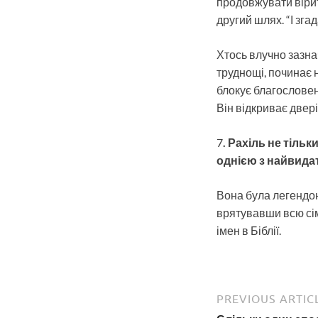
продовжувати вірит
другий шлях. “І згада
Хтось влучно зазна
труднощі, починає н
блокує благословен
Він відкриває двері
7
. Рахіль не тіль
однією з найвидат
Вона була легендою.
врятувавши всю сім
імен в Біблії.
PREVIOUS ARTIC