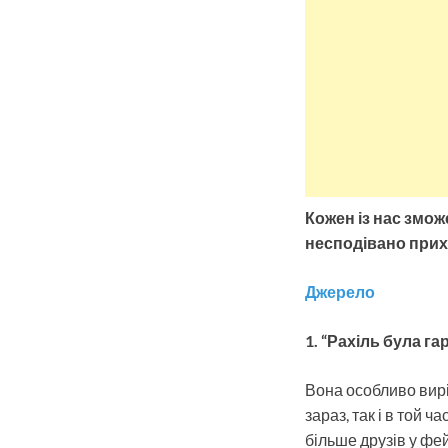
Кожен із нас зможе
несподівано прих
Джерело
1. “Рахіль була га
Вона особливо виріз
зараз, так і в той 
більше друзів у фейс