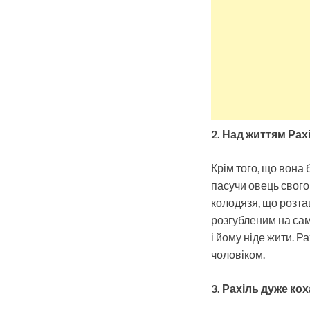
2. Над життям Рах
Крім того, що вона 
пасучи овець свого
колодязя, що розта
розгубленим на сам
і йому ніде жити. Р
чоловіком.
3. Рахіль дуже кох