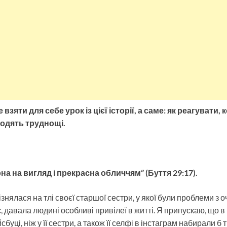
 взяти для себе урок із цієї історії, а саме: як реагувати, 
одять труднощі.
рна на вигляд і прекрасна обличчям” (Буття 29:17).
нялася на тлі своєї старшої сестри, у якої були проблеми з оч
час, давала людині особливі привілеї в житті. Я припускаю, що в
буці, ніж у її сестри, а також її селфі в інстаграм набирали б т