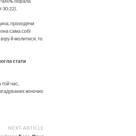
 Рахіль обрала
‭30:22‬).
дина, проходячи
вона сама собі
іру й молитися, то
могла стати
 той час,
 згадуваних жіночих
NEXT ARTICLE