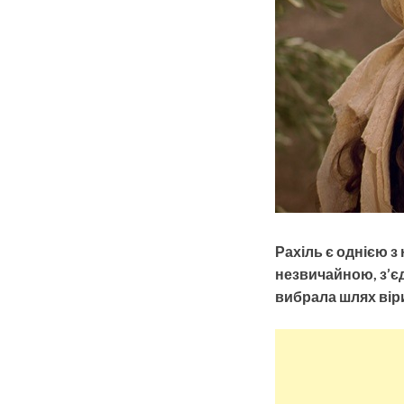
Рахіль є однією з 
незвичайною, з’єдн
вибрала шлях віри