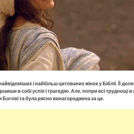
найвідоміших і найбільш цитованих жінок у Біблії. Її дол
авши в собі успіх і трагедію. Але, попри всі труднощі в 
 Богові та була рясно винагороджена за це.