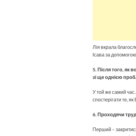
Лія вкрала благосл
Ісава за допомогою 
5. Після того, як 
зі ще однією про
У той же самий час
спостерігати те, як
6. Проходячи труд
Перший – закритися