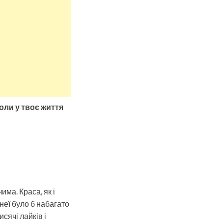
коли у твоє життя
има. Краса, як і
 неї було б набагато
исячі лайків і