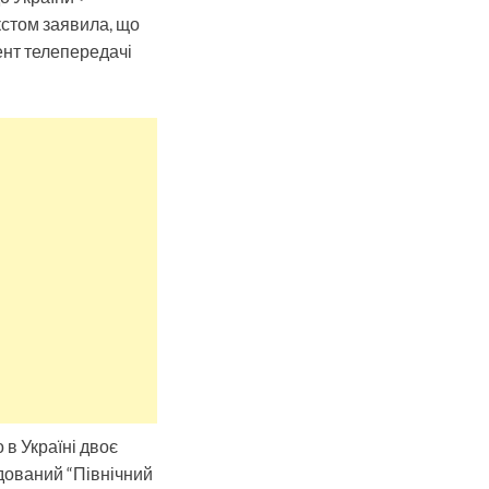
кстом заявила, що
мент телепередачі
в Україні двоє
удований “Північний