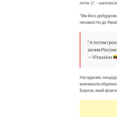
потік-2”, – наголос
“Ми його добудуємо
ненавистю до Украї
“А потом грох
зачем России
— Vitauskas
Нагадаємо, нещода
викликала обурення
Берези, який фізич