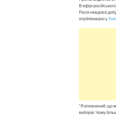
В ефірі російськог
Росія невдовзі добу
опубліковано у
Twit
“Я впевнений, що м
виборів. Чому біль