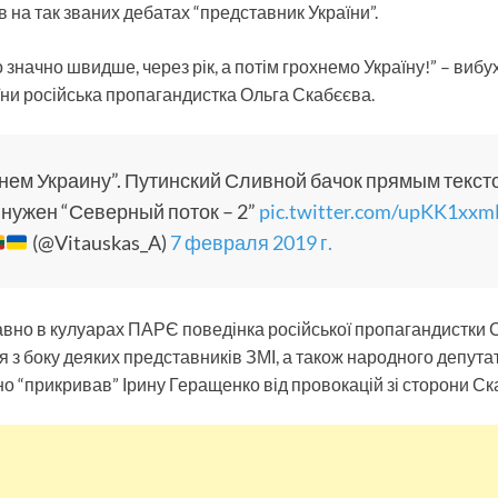
ив на так званих дебатах “представник України”.
 значно швидше, через рік, а потім грохнемо Україну!” – виб
ни російська пропагандистка Ольга Скабєєва.
нем Украину”. Путинский Сливной бачок прямым тексто
 нужен “Северный поток – 2”
pic.twitter.com/upKK1xxm
(@Vitauskas_A)
7 февраля 2019 г.
вно в кулуарах ПАРЄ поведінка російської пропагандистки 
 з боку деяких представників ЗМІ, а також народного депут
но “прикривав” Ірину Геращенко від провокацій зі сторони Ск