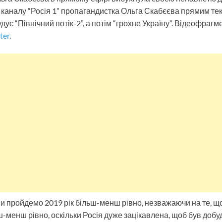
о каналу “Росія 1” пропагандистка Ольга Скабєєва прямим те
дує “Північний потік-2”, а потім “грохне Україну”. Відеофраг
ter
.
и пройдемо 2019 рік більш-менш рівно, незважаючи на те, що 
ш-менш рівно, оскільки Росія дуже зацікавлена, щоб був доб