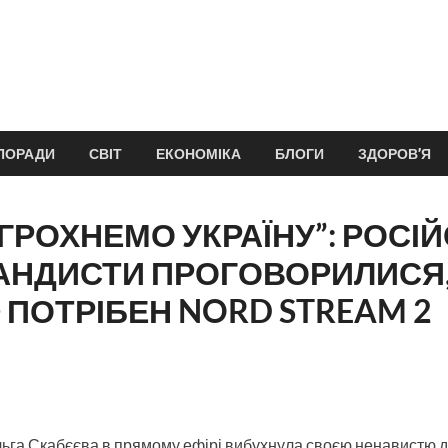
ПОРАДИ
СВІТ
ЕКОНОМІКА
БЛОГИ
ЗДОРОВ’Я
 ГРОХНЕМО УКРАЇНУ”: РОСІЙ
АНДИСТИ ПРОГОВОРИЛИСЯ,
 ПОТРІБЕН NORD STREAM 2
ьга Скабєєва в прямому ефірі вибухнула своєю ненавистю д