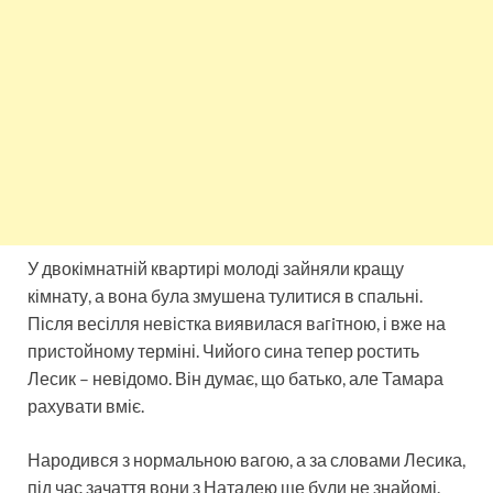
У двокімнатній квартирі молоді зайняли кращу
кімнату, а вона була змушена тулитися в спальні.
Після весілля невістка виявилася вaгiтною, і вже на
пристойному терміні. Чийого сина тепер ростить
Лесик – невідомо. Він думає, що батько, але Тамара
рахувати вміє.
Народився з нормальною вагою, а за словами Лесика,
під час зaчаття вони з Наталею ще були не знайомі.