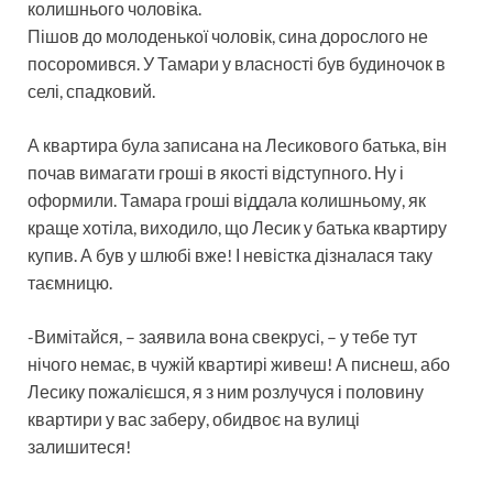
колишнього чоловіка.
Пішов до молоденької чоловік, сина дорослого не
посоромився. У Тамари у власності був будиночок в
селі, спадковий.
А квартира була записана на Леcикового батька, він
почав вимагати гроші в якості відступного. Ну і
оформили. Тамара гроші віддала колишньому, як
краще хотіла, виходило, що Лесик у батька квартиру
купив. А був у шлюбі вже! І невістка дізналася таку
таємницю.
-Вимітайся, – заявила вона свекрусі, – у тебе тут
нічого немає, в чужій квартирі живеш! А писнеш, або
Лесику пожалієшся, я з ним розлучуся і половину
квартири у вас заберу, обидвоє на вулиці
залишитеся!