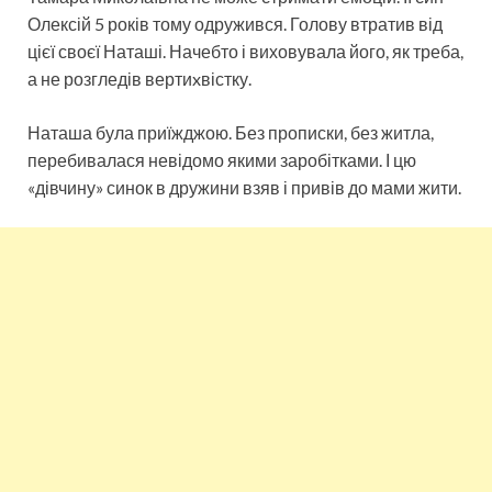
Олексій 5 років тому одружився. Голову втратив від
цієї своєї Наташі. Начебто і виховувала його, як треба,
а не розгледів вертиxвістку.
Наташа була приїжджою. Без прописки, без житла,
перебивалася невідомо якими заробітками. І цю
«дівчину» синок в дружини взяв і привів до мами жити.