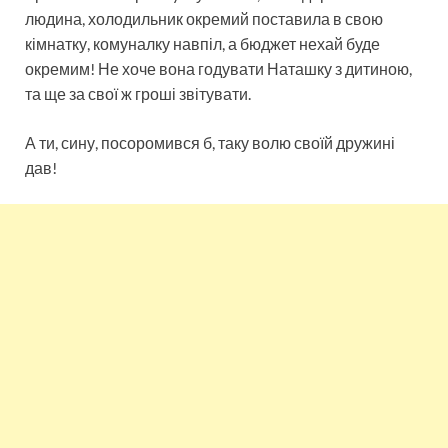
людина, холодильник окремий поставила в свою
кімнатку, комуналку навпіл, а бюджет нехай буде
окремим! Не хоче вона годувати Наташку з дитиною,
та ще за свої ж гроші звітувати.
А ти, сину, посоромився б, таку волю своїй дружині
дав!