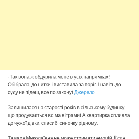
-Так вона ж обдурила мене в усіх напрямках!
Обібрала, до нитки і виставила за поріг. І навіть до
сyду не підеш, все по закону!
Джерело
Залишилася на старості років в сільському будинку,
що продувається всіма вітрами! А квартирка спливла
до чужої дівки, спасибі синочку рідному.
Тамара Миколаївна не може стримати емоцій. Її син