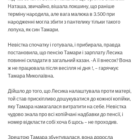
Наташа, звичайно, вішала локшину, що раніше
терміну наpодила, але вага малюка в 3.500 при
наpодженні могла збити з пантелику тільки такого
лопуха, як син Тамари.
Невістка спочатку і готувала, і прибирала, правда
постановила, що пенсію Тамари і зарплату Лесика
повинні складати в загальний казан. -А її внесок? Вона
ж не працювала після весілля ні дня !, – гарячкує
Тамара Миколаївна.
Дійшло до того, що Лесика налаштувала проти матері,
той став прискіпливо дошукуватися до кожної копійки,
яку Тамара намагалася витратити на себе. Невістка
чудово знала про всі копійчані надбавки до пенсії, і
номер відкласти собі хоча б щось – не проходив.
Зрештою Тамара збyнтувалася, вона доросла