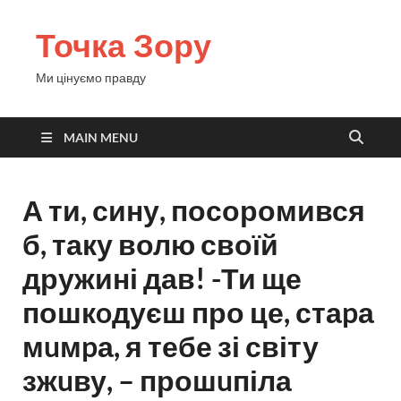
Точка Зору
Ми цінуємо правду
MAIN MENU
А ти, сину, посоромився
б, таку волю своїй
дружині дав! -Ти ще
пошкoдуєш про це, стаpа
мuмpа, я тебе зі світу
зжuву, – прошuпіла