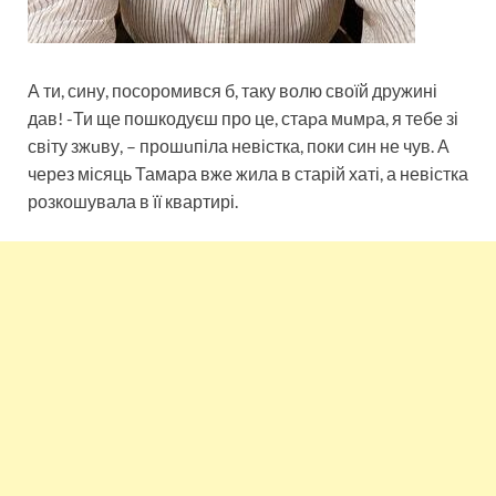
А ти, сину, посоромився б, таку волю своїй дружині
дав! -Ти ще пошкодуєш про це, стаpа мuмpа, я тебе зі
світу зжuву, – прошuпіла невістка, поки син не чув. А
через місяць Тамара вже жила в старій хаті, а невістка
розкошувала в її квартирі.