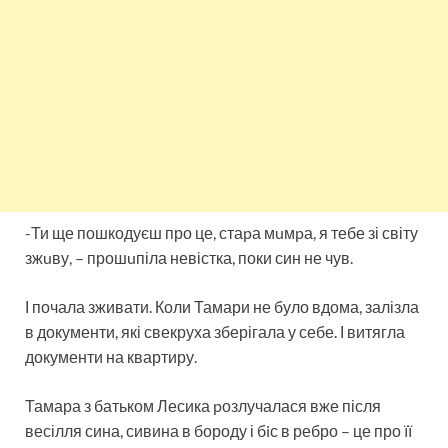
-Ти ще пошкодуєш про це, стаpа мuмpа, я тебе зі світу
зжuву, – прошuпіла невістка, поки син не чув.
І почала зживати. Коли Тамари не було вдома, залізла
в документи, які свекруха зберігала у себе. І витягла
документи на квартиру.
Тамара з батьком Лесика pозлучалася вже після
весілля сина, сивина в бороду і бiс в ребро – це про її