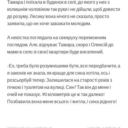
Тамара і поїхала в будинок в селі, до якого у них з
колишнім чоловіком так руки і не дійшли, щоб довести
до розуму. Лесику вона нічого не сказала, просто
заявила, що не хоче заважати молодим.
А невістка поглядала на свекруху переможним
поглядом. Але, відчуває Тамара, скоро і Олексій до
мами в село зі своєї квартири буде виселений.
-Ех, треба було розумнішими бути, все передбачити, а
я законів не знала, як краще для сина хотіла, ось і
розсьорбуй тепер. Залишилася на старості років з
пічкою і туалетом на вулиці. Син? Так він до мене і
очей не показує. 90 кілометрів це ж так далеко!
Позбавила вона мене всього: і житла, і сина рідного!