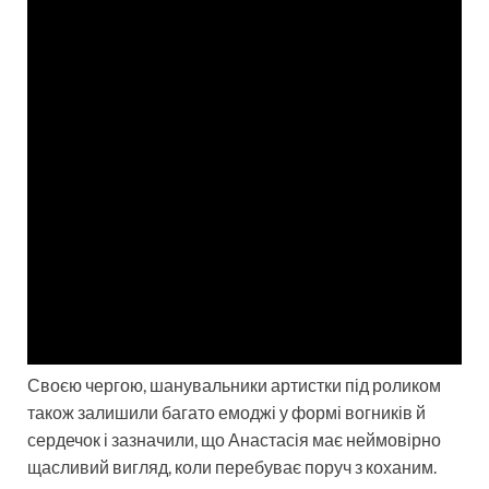
Своєю чергою, шанувальники артистки під роликом
також залишили багато емоджі у формі вогників й
сердечок і зазначили, що Анастасія має неймовірно
щасливий вигляд, коли перебуває поруч з коханим.