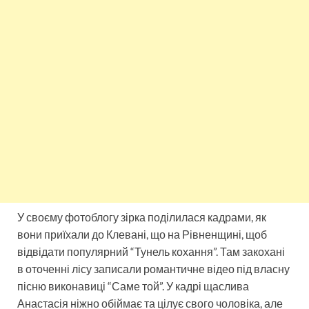
У своєму фотоблогу зірка поділилася кадрами, як
вони приїхали до Клевані, що на Рівненщині, щоб
відвідати популярний “Тунель кохання”. Там закохані
в оточенні лісу записали романтичне відео під власну
пісню виконавиці “Саме той”. У кадрі щаслива
Анастасія ніжно обіймає та цілує свого чоловіка, але