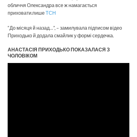
обличчя Олександра все ж намагається
приховати.пише
ТСН
“До місяця й назад…”, – замилувала підписом відео
Приходько й додала смайлик у формі сердечка.
АНАСТАСІЯ ПРИХОДЬКО ПОКАЗАЛАСЯ З
ЧОЛОВІКОМ