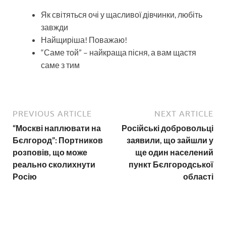
Як світяться очі у щасливої дівчинки, любіть
завжди
Найщиріша! Поважаю!
“Саме той” – найкраща пісня, а вам щастя
саме з тим
PREVIOUS ARTICLE
NEXT ARTICLE
“Москві наплювати на
Російські добровольці
Бєлгород”: Портников
заявили, що зайшли у
розповів, що може
ще один населений
реально сколихнути
пункт Бєлгородської
Росію
області